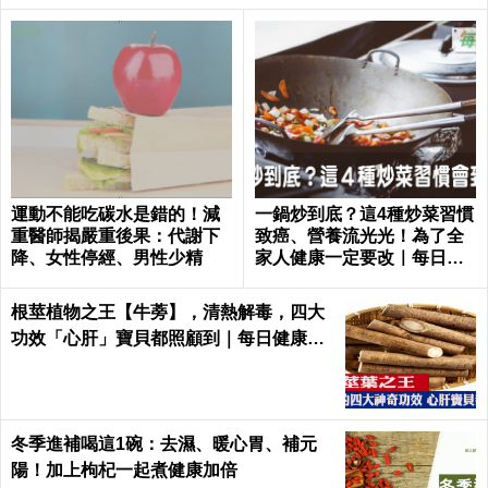
運動不能吃碳水是錯的！減
一鍋炒到底？這4種炒菜習慣
重醫師揭嚴重後果：代謝下
致癌、營養流光光！為了全
降、女性停經、男性少精
家人健康一定要改｜每日健
康 Health
根莖植物之王【牛蒡】，清熱解毒，四大
功效「心肝」寶貝都照顧到｜每日健康He
alth
冬季進補喝這1碗：去濕、暖心胃、補元
陽！加上枸杞一起煮健康加倍