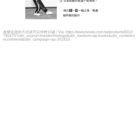
改變走路的方式就可以年輕10歲 / Via https://www.books.com.tw/products/0010
795475?utm_source=linkstechnology&utm_medium=ap-books&utm_content=r
ecommend&utm_campaign=ap-201810