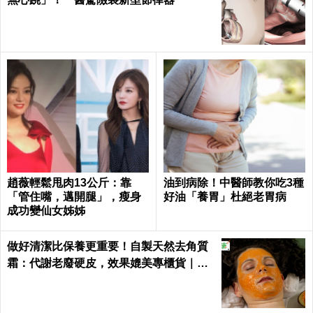
趙薇輕鬆甩肉13公斤：靠
油到病除！中醫師教你吃3種
「管住嘴，邁開腿」，瘦身
好油「養胃」杜絕老胃病
成功變仙女姊姊
做好清潔比保養更重要！自製天然去角質
霜：代謝老廢硬皮，效果媲美專櫃貨｜每
日健康 Health