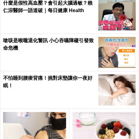
什麼是假性高血壓？會引起大腦過敏？賴
仁淙醫師一語道破｜每日健康 Health
嗆咳是喉嚨退化警訊 小心吞嚥障礙引發致
命危機
不怕睡到腰痠背痛！挑對床墊讓你一夜好
眠！