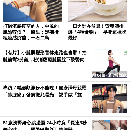
打過流感疫苗的人，中風的
一日之計在於晨！營養師推
風險較低？ 醫生：定期接
爆「4種食物」 早餐這樣吃
種流感疫苗，一石二鳥
最好
【有片】小腿肌變形害你走路也會胖！抬
腿前彎3分鐘，秒消蘿蔔腿擺脫下肢贅肉｜
每日健康 Health
專訪／精緻類澱粉不能吃！盧彥澤母親罹
「肺腺癌」發病徵兆曝光 親手做「抗癌
飲食」
81歲洗腎婦心跳過慢 24小時竟「長達3秒
無心跳」！ 醫驚險裝新型節律器