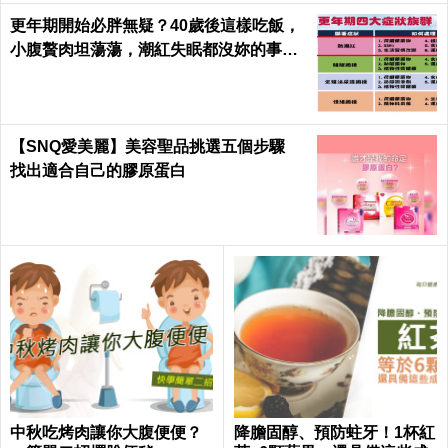
更年期開始必胖無疑？40歲後這樣吃飯，
小腹贅肉坦蕩蕩，潮紅失眠都沒妳的事｜
每日健康 Health
【SNQ愛美麗】美容聖品挑選五個步驟
找出適合自己的膠原蛋白
中秋吃烤肉讓你大腹便便？
降膽固醇、預防蛀牙！1杯紅