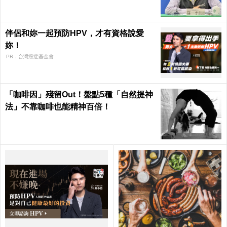
伴侶和妳一起預防HPV，才有資格說愛
妳！
PR．台灣癌症基金會
「咖啡因」殘留Out！盤點5種「自然提神
法」不靠咖啡也能精神百倍！