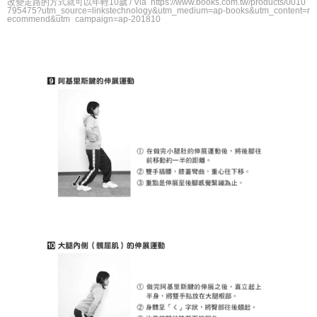
改變走路的方式就可以年輕10歲 / Via https://www.books.com.tw/products/0010
795475?utm_source=linkstechnology&utm_medium=ap-books&utm_content=r
ecommend&utm_campaign=ap-201810