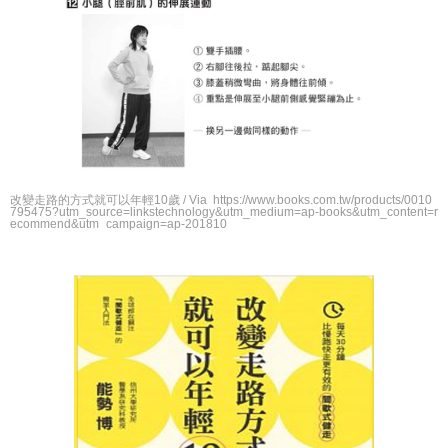
改變走路的方式就可以年輕10歲 / Via https://www.books.com.tw/products/0010
795475?utm_source=linkstechnology&utm_medium=ap-books&utm_content=r
ecommend&utm_campaign=ap-201810