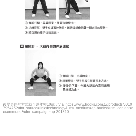
改變走路的方式就可以年輕10歲 / Via https://www.books.com.tw/products/0010
795475?utm_source=linkstechnology&utm_medium=ap-books&utm_content=r
ecommend&utm_campaign=ap-201810