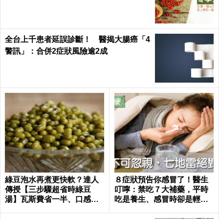
全台上千患者延誤診斷！ 醫揭大腸癌「4
警訊」：合併2症狀風險逾2成
綠豆泡水再煮更快軟？達人
８症狀預告你感冒了！醫生
傳授【三步驟超省時綠豆
叮嚀：禁吃７大補藥，平時
湯】瓦斯費省一半、口感更
吃是養生、感冒時卻是輕生
綿密！｜每日健康Health
｜每日健康 Health