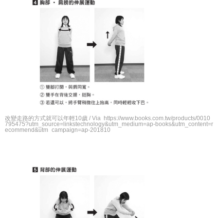
改變走路的方式就可以年輕10歲 / Via https://www.books.com.tw/products/0010
795475?utm_source=linkstechnology&utm_medium=ap-books&utm_content=r
ecommend&utm_campaign=ap-201810