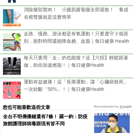
消除腿部贅肉！ 小腿肌蘿蔔腿全部退散！ 養成
名模雙腿就是這麼簡單
走路、慢跑、游泳都是有氧運動！只要遵守３個原
則，跑對時間還能降血糖、血脂｜每日健康 Health
每天只要用「走」的也能瘦？這【六招】輕鬆跟著
做，助你加速燃脂！｜每日健康Health
運動有益健康！這「長壽運動」讓「心臟病致死」
一次砍斷「56%」！｜每日健康Health
您也可能喜歡這些文章
Recommended by
全台不明傳播鏈還有7條！ 羅一鈞：防疫
旅館護理師病毒跟現有皆不同