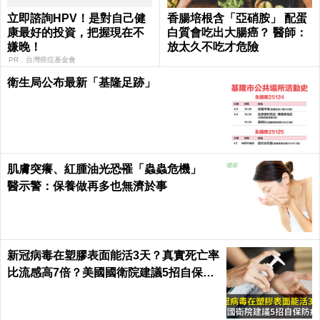
立即諮詢HPV！是對自己健
香腸培根含「亞硝胺」 配蛋
康最好的投資，把握現在不
白質會吃出大腸癌？ 醫師：
嫌晚！
放太久不吃才危險
PR．台灣癌症基金會
衛生局公布最新「基隆足跡」
肌膚突癢、紅腫油光恐罹「蟲蟲危機」
醫示警：保養做再多也無濟於事
新冠病毒在塑膠表面能活3天？真實死亡率
比流感高7倍？美國國衛院建議5招自保防
病毒