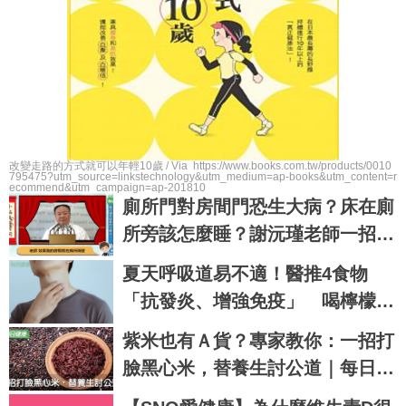
改變走路的方式就可以年輕10歲 / Via https://www.books.com.tw/products/0010
795475?utm_source=linkstechnology&utm_medium=ap-books&utm_content=r
ecommend&utm_campaign=ap-201810
廁所門對房間門恐生大病？床在廁
所旁該怎麼睡？謝沅瑾老師一招化
險為夷
夏天呼吸道易不適！醫推4食物
「抗發炎、增強免疫」 喝檸檬水
有助保持清潔
紫米也有Ａ貨？專家教你：一招打
臉黑心米，替養生討公道｜每日健
康 Health