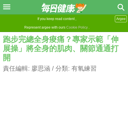
If you keep read content ,
Argee
Represent argee with ours
Cookie Policy
.
跑步完總全身痠痛？專家示範「伸
展操」將全身的肌肉、關節通通打
開
責任編輯:
廖思涵
/ 分類:
有氧練習