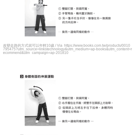
改變走路的方式就可以年輕10歲 / Via https://www.books.com.tw/products/0010
795475?utm_source=linkstechnology&utm_medium=ap-books&utm_content=r
ecommend&utm_campaign=ap-201810