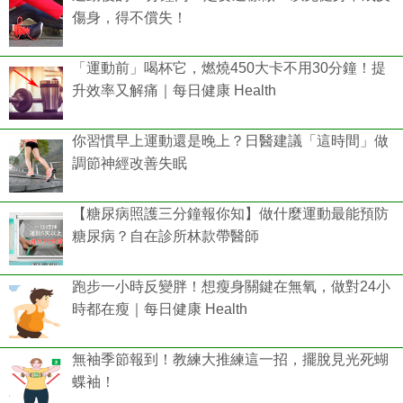
傷身，得不償失！
「運動前」喝杯它，燃燒450大卡不用30分鐘！提
升效率又解痛｜每日健康 Health
你習慣早上運動還是晚上？日醫建議「這時間」做
調節神經改善失眠
【糖尿病照護三分鐘報你知】做什麼運動最能預防
糖尿病？自在診所林款帶醫師
跑步一小時反變胖！想瘦身關鍵在無氧，做對24小
時都在瘦｜每日健康 Health
無袖季節報到！教練大推練這一招，擺脫見光死蝴
蝶袖！