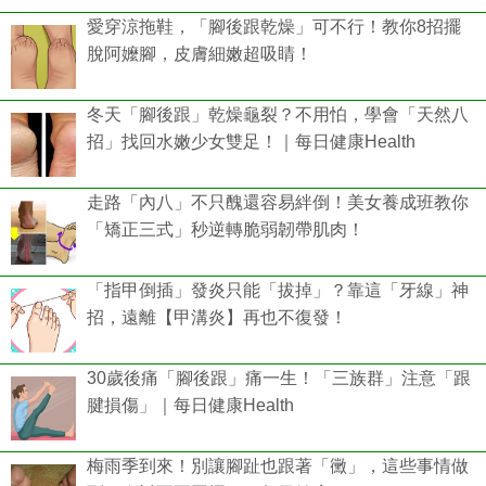
愛穿涼拖鞋，「腳後跟乾燥」可不行！教你8招擺
脫阿嬤腳，皮膚細嫩超吸睛！
冬天「腳後跟」乾燥龜裂？不用怕，學會「天然八
招」找回水嫩少女雙足！｜每日健康Health
走路「內八」不只醜還容易絆倒！美女養成班教你
「矯正三式」秒逆轉脆弱韌帶肌肉！
「指甲倒插」發炎只能「拔掉」？靠這「牙線」神
招，遠離【甲溝炎】再也不復發！
30歲後痛「腳後跟」痛一生！「三族群」注意「跟
腱損傷」｜每日健康Health
梅雨季到來！別讓腳趾也跟著「黴」，這些事情做