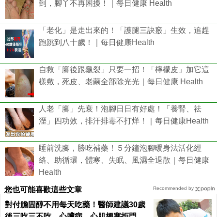
到，腳丫不再困擾！｜每日健康 Health
「老化」是走出來的！「護腿三訣竅」生效，追趕
跑跳到八十歲！｜每日健康Health
自救「腳後跟龜裂」只要一招！「檸檬皮」加它這
樣敷，死皮、老繭全部除光光｜每日健康 Health
人老「腳」先衰！泡腳日日有好處！「養腎、祛
溼」四功效，排汗排毒不打烊！｜每日健康Health
睡前洗腳，勝吃補藥！５分鐘泡腳暖身法活化經
絡、助循環，體寒、失眠、風濕全退散｜每日健康
Health
您也可能喜歡這些文章
Recommended by
對付膽固醇不用每天吃藥！醫師建議30歲
後三吃三不吃，心臟病、心肌梗塞拒門外