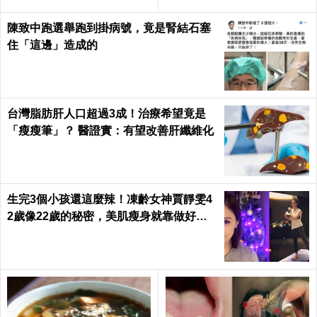
陳致中跑選舉跑到掛病號，竟是腎結石塞
住「這邊」造成的
台灣脂肪肝人口超過3成！治療希望竟是
「瘦瘦筆」？ 醫證實：有望改善肝纖維化
生完3個小孩還這麼辣！凍齡女神賈靜雯4
2歲像22歲的秘密，美肌瘦身就靠做好這3
件事｜每日健康 Health