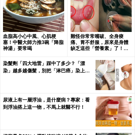
血脂高小心中風、心肌梗
難怪你常常嘴破、全身痠
塞！中醫大師力推3碗「降脂
痛、胃不舒服，原來是身體
神湯」要常喝
缺乏這些「營養素」了！｜
每日健康 Health
染髮劑「四大地雷」踩中了多少？「漂
染」越多越傷髮，別把「淋巴癌」染上
身！｜每日健康Health
尿液上有一層浮油，是什麼病？專家：看
到浮油搭上這一物，不馬上就醫不行！