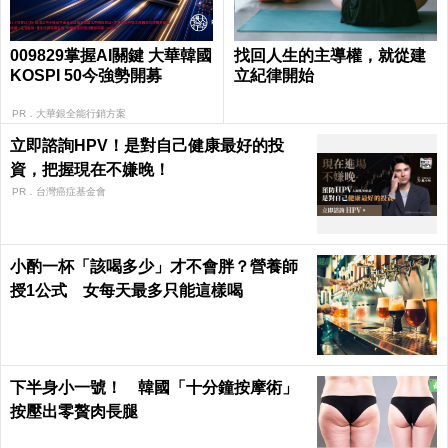
009829掌握AI關鍵 大華韓國
找回人生的主導權，就從建
KOSPI 50今強勢開募
立紀律開始
PR．大華銀全能行銷方案
立即諮詢HPV！是對自己健康最好的投
資，把握現在不嫌晚！
PR．台灣癌症基金會
小酌一杯「該喝多少」才不會胖？營養師
授1公式 女每天最多只能這樣喝
下半身小一號！ 韓國「十分鐘按摩術」
按壓出零贅肉長腿