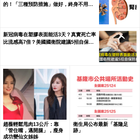
的！「三種預防措施」做好，終身不用
「理腎結」！｜每日健康Health
新冠病毒在塑膠表面能活3天？真實死亡率
比流感高7倍？美國國衛院建議5招自保防
病毒
趙薇輕鬆甩肉13公斤：靠
衛生局公布最新「基隆足
「管住嘴，邁開腿」，瘦身
跡」
成功變仙女姊姊