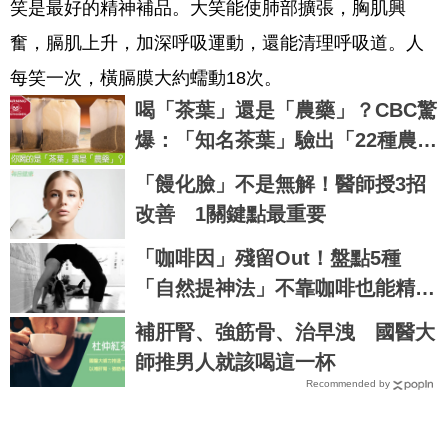
笑是最好的精神補品。大笑能使肺部擴張，胸肌興
奮，膈肌上升，加深呼吸運動，還能清理呼吸道。人
每笑一次，橫膈膜大約蠕動18次。
喝「茶葉」還是「農藥」？CBC驚
爆：「知名茶葉」驗出「22種農
藥」，再喝癌症、賀爾蒙失調找上
「饅化臉」不是無解！醫師授3招
門｜每日健康 Health
改善 1關鍵點最重要
「咖啡因」殘留Out！盤點5種
「自然提神法」不靠咖啡也能精神
百倍！
補肝腎、強筋骨、治早洩 國醫大
師推男人就該喝這一杯
Recommended by