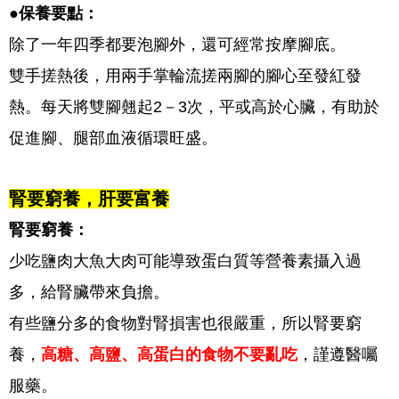
●保養要點：
除了一年四季都要泡腳外，還可經常按摩腳底。
雙手搓熱後，用兩手掌輪流搓兩腳的腳心至發紅發
熱。每天將雙腳翹起2－3次，平或高於心臟，有助於
促進腳、腿部血液循環旺盛。
腎要窮養，肝要富養
腎要窮養：
少吃鹽肉大魚大肉可能導致蛋白質等營養素攝入過
多，給腎臟帶來負擔。
有些鹽分多的食物對腎損害也很嚴重，所以腎要窮
養，
高糖、高鹽、高蛋白的食物不要亂吃
，謹遵醫囑
服藥。