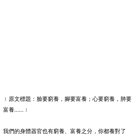
﹝原文標題：臉要窮養，腳要富養；心要窮養，肺要
富養......﹞
我們的身體器官也有窮養、富養之分，你都養對了