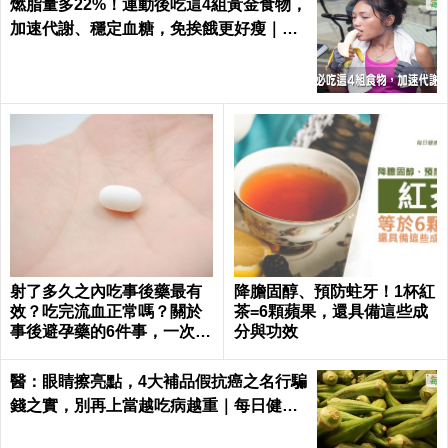
燃脂量多22%！運動後吃這4組黃金食物，
加速代謝、穩定血糖，免挨餓更好瘦｜每
日健康 Health
射了多久之內吃事後藥最有
降膽固醇、預防蛀牙！1杯紅
效？吃完流血正常嗎？關於
茶=6顆蘋果，還具備這些成
事後避孕藥的6件事，一次報
分與功效
你知｜每日健康 Health
醫：眼睛擦亮點，4大補品假抗癌之名行騙
錢之實，別再上當越吃病越重｜每日健康
Health