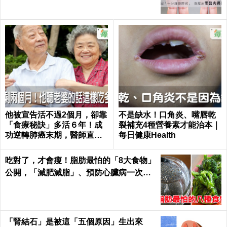
他被宣告活不過2個月，卻靠
不是缺水！口角炎、嘴唇乾
「食療秘訣」多活６年！成
裂補充4種營養素才能治本｜
功逆轉肺癌末期，醫師直
每日健康Health
呼：不可思議｜每日健康 He
alth
吃對了，才會瘦！脂肪最怕的「8大食物」
公開，「減肥減脂」、預防心臟病一次滿
足｜每日健康Health
「腎結石」是被這「五個原因」生出來