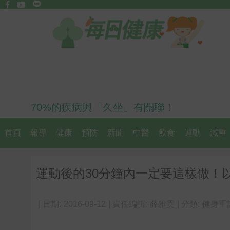
70%的疾病與「久坐」有關聯！
首頁
報導
健康
預防
新聞
中醫
飲食
運動
減重
運動後的30分鐘內一定要這樣做！
| 日期:
2016-09-12
| 責任編輯:
薛雅霙
| 分類:
健身重