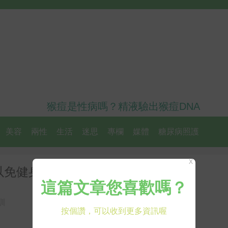
猴痘是性病嗎？精液驗出猴痘DNA
美容
兩性
生活
迷思
專欄
媒體
糖尿病照護
X
以免健身不成反傷身，得不償失！
訓