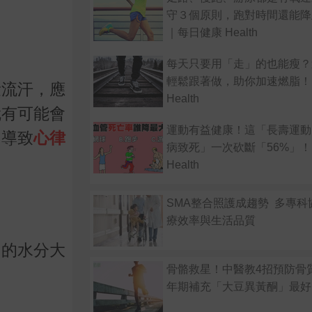
守３個原則，跑對時間還能降
｜每日健康 Health
每天只要用「走」的也能瘦？
輕鬆跟著做，助你加速燃脂！
量流汗，應
Health
就有可能會
運動有益健康！這「長壽運動
，導致
心律
病致死」一次砍斷「56%」
Health
SMA整合照護成趨勢 多專科
療效率與生活品質
內的水分大
骨骼救星！中醫教4招預防骨
年期補充「大豆異黃酮」最好