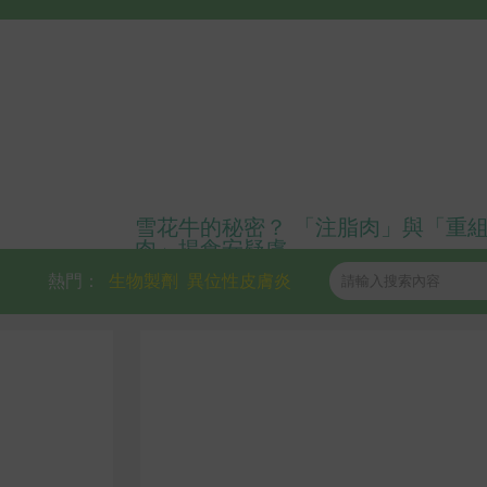
雪花牛的秘密？ 「注脂肉」與「重
肉」揭食安疑慮
熱門：
生物製劑
異位性皮膚炎