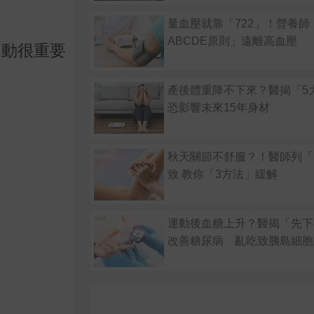
量血壓就靠「722」！營養師
ABCDE原則」遠離高血壓
運動很重要
產後體重降不下來？醫揭「
恐影響未來15年身材
秋天關節不舒服？！醫師列「
致 教你「3方法」緩解
運動後血糖上升？醫揭「先下
改善糖尿病 亂吃致胰島細胞