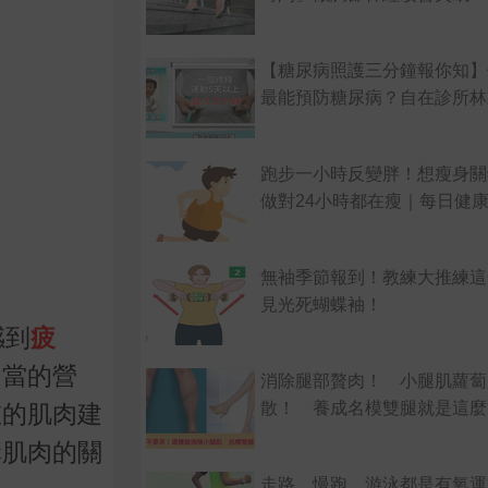
【糖尿病照護三分鐘報你知】
最能預防糖尿病？自在診所林
跑步一小時反變胖！想瘦身關
做對24小時都在瘦｜每日健康 H
無袖季節報到！教練大推練這
見光死蝴蝶袖！
感到
疲
適當的營
消除腿部贅肉！ 小腿肌蘿蔔
散！ 養成名模雙腿就是這麼
重的肌肉建
構肌肉的關
走路、慢跑、游泳都是有氧運