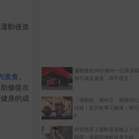
或運動後進
運動後的30分鐘內一定要這
內進食
。
身不成反傷身，得不償失！
幫助修復在
壞健身的成
「運動前」喝杯它，燃燒450
分鐘！提升效率又解痛｜每日健康
h
你習慣早上運動還是晚上？日
時間」做調節神經改善失眠