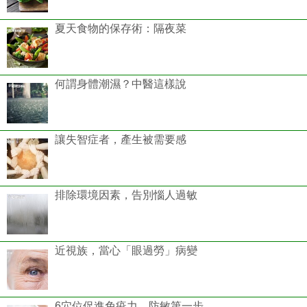
夏天食物的保存術：隔夜菜
何謂身體潮濕？中醫這樣說
讓失智症者，產生被需要感
排除環境因素，告別惱人過敏
近視族，當心「眼過勞」病變
6穴位促進免疫力，防敏第一步