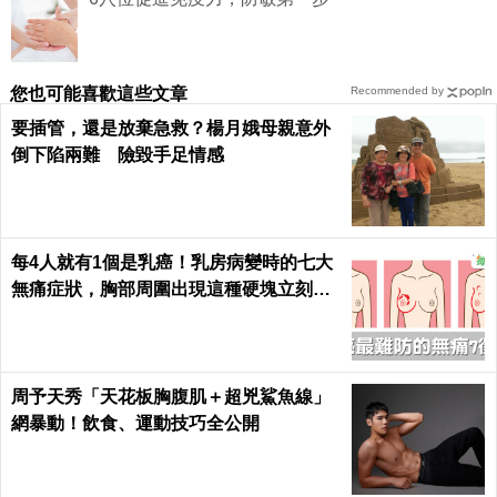
您也可能喜歡這些文章
Recommended by
要插管，還是放棄急救？楊月娥母親意外
倒下陷兩難 險毀手足情感
每4人就有1個是乳癌！乳房病變時的七大
無痛症狀，胸部周圍出現這種硬塊立刻就
醫｜每日健康 Health
周予天秀「天花板胸腹肌＋超兇鯊魚線」
網暴動！飲食、運動技巧全公開