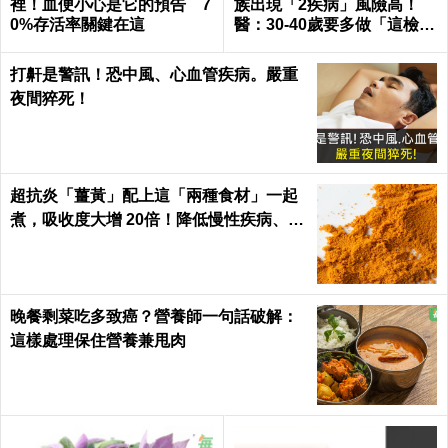
裡！血便小心是它的預告 7
族出現「2疾病」風險高！
0%存活率關鍵在這
醫：30-40歲要多做「這檢
查」
打鼾是警訊！恐中風、心血管疾病。嚴重
夜間猝死！
超抗炎「薑黃」配上這「兩種食材」一起
煮，吸收度大增 20倍！降低慢性疾病、癌
症發生率！
晚餐剩菜吃多致癌？營養師一句話破解：
這樣處理保住營養兼甩肉