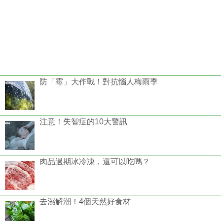
防「霉」大作戰！對抗惱人梅雨季
注意！失智症的10大警訊
肉品過期冰冷凍，還可以吃嗎？
去濕解潮！4個天然好食材