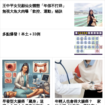
王中平女兒顧仙女體態「年假不打烊」
無視大魚大肉曝「飲控、運動」秘訣
多點爆發！本土＋33例
早發型大腸癌「藏身」這
年輕人也會得大腸癌？ 家