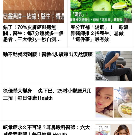
錯了！70%皮膚癌跟痣無
春分宜補「陽氣」！ 彭溫
關，醫生：每7分鐘就多一個
雅醫師推２招養生、忌做
患者，三大徵兆一秒自測｜
「這件事」最有效
每日健康 Health
動不動就閃到腰！醫教4步驟練出天然護腰
徐佳瑩大變身 尖下巴、25吋小蠻腰只用
三招｜每日健康 Health
眩暈症永久不可逆？耳鼻喉科醫師：六大
威脅要避開｜每日健康 Health