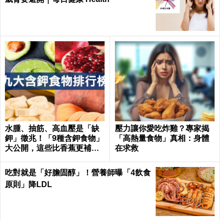
水腫、抽筋、高血壓是「缺
壓力讓你愛吃炸雞？專家揭
鉀」徵兆！「9種含鉀食物」
「高熱量食物」真相：身體
大公開，這些比香蕉更補鉀
在求救
｜每日健康 Health
吃對就是「好膽固醇」！營養師曝「4飲食
原則」降LDL