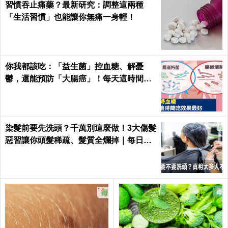
習慣吞止痛藥？最新研究：調整這兩種
「生活習慣」也能讓你無痛一身輕！
你我都該吃：「益生菌」控血糖、解憂
鬱，還能預防「大腸癌」！每天這時間吃
最有效｜每日健康Health
染髮前要先洗頭？千萬別這麼做！3大傷髮
惡習讓你頭髮稀疏、髮質全爛掉｜每日健
康 Health