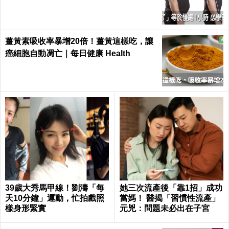
ealth
薑黃素吸收率暴增20倍！薑黃這樣吃，讓
癌細胞自動凋亡｜每日健康 Health
39歲大秀馬甲線！劉濤「每
她三次流產後「靠1招」成功
天10分鐘」運動，忙拍戲照
當媽！ 醫揭「習慣性流產」
樣身形緊實
元兇：問題未必出在子宮