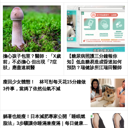
擔心孩子包莖？醫師：「X歲
【糖尿病照護三分鐘報你
前」不必擔心 但出現「7症
知】低血糖易造成昏迷如何
狀」應盡速就醫
預防？瑞健診所江瑞田醫師
瘦回少女體態！ 林可彤每天花15分鐘做
3件事，當媽了依然仙氣不減
躺著也能瘦！日本減肥專家公開「睡眠燃
脂法」3步驟讓你睡滿兼瘦滿｜每日健康 H