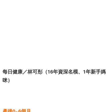
每日健康／林可彤（16年資深名模、1年新手媽
咪）
產後0~6個月