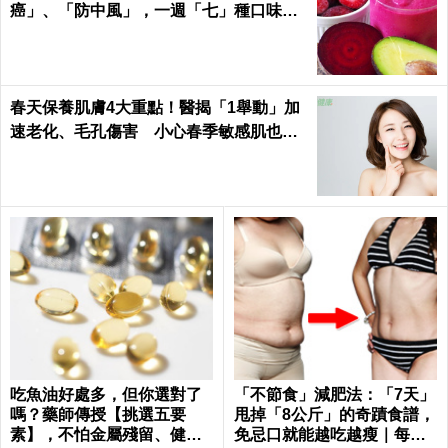
癌」、「防中風」，一週「七」種口味，
天天喝才有用！
春天保養肌膚4大重點！醫揭「1舉動」加
速老化、毛孔傷害 小心春季敏感肌也易
失衡
吃魚油好處多，但你選對了
「不節食」減肥法：「7天」
嗎？藥師傳授【挑選五要
甩掉「8公斤」的奇蹟食譜，
素】，不怕金屬殘留、健康
免忌口就能越吃越瘦｜每日