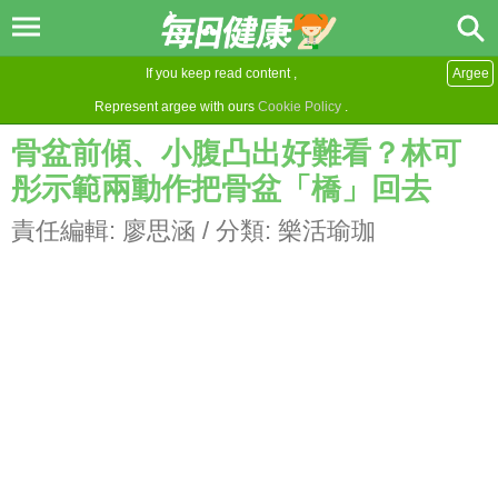
If you keep read content ,
Argee
Represent argee with ours
Cookie Policy
.
骨盆前傾、小腹凸出好難看？林可
彤示範兩動作把骨盆「橋」回去
責任編輯:
廖思涵
/ 分類:
樂活瑜珈