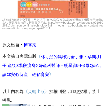
林可彤的媽咪完全手冊：孕期‧月子‧產後3階段瘦身X婦產科醫師＋明星御用保母Q
&A，讓妳安心待產，輕鬆育兒 / Via https://www.books.com.tw/products/001080
2681?utm_source=linkstechnology&utm_medium=ap-books&utm_content=rec
ommend&utm_campaign=ap-201811
原文出自：
博客來
本文摘自尖端出版
《
林可彤的媽咪完全手冊：孕期‧月
子‧產後3階段瘦身X婦產科醫師＋明星御用保母Q&A，
》
讓妳安心待產，輕鬆育兒
以上內容為
《尖端出版
》
授權刊登，非經授權，禁止
轉載。