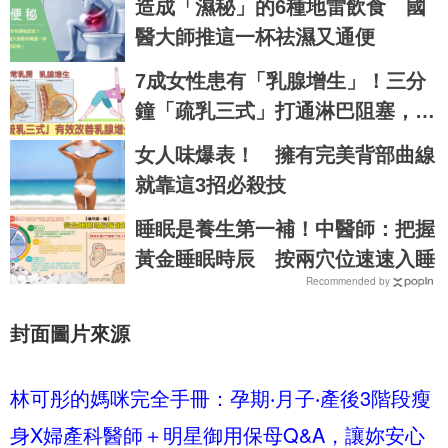
造成「濕秘」的6種地雷飲食 國
醫大師推這一杯祛濕又通便
7成女性患有「乳腺增生」！三分
鐘「疏乳三式」打通淋巴阻塞，乳
腺暢通不脹痛｜每日健康Health
女人味爆表！ 擁有完美背部曲線
就靠這3招必殺技
睡眠是養生第一補！中醫師：把握
黃金睡眠時辰 按兩穴位速速入睡
Recommended by
封面圖片來源
林可彤的媽咪完全手冊：孕期‧月子‧產後3階段瘦
身X婦產科醫師＋明星御用保母Q&A，讓妳安心