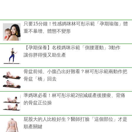
只要15分鐘！性感媽咪林可彤示範「孕期瑜珈」體
重不暴增、體態不變形
【孕期保養】名模媽咪示範「側腰運動」3動作
讓你胖得慢又助生產
骨盆前傾、小腹凸出好難看？林可彤示範兩動作把
骨盆「橋」回去
準媽咪必看！林可彤示範2招減緩產後腰痠、背痛
的骨盆正位操
屁股大的人比較好生？醫師打臉「這個部位」才是
順產關鍵