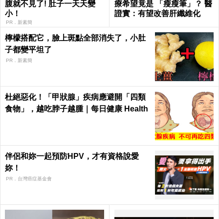
腹就不見了! 肚子一天天變
療希望竟是 「瘦瘦筆」？ 醫
小！
證實：有望改善肝纖維化
PR．新素簡
檸檬搭配它，臉上斑點全部消失了，小肚
子都變平坦了
PR．新素簡
杜絕惡化！「甲狀腺」疾病應避開「四類
食物」，越吃脖子越腫｜每日健康 Health
伴侶和妳一起預防HPV，才有資格說愛
妳！
PR．台灣癌症基金會