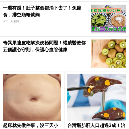
一週有感！肚子整個都消下去了！免節
食，排空順暢就夠
PR．新素簡
奇異果連皮吃解決便祕問題！權威醫教你
五個護心守則，保護心血管健康
起床就先做件事，沒三天小
台灣脂肪肝人口超過3成！治