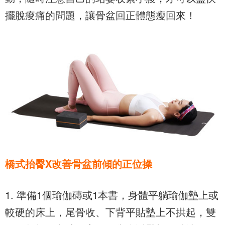
擺脫痠痛的問題，讓骨盆回正體態瘦回來！
橋式抬臀X改善骨盆前傾的正位操
1. 準備1個瑜伽磚或1本書，身體平躺瑜伽墊上或
較硬的床上，尾骨收、下背平貼墊上不拱起，雙