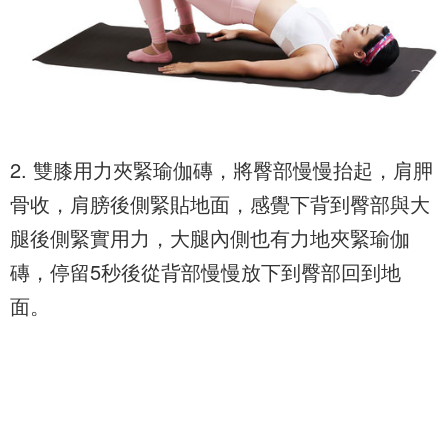
2. 雙膝用力夾緊瑜伽磚，將臀部慢慢抬起，肩胛
骨收，肩膀後側緊貼地面，感覺下背到臀部與大
腿後側緊實用力，大腿內側也有力地夾緊瑜伽
磚，停留5秒後從背部慢慢放下到臀部回到地
面。