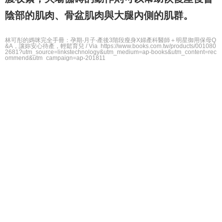
陰部的肌肉、骨盆肌肉與大腿內側的肌群。
林可彤的媽咪完全手冊：孕期‧月子‧產後3階段瘦身X婦產科醫師＋明星御用保母Q
&A，讓妳安心待產，輕鬆育兒 / Via https://www.books.com.tw/products/001080
2681?utm_source=linkstechnology&utm_medium=ap-books&utm_content=rec
ommend&utm_campaign=ap-201811