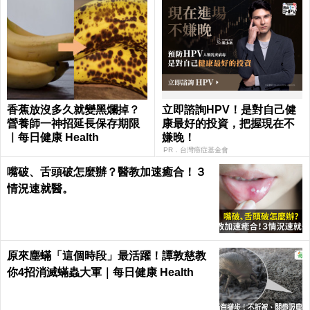
香蕉放沒多久就變黑爛掉？
立即諮詢HPV！是對自己健
營養師一神招延長保存期限
康最好的投資，把握現在不
｜每日健康 Health
嫌晚！
PR．台灣癌症基金會
嘴破、舌頭破怎麼辦？醫教加速癒合！３
情況速就醫。
原來塵蟎「這個時段」最活躍！譚敦慈教
你4招消滅蟎蟲大軍｜每日健康 Health