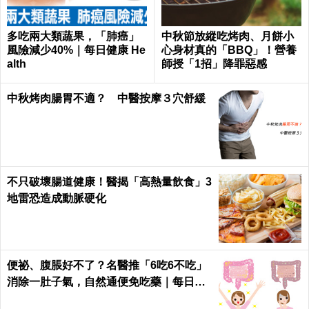
多吃兩大類蔬果，「肺癌」
中秋節放縱吃烤肉、月餅小
風險減少40%｜每日健康 He
心身材真的「BBQ」！營養
alth
師授「1招」降罪惡感
中秋烤肉腸胃不適？ 中醫按摩３穴舒緩
不只破壞腸道健康！醫揭「高熱量飲食」3
地雷恐造成動脈硬化
便祕、腹脹好不了？名醫推「6吃6不吃」
消除一肚子氣，自然通便免吃藥｜每日健
康 Health