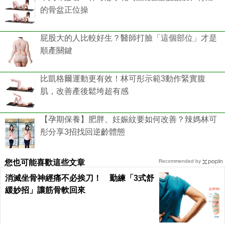
的骨盆正位操
屁股大的人比較好生？醫師打臉「這個部位」才是
順產關鍵
比凱格爾運動更有效！林可彤示範3動作緊實腹
肌，改善產後鬆垮超有感
【孕期保養】肥胖、妊娠紋要如何改善？辣媽林可
彤分享3招找回逆齡體態
您也可能喜歡這些文章
Recommended by
消滅坐骨神經痛不必挨刀！ 勤練「3式舒
緩妙招」讓筋骨軟回來