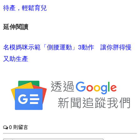
待產，輕鬆育兒
延伸閱讀
名模媽咪示範「側腰運動」3動作 讓你胖得慢
又助生產