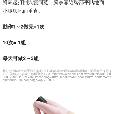
腳屈起打開與髖同寬，腳掌靠近臀部平貼地面，
小腿與地面垂直。
動作1～2做完=1次
10次= 1組
每天可做2～3組
林可彤的媽咪完全手冊：孕期‧月子‧產後3階段瘦身X婦產科醫師＋明星御用保母Q
&A，讓妳安心待產，輕鬆育兒 / Via https://www.books.com.tw/products/001080
2681?utm_source=linkstechnology&utm_medium=ap-books&utm_content=rec
ommend&utm_campaign=ap-201811