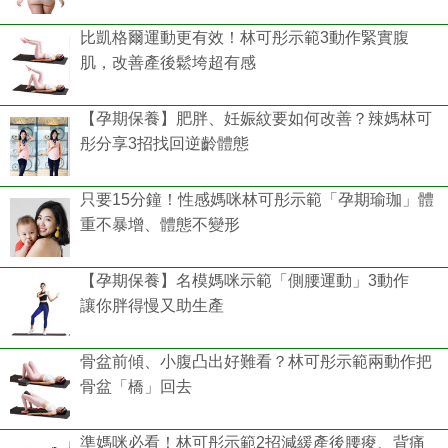
比凱格爾運動更有效！林可彤示範3動作緊實腹
肌，改善產後鬆垮超有感
【孕期保養】肥胖、妊娠紋要如何改善？辣媽林可
彤分享3招找回逆齡體態
只要15分鐘！性感媽咪林可彤示範「孕期瑜珈」體
重不暴增、體態不變形
【孕期保養】名模媽咪示範「側腰運動」3動作
讓你胖得慢又助生產
骨盆前傾、小腹凸出好難看？林可彤示範兩動作把
骨盆「橋」回去
準媽咪必看！林可彤示範2招減緩產後腰痠、背痛