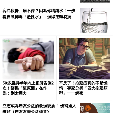
容易疲倦、病不停？因為你喝錯水！一步
驟自製排毒「鹼性水」，強悍逆轉易病、
肥胖、酸性體質！
50多歲男半年內上廁所昏倒2
平反了！拖延症真的不是懶
次！醫揭「這原因」在作
惰 專家分析「四大拖延類
祟：別太用力
型」一一解密
立志成為癌友公益的最強後盾！ 優補達人
獲頒《癌友友善公益標章》