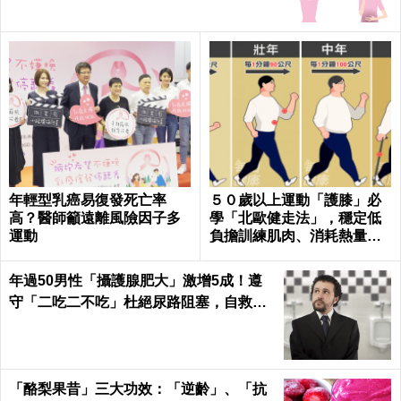
年輕型乳癌易復發死亡率
５０歲以上運動「護膝」必
高？醫師籲遠離風險因子多
學「北歐健走法」，穩定低
運動
負擔訓練肌肉、消耗熱量｜
每日健康Health
年過50男性「攝護腺肥大」激增5成！遵
守「二吃二不吃」杜絕尿路阻塞，自救下
半身｜每日健康Health
「酪梨果昔」三大功效：「逆齡」、「抗