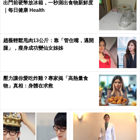
出門前硬幣放冰箱，一秒測出食物新鮮度
｜每日健康 Health
趙薇輕鬆甩肉13公斤：靠「管住嘴，邁開
腿」，瘦身成功變仙女姊姊
壓力讓你愛吃炸雞？專家揭「高熱量食
物」真相：身體在求救