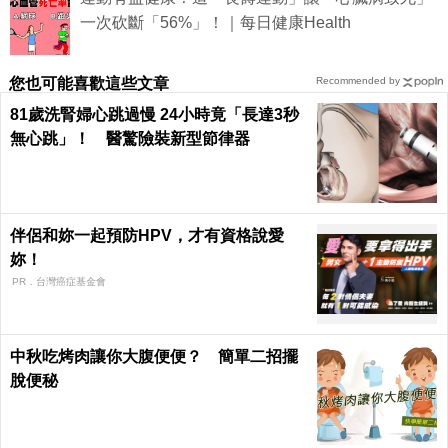
一次砍斷「56%」！｜每日健康Health
您也可能喜歡這些文章
Recommended by
81歲洗腎婦心跳過慢 24小時竟「長達3秒
無心跳」！ 醫驚險裝新型節律器
伴侶和妳一起預防HPV，才有資格說愛
妳！
PR．台灣癌症基金會
中秋吃烤肉讓你大腹便便？ 簡單二招擺
脫便秘