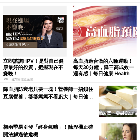
立即諮詢HPV！是對自己健
高血脂適合做的六種運動！
康最好的投資，把握現在不
每天30分鐘，降三高成效一
嫌晚！
週有感｜每日健康 Health
PR．台灣癌症基金會
降血脂防衰老只要一塊！營養師一招鎖住
豆腐營養，婆婆媽媽不看虧大｜每日健康
Health
梅雨季易引發「終身氣喘」！除溼機正確
開法解過敏危機