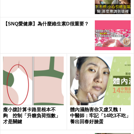
【SNQ愛健康】為什麼維生素D很重要？
瘦小腹計算卡路里根本不
體內濕熱害你又虛又醜！
夠 控制「升糖負荷指數」
中醫師：牢記「14吃3不吃」
才是關鍵
養出回春好臉蛋