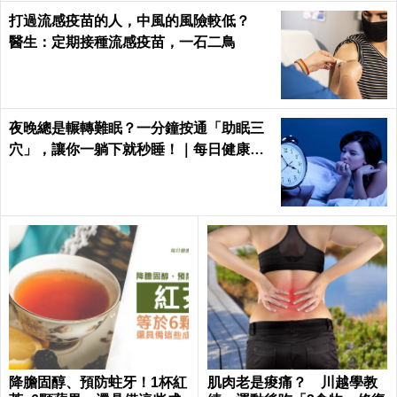
打過流感疫苗的人，中風的風險較低？
醫生：定期接種流感疫苗，一石二鳥
夜晚總是輾轉難眠？一分鐘按通「助眠三
穴」，讓你一躺下就秒睡！｜每日健康He
alth
降膽固醇、預防蛀牙！1杯紅
肌肉老是痠痛？ 川越學教