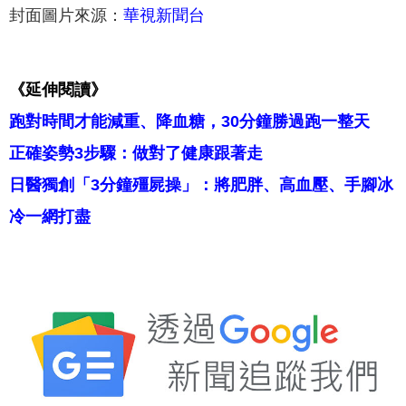
封面圖片來源：
華視新聞台
《延伸閱讀》
跑對時間才能減重、降血糖，30分鐘勝過跑一整天
正確姿勢3步驟：做對了健康跟著走
日醫獨創「3分鐘殭屍操」：將肥胖、高血壓、手腳冰
冷一網打盡