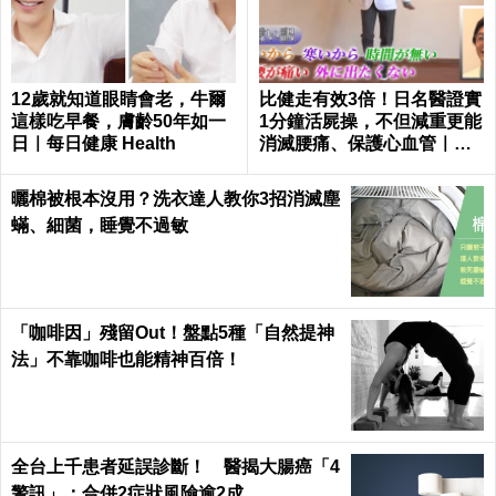
12歲就知道眼睛會老，牛爾
比健走有效3倍！日名醫證實
這樣吃早餐，膚齡50年如一
1分鐘活屍操，不但減重更能
日｜每日健康 Health
消滅腰痛、保護心血管｜每
日健康 Health
曬棉被根本沒用？洗衣達人教你3招消滅塵
蟎、細菌，睡覺不過敏
「咖啡因」殘留Out！盤點5種「自然提神
法」不靠咖啡也能精神百倍！
全台上千患者延誤診斷！ 醫揭大腸癌「4
警訊」：合併2症狀風險逾2成