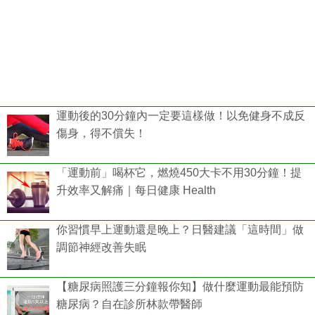
運動後的30分鐘內一定要這樣做！以免健身不成反
傷身，得不償失！
「運動前」喝杯它，燃燒450大卡不用30分鐘！提
升效率又解痛｜每日健康 Health
你習慣早上運動還是晚上？日醫建議「這時間」做
調節神經改善失眠
【糖尿病照護三分鐘報你知】做什麼運動最能預防
糖尿病？自在診所林款帶醫師