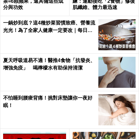
茶=6顆蘋果，還具備這些成
練：運動後吃「2食物」修復
分與功效
肌纖維、體力最迅速
一鍋炒到底？這4種炒菜習慣致癌、營養流
光光！為了全家人健康一定要改｜每日健
康 Health
夏天呼吸道易不適！醫推4食物「抗發炎、
增強免疫」 喝檸檬水有助保持清潔
不怕睡到腰痠背痛！挑對床墊讓你一夜好
眠！