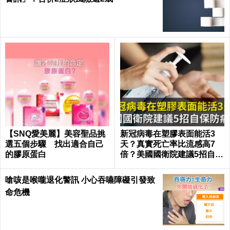
【SNQ愛美麗】美容聖品挑
新冠病毒在塑膠表面能活3
選五個步驟 找出適合自己
天？真實死亡率比流感高7
的膠原蛋白
倍？美國國衛院建議5招自保
防病毒
嗆咳是喉嚨退化警訊 小心吞嚥障礙引發致
命危機