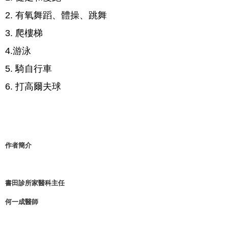
2. 有氧舞蹈、體操、跳舞
3. 爬樓梯
4.
游泳
5. 騎自行車
6. 打高爾夫球
作者簡介
書田診所家醫科主任
何一成醫師