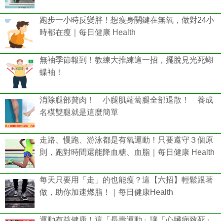
跑步一小時反變胖！想瘦身關鍵在無氧，做對24小
時都在瘦｜每日健康 Health
無袖季節報到！教練大推練這一招，擺脫見光死蝴
蝶袖！
消除腿部贅肉！ 小腿肌蘿蔔腿全部退散！ 養成
名模雙腿就是這麼簡單
走路、慢跑、游泳都是有氧運動！只要遵守３個原
則，跑對時間還能降血糖、血脂｜每日健康 Health
每天只要用「走」的也能瘦？這【六招】輕鬆跟著
做，助你加速燃脂！｜每日健康Health
運動有益健康！這「長壽運動」讓「心臟病致死」