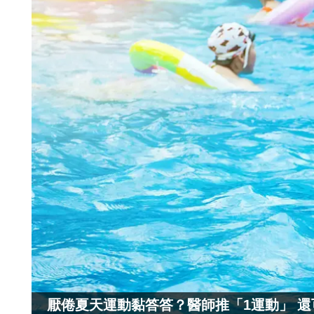
厭倦夏天運動黏答答？醫師推「1運動」 