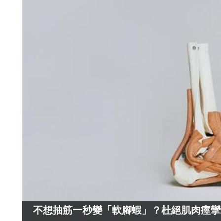
不想抽筋一秒變「軟腳蝦」？杜絕肌肉痙攣