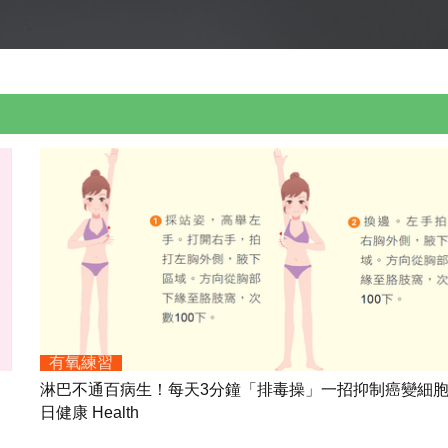
有氧練習
淋巴不通百病生！每天3分鐘「排毒操」一招抑制癌變細
日健康 Health