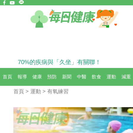
70%的疾病與「久坐」有關聯！
首頁
報導
健康
預防
新聞
中醫
飲食
運動
減重
首頁 > 運動 > 有氧練習