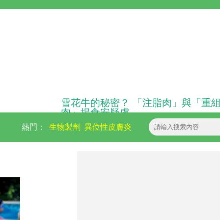
雪花牛的秘密？ 「注脂肉」與「重
肉」揭食安疑慮
熱門：
生物製劑
異位性皮膚炎