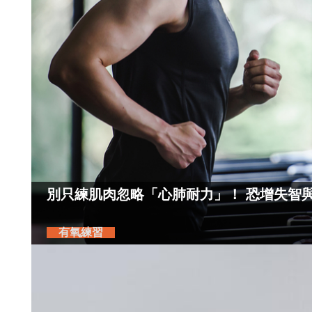
別只練肌肉忽略「心肺耐力」！ 恐增失智與
有氧練習