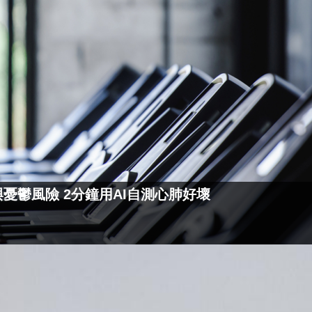
憂鬱風險 2分鐘用AI自測心肺好壞