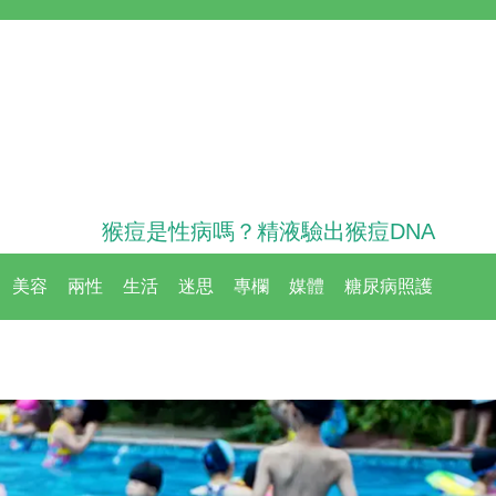
猴痘是性病嗎？精液驗出猴痘DNA
美容
兩性
生活
迷思
專欄
媒體
糖尿病照護