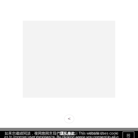
<
使用條款
隱私權政策
聯絡我們
如果您繼續閱讀，視同您同意我們
隱私條款
。This website uses cooki
同
es to improve user experience. By clicking agree you consent to all c
© 2016-2026 Links Technology Company All rights reserved