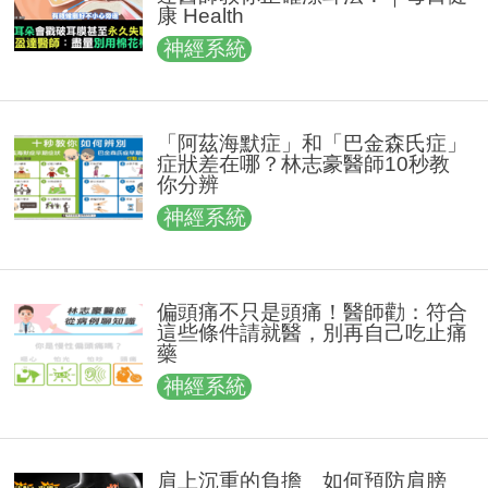
康 Health
神經系統
「阿茲海默症」和「巴金森氏症」
症狀差在哪？林志豪醫師10秒教
你分辨
神經系統
偏頭痛不只是頭痛！醫師勸：符合
這些條件請就醫，別再自己吃止痛
藥
神經系統
肩上沉重的負擔 如何預防肩膀