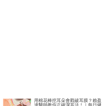
用棉花棒挖耳朵會戳破耳膜？賴盈
達醫師教你正確潔耳法！｜每日健