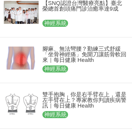
【SNQ認證台灣醫療亮點】臺北
榮總首創頭痛門診治癒率達9成
神經系統
腳麻、無法彎腰？勤練三式舒緩
「坐骨神經痛」免開刀讓筋骨軟回
來｜每日健康 Health
神經系統
雙手抱胸，你是右手臂在上，還是
左手臂在上？專家教你判讀疾病警
訊｜每日健康 Health
神經系統