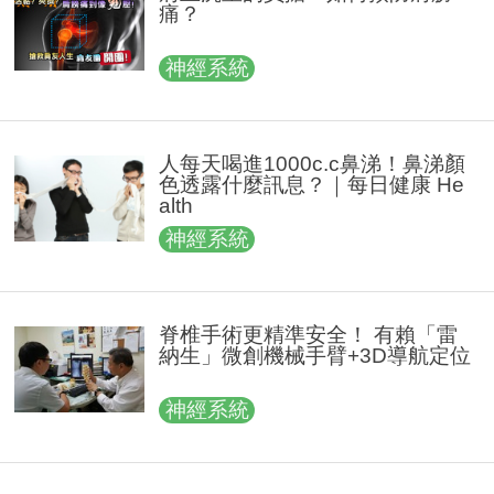
痛？
神經系統
人每天喝進1000c.c鼻涕！鼻涕顏
色透露什麼訊息？｜每日健康 He
alth
神經系統
脊椎手術更精準安全！ 有賴「雷
納生」微創機械手臂+3D導航定位
神經系統