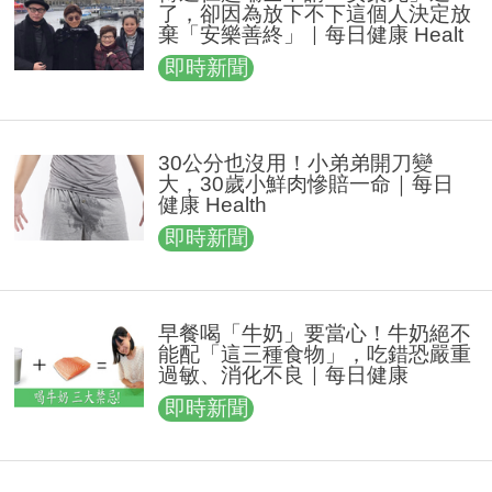
了，卻因為放下不下這個人決定放
棄「安樂善終」｜每日健康 Healt
h
即時新聞
30公分也沒用！小弟弟開刀變
大，30歲小鮮肉慘賠一命｜每日
健康 Health
即時新聞
早餐喝「牛奶」要當心！牛奶絕不
能配「這三種食物」，吃錯恐嚴重
過敏、消化不良｜每日健康
即時新聞