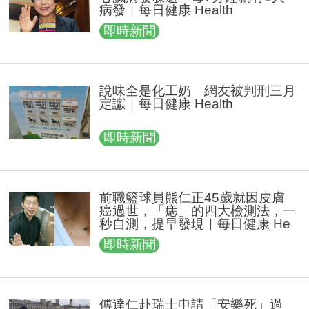
病發｜每日健康 Health
即時新聞
說味全是化工奶 網友被判刑三月
定讞｜每日健康 Health
即時新聞
前職籃球員熊仁正45歲就因皮膚
癌過世，「痣」的四大檢測法，一
秒自測，提早發現｜每日健康 He
alth
即時新聞
傅達仁赴瑞士申請「安樂死」過