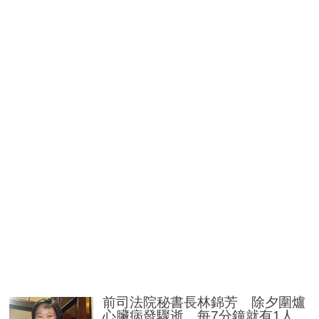
前司法院秘書長林錦芳 除夕圍爐
心臟病發驟逝 每7分鐘就有1人