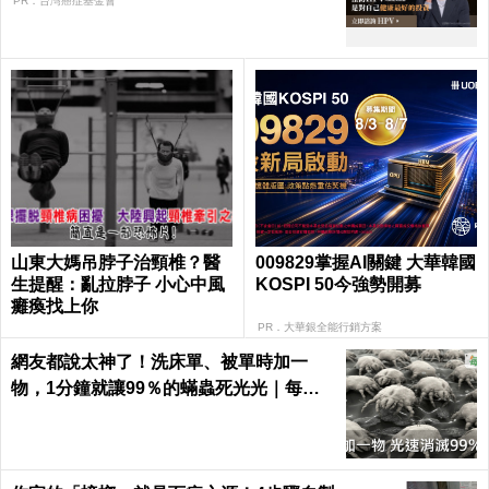
PR．台灣癌症基金會
山東大媽吊脖子治頸椎？醫
009829掌握AI關鍵 大華韓國
生提醒：亂拉脖子 小心中風
KOSPI 50今強勢開募
癱瘓找上你
PR．大華銀全能行銷方案
網友都說太神了！洗床單、被單時加一
物，1分鐘就讓99％的蟎蟲死光光｜每日
健康 Health