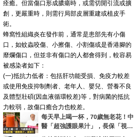
痊癒。但當傷口形成膿瘍時，或需切開引流或擴
創，更嚴重時，則需行局部皮層重建或植皮手
術。
蜂窩性組織炎在發作前，通常是患部先有小傷
口，如蚊蟲咬傷、小擦傷、小割傷或是香港腳的
靡爛傷口，但並非有傷口的人都會得到，較容易
被感染者如下：
(一)抵抗力低者：包括肝功能受損、免疫力較差
或使用免疫抑制劑者、老年人、嬰兒、營養不良
及體型壯碩(因血液循環較差)等，對病菌的抵抗
力較弱，故傷口癒合力也較差。
每天早上喝一杯，70歲無老花！中
醫「超強護眼果汁」，長保「視」
如破竹好眼力｜每日健康 Health