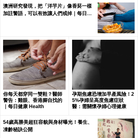
澳洲研究發現，把「洋芋片」像香菸一樣
加註警語，可以有效讓人們戒掉｜每日健
康 Health
你每天都穿同一雙鞋？醫師
孕期焦慮恐增加早產風險！2
警告：雞眼、香港腳自找的
5%孕婦呈高度焦慮症狀
｜每日健康 Health
醫：需關懷孕婦心理健康
54歲高勝美超狂容貌與身材曝光！養生、
凍齡秘訣公開