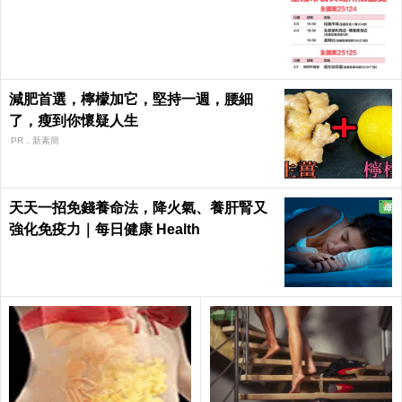
減肥首選，檸檬加它，堅持一週，腰細
了，瘦到你懷疑人生
PR．新素簡
天天一招免錢養命法，降火氣、養肝腎又
強化免疫力｜每日健康 Health