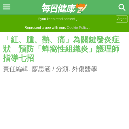
If you keep read content ,
Argee
Represent argee with ours
Cookie Policy
.
「紅、腫、熱、痛」為關鍵發炎症
狀 預防「蜂窩性組織炎」護理師
指導七招
責任編輯:
廖思涵
/ 分類:
外傷醫學