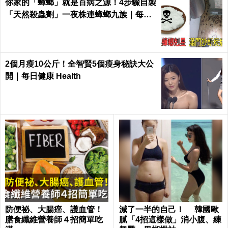
你家的「蟑螂」就是百病之源！4步驟自製
「天然殺蟲劑」一夜株連蟑螂九族｜每日
健康 Health
2個月瘦10公斤！全智賢5個瘦身秘訣大公
開｜每日健康 Health
防便祕、大腸癌、護血管！
減了一半的自己！ 韓國歐
膳食纖維營養師４招簡單吃
膩「4招這樣做」消小腹、練