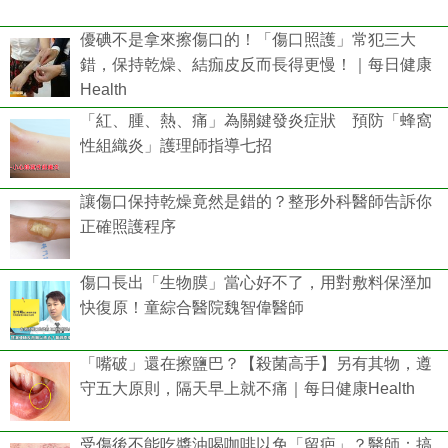
優碘不是拿來擦傷口的！「傷口照護」常犯三大
錯，保持乾燥、結痂皮反而長得更慢！｜每日健康
Health
「紅、腫、熱、痛」為關鍵發炎症狀 預防「蜂窩
性組織炎」護理師指導七招
讓傷口保持乾燥竟然是錯的？整形外科醫師告訴你
正確照護程序
傷口長出「生物膜」當心好不了，用對敷料保溼加
快復原！童綜合醫院魏智偉醫師
「嘴破」還在擦鹽巴？【殺菌高手】另有其物，遵
守五大原則，隔天早上就不痛｜每日健康Health
受傷後不能吃醬油喝咖啡以免「留疤」？醫師：搞