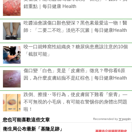
錯重點｜每日健康 Health
吃醬油會讓傷口顏色變深？黑色素最愛這一物！醫
師：「二要二不吃」淡疤不沉澱｜每日健康Health
咬一口就蜂窩性組織炎？糖尿病患應該注意的10個
「截肢可能」
傷口變「白色」竟是「皮膚癌」徵兆？帶你看6原
因，為什麼皮膚結痂不是紅棕色｜每日健康Health
跌倒、擦撞‥等行為，使皮膚留下難看『瘀青』—
不可無視的小毛病，有可能在警惕你的身體出問題
啦！
您也可能喜歡這些文章
Recommended by
衛生局公布最新「基隆足跡」