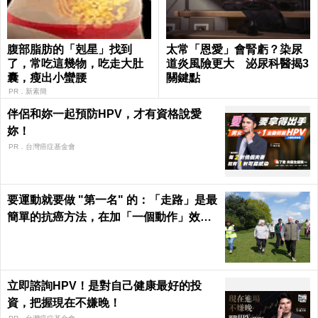
腹部脂肪的「剋星」找到
太常「恩愛」會腎虧？染尿
了，常吃這幾物，吃走大肚
道炎風險更大 泌尿科醫揭3
囊，瘦出小蠻腰
關鍵點
PR．新素簡
伴侶和妳一起預防HPV，才有資格說愛
妳！
PR．台灣癌症基金會
要運動就要做 "第一名" 的：「走路」是最
簡單的抗癌方法，在加「一個動作」效果
倍增！
立即諮詢HPV！是對自己健康最好的投
資，把握現在不嫌晚！