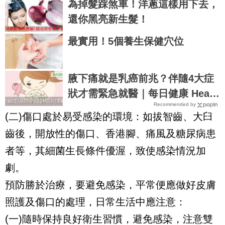
為掉髮踩煞車！洋蔥這樣用下去，
還你黑亮新生髮！
最實用！5個養生保健穴位
腋下痛就是乳癌前兆？伴隨4大症
狀才需緊急就醫｜每日健康 Healt
Recommended by
h
(二)傷口處於易受感染的環境：如拔智齒、大臼
齒後，開放性的傷口、香港腳、痛風及糖尿病患
者等，其細菌生長條件優渥，致使感染情況加
劇。
預防勝於治療，要避免感染，平常便應做好皮膚
照護及傷口的處理，日常生活中應注意：
(一)隨時保持良好衛生習慣，避免感染，注意雙