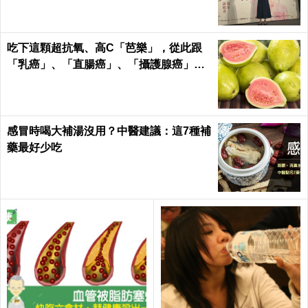
吃下這顆超抗氧、高C「芭樂」，從此跟
「乳癌」、「直腸癌」、「攝護腺癌」、
「甲腫」一刀兩斷！
感冒時喝大補湯沒用？中醫建議：這7種補
藥最好少吃