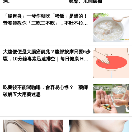
滿。
翹臀、甩蝴蝶袖
「腸胃炎」一發作就吃「稀飯」是錯的！
營養師教你「三吃三不吃」，不吐不拉、
腸胃速速好｜每日健康Health
大腹便便是大腸癌前兆？腹部按摩只要6步
驟，10分鐘毒素迅速排空｜每日健康 Heal
th
吃藥後不能喝咖啡，會容易心悸？ 藥師
破解五大用藥迷思