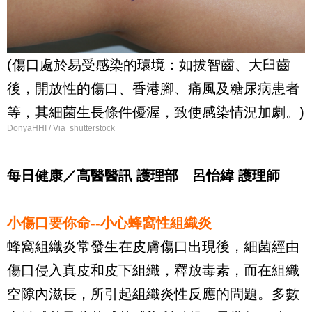
(傷口處於易受感染的環境：如拔智齒、大臼齒
後，開放性的傷口、香港腳、痛風及糖尿病患者
等，其細菌生長條件優渥，致使感染情況加劇。)
DonyaHHI / Via shutterstock
每日健康／高醫醫訊 護理部 呂怡緯 護理師
小傷口要你命--小心蜂窩性組織炎
蜂窩組織炎常發生在皮膚傷口出現後，細菌經由
傷口侵入真皮和皮下組織，釋放毒素，而在組織
空隙內滋長，所引起組織炎性反應的問題。多數