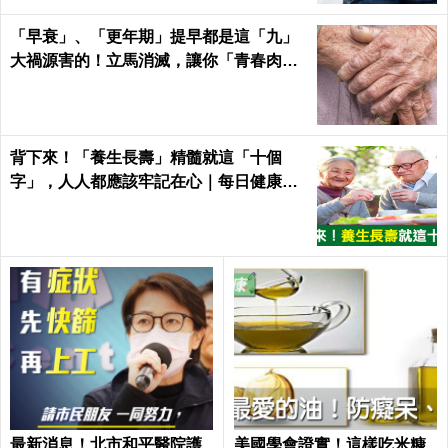
「早衰」、「更年期」提早都是這「九」
大禍源害的！立馬消滅，讓你「青春肉
體」大勝同齡人！
背下來！「養生長壽」精髓就這「十個
字」，人人都應該牢記在心｜每日健康He
alth
最新消息！北市和平醫院護
美國學會證實！這樣吃米糠