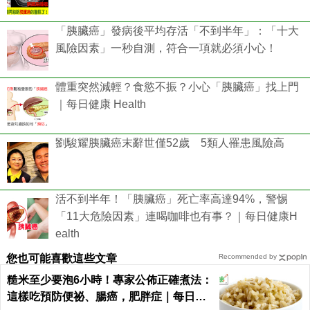
「胰臟癌」發病後平均存活「不到半年」：「十大
風險因素」一秒自測，符合一項就必須小心！
體重突然減輕？食慾不振？小心「胰臟癌」找上門
｜每日健康 Health
劉駿耀胰臟癌末辭世僅52歲 5類人罹患風險高
活不到半年！「胰臟癌」死亡率高達94%，警惕
「11大危險因素」連喝咖啡也有事？｜每日健康H
ealth
您也可能喜歡這些文章
Recommended by
糙米至少要泡6小時！專家公佈正確煮法：
這樣吃預防便祕、腸癌，肥胖症｜每日健