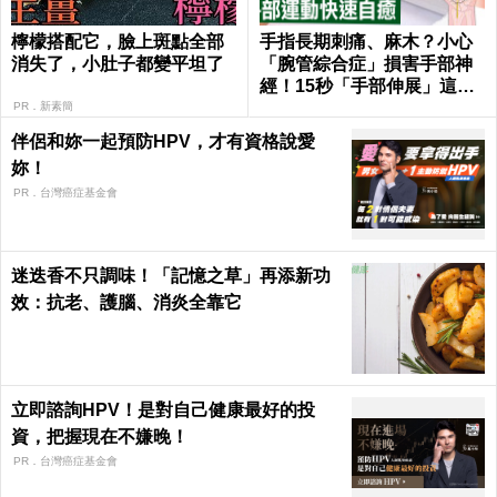
檸檬搭配它，臉上斑點全部
手指長期刺痛、麻木？小心
消失了，小肚子都變平坦了
「腕管綜合症」損害手部神
經！15秒「手部伸展」這樣
練，別讓身體空「腕」惜！
PR．新素簡
伴侶和妳一起預防HPV，才有資格說愛
妳！
PR．台灣癌症基金會
迷迭香不只調味！「記憶之草」再添新功
效：抗老、護腦、消炎全靠它
立即諮詢HPV！是對自己健康最好的投
資，把握現在不嫌晚！
PR．台灣癌症基金會