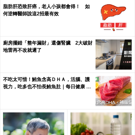
脂肪肝恐致肝癌，老人小孩都會得！ 如
何逆轉醫師說這2招最有效
廚房擺錯「整年漏財」還傷腎臟 2大破財
地雷再不改就遲了
不吃太可惜！鮪魚含高ＤＨＡ，活腦、護
視力，吃多也不怕長鮪魚肚｜每日健康 He
alth