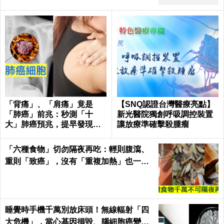
「背痛」、「肩痛」竟是
【SNQ認證台灣醫療亮點】
「肺癌」前兆：秒測「十
新光醫院獨創呼吸調控裝置
大」肺癌預兆，提早發現治
讓放療準確擊殺腫瘤
癒率飆升50%！
「六種食物」切勿隔夜再吃：輕則腹瀉、
重則「致癌」，沒有「重複加熱」也一
樣！｜每日健康Health
睡覺時手機千萬別放床頭！無線輻射「四
大危機」，當心基因損毀、腦細胞癌變！