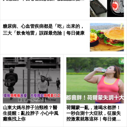
｜每日健康Health
糖尿病、心血管疾病都是「吃」出來的，
三大「飲食地雷」誤踩最危險｜每日健康
山東大媽吊脖子治頸椎？醫
荷爾蒙一亂，連喝水都胖！
生提醒：亂拉脖子 小心中風
一秒自測十大症狀，征服失
癱瘓找上你
控激素就靠這杯｜每日健康
Health