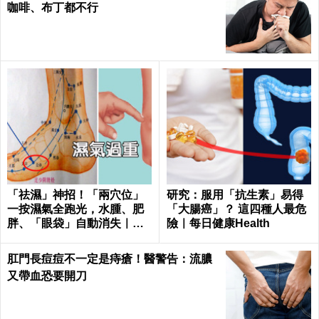
咖啡、布丁都不行
「祛濕」神招！「兩穴位」
研究：服用「抗生素」易得
一按濕氣全跑光，水腫、肥
「大腸癌」？ 這四種人最危
胖、「眼袋」自動消失｜每
險｜每日健康Health
日健康Health
肛門長痘痘不一定是痔瘡！醫警告：流膿
又帶血恐要開刀