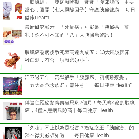
「胰臟癌」一發病就晚期，常常「腹部悶痛」更要
當心，避開【七大風險因子】守護胰臟健康 ｜每日
健康Health
最新研究顯示：「牙周病」可能是「胰臟癌」前
兆！你不可不知的「八」大胰臟癌警訊！
胰臟癌發病後致死率高達九成五：13大風險因素一
秒自測，符合一項就必須小心
活不過五年！沉默殺手「胰臟癌」初期難察覺，
「五大高危險族群」需注意！｜每日健康 Healthˇ
傅達仁罹癌驚傳壽命只剩2個月！每天奪4命的胰臟
癌，4種人患病風險高｜每日健康 Health
「久咳」不止以為是感冒？癌症之王「胰臟癌」的
潛在徵兆必須知道！｜每日健康Health