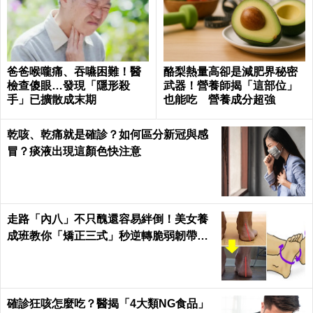
爸爸喉嚨痛、吞嚥困難！醫
酪梨熱量高卻是減肥界秘密
檢查傻眼…發現「隱形殺
武器！營養師揭「這部位」
手」已擴散成末期
也能吃 營養成分超強
乾咳、乾痛就是確診？如何區分新冠與感
冒？痰液出現這顏色快注意
走路「內八」不只醜還容易絆倒！美女養
成班教你「矯正三式」秒逆轉脆弱韌帶肌
肉！
確診狂咳怎麼吃？醫揭「4大類NG食品」