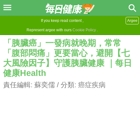
If you keep read content ,
Argee
Represent argee with ours
Cookie Policy
.
「胰臟癌」一發病就晚期，常常
「腹部悶痛」更要當心，避開【七
大風險因子】守護胰臟健康 ｜每日
健康Health
責任編輯:
蘇奕儒
/ 分類:
癌症疾病