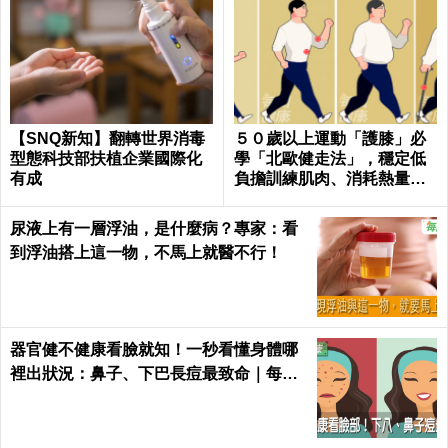
【SNQ新知】翻轉世界消毒
５０歲以上運動「護膝」必
型態科技部扶植企業國際化
學「北歐健走法」，穩定低
有成
負擔訓練肌肉、消耗熱量｜
每日健康Health
尿液上有一層浮油，是什麼病？專家：看
到浮油搭上這一物，不馬上就醫不行！
器官健不健康看臉就知！一秒看懂身體哪
裡出狀況：鼻子、下巴長痘最致命｜每日
健康 Health