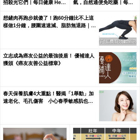
招殺光它們｜每日健康 Healt
氣，自然通便免吃藥｜每日
h
健康 Health
想鏟肉再跑步就傻了！跑60分鐘比不上這
樣做1分鐘，腰圍速速減、脂肪無退路｜每
日健康 Health
立志成為癌友公益的最強後盾！ 優補達人
獲頒《癌友友善公益標章》
春天保養肌膚4大重點！醫揭「1舉動」加
速老化、毛孔傷害 小心春季敏感肌也易
失衡