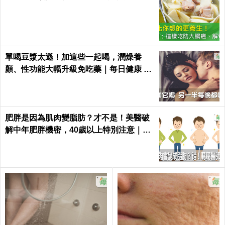
單喝豆漿太遜！加這些一起喝，潤燥養
顏、性功能大幅升級免吃藥｜每日健康 He
alth
肥胖是因為肌肉變脂肪？才不是！美醫破
解中年肥胖機密，40歲以上特別注意｜每
日健康 Health