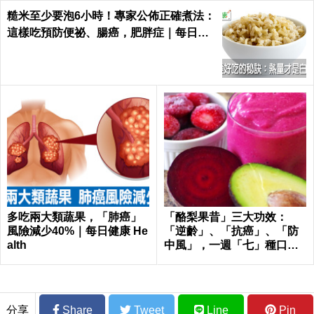
糙米至少要泡6小時！專家公佈正確煮法：
這樣吃預防便祕、腸癌，肥胖症｜每日健
康 Health
多吃兩大類蔬果，「肺癌」
「酪梨果昔」三大功效：
風險減少40%｜每日健康 He
「逆齡」、「抗癌」、「防
alth
中風」，一週「七」種口
味，天天喝才有用！
分享
Share
Tweet
Line
Pin