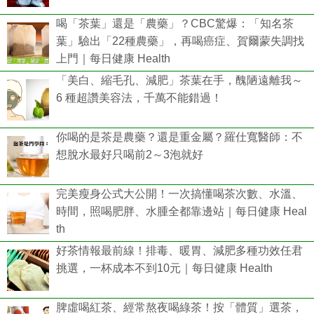
喝「茶葉」還是「農藥」？CBC驚爆：「知名茶
葉」驗出「22種農藥」，再喝癌症、賀爾蒙失調找
上門｜每日健康 Health
「美白、縮毛孔、減肥」茶葉在手，醜陋遠離我～
6 種超讚美容法，千萬不能錯過！
你喝的是茶是農藥？還是重金屬？羅仕寬醫師：不
想脫水最好只喝前2～3泡就好
完美瘦身公式大公開！一次搞懂喝茶次數、水溫、
時間，照喝肥胖、水腫全都靠邊站｜每日健康 Heal
th
好茶情報最前線！排毒、暖胃、減肥多種功效任君
挑選，一杯成本不到10元｜每日健康 Health
脾虛喝紅茶、經常熬夜喝綠茶！按「體質」選茶，