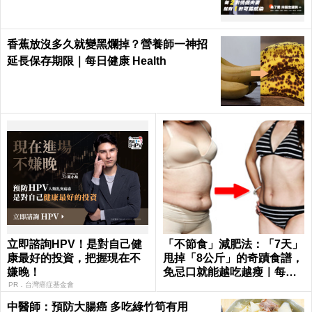
香蕉放沒多久就變黑爛掉？營養師一神招
延長保存期限｜每日健康 Health
立即諮詢HPV！是對自己健
「不節食」減肥法：「7天」
康最好的投資，把握現在不
甩掉「8公斤」的奇蹟食譜，
嫌晚！
免忌口就能越吃越瘦｜每日
健康 Health
PR．台灣癌症基金會
中醫師：預防大腸癌 多吃綠竹筍有用