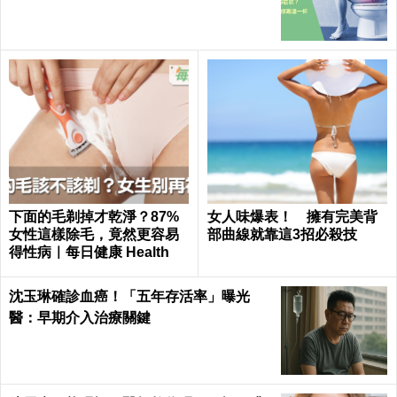
下面的毛剃掉才乾淨？87%
女人味爆表！ 擁有完美背
女性這樣除毛，竟然更容易
部曲線就靠這3招必殺技
得性病｜每日健康 Health
沈玉琳確診血癌！「五年存活率」曝光
醫：早期介入治療關鍵