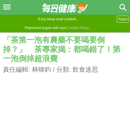
If you keep read content ,
Argee
Represent argee with ours
Cookie Policy
.
「茶第一泡有農藥不要喝要倒
掉？」 茶專家揭：都喝錯了！第
一泡倒掉超浪費
責任編輯:
林暐鈞
/ 分類:
飲食迷思