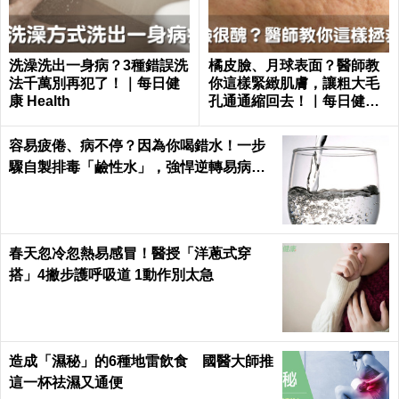
洗澡洗出一身病？3種錯誤洗
橘皮臉、月球表面？醫師教
法千萬別再犯了！｜每日健
你這樣緊緻肌膚，讓粗大毛
康 Health
孔通通縮回去！｜每日健康
Health
容易疲倦、病不停？因為你喝錯水！一步
驟自製排毒「鹼性水」，強悍逆轉易病、
肥胖、酸性體質！
春天忽冷忽熱易感冒！醫授「洋蔥式穿
搭」4撇步護呼吸道 1動作別太急
造成「濕秘」的6種地雷飲食 國醫大師推
這一杯祛濕又通便