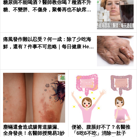
糖尿病不能喝酒？醫師教你喝７種酒不升
糖、不變胖、不傷身，聚餐再也不缺席｜
每日健康 Health
痛風發作難以忍受？何一成：除了少吃海
鮮，還有７件事不可忽略｜每日健康 Heal
th
塵蟎還會造成腸胃道腸漏、
便祕、腹脹好不了？名醫推
全身發炎！名醫師授簡易3妙
「6吃6不吃」消除一肚子