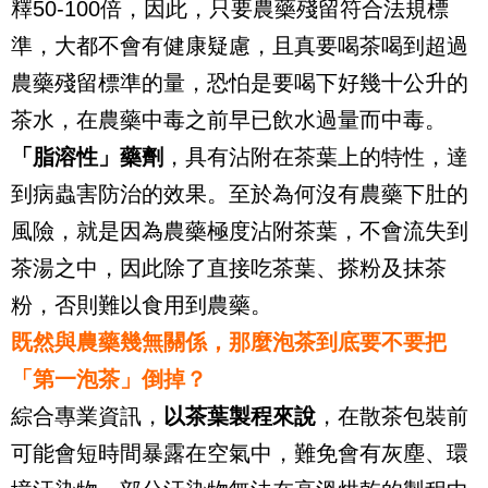
釋
50-100
倍，因此，只要農藥殘留符合法規標
準，大都不會有健康疑慮，且真要喝茶喝到超過
農藥殘留標準的量，恐怕是要喝下好幾十公升的
茶水，在農藥中毒之前早已飲水過量而中毒。
「脂溶性」藥劑
，具有沾附在茶葉上的特性，達
到病蟲害防治的效果。至於為何沒有農藥下肚的
風險，就是因為農藥極度沾附茶葉，不會流失到
茶湯之中，因此除了直接吃茶葉、搽粉及抹茶
粉，否則難以食用到農藥。
既然與農藥幾無關係，那麼泡茶到底要不要把
「第一泡茶」倒掉？
綜合專業資訊，
以茶葉製程來說
，在散茶包裝前
可能會短時間暴露在空氣中，難免會有灰塵、環