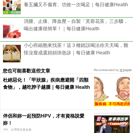
養五臟又不傷胃、功效一次喝足｜每日健康Health
消腫、止痛、降血壓－自製「芙蓉花茶」三步驟，
喝出健康很簡單！｜每日健康Health
小心癌細胞來找茶！這３種錯誤喝法你天天喝，難
怪沒瘦成還頻頻掛急診｜每日健康 Health
您也可能喜歡這些文章
Recommended by
杜絕惡化！「甲狀腺」疾病應避開「四類
食物」，越吃脖子越腫｜每日健康 Health
伴侶和妳一起預防HPV，才有資格說愛
妳！
PR．台灣癌症基金會