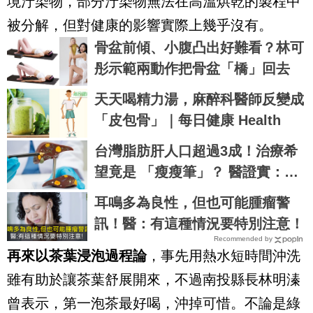
境汙染物，部分汙染物無法在高溫烘乾的製程中
被分解，但對健康的影響實際上幾乎沒有。
骨盆前傾、小腹凸出好難看？林可
彤示範兩動作把骨盆「橋」回去
天天喝精力湯，麻醉科醫師反變成
「皮包骨」｜每日健康 Health
台灣脂肪肝人口超過3成！治療希
望竟是 「瘦瘦筆」？ 醫證實：有
望改善肝纖維化
耳鳴多為良性，但也可能腫瘤警
訊！醫：有這種情況要特別注意！
Recommended by
再來以茶葉浸泡過程論
，事先用熱水短時間沖洗
雖有助於讓茶葉舒展開來，不過南投縣長林明溱
曾表示，第一泡茶最好喝，沖掉可惜。不論是綠