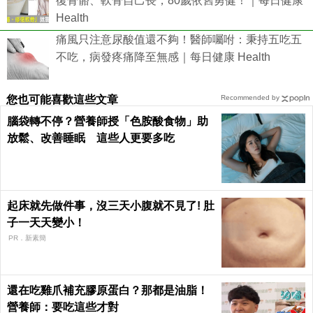
復骨骼、軟骨自己長，80歲依舊勇健！｜每日健康
Health
痛風只注意尿酸值還不夠！醫師囑咐：秉持五吃五
不吃，病發疼痛降至無感｜每日健康 Health
您也可能喜歡這些文章
Recommended by
腦袋轉不停？營養師授「色胺酸食物」助
放鬆、改善睡眠 這些人更要多吃
起床就先做件事，沒三天小腹就不見了! 肚
子一天天變小！
PR．新素簡
還在吃雞爪補充膠原蛋白？那都是油脂！
營養師：要吃這些才對