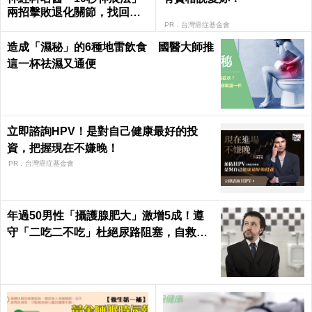
兩招擊敗退化關節，找回年
輕腳骨不求人｜每日健康 He
PR．台灣癌症基金會
alth
造成「濕秘」的6種地雷飲食 國醫大師推
這一杯祛濕又通便
立即諮詢HPV！是對自己健康最好的投
資，把握現在不嫌晚！
PR．台灣癌症基金會
年過50男性「攝護腺肥大」激增5成！遵
守「二吃二不吃」杜絕尿路阻塞，自救下
半身｜每日健康Health