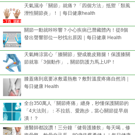
天氣濕冷「關節」就痛？「四個方法」抵禦「類風
溼性關節炎」！｜每日健康health
關節一動就咔咔響？小心疾病已潛藏體內！從8個
發出聲響部位一秒找出原因｜每日健康 Health
天氣轉涼當心「膝關節」變成脆皮雞腿！保護膝關
節就靠「3個動作」，關節防護力馬上UP！
膝蓋痛到底要冰敷還熱敷？敷對溫度疼痛自然消｜
每日健康 Health
全台350萬人「關節疼痛」纏身，秒懂保護關節的
「4大法則」：不拉筋、愛跑步，當心關節提早崩
潰！？
連醫師都說讚！三分鐘「健骨護膝飲」每天喝，修