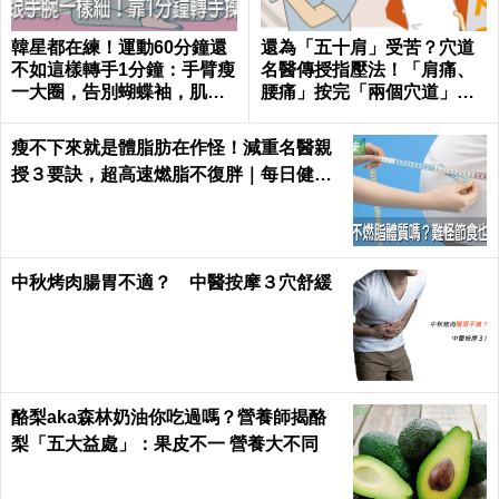
韓星都在練！運動60分鐘還
還為「五十肩」受苦？穴道
不如這樣轉手1分鐘：手臂瘦
名醫傳授指壓法！「肩痛、
一大圈，告別蝴蝶袖，肌肉
腰痛」按完「兩個穴道」從
超緊實｜每日健康 Health
此沉默！｜每日健康Health
瘦不下來就是體脂肪在作怪！減重名醫親
授３要訣，超高速燃脂不復胖｜每日健康
Health
中秋烤肉腸胃不適？ 中醫按摩３穴舒緩
酪梨aka森林奶油你吃過嗎？營養師揭酪
梨「五大益處」：果皮不一 營養大不同