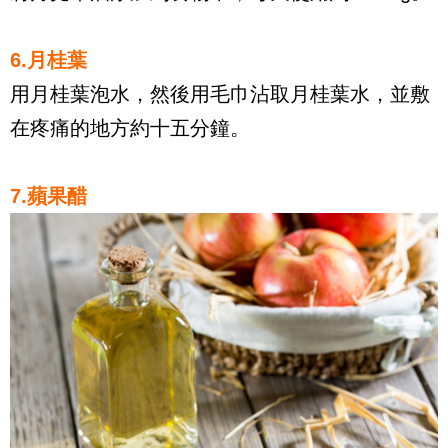
6.月桂葉
用月桂葉泡水，然後用毛巾沾取月桂葉水，並敷
在疼痛的地方約十五分鐘。
7.蘋果醋