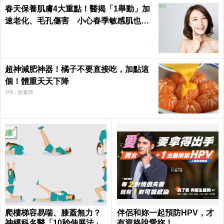
春天保養肌膚4大重點！醫揭「1舉動」加
速老化、毛孔傷害 小心春季敏感肌也易
失衡
超神減肥神器！橘子不要直接吃，加點這
個！體重天天下降
PR．新素簡
爬樓梯容易喘、膝蓋無力？
伴侶和妳一起預防HPV，才
神經科名醫「10秒伸展法」
有資格說愛妳！