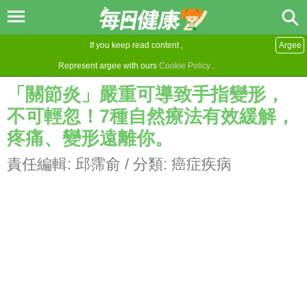
If you keep read content ,
Argee
Represent argee with ours
Cookie Policy
.
「關節炎」嚴重可導致手指變形，
不可輕忽！7種自然療法有效緩解，
疼痛、變形遠離你。
責任編輯:
邱霈俞
/ 分類:
癌症疾病