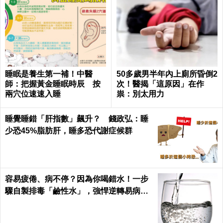
睡眠是養生第一補！中醫
50多歲男半年內上廁所昏倒2
師：把握黃金睡眠時辰 按
次！醫揭「這原因」在作
兩穴位速速入睡
祟：別太用力
睡覺睡錯「肝指數」飆升？ 錢政弘：睡
少恐45%脂肪肝，睡多恐代謝症候群
容易疲倦、病不停？因為你喝錯水！一步
驟自製排毒「鹼性水」，強悍逆轉易病、
肥胖、酸性體質！