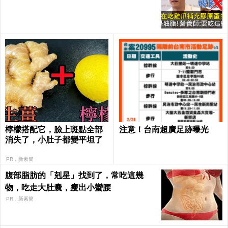
檸檬搭配它，臉上斑點全部
注意！台南超廣足跡曝光
消失了，小肚子都變平坦了
PR．新素簡
腹部脂肪的「剋星」找到了，常吃這幾
物，吃走大肚囊，瘦出小蠻腰
PR．新素簡