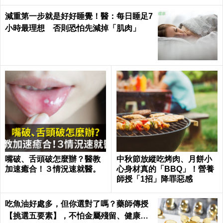
減重第一步就是好好睡覺！醫：每日睡足7
小時最理想 否則恐怕先減掉「肌肉」
嘴破、舌頭破怎麼辦？醫教
中秋節放縱吃烤肉、月餅小
加速癒合！３情況速就醫。
心身材真的「BBQ」！營養
師授「1招」降罪惡感
吃魚油好處多，但你選對了嗎？藥師傳授
【挑選五要素】，不怕金屬殘留、健康無