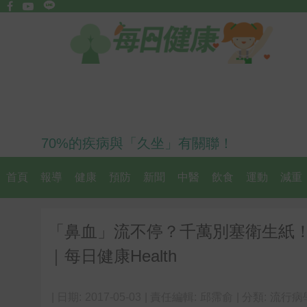
70%的疾病與「久坐」有關聯！
首頁
報導
健康
預防
新聞
中醫
飲食
運動
減重
「鼻血」流不停？千萬別塞衛生紙
｜每日健康Health
| 日期:
2017-05-03
| 責任編輯:
邱霈俞
| 分類:
流行病