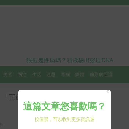
猴痘是性病嗎？精液驗出猴痘DNA
美容
兩性
生活
迷思
專欄
媒體
糖尿病照護
X
！「正確處理」記住三步驟就對了
學