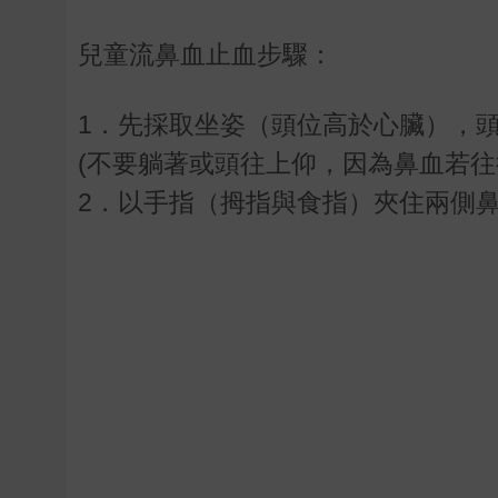
兒童流鼻血止血步驟：
1．先採取坐姿（頭位高於心臟），
(不要躺著或頭往上仰，因為鼻血若
2．以手指（拇指與食指）夾住兩側