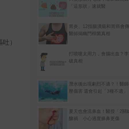
「這形狀」速就醫
胃炎、12指腸潰瘍和胃癌會
醫師揭幽門桿菌真相
嘔吐）
打噴嚏太用力，會腦出血？李
破真相
潛水後出現劇烈不適？！醫師
壓傷害 還會引起「3種不適」
夏天也會流鼻血！醫授「2關
釀禍 小心過度擤鼻更傷