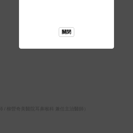
關閉
 / 柳營奇美醫院耳鼻喉科 兼任主治醫師）