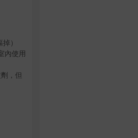
摳掉）
室內使用
噴劑，但