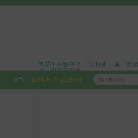
雪花牛的秘密？ 「注脂肉」與「重
肉」揭食安疑慮
熱門：
生物製劑
異位性皮膚炎