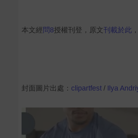
本文經
問8
授權刊登，原文
刊載於此
封面圖片出處：
clipartfest
/
Ilya Andr