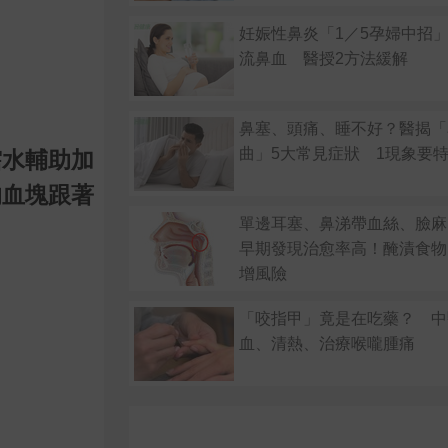
妊娠性鼻炎「1／5孕婦中招
流鼻血 醫授2方法緩解
鼻塞、頭痛、睡不好？醫揭「
曲」5大常見症狀 1現象要
霑水輔助加
的血塊跟著
單邊耳塞、鼻涕帶血絲、臉麻
早期發現治愈率高！醃漬食物
增風險
「咬指甲」竟是在吃藥？ 中
血、清熱、治療喉嚨腫痛