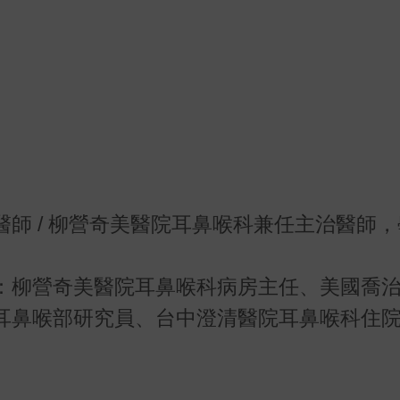
師 / 柳營奇美醫院耳鼻喉科兼任主治醫師
：柳營奇美醫院耳鼻喉科病房主任、美國喬
耳鼻喉部研究員、台中澄清醫院耳鼻喉科住