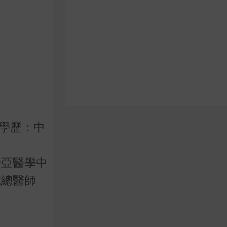
，學歷：中
治亞醫學中
院總醫師