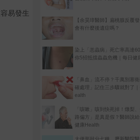
友容易發生
【余昊璋醫師】扁桃腺反覆發
會有什麼後遺症嗎？
染上「恙蟲病」死亡率高達6
你5招抵擋蟲蟲危機｜每日健康 H
「鼻血」流不停？千萬別塞衛
確處理」記住三步驟就對了｜
ealth
「咳嗽」咳到快死掉！燉梨、
路偏方」是真是假？醫師說給
健康Health
大便形狀分七種，壢新醫院醫