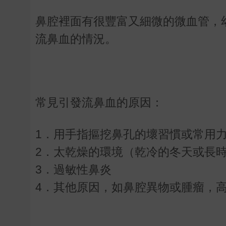
鼻腔裡面有很豐富又細微的微血管，
流鼻血的情況。
常見引發流鼻血的原因：
1．用手指摳挖鼻孔的壞習慣或常用
2．太乾燥的環境（乾冷的冬天或長
3．過敏性鼻炎
4．其他原因，如鼻腔異物或腫瘤，