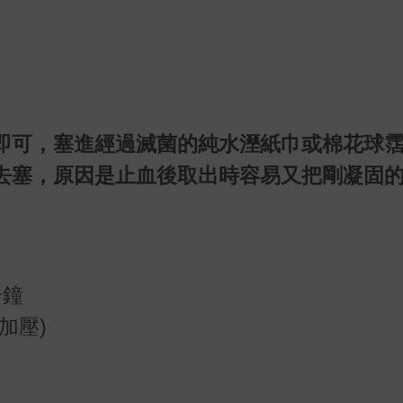
即可，塞進經過滅菌的純水溼紙巾或棉花球
去塞，原因是止血後取出時容易又把剛凝固
分鐘
加壓)