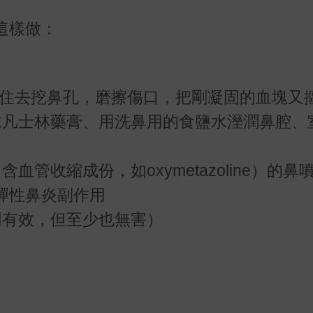
這樣做：
不住去挖鼻孔，磨擦傷口，把剛凝固的血塊又
抹凡士林藥膏、用洗鼻用的食鹽水溼潤鼻腔、
管收縮成份，如oxymetazoline）的鼻
彈性鼻炎副作用
明有效，但至少也無害）