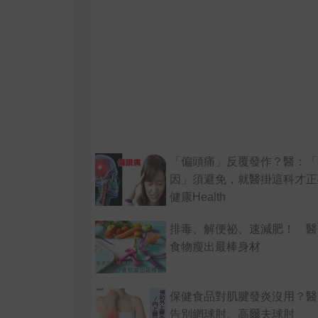
「偏頭痛」反覆發作？醫：「
因」須避免，就醫掛這科才正
健康Health
排毒、解便祕、速減肥！ 醫
食物瘦出最棒身材
保健食品對肌腱發炎沒用？醫
告別網球肘、高爾夫球肘