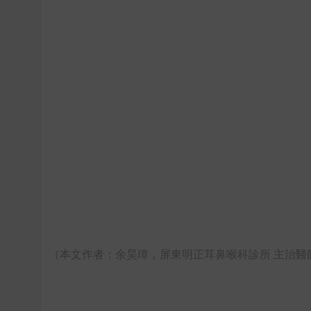
（本文作者：余昊璋，屏東明正耳鼻喉科診所 主治醫師