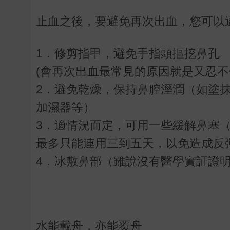
止血之後，要避免再次出血，您可以
1．修剪指甲，避免手指頭摳挖鼻孔
(會再次出血最常見的原因就是又忍
2．避免乾燥，保持鼻腔溼潤（如塗
加濕器等）
3．適情況而定，可用一些緩解鼻塞（含血
最多只能連用三到五天，以免造成反
4．冰敷鼻部（雖說沒有醫學實証證
水能載舟，亦能覆舟