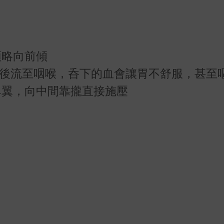
頭略向前傾
往後流至咽喉，呑下的血會讓胃不舒服，甚至
鼻翼，向中間靠攏直接施壓