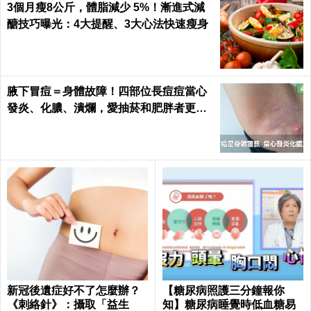
3個月瘦8公斤，體脂減少 5%！漸進式減
醣技巧曝光：4大提醒、3大心法快速瘦身
腋下冒痘＝身體故障！四部位長痘痘當心
發炎、化膿、潰爛，愛抽菸和肥胖者更要
小心｜每日健康 Health
新冠後遺症好不了怎麼辦？
【糖尿病照護三分鐘報你
《刺絡針》：攝取「益生
知】糖尿病睡覺時低血糖易