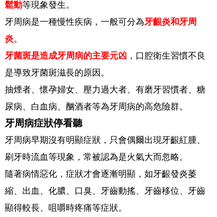
鬆動
等現象發生。
牙周病是一種慢性疾病，一般可分為
牙齦炎和牙周
炎
。
牙菌斑是造成牙周病的主要元凶
，口腔衛生習慣不良
是導致牙菌斑滋長的原因。
抽煙者、懷孕婦女、壓力過大者、有磨牙習慣者、糖
尿病、白血病、酗酒者等為牙周病的高危險群。
牙周病症狀停看聽
牙周病早期沒有明顯症狀，只會偶爾出現牙齦紅腫、
刷牙時流血等現象，常被認為是火氣大而忽略。
隨著病情惡化，症狀才會逐漸明顯，如牙齦發炎萎
縮、出血、化膿、口臭、牙齒動搖、牙齒移位、牙齒
顯得較長、咀嚼時疼痛等症狀。