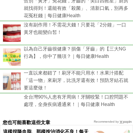
告別「黃牙」免花錢，牙齒的「美白四救星」廚房
就找得到！還能有效「殺菌」、清新口氣，別再多
花冤枉錢｜每日健康Health
沒有副作用！不需花大錢！只要花「2分鐘」一口
黃牙也能變白皙！
以為自己牙齒很健康？損傷「牙齒」的【三大NG
行為】，你中了幾項？｜每日健康Health
一直以來都錯了！刷牙不能只用水！水果汁搭配
「這一物」來刷牙，比洗牙還有效！預防牙結石就
要這麼做！
全台灣90%人患有牙周病！牙關咬緊！口腔問題不
處理，全身疾病通通來！｜每日健康 Health
您也可能喜歡這些文章
Recommended by
這樣捏降血脂、那樣按治消化不良！每天