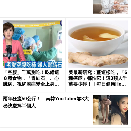
之道
「空腹」千萬別吃！吃錯這
美最新研究：薑這樣吃，「6
８種食物，「胃結石」、心
種癌症」都怕它！這3類人千
臟病、視網膜病變全上身｜
萬要少碰！｜每日健康Healt
每日健康Health
h
兩年狂瘦50公斤！ 南韓YouTuber靠3大
秘訣瘦掉半個人