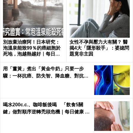
別放棄治療阿！日本研究：
女性不孕與壓力大有關？ 醫
泡溫泉能致99％的癌細胞於
揭4大「隱形殺手」：婆媳問
死地，泡越熱越好｜每日健
題竟非主因
康 Health
用「薑黃」煮出「黃金牛奶」只要一步
驟：一杯抗癌、防失智、降血糖、對抗關
節炎，全家大小都要喝！
喝水200c.c.、咖啡飯後喝 「飲食5關
鍵」做對順序逆轉禿頭危機｜每日健康 He
alth