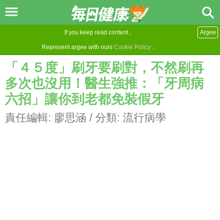
If you keep read content ,
Argee
Represent argee with ours
Cookie Policy
.
「４５度」刷牙要刷對，不然刷再
多次也沒用！醫生強推：「牙周病
六招」讓你到老都免裝假牙
責任編輯:
廖思涵
/ 分類:
流行病學