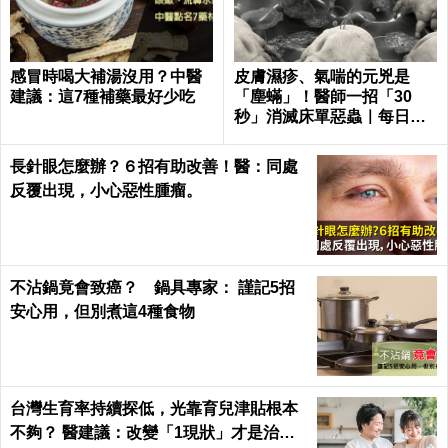
感冒時喝大補湯沒用？中醫
皮膚濕疹、氣喘的元兇是
建議：這7種補藥最好少吃
「塵蟎」！醫師一招「30
秒」消滅床單惡蟲｜每日健
康 Health
長針眼怎麼辦？６招有助改善！醫：同處
反覆出現，小心惡性腫瘤。
不沾鍋竟會致癌？ 鍋具專家： 謹記5招
安心用，但別煮這4種食物
台灣生育率持續探低，光靠育兒津貼根本
不夠？ 醫建議：改變「1現狀」才是治本