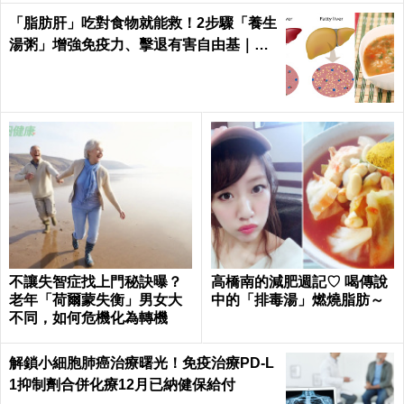
「脂肪肝」吃對食物就能救！2步驟「養生
湯粥」增強免疫力、擊退有害自由基｜每
日健康 Health
不讓失智症找上門秘訣曝？
高橋南的減肥週記♡ 喝傳說
老年「荷爾蒙失衡」男女大
中的「排毒湯」燃燒脂肪～
不同，如何危機化為轉機
解鎖小細胞肺癌治療曙光！免疫治療PD-L
1抑制劑合併化療12月已納健保給付