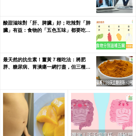
酸甜滋味對「肝、脾臟」好；吃辣對「肺
臟」有益：食物的「五色五味」都要吃，
缺一不可！
最天然的抗生素！薑黃７種吃法：將肥
胖、糖尿病、胃潰瘍一網打盡，但三種人
千萬別吃｜每日健康 Health