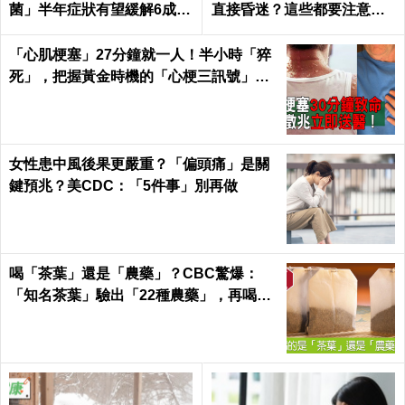
菌」半年症狀有望緩解6成以
直接昏迷？這些都要注意！
上
陳仰霖醫師
「心肌梗塞」27分鐘就一人！半小時「猝
死」，把握黃金時機的「心梗三訊號」！
｜每日健康 Health
女性患中風後果更嚴重？「偏頭痛」是關
鍵預兆？美CDC：「5件事」別再做
喝「茶葉」還是「農藥」？CBC驚爆：
「知名茶葉」驗出「22種農藥」，再喝癌
症、賀爾蒙失調找上門｜每日健康 Health