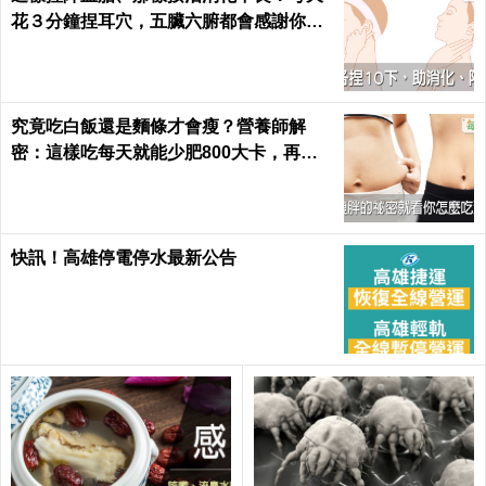
花３分鐘捏耳穴，五臟六腑都會感謝你｜
每日健康 Health
究竟吃白飯還是麵條才會瘦？營養師解
密：這樣吃每天就能少肥800大卡，再也
不落入復胖陷阱｜每日健康 Health
快訊！高雄停電停水最新公告