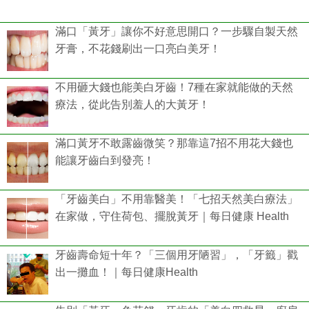
滿口「黃牙」讓你不好意思開口？一步驟自製天然
牙膏，不花錢刷出一口亮白美牙！
不用砸大錢也能美白牙齒！7種在家就能做的天然
療法，從此告別羞人的大黃牙！
滿口黃牙不敢露齒微笑？那靠這7招不用花大錢也
能讓牙齒白到發亮！
「牙齒美白」不用靠醫美！「七招天然美白療法」
在家做，守住荷包、擺脫黃牙｜每日健康 Health
牙齒壽命短十年？「三個用牙陋習」，「牙籤」戳
出一攤血！｜每日健康Health