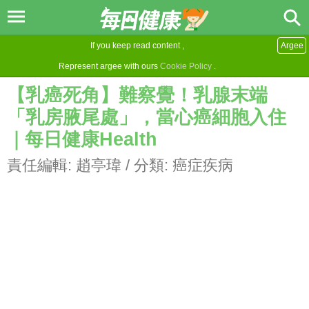
If you keep read content ,
Argee
Represent argee with ours
Cookie Policy
.
【乳癌死角】難察覺！乳腺末端
「乳房腋尾處」，當心癌細胞入住
｜每日健康Health
責任編輯:
趙亭瑋
/ 分類:
癌症疾病