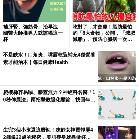
補肝腎、強筋骨、治早洩
吃對了，才會瘦！脂肪最怕
國醫大師推男人就該喝這一
的「8大食物」公開，「減肥
杯
減脂」、預防心臟病一次滿
足｜每日健康Health
不是缺水！口角炎、嘴唇乾裂補充4種營養
素才能治本｜每日健康Health
爬樓梯容易喘、膝蓋無力？神經科名醫「1
0秒伸展法」兩招擊敗退化關節，找回年輕
腳骨不求人｜每日健康 Health
生完3個小孩還這麼辣！凍齡女神賈靜雯4
2歲像22歲的秘密，美肌瘦身就靠做好這3