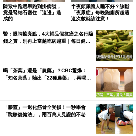
陳致中跑選舉跑到掛病號，
半夜頻尿讓人睡不好？診斷
竟是腎結石塞住「這邊」造
「夜尿症」每晚跑廁所超過
成的
這次數就該注意！
醫：眼睛擦亮點，4大補品假抗癌之名行騙
錢之實，別再上當越吃病越重｜每日健康
Health
喝「茶葉」還是「農藥」？CBC驚爆：
「知名茶葉」驗出「22種農藥」，再喝癌
症、賀爾蒙失調找上門｜每日健康 Health
「膝蓋」一退化筋骨全受損！一秒學會
「跪膝復健法」，兩百萬人見證的不老伸
展術｜每日健康 Health