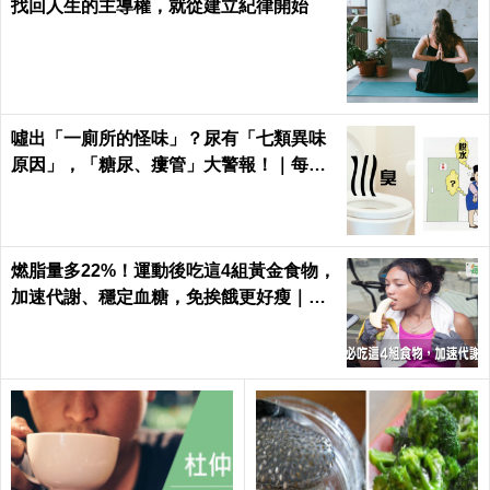
找回人生的主導權，就從建立紀律開始
噓出「一廁所的怪味」？尿有「七類異味
原因」，「糖尿、瘻管」大警報！｜每日
健康Health
燃脂量多22%！運動後吃這4組黃金食物，
加速代謝、穩定血糖，免挨餓更好瘦｜每
日健康 Health