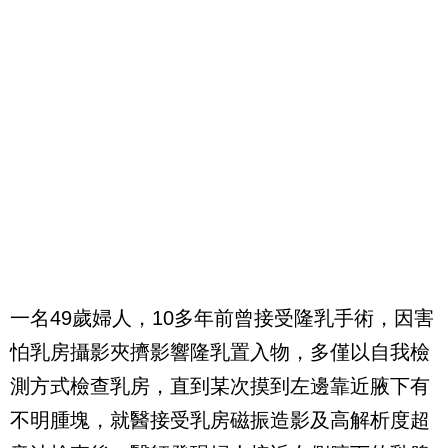
一名49歲婦人，10多年前曾接受隆乳手術，因害
怕乳房攝影夾擠影響隆乳置入物，多僅以自我檢
測方式檢查乳房，直到某次摸到左邊靠近腋下有
不明腫塊，就醫接受乳房磁振造影及高解析度超