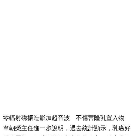
零輻射磁振造影加超音波 不傷害隆乳置入物
韋朝榮主任進一步說明，過去統計顯示，乳癌好