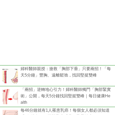
婦科醫師親授：搶救「胸部下垂」只要兩招！「每
天5分鐘」豐胸、遠離鬆弛，找回堅挺雙峰
「兩招」逆轉地心引力！婦科醫師獨門「胸部緊實
術」公開，每天5分鐘找回堅挺雙峰｜每日健康He
alth
每46分鐘就有1人罹患乳癌！每個女人都必須知道