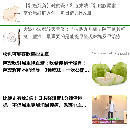
【乳癌死角】難察覺！乳腺末端「乳房腋尾處」，
當心癌細胞入住｜每日健康Health
大波小波都該天天做：「按胸九步驟」除了使其堅
挺、豐滿，最重要的是能提早發現結塊及早治療！
您也可能喜歡這些文章
Recommended by
芭樂吃對減重降血糖；吃錯便祕卡腸胃！
芭樂籽能不能吃等「3種吃法」一次公開｜
每日健康 Health
比健走有效3倍！日名醫證實1分鐘活屍
操，不但減重更能消滅腰痛、保護心血管
｜每日健康 Health