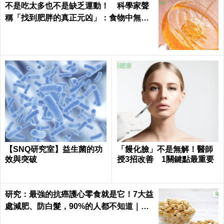
不是吃太多也不是缺乏運動！ 科學家聲
稱「找到肥胖的真正元凶」：食物中無處
不在
【SNQ研究室】益生菌的功
「饅化臉」不是無解！醫師
效與突破
授3招改善 1關鍵點最重要
研究：最強的抗癌護心零食就是它！7大益
處減肥、防白髮，90%的人都不知道｜每
日健康 Health