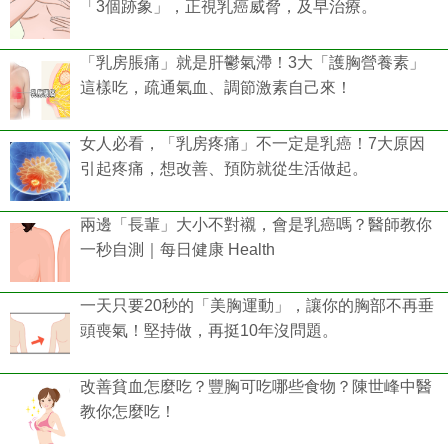
「3個跡象」，正視乳癌威脅，及早治療。
「乳房脹痛」就是肝鬱氣滯！3大「護胸營養素」
這樣吃，疏通氣血、調節激素自己來！
女人必看，「乳房疼痛」不一定是乳癌！7大原因
引起疼痛，想改善、預防就從生活做起。
兩邊「長輩」大小不對襯，會是乳癌嗎？醫師教你
一秒自測｜每日健康 Health
一天只要20秒的「美胸運動」，讓你的胸部不再垂
頭喪氣！堅持做，再挺10年沒問題。
改善貧血怎麼吃？豐胸可吃哪些食物？陳世峰中醫
教你怎麼吃！