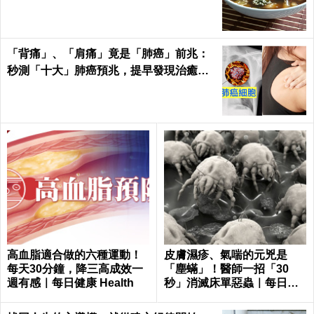
「背痛」、「肩痛」竟是「肺癌」前兆：
秒測「十大」肺癌預兆，提早發現治癒率
飆升50%！
高血脂適合做的六種運動！
皮膚濕疹、氣喘的元兇是
每天30分鐘，降三高成效一
「塵蟎」！醫師一招「30
週有感｜每日健康 Health
秒」消滅床單惡蟲｜每日健
康 Health