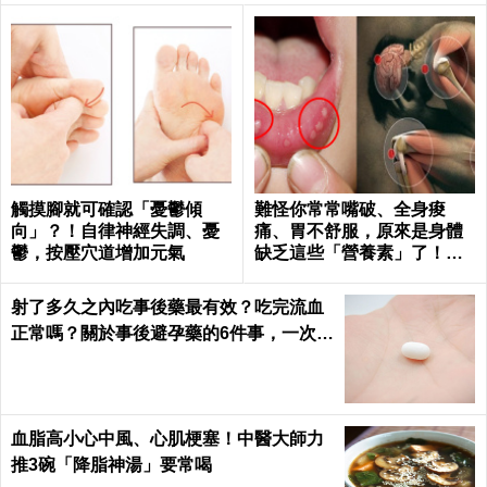
觸摸腳就可確認「憂鬱傾
難怪你常常嘴破、全身痠
向」？！自律神經失調、憂
痛、胃不舒服，原來是身體
鬱，按壓穴道增加元氣
缺乏這些「營養素」了！｜
每日健康 Health
射了多久之內吃事後藥最有效？吃完流血
正常嗎？關於事後避孕藥的6件事，一次報
你知｜每日健康 Health
血脂高小心中風、心肌梗塞！中醫大師力
推3碗「降脂神湯」要常喝