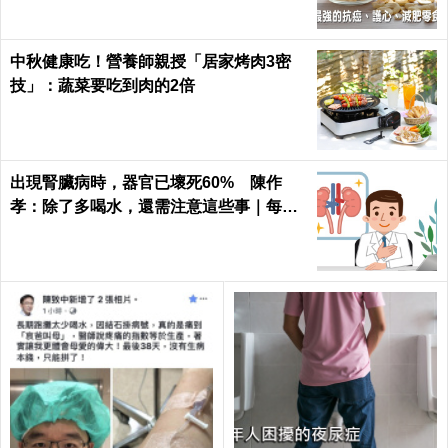
中秋健康吃！營養師親授「居家烤肉3密
技」：蔬菜要吃到肉的2倍
出現腎臟病時，器官已壞死60% 陳作
孝：除了多喝水，還需注意這些事｜每日
健康 Health