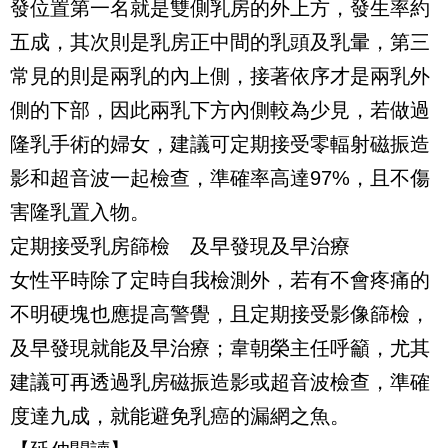
發位置第一名就是雙側乳房的外上方，發生率約
五成，其次則是乳房正中間的乳頭及乳暈，第三
常見的則是兩乳的內上側，接著依序才是兩乳外
側的下部，因此兩乳下方內側較為少見，若做過
隆乳手術的婦女，建議可定期接受零輻射磁振造
影和超音波一起檢查，準確率高達97%，且不傷
害隆乳置入物。
定期接受乳房篩檢 及早發現及早治療
女性平時除了定時自我檢測外，若有不會疼痛的
不明硬塊也應提高警覺，且定期接受影像篩檢，
及早發現就能及早治療；韋朝榮主任呼籲，尤其
建議可再透過乳房磁振造影或超音波檢查，準確
度達九成，就能避免乳癌的漏網之魚。