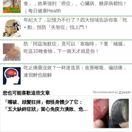
食」，效果強到「癌症」、心臟病、糖尿病都怕！
｜每日健康Health
年紀大了，記憶力不行了？四大領域告訴你靠「吃
+ 動」預防『失智症』找上門！
防「阿茲海默症」竟可以「靠咖啡」？要「補腦」
吃這10種食物，下一個天才就是你！
吃止痛藥沒效？一杯迷迭茶：改善喉嚨、偏頭痛，
連宿醉也能解
您也可能喜歡這些文章
Recommended by
「嘴破、頭髮狂掉」都怪身體少了它：
「五大缺鋅症狀」當心免疫力潰敗、危機
一觸即發！3食物救回來｜每日健康Healt
h