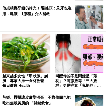
他戒檳榔牙齒仍掉光！ 醫搖頭：刷牙也沒
用，建議「1療程」介入補救
越來越多女性「甲狀腺」崩
叫醒你的不是鬧鐘是「落
潰 專家大推一食材改善｜
枕」？電腦族等「三大族
每日健康 Health
群」更需注意「鬼掐脖」！
｜每日健康Health
芭樂、櫻桃讓皮膚變漂亮 不靠修圖也能
吃出無敵美肌的 「關鍵飲食」