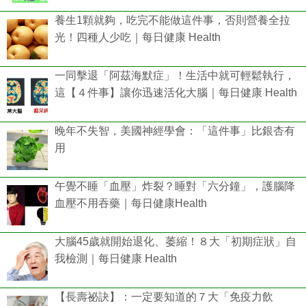
養生1顆就夠，吃完不能做這件事，否則營養全拉
光！四種人少吃｜每日健康 Health
一同擊退「阿茲海默症」！生活中就可輕鬆執行，
這【４件事】讓你迅速活化大腦｜每日健康 Health
晚年不失智，美國神經學會：「這件事」比銀杏有
用
午覺不睡「血壓」炸裂？睡對「六分鐘」，護腦降
血壓不用吞藥｜每日健康Health
大腦45歲就開始退化、萎縮！８大「初期症狀」自
我檢測｜每日健康 Health
【長壽祕訣】：一定要知道的７大「免疫力飲