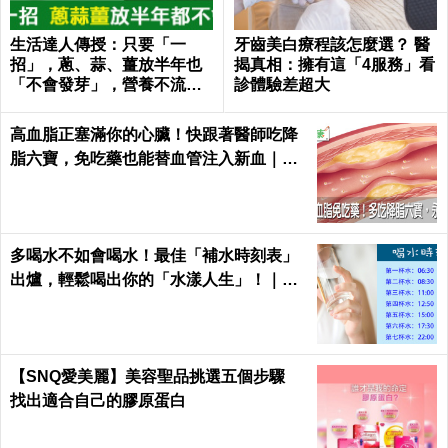
生活達人傳授：只要「一
牙齒美白療程該怎麼選？ 醫
招」，蔥、蒜、薑放半年也
揭真相：擁有這「4服務」看
「不會發芽」，營養不流
診體驗差超大
失！｜每日健康Health
高血脂正塞滿你的心臟！快跟著醫師吃降
脂六寶，免吃藥也能替血管注入新血｜每
日健康 Health
多喝水不如會喝水！最佳「補水時刻表」
出爐，輕鬆喝出你的「水漾人生」！｜每
日健康Health
【SNQ愛美麗】美容聖品挑選五個步驟
找出適合自己的膠原蛋白