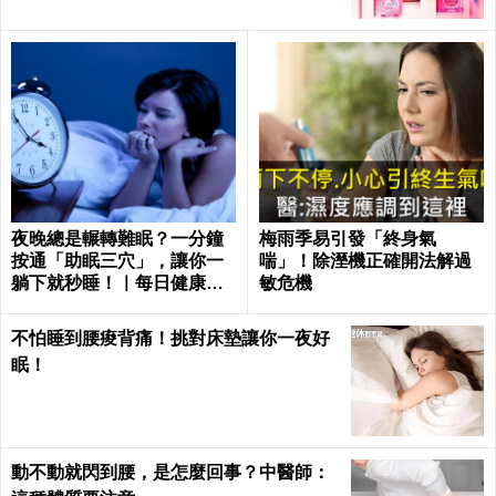
夜晚總是輾轉難眠？一分鐘
梅雨季易引發「終身氣
按通「助眠三穴」，讓你一
喘」！除溼機正確開法解過
躺下就秒睡！｜每日健康He
敏危機
alth
不怕睡到腰痠背痛！挑對床墊讓你一夜好
眠！
動不動就閃到腰，是怎麼回事？中醫師：