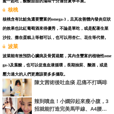
蜜一起吃，酸酸甜甜的滋味十分適合夏季早晨。
ü
核桃
核桃含有比鮭魚還要豐富的
omega-3
，且其改善體內發炎症狀
的效果也比紅葡萄酒來得優秀，不論是單吃，或是配著生菜
沙拉、撒在蛋糕上等都可以，也可以用杏仁、花生等代替。
ü
波菜
波菜能有效預防心臟病及骨質疏鬆，其內含豐富的植物性
ome
ga-3
及葉酸，也可以促進血液循環，長期抽菸、酗酒，或是
壓力過大的人們更應該要多多攝取。
陳文茜術後吐血痰 忍痛不打嗎啡
辣到噴血！小嫻卯起來瘦小腹，3
招就能打造完美馬甲線、A4腰｜