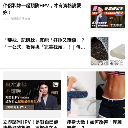
伴侶和妳一起預防HPV，才有資格說愛
妳！
PR．台灣癌症基金會
「藥枕、記憶枕」真能「好睡又護頸」？
「一公式」教你挑「完美枕頭」！｜每日
健康Health
立即諮詢HPV！是對自己健
瘦身大敵！如何改善「浮腫
康最好的投資，把握現在不
腸道」？