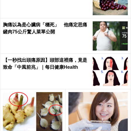
胸痛以為是心臟病「穩死」 他痛定思痛
鏟肉75公斤驚人菜單公開
【一秒找出頭痛原因】頭部這裡痛，竟是
致命「中風前兆」｜每日健康Health