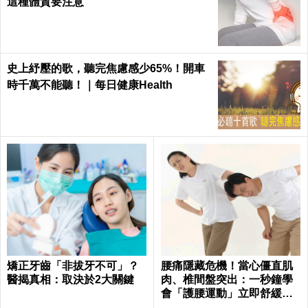
這種體質要注意
史上紓壓的歌，聽完焦慮感少65%！開車
時千萬不能聽！｜每日健康Health
矯正牙齒「非拔牙不可」？
腰痛隱藏危機！當心僵直肌
醫揭真相：取決於2大關鍵
肉、椎間盤突出：一秒鐘學
會「護腰運動」立即舒緩腰
部疼痛、恢復柔軟度