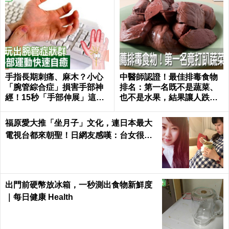
手指長期刺痛、麻木？小心
中醫師認證！最佳排毒食物
「腕管綜合症」損害手部神
排名：第一名既不是蔬菜、
經！15秒「手部伸展」這樣
也不是水果，結果讓人跌破
練，別讓身體空「腕」惜！
眼鏡｜每日健康 Health
福原愛大推「坐月子」文化，連日本最大
電視台都來朝聖！日網友感嘆：台女很幸
福，根本產婦天堂
出門前硬幣放冰箱，一秒測出食物新鮮度
｜每日健康 Health