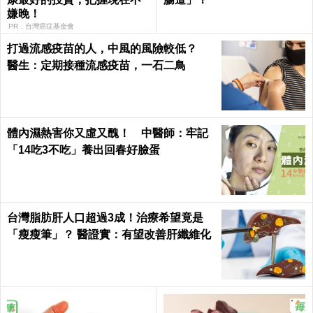
嫌晚！
PR．台灣癌症基金會
打過流感疫苗的人，中風的風險較低？
醫生：定期接種流感疫苗，一石二鳥
體內濕熱害你又虛又醜！ 中醫師：牢記
「14吃3不吃」養出回春好臉蛋
台灣脂肪肝人口超過3成！治療希望竟是
「瘦瘦筆」？ 醫證實：有望改善肝纖維化