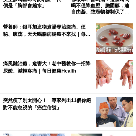
價是「胸部會縮水」
喝不僅降血壓、膽固醇，連
自由基、致癌物都制伏了｜
每日健康 Health
營養師：銀耳加這物煮湯專治腹痛、便
秘、腹瀉，天天喝腸病腸癌不來找｜每日
健康 Health
痛風難治癒，危害大！老中醫教你一招降
尿酸、減輕疼痛｜每日健康Health
突然瘦了別太開心！ 專家列出11個你絕
對不能忽視的「癌症信號」