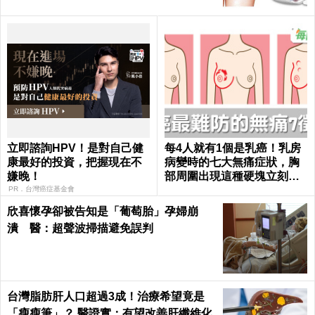
立即諮詢HPV！是對自己健
每4人就有1個是乳癌！乳房
康最好的投資，把握現在不
病變時的七大無痛症狀，胸
嫌晚！
部周圍出現這種硬塊立刻就
醫｜每日健康 Health
PR．台灣癌症基金會
欣喜懷孕卻被告知是「葡萄胎」孕婦崩
潰 醫：超聲波掃描避免誤判
台灣脂肪肝人口超過3成！治療希望竟是
「瘦瘦筆」？ 醫證實：有望改善肝纖維化