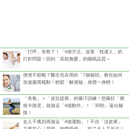
「打呼」有救了！「4個方法」改善「枕邊人」的
打鼾問題！回到「高枕無憂」的睡眠品質～
便便不順暢？醫生也在用的「7個秘招」教你如何
加速腸胃蠕動！輕鬆「解便秘」身體一身輕！
「有氧」＋「皮拉提斯」的爆汗訓練！想瘋狂「燃
燒卡路里」就做這「4個動作」！「30秒」逼出極
限！
女人千萬別再做這「4個運動」！不但「沒效果」
又要當心「背部、韌帶受傷」，賠了夫人又折兵！