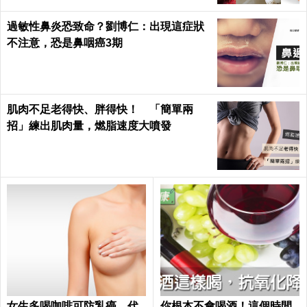
過敏性鼻炎恐致命？劉博仁：出現這症狀
不注意，恐是鼻咽癌3期
肌肉不足老得快、胖得快！ 「簡單兩
招」練出肌肉量，燃脂速度大噴發
女生多喝咖啡可防乳癌 代
你根本不會喝酒！這個時間