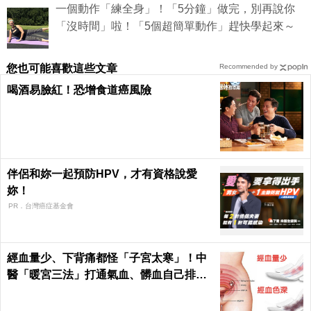
一個動作「練全身」！「5分鐘」做完，別再說你
「沒時間」啦！「5個超簡單動作」趕快學起來～
您也可能喜歡這些文章
Recommended by
喝酒易臉紅！恐增食道癌風險
伴侶和妳一起預防HPV，才有資格說愛
妳！
PR．台灣癌症基金會
經血量少、下背痛都怪「子宮太寒」！中
醫「暖宮三法」打通氣血、髒血自己排｜
每日健康Health