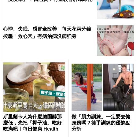
心悸、失眠、感冒全改善 每天花兩分鐘
按壓「救心穴」有病治病沒病強身
斯里蘭卡人為什麼膽固醇那
做「肌力訓練」一定要去健
麼低，先把「椰子油」吃好
身房嗎？徒手訓練的優缺點
吃滿吧｜每日健康 Health
分析