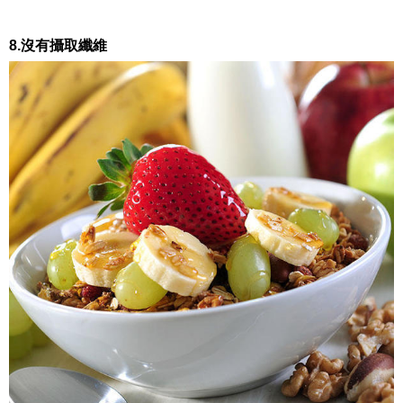
8.沒有攝取纖維