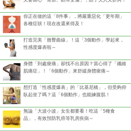
你正在做的這「8件事」，將嚴重惡化「更年期」
各種症狀！現在改還來得及！
打造完美「翹臀曲線」！這「3個動作」學起來，
性感度爆表啦～
身體「到處痠痛」卻找不出原因？當心得了「纖維
肌痛症」！「6個動作」來舒緩身體痠痛～
想打造「性感度爆表」的「比基尼橋」，但受夠仰
臥起坐了嗎？這「6個動作」也能練腹肌！
無論「大波小波」女生都要看！吃這「5種食
品」，有效預防乳癌等乳房疾病～