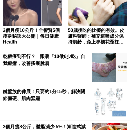
2個月瘦10公斤！全智賢5個
50歲後吃的比擦的有效。皮
瘦身秘訣大公開｜每日健康
膚科醫師：補充這種成分保
Health
持肌齡，免上專櫃花冤枉錢
｜每日健康Health
乾癬癢到不行？ 跟著「10做6少吃」自
我療癒，改善搔癢脫屑
鍵盤族的伸展！只要約1分15秒，解決關
節僵硬、肌肉緊繃
3個月瘦8公斤，體脂減少 5%！漸進式減