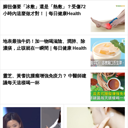
腳扭傷要「冰敷」還是「熱敷」？受傷72
小時內這麼做才對！｜每日健康Health
地表最強牛奶！加一物喝滋陰、潤肺、除
濃痰，止咳就在一瞬間｜每日健康 Health
靈芝、黃耆抗腫瘤增強免疫力？ 中醫師建
議每天這樣喝一杯