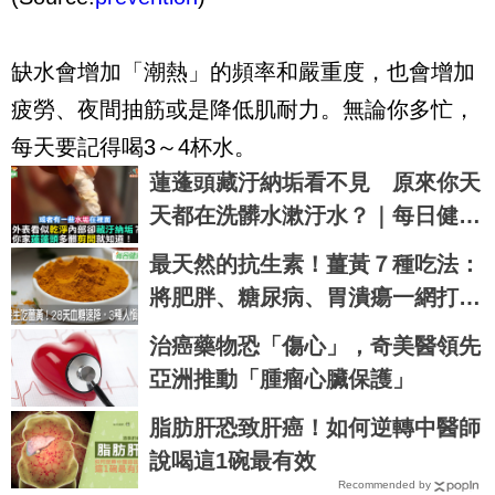
缺水會增加「潮熱」的頻率和嚴重度，也會增加
疲勞、夜間抽筋或是降低肌耐力。無論你多忙，
每天要記得喝3～4杯水。
蓮蓬頭藏汙納垢看不見 原來你天
天都在洗髒水漱汙水？｜每日健康
Health
最天然的抗生素！薑黃７種吃法：
將肥胖、糖尿病、胃潰瘍一網打
盡，但三種人千萬別吃｜每日健康
治癌藥物恐「傷心」，奇美醫領先
Health
亞洲推動「腫瘤心臟保護」
脂肪肝恐致肝癌！如何逆轉中醫師
說喝這1碗最有效
Recommended by