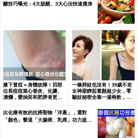
醣技巧曝光：4大提醒、3大心法快速瘦身
腋下冒痘＝身體故障！四部
一條脖紋也沒有！39歲不老
位長痘痘當心發炎、化膿、
女神梁靜茹素顏超少女，零
潰爛，愛抽菸和肥胖者更要
皺紋秘密全靠一湯兩飲，熬
小心｜每日健康 Health
夜疲憊一顆痘痘也不長｜每
日健康 Health
比化療有效的抗癌聖物「洋蔥」，選對
「顏色」擊退「大腸癌、乳癌」功力提升1
00%！