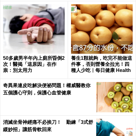
50多歲男半年內上廁所昏倒2
養生1顆就夠，吃完不能做這
次！醫揭「這原因」在作
件事，否則營養全拉光！四
祟：別太用力
種人少吃｜每日健康 Health
奇異果連皮吃解決便祕問題！權威醫教你
五個護心守則，保護心血管健康
消滅坐骨神經痛不必挨刀！ 勤練「3式舒
緩妙招」讓筋骨軟回來