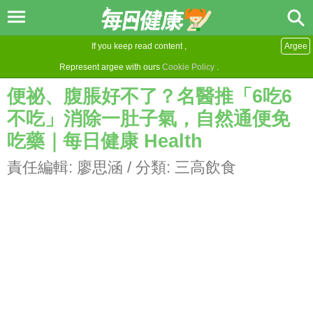
If you keep read content ,
Argee
Represent argee with ours
Cookie Policy
.
便祕、腹脹好不了？名醫推「6吃6
不吃」消除一肚子氣，自然通便免
吃藥｜每日健康 Health
責任編輯:
廖思涵
/ 分類:
三高飲食