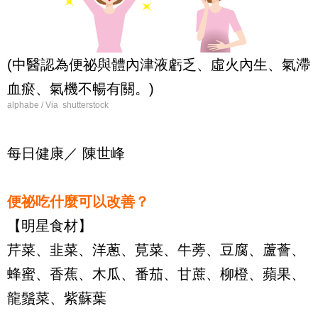
(中醫認為便祕與體內津液虧乏、虛火內生、氣滯
血瘀、氣機不暢有關。)
alphabe / Via shutterstock
每日健康／ 陳世峰
便祕吃什麼可以改善？
【明星食材】
芹菜、韭菜、洋蔥、莧菜、牛蒡、豆腐、蘆薈、
蜂蜜、香蕉、木瓜、番茄、甘蔗、柳橙、蘋果、
龍鬚菜、紫蘇葉