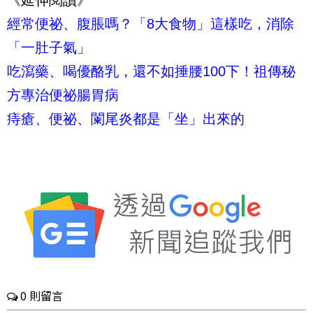
經常便祕、腹脹嗎？「8大食物」這樣吃，消除
「一肚子氣」
吃瀉藥、喝優酪乳，還不如捶腰100下！祖傳秘
方專治便祕腸胃病
痔瘡、便祕、闌尾炎都是「坐」出來的