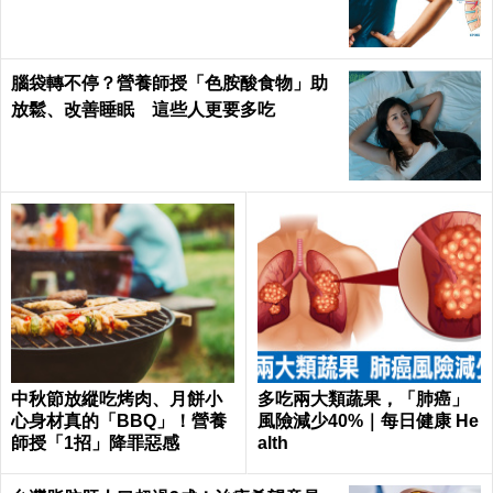
腦袋轉不停？營養師授「色胺酸食物」助
放鬆、改善睡眠 這些人更要多吃
中秋節放縱吃烤肉、月餅小
多吃兩大類蔬果，「肺癌」
心身材真的「BBQ」！營養
風險減少40%｜每日健康 He
師授「1招」降罪惡感
alth