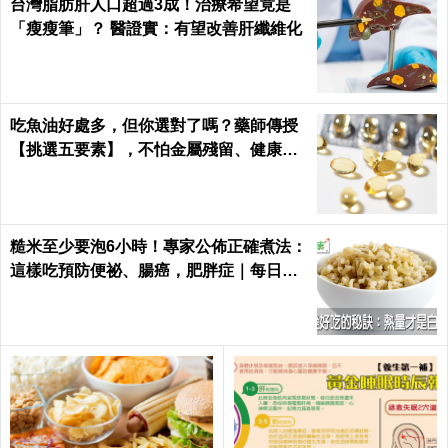
台灣脂肪肝人口超過3成！治療希望竟是
「瘦瘦筆」？ 醫證實：有望改善肝纖維化
吃魚油好處多，但你選對了嗎？藥師傳授
【挑選五要素】，不怕金屬殘留、健康無
疑慮！｜每日健康Health
糙米至少要泡6小時！專家公佈正確煮法：
這樣吃預防便祕、腸癌，肥胖症｜每日健
康 Health