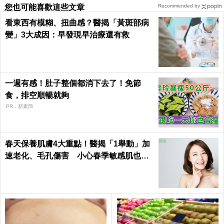
您也可能喜歡這些文章
Recommended by
看東西有模糊、扭曲感？醫揭「黃斑部病
變」3大成因：早發現早治療還有救
一週有感！肚子整個都消下去了！免節
食，排空順暢就夠
PR．新素簡
春天保養肌膚4大重點！醫揭「1舉動」加
速老化、毛孔傷害 小心春季敏感肌也易
失衡