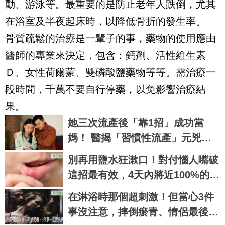
動、游泳等。最重要的是防止老年人跌倒，尤其
在浴室及半夜起床時，以降低骨折的發生率。
骨質疏鬆的治療是一輩子的事，藥物的使用應由
醫師的專業來決定，包含：鈣劑、活性維生素
Ｄ、女性荷爾蒙、雙磷酸鹽藥物等等。需治療一
段時間，千萬不要自行停藥，以免影響治療結
果。
她三次流產後「靠1招」成功當
媽！ 醫揭「習慣性流產」元兇：
問題未必出在子宮
別再用鹽水狂漱口！對付惱人嘴破
這招最有效，4天內將近100%的人
都痊癒了｜每日健康 Health
在淋浴時那個超刺激！但當心3件
事沒注意，摔倒瘀青、情侶最後只