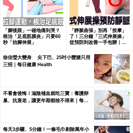
台灣脂肪肝人口超過3成！治
全力預防新生兒染流感！ 月
療希望竟是 「瘦瘦筆」？ 醫
子中心竟普發隔離衣，出入
證實：有望改善肝纖維化
檢查「比新冠時期更嚴格」
中風者福音！研究人員開發腦機接口 成
功讓腦幹中風嚴重癱瘓女恢復聲音
全台200萬人「腎臟過勞」！ 醫揭糖友護
腎法則：「1件事」務必要先解決