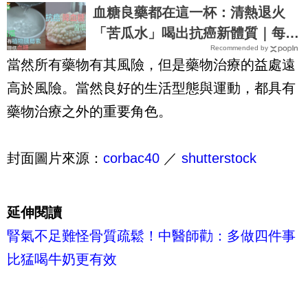
吵不炒都要怪自己｜每日健康 Hea
血糖良藥都在這一杯：清熱退火
lth
「苦瓜水」喝出抗癌新體質｜每日
Recommended by
健康 Health
當然所有藥物有其風險，但是藥物治療的益處遠
高於風險。當然良好的生活型態與運動，都具有
藥物治療之外的重要角色。
封面圖片來源：
corbac40
／
shutterstock
延伸閱讀
腎氣不足難怪骨質疏鬆！中醫師勸：多做四件事
比猛喝牛奶更有效