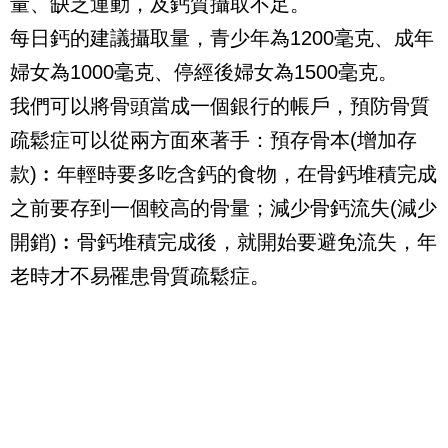
量、缺乏運動，及鈣質攝取不足。
每日鈣的建議攝取量，青少年為1200毫克、成年
婦女為1000毫克、停經後婦女為1500毫克。
我們可以將骨頭當成一個銀行的帳戶，預防骨質
疏鬆症可以從兩方面來著手：預存骨本(增加存
款)︰年輕時要多吃含鈣的食物，在骨鈣堆積完成
之前要存到一個較高的骨量；減少骨鈣流失(減少
開銷)︰骨鈣堆積完成後，就開始要避免流失，年
老時才不易罹患骨質疏鬆症。