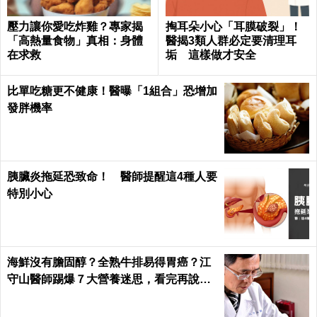
「多囊性卵巢症候群」嚴重恐導致不孕、易流產！
「五種族群」應提高警戒｜每日健康
肝膿瘍死亡率甚高！早期發病三大關鍵症狀要警
惕：連發燒也不能輕忽
您也可能喜歡這些文章
Recommended by
狂甩14kg！劉嘉玲靠一蔬一果享瘦套餐越
吃越瘦，速排毒、潤腸小腹婆OUT｜每日
健康 Health
39歲大秀馬甲線！劉濤「每天10分鐘」運
動，忙拍戲照樣身形緊實