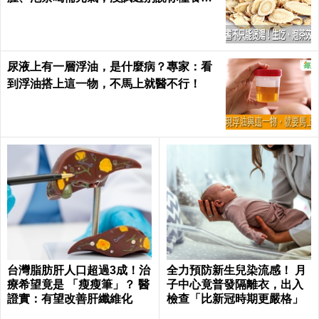
胰臟炎拖延恐致命！ 醫師提醒這4種人要
特別小心
海鮮沒有膽固醇？全熟牛排易得胃癌？江
守山醫師踢爆７大營養迷思，看完再說你
懂健康｜每日健康 Health