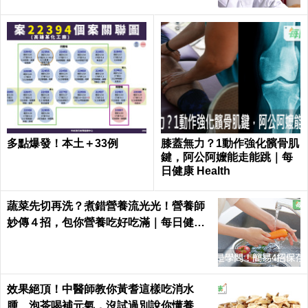
恐怖！婦人睫毛膏沒卸乾淨 眼皮下竟感
染「蟲蟲危機」｜每日健康 Health
壓力讓你愛吃炸雞？專家揭
掏耳朵小心「耳膜破裂」！
「高熱量食物」真相：身體
醫揭3類人群必定要清理耳
在求救
垢 這樣做才安全
比單吃糖更不健康！醫曝「1組合」恐增加
發胖機率