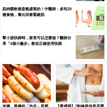
徐佳瑩大變身 尖下巴、25吋小蠻腰只用
三招｜每日健康 Health
不看會後悔！滋陰補血就吃三寶：養護卵
巢、抗衰老，讓更年期都捨不得來｜每日
健康 Health
每天3步驟、5分鐘！一條毛巾剷除萬年小
腹和腰內肉，再不練準備胖一輩子｜每日
健康 Health