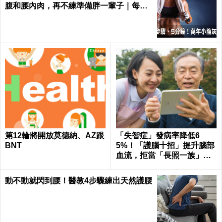
真的錯了，別再用枸杞泡水喝！教你最強
吃法，真正減肥、抗老、滋補肝腎｜每日
健康Health
「腳後跟」一碰地痛到哭？
「靜脈曲張」別再「按摩」
根治「足底筋膜炎」只要60
了！三分鐘「三式伸展操」
秒「抬腳伸展」
從預防到改善一手包辦｜每
日健康 Health