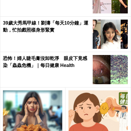
了解三項治療方針
胰臟癌復發率高 養好身體面對化療HEN重要
運動過猛出現關節變形、腫脹？發生「骨折」的急
救五道程序一定要學
化療免驚啦！60歲婦人罹患乳癌，化療期間多補一
物，完全康復又零副作用｜每日健康 Health
腎絲球局部硬化就終身洗腎？江守山：第五期好好
控制仍可逆轉
運動完不能馬上喝水？藥師分析誘發「低血鈉」和
「水中毒」的兩大原因