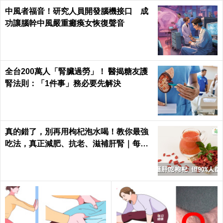
多點爆發！本土＋33例
膝蓋無力？1動作強化髕骨肌
鍵，阿公阿嬤能走能跳｜每
日健康 Health
蔬菜先切再洗？煮錯營養流光光！營養師
妙傳４招，包你營養吃好吃滿｜每日健康
Health
效果絕頂！中醫師教你黃耆這樣吃消水
腫、泡茶喝補元氣，沒試過別說你懂養生
｜每日健康 Health
尿液上有一層浮油，是什麼病？專家：看
到浮油搭上這一物，不馬上就醫不行！