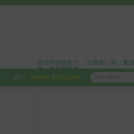
雪花牛的秘密？ 「注脂肉」與「重
肉」揭食安疑慮
熱門：
生物製劑
異位性皮膚炎