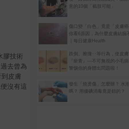
意的10個「截肢可能」
傷口變「白色」竟是「皮膚癌
你看6原因，為什麼皮膚結痂
｜每日健康Health
跌倒、擦撞‥等行為，使皮膚
水膠技術
『瘀青』—不可無視的小毛病
，過去曾為
警惕你的身體出問題啦！
看到皮膚
發生「燒燙傷」怎麼辦？ 水
式便沒有這
嗎？ 用優碘消毒竟是錯的？