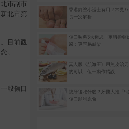
新北市副市
香港腳塗小護士有用？常見９
為新北市第
長一次解析
傷口照料3大迷思！定時換藥
入。目前觀
醫：更容易感染
觀念。
真人版《航海王》用魚皮治刀
的可以 但一動作錯誤
。一般傷口
拔牙後吃什麼？牙醫大推「5
傷口順利癒合