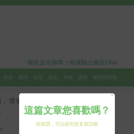
猴痘是性病嗎？精液驗出猴痘DNA
美容
兩性
生活
迷思
專欄
媒體
糖尿病照護
X
護」常犯三大錯，保持乾燥、結痂
h
學