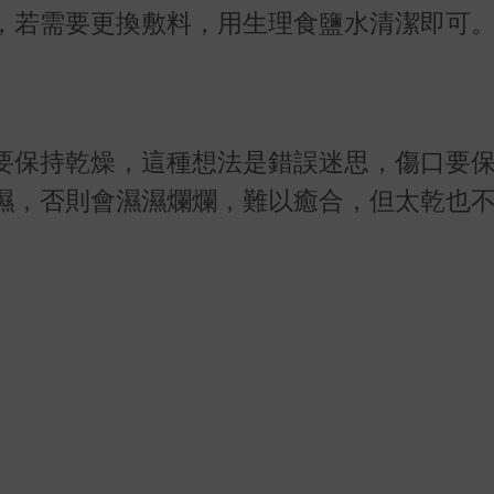
，若需要更換敷料，用生理食鹽水清潔即可
要保持乾燥，這種想法是錯誤迷思，傷口要
濕，否則會濕濕爛爛，難以癒合，但太乾也
。