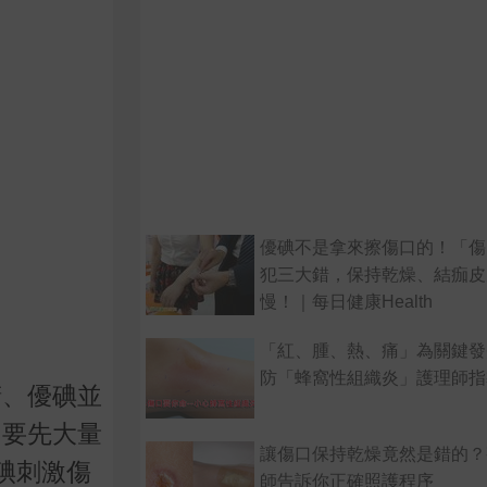
優碘不是拿來擦傷口的！「傷
犯三大錯，保持乾燥、結痂皮
慢！｜每日健康Health
「紅、腫、熱、痛」為關鍵發
防「蜂窩性組織炎」護理師指
精、優碘並
，要先大量
讓傷口保持乾燥竟然是錯的？
碘刺激傷
師告訴你正確照護程序