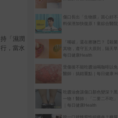
。
傷口長出「生物膜」當心好不
料保溼加快復原！童綜合醫院
保持「濕潤
「嘴破」還在擦鹽巴？【殺菌
不行，當水
其物，遵守五大原則，隔天早
每日健康Health
受傷後不能吃醬油喝咖啡以免
醫師：搞錯重點｜每日健康 Hea
吃醬油會讓傷口顏色變深？黑
一物！醫師：「二要二不吃」
｜每日健康Health
咬一口就蜂窩性組織炎？糖尿