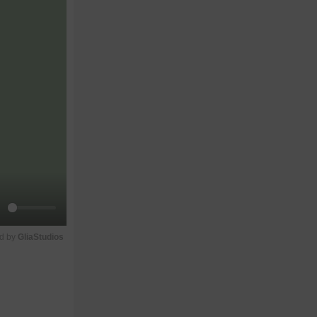
M
d by 
GliaStudios