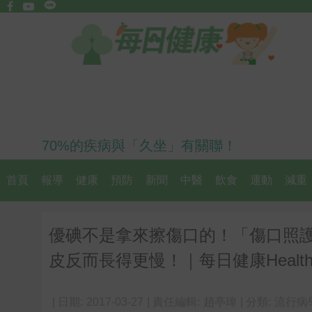
70%的疾病與「久坐」有關聯！
首頁
報導
健康
預防
新聞
中醫
飲食
運動
減重
優碘不是拿來擦傷口的！「傷口照
皮反而長得更慢！｜每日健康Healt
| 日期:
2017-03-27
| 責任編輯:
趙亭瑋
| 分類:
流行病