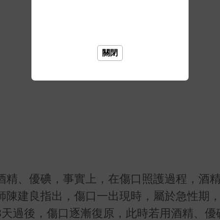
關閉
酒精、優碘，事實上，在傷口照護過程，酒
師陳建良指出，傷口一出現時，屬於急性期
3天過後，傷口逐漸復原，此時若用酒精、優