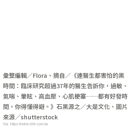
彙整編輯／Flora、摘自／《連醫生都害怕的黑
時間：臨床研究超過37年的醫生告訴你，過敏、
氣喘、暈眩、高血壓、心肌梗塞……都有好發時
間，你得懂得避。》石黑源之／大是文化、圖片
來源／shutterstock
Via https://retire.hhh.com.tw