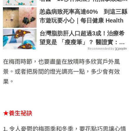
關節，找回年輕腳骨不求人｜每日
恙蟲病致死率高達60% 到這三縣
健康 Health
市遊玩要小心｜每日健康 Health
台灣脂肪肝人口超過3成！治療希
望竟是 「瘦瘦筆」？ 醫證實：有
Recommended by
望改善肝纖維化
在梅雨時節，也要盡量在放晴時多欣賞戶外風
景。或者把房間的燈光調亮一點，多少會有效
果。
★養生祕訣
1. 令人憂鬱的梅雨季和冬季，要花點巧思讓心情