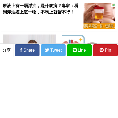
尿液上有一層浮油，是什麼病？專家：看
到浮油搭上這一物，不馬上就醫不行！
分享
Share
Tweet
Line
Pin
每天喝「柳橙汁」可防癡
出現腎臟病時，器官已壞死6
呆？醫澄清：除非做到「6件
0% 陳作孝：除了多喝水，
事」 否則效果有限
還需注意這些事｜每日健康
Health