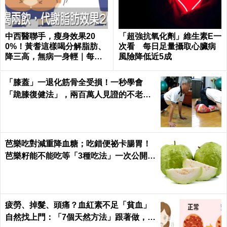
中西醫聯手，瘦身效果20
「超強抗氧化劑」維生素E一
0%！黃耆這樣喝分解脂肪、
次看 每日足量攝取心臟病
降三高，無病一身輕｜每日
風險降低近5成
健康 Health
「膝蓋」一退化筋骨全受損！一秒學會
「跪膝復健法」，兩百萬人見證的不老伸
展術｜每日健康 Health
芭樂吃對減重降血糖；吃錯便祕卡腸胃！
芭樂籽能不能吃等「3種吃法」一次公開｜
每日健康 Health
疲勞、掉髮、頭痛？血紅素不足「貧血」
自然找上門：「7個天然方法」跟著做，杜