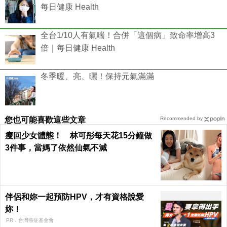
每日健康 Health
全台1/10人有氣喘！合併「這個病」致命率增高3
倍｜每日健康 Health
冬季暖、亮、曬！保持元氣滿滿
您也可能喜歡這些文章
Recommended by
瘦回少女體態！ 林可彤每天花15分鐘做
3件事，當媽了依然仙氣不減
伴侶和妳一起預防HPV，才有資格說愛
妳！
PR．台灣癌症基金會