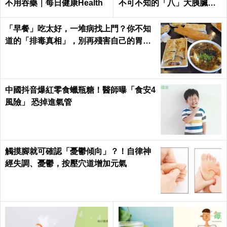
不用吞藥｜每日健康Health
不可不知的「八」大胰臟癌
警訊！
「早餐」吃太好，一堆病找上門？你不知
道的「排毒真相」，別再殘害自己的胃
了！
中國抖音爆紅零食蠟瓶糖！醫師曝「食安4
風險」 恐掉進氣管
觸摸腳就可確認「憂鬱傾向」？！自律神
經失調、憂鬱，按壓穴道增加元氣