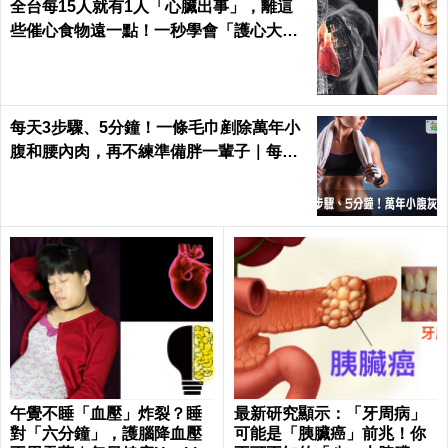
全台每15人就有1人「心臟出事」，離這
些催心食物遠一點！一秒學會「護心大
法」｜每日健康 Health
每天3步驟、5分鐘！一條毛巾剷除萬年小
腹和腰內肉，再不練準備胖一輩子｜每日
健康 Health
午覺不睡「血壓」炸裂？睡
最新研究顯示：「牙周病」
對「六分鐘」，護腦降血壓
可能是「胰臟癌」前兆！你