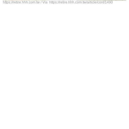
https://retire.hhh.com.tw / Via https://retire.hhh.com.tw/article/cont/1490