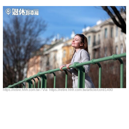
https://retire.hhh.com.tw / Via https://retire.hhh.com.tw/article/cont/1490