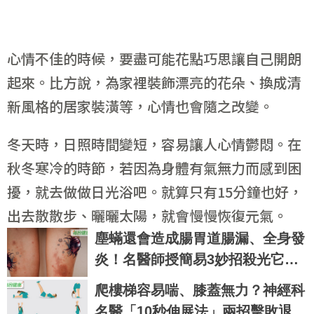
心情不佳的時候，要盡可能花點巧思讓自己開朗
起來。比方說，為家裡裝飾漂亮的花朵、換成清
新風格的居家裝潢等，心情也會隨之改變。
冬天時，日照時間變短，容易讓人心情鬱悶。在
秋冬寒冷的時節，若因為身體有氣無力而感到困
擾，就去做做日光浴吧。就算只有15分鐘也好，
出去散散步、曬曬太陽，就會慢慢恢復元氣。
塵蟎還會造成腸胃道腸漏、全身發
炎！名醫師授簡易3妙招殺光它們
｜每日健康 Health
爬樓梯容易喘、膝蓋無力？神經科
名醫「10秒伸展法」兩招擊敗退化