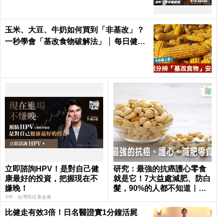
玉米、大豆、牛奶如何買到「非基改」？
一秒學會「基改食物破解法」 │ 每日健康
Health
立即諮詢HPV！是對自己健
研究：最強的抗癌護心零食
康最好的投資，把握現在不
就是它！7大益處減肥、防白
嫌晚！
髮，90%的人都不知道｜每
日健康 Health
PR．台灣癌症基金會
比健走有效3倍！日名醫證實1分鐘活屍