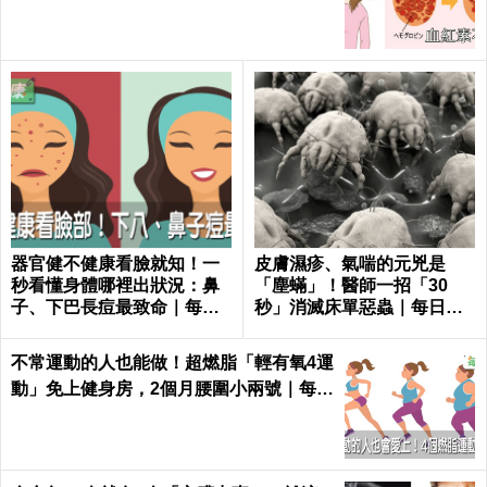
絕貧血只要一種水果！
器官健不健康看臉就知！一
皮膚濕疹、氣喘的元兇是
秒看懂身體哪裡出狀況：鼻
「塵蟎」！醫師一招「30
子、下巴長痘最致命｜每日
秒」消滅床單惡蟲｜每日健
健康 Health
康 Health
不常運動的人也能做！超燃脂「輕有氧4運
動」免上健身房，2個月腰圍小兩號｜每日
健康 Health