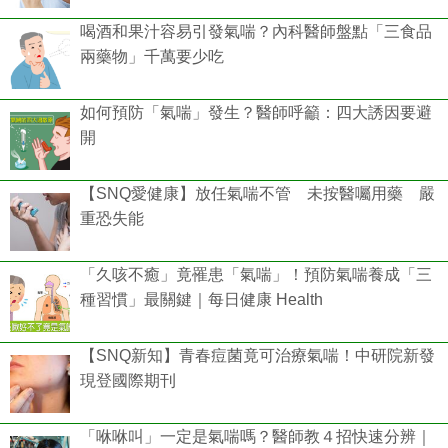
喝酒和果汁容易引發氣喘？內科醫師盤點「三食品
兩藥物」千萬要少吃
如何預防「氣喘」發生？醫師呼籲：四大誘因要避
開
【SNQ愛健康】放任氣喘不管 未按醫囑用藥 嚴
重恐失能
「久咳不癒」竟罹患「氣喘」！預防氣喘養成「三
種習慣」最關鍵｜每日健康 Health
【SNQ新知】青春痘菌竟可治療氣喘！中研院新發
現登國際期刊
「咻咻叫」一定是氣喘嗎？醫師教４招快速分辨｜