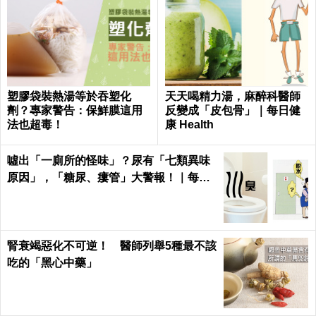
塑膠袋裝熱湯等於吞塑化
天天喝精力湯，麻醉科醫師
劑？專家警告：保鮮膜這用
反變成「皮包骨」｜每日健
法也超毒！
康 Health
噓出「一廁所的怪味」？尿有「七類異味
原因」，「糖尿、瘻管」大警報！｜每日
健康Health
腎衰竭惡化不可逆！ 醫師列舉5種最不該
吃的「黑心中藥」