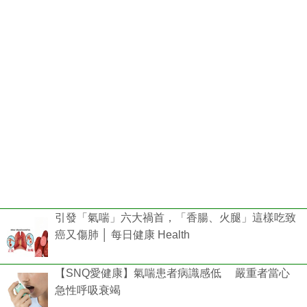
引發「氣喘」六大禍首，「香腸、火腿」這樣吃致
癌又傷肺 │ 每日健康 Health
【SNQ愛健康】氣喘患者病識感低 嚴重者當心
急性呼吸衰竭