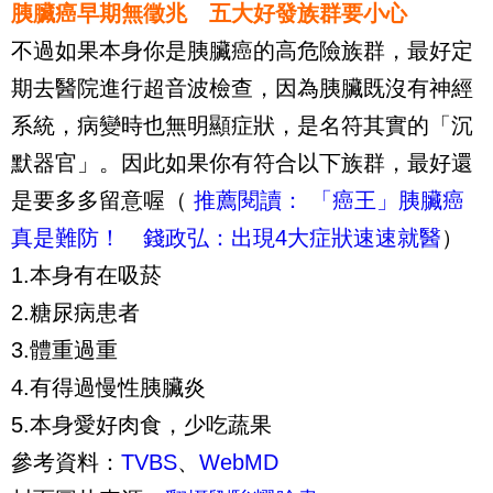
胰臟癌早期無徵兆 五大好發族群要小心
不過如果本身你是胰臟癌的高危險族群，最好定
期去醫院進行超音波檢查，因為胰臟既沒有神經
系統，病變時也無明顯症狀，是名符其實的「沉
默器官」。因此如果你有符合以下族群，最好還
是要多多留意喔（
推薦閱讀： 「癌王」胰臟癌
真是難防！ 錢政弘：出現4大症狀速速就醫
）
1.本身有在吸菸
2.糖尿病患者
3.體重過重
4.有得過慢性胰臟炎
5.本身愛好肉食，少吃蔬果
參考資料：
TVBS
、
WebMD