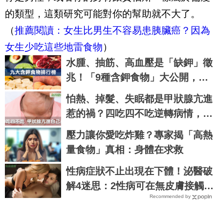
的類型，這類研究可能對你的幫助就不大了。
（
推薦閱讀：女生比男生不容易患胰臟癌？因為
女生少吃這些地雷食物
）
水腫、抽筋、高血壓是「缺鉀」徵
兆！「9種含鉀食物」大公開，這
些比香蕉更補鉀｜每日健康 Healt
怕熱、掉髮、失眠都是甲狀腺亢進
h
惹的禍？四吃四不吃逆轉病情，擺
脫大脖子！｜每日健康 Health
壓力讓你愛吃炸雞？專家揭「高熱
量食物」真相：身體在求救
性病症狀不止出現在下體！泌醫破
解4迷思：2性病可在無皮膚接觸下
Recommended by
傳播