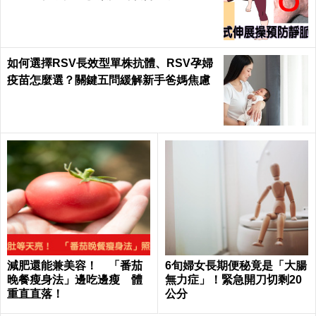
每日健康 Health
如何選擇RSV長效型單株抗體、RSV孕婦
疫苗怎麼選？關鍵五問緩解新手爸媽焦慮
減肥還能兼美容！ 「番茄
6旬婦女長期便秘竟是「大腸
晚餐瘦身法」邊吃邊瘦 體
無力症」！緊急開刀切剩20
重直直落！
公分