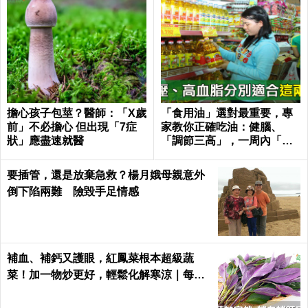
擔心孩子包莖？醫師：「X歲
「食用油」選對最重要，專
前」不必擔心 但出現「7症
家教你正確吃油：健腦、
狀」應盡速就醫
「調節三高」，一周內「膽
固醇」下降13%！｜每日健
康 Health
要插管，還是放棄急救？楊月娥母親意外
倒下陷兩難 險毀手足情感
補血、補鈣又護眼，紅鳳菜根本超級蔬
菜！加一物炒更好，輕鬆化解寒涼｜每日
健康 Health