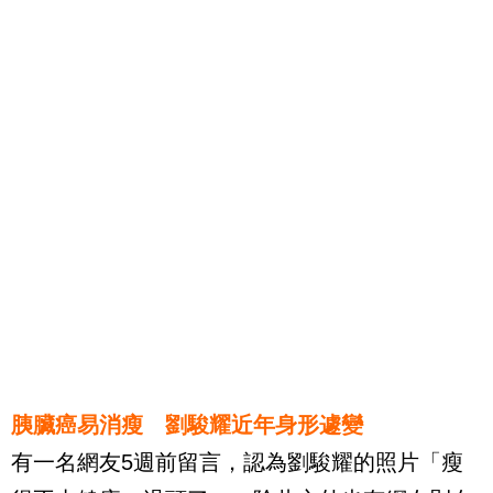
胰臟癌易消瘦 劉駿耀近年身形遽變
有一名網友5週前留言，認為劉駿耀的照片「瘦