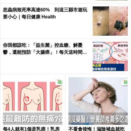
恙蟲病致死率高達60% 到這三縣市遊玩
要小心｜每日健康 Health
你我都該吃：「益生菌」控血糖、解憂
鬱，還能預防「大腸癌」！每天這時間吃
最有效｜每日健康Health
每4人就有1個是乳癌！乳房
不看會後悔！滋陰補血就吃