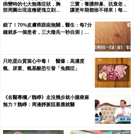
病變時的七大無痛症狀，胸
三寶：養護卵巢、抗衰老，
部周圍出現這種硬塊立刻就
讓更年期都捨不得來｜每日
醫｜每日健康 Health
健康 Health
錯了！70%皮膚癌跟痣無關，醫生：每7分
鐘就多一個患者，三大徵兆一秒自測｜每
日健康 Health
只吃蛋白質當心中毒！ 醫爆：高濃度
氨、尿素、氨基酸恐引發「兔餓症」
《名醫專欄／魏崢》走沒幾步就小腿痠麻
無力？魏崢：周邊靜脈阻塞應就醫