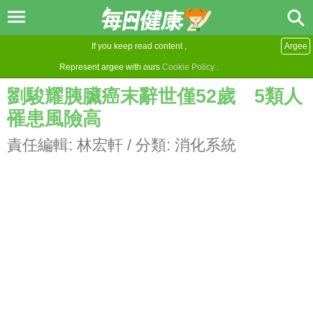
If you keep read content ,
Argee
Represent argee with ours
Cookie Policy
.
劉駿耀胰臟癌末辭世僅52歲 5類人
罹患風險高
責任編輯:
林宏軒
/ 分類:
消化系統