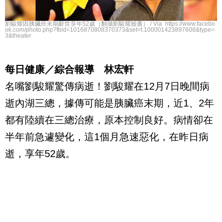
劉駿耀因胰臟癌末期辭世享年52歲（翻攝劉駿耀臉書） / Via https://www.facebo
ok.com/photo.php?fbid=1016870808370373&set=t.100001423897608&type=
3&theater
每日健康／綜合報導 林宏軒
名嘴劉駿耀驚傳病逝！劉駿耀在12月7日晚間病
逝內湖三總，據傳可能是胰臟癌末期，近1、2年
都有陸續在三總治療，原本控制良好。病情卻在
半年前急遽變化，這1個月急速惡化，在昨日病
逝，享年52歲。