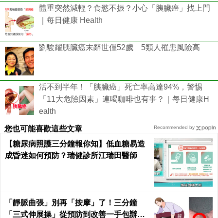
體重突然減輕？食慾不振？小心「胰臟癌」找上門
｜每日健康 Health
劉駿耀胰臟癌末辭世僅52歲 5類人罹患風險高
活不到半年！「胰臟癌」死亡率高達94%，警惕
「11大危險因素」連喝咖啡也有事？｜每日健康H
ealth
您也可能喜歡這些文章
Recommended by
【糖尿病照護三分鐘報你知】低血糖易造
成昏迷如何預防？瑞健診所江瑞田醫師
「靜脈曲張」別再「按摩」了！三分鐘
「三式伸展操」從預防到改善一手包辦｜