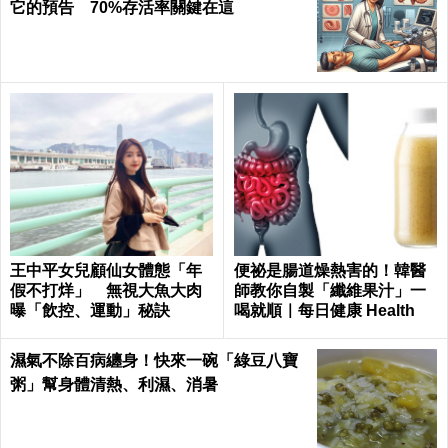
它的預告 70%存活率關鍵在這
王中平女兒顧仙女體態「年
便祕是腸道燥熱害的！韓醫
假不打烊」 無視大魚大肉
師教你自製「纖維果汁」一
曝「飲控、運動」秘訣
喝就順｜每日健康 Health
濕氣不除百病纏身！快來一碗「綠豆八寶
粥」幫身體清熱、利濕、消暑