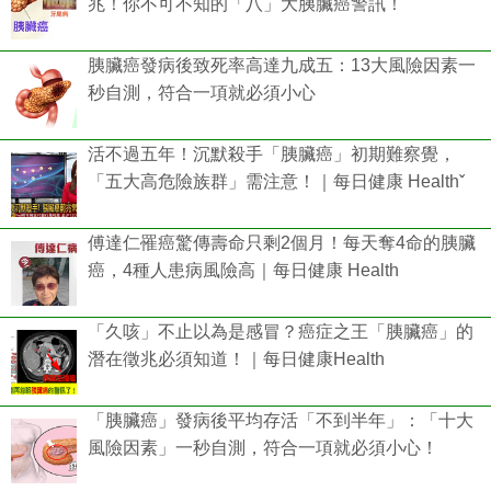
兆！你不可不知的「八」大胰臟癌警訊！
胰臟癌發病後致死率高達九成五：13大風險因素一
秒自測，符合一項就必須小心
活不過五年！沉默殺手「胰臟癌」初期難察覺，
「五大高危險族群」需注意！｜每日健康 Healthˇ
傅達仁罹癌驚傳壽命只剩2個月！每天奪4命的胰臟
癌，4種人患病風險高｜每日健康 Health
「久咳」不止以為是感冒？癌症之王「胰臟癌」的
潛在徵兆必須知道！｜每日健康Health
「胰臟癌」發病後平均存活「不到半年」：「十大
風險因素」一秒自測，符合一項就必須小心！