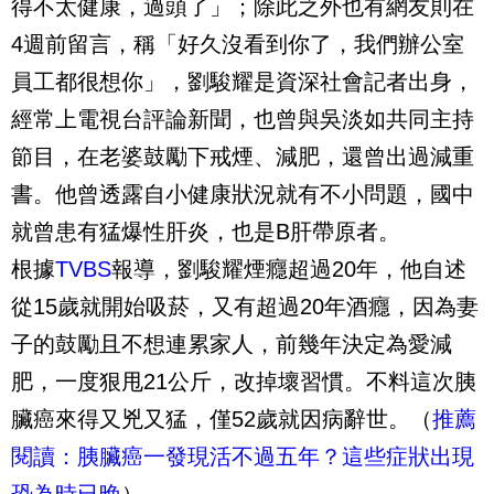
得不太健康，過頭了」；除此之外也有網友則在
4週前留言，稱「好久沒看到你了，我們辦公室
員工都很想你」，劉駿耀是資深社會記者出身，
經常上電視台評論新聞，也曾與吳淡如共同主持
節目，在老婆鼓勵下戒煙、減肥，還曾出過減重
書。他曾透露自小健康狀況就有不小問題，國中
就曾患有猛爆性肝炎，也是B肝帶原者。
根據
TVBS
報導，劉駿耀煙癮超過20年，他自述
從15歲就開始吸菸，又有超過20年酒癮，因為妻
子的鼓勵且不想連累家人，前幾年決定為愛減
肥，一度狠甩21公斤，改掉壞習慣。不料這次胰
臟癌來得又兇又猛，僅52歲就因病辭世。（
推薦
閱讀：胰臟癌一發現活不過五年？這些症狀出現
恐為時已晚
）