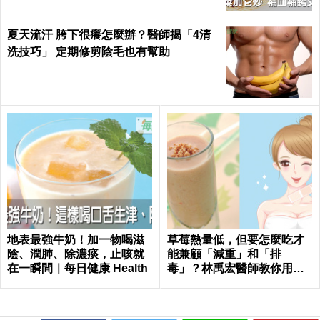
夏天流汗 胯下很癢怎麼辦？醫師揭「4清
洗技巧」 定期修剪陰毛也有幫助
地表最強牛奶！加一物喝滋
草莓熱量低，但要怎麼吃才
陰、潤肺、除濃痰，止咳就
能兼顧「減重」和「排
在一瞬間｜每日健康 Health
毒」？林禹宏醫師教你用喝
的｜每日健康 Health