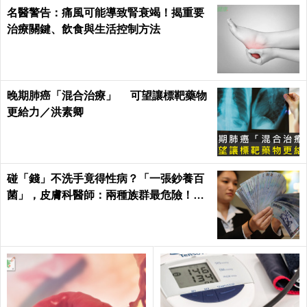
名醫警告：痛風可能導致腎衰竭！揭重要
治療關鍵、飲食與生活控制方法
晚期肺癌「混合治療」 可望讓標靶藥物
更給力／洪素卿
碰「錢」不洗手竟得性病？「一張鈔養百
菌」，皮膚科醫師：兩種族群最危險！｜
每日健康Health