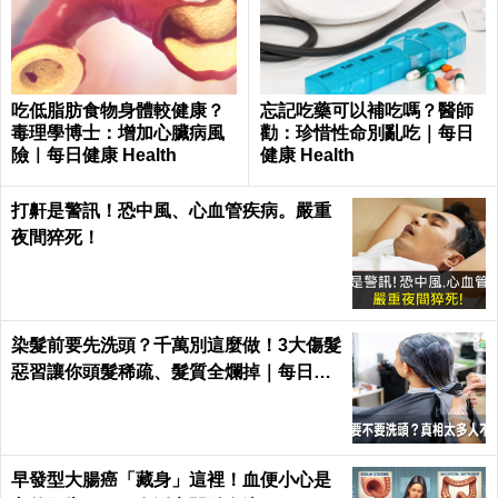
吃低脂肪食物身體較健康？
忘記吃藥可以補吃嗎？醫師
毒理學博士：增加心臟病風
勸：珍惜性命別亂吃｜每日
險｜每日健康 Health
健康 Health
打鼾是警訊！恐中風、心血管疾病。嚴重
夜間猝死！
染髮前要先洗頭？千萬別這麼做！3大傷髮
惡習讓你頭髮稀疏、髮質全爛掉｜每日健
康 Health
早發型大腸癌「藏身」這裡！血便小心是