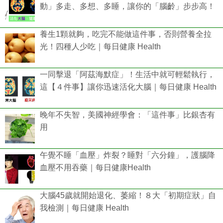
動」多走、多想、多睡，讓你的「腦齡」步步高！
養生1顆就夠，吃完不能做這件事，否則營養全拉
光！四種人少吃｜每日健康 Health
一同擊退「阿茲海默症」！生活中就可輕鬆執行，
這【４件事】讓你迅速活化大腦｜每日健康 Health
晚年不失智，美國神經學會：「這件事」比銀杏有
用
午覺不睡「血壓」炸裂？睡對「六分鐘」，護腦降
血壓不用吞藥｜每日健康Health
大腦45歲就開始退化、萎縮！８大「初期症狀」自
我檢測｜每日健康 Health