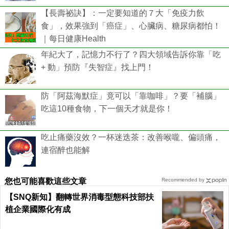
【長壽祕訣】：一定要知道的７大「免疫力飲
食」，效果強到「癌症」、心臟病、糖尿病都怕！
｜每日健康Health
年紀大了，記憶力不行了？四大領域告訴你靠「吃
+ 動」預防『失智症』找上門！
防「阿茲海默症」竟可以「靠咖啡」？要「補腦」
吃這10種食物，下一個天才就是你！
吃止痛藥沒效？一杯迷迭茶：改善喉嚨、偏頭痛，
連宿醉也能解
您也可能喜歡這些文章
Recommended by
【SNQ新知】翻轉世界消毒型態科技部扶
植企業國際化有成