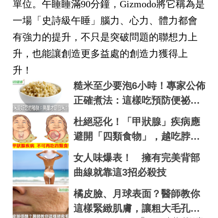
單位。午睡睡滿
90
分鐘，
Gizmodo
將它稱為是
一場「史詩級午睡」腦力、心力、體力都會
有強力的提升，不只是突破問題的聯想力上
升，也能讓創造更多益處的創造力獲得上
升！
糙米至少要泡6小時！專家公佈
正確煮法：這樣吃預防便祕、
腸癌，肥胖症｜每日健康 Heal
杜絕惡化！「甲狀腺」疾病應
th
避開「四類食物」，越吃脖子
越腫｜每日健康 Health
女人味爆表！ 擁有完美背部
曲線就靠這3招必殺技
橘皮臉、月球表面？醫師教你
這樣緊緻肌膚，讓粗大毛孔通