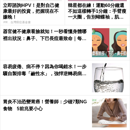
立即諮詢HPV！是對自己健
韓星都在練！運動60分鐘還
康最好的投資，把握現在不
不如這樣轉手1分鐘：手臂瘦
嫌晚！
一大圈，告別蝴蝶袖，肌肉
超緊實｜每日健康 Health
PR．台灣癌症基金會
器官健不健康看臉就知！一秒看懂身體哪
裡出狀況：鼻子、下巴長痘最致命｜每日
健康 Health
容易疲倦、病不停？因為你喝錯水！一步
驟自製排毒「鹼性水」，強悍逆轉易病、
肥胖、酸性體質！
胃炎不治恐變胃癌！營養師：少碰7類NG
食物 5前兆要小心