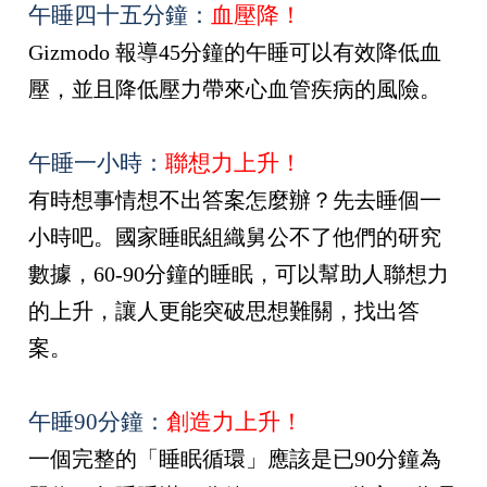
午睡四十五分鐘：
血壓降！
Gizmodo
報導
45
分鐘的午睡可以有效降低血
壓，並且降低壓力帶來心血管疾病的風險。
午睡一小時：
聯想力上升！
有時想事情想不出答案怎麼辦？先去睡個一
小時吧。國家睡眠組織舅公不了他們的研究
數據，
60-90
分鐘的睡眠，可以幫助人聯想力
的上升，讓人更能突破思想難關，找出答
案。
午睡
90
分鐘：
創造力上升！
一個完整的「睡眠循環」應該是已
90
分鐘為