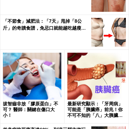
alth
「不節食」減肥法：「7天」甩掉「8公
斤」的奇蹟食譜，免忌口就能越吃越瘦｜
每日健康 Health
拔智齒非放「膠原蛋白」不
最新研究顯示：「牙周病」
可？ 醫師：關鍵在傷口大
可能是「胰臟癌」前兆！你
小！
不可不知的「八」大胰臟癌
警訊！