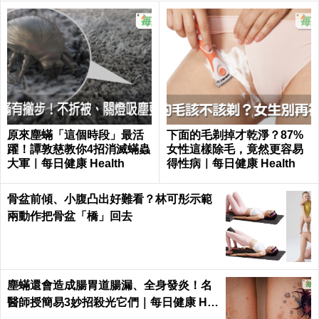
原來塵蟎「這個時段」最活
下面的毛剃掉才乾淨？87%
躍！譚敦慈教你4招消滅蟎蟲
女性這樣除毛，竟然更容易
大軍｜每日健康 Health
得性病｜每日健康 Health
骨盆前傾、小腹凸出好難看？林可彤示範
兩動作把骨盆「橋」回去
塵蟎還會造成腸胃道腸漏、全身發炎！名
醫師授簡易3妙招殺光它們｜每日健康 He