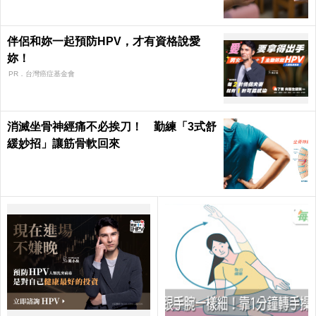
伴侶和妳一起預防HPV，才有資格說愛
妳！
PR．台灣癌症基金會
消滅坐骨神經痛不必挨刀！ 勤練「3式舒
緩妙招」讓筋骨軟回來