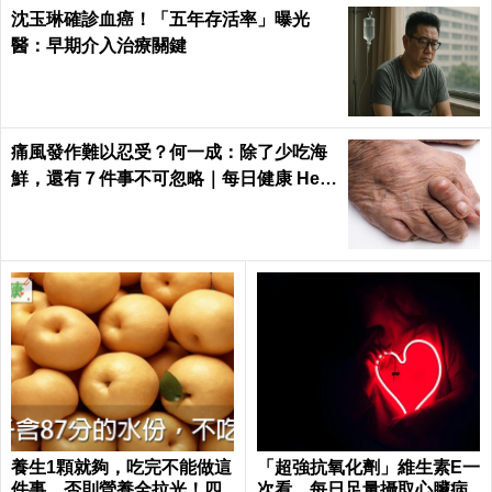
沈玉琳確診血癌！「五年存活率」曝光
醫：早期介入治療關鍵
痛風發作難以忍受？何一成：除了少吃海
鮮，還有７件事不可忽略｜每日健康 Heal
th
養生1顆就夠，吃完不能做這
「超強抗氧化劑」維生素E一
件事，否則營養全拉光！四
次看 每日足量攝取心臟病