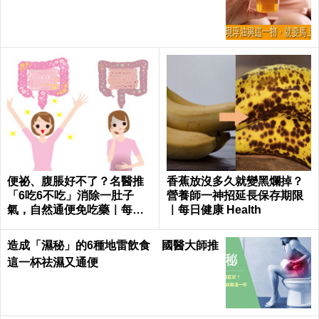
便祕、腹脹好不了？名醫推
香蕉放沒多久就變黑爛掉？
「6吃6不吃」消除一肚子
營養師一神招延長保存期限
氣，自然通便免吃藥｜每日
｜每日健康 Health
健康 Health
造成「濕秘」的6種地雷飲食 國醫大師推
這一杯祛濕又通便