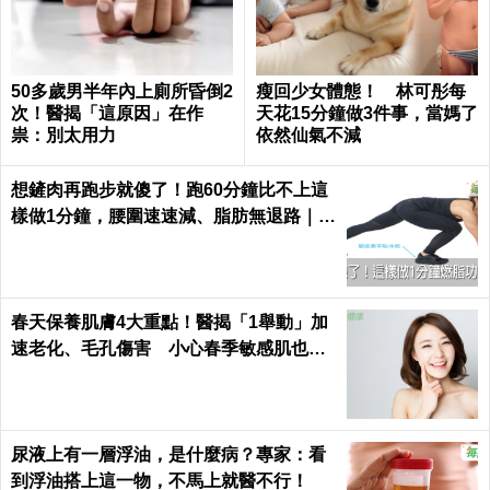
50多歲男半年內上廁所昏倒2
瘦回少女體態！ 林可彤每
次！醫揭「這原因」在作
天花15分鐘做3件事，當媽了
祟：別太用力
依然仙氣不減
想鏟肉再跑步就傻了！跑60分鐘比不上這
樣做1分鐘，腰圍速速減、脂肪無退路｜每
日健康 Health
春天保養肌膚4大重點！醫揭「1舉動」加
速老化、毛孔傷害 小心春季敏感肌也易
失衡
尿液上有一層浮油，是什麼病？專家：看
到浮油搭上這一物，不馬上就醫不行！