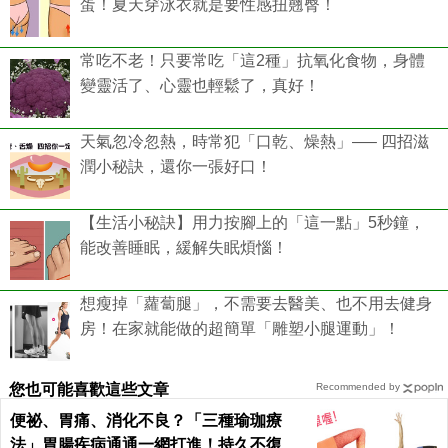
蛋！夏天穿泳衣就是要性感扭翹臀！
常吃不老！只要常吃「這2種」抗氧化食物，身體
變靈活了、心靈也輕鬆了，真好！
天氣忽冷忽熱，時常犯「口乾、燥熱」—– 四招滋
潤小秘訣，還你一張好口！
【生活小秘訣】用力按腳上的「這一點」5秒鐘，
能改善睡眠，緩解失眠煩惱！
想瘦掉「蘿蔔腿」，不需要去醫美、也不用去健身
房！在家就能做的超簡單「雕塑小腿運動」！
您也可能喜歡這些文章
Recommended by
便祕、胃痛、消化不良？「三種瑜珈療
法」胃腸疾病通通一網打進！持久不復