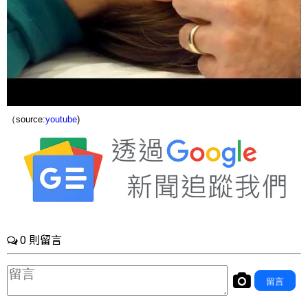
（source:
youtube
)