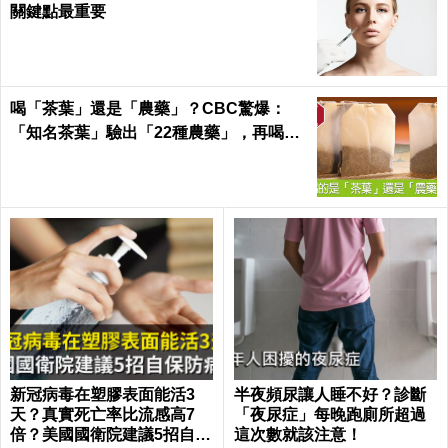
關鍵點最重要
喝「茶葉」還是「農藥」？CBC驚爆：
「知名茶葉」驗出「22種農藥」，再喝癌
症、賀爾蒙失調找上門｜每日健康 Health
新冠病毒在塑膠表面能活3
半夜頻尿讓人睡不好？診斷
天？真實死亡率比流感高7
「夜尿症」每晚跑廁所超過
倍？美國國衛院建議5招自保
這次數就該注意！