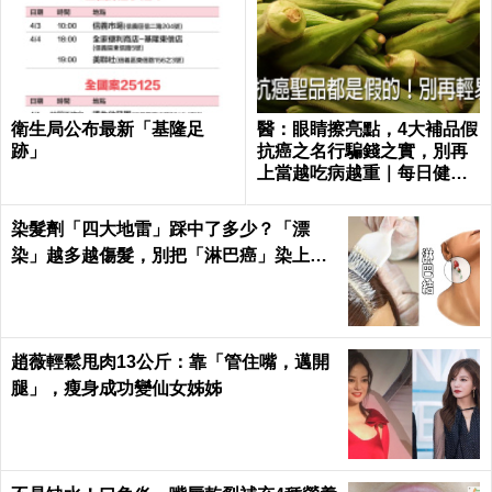
衛生局公布最新「基隆足
醫：眼睛擦亮點，4大補品假
跡」
抗癌之名行騙錢之實，別再
上當越吃病越重｜每日健康
Health
染髮劑「四大地雷」踩中了多少？「漂
染」越多越傷髮，別把「淋巴癌」染上
身！｜每日健康Health
趙薇輕鬆甩肉13公斤：靠「管住嘴，邁開
腿」，瘦身成功變仙女姊姊