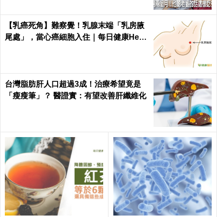
【乳癌死角】難察覺！乳腺末端「乳房腋
尾處」，當心癌細胞入住｜每日健康Healt
h
台灣脂肪肝人口超過3成！治療希望竟是
「瘦瘦筆」？ 醫證實：有望改善肝纖維化