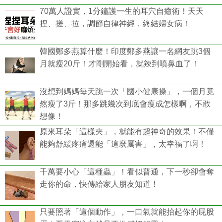
70萬人證實，1分鐘護一生的耳穴自癒術！天天
捏、搓、拉，調節自律神經，終結婦女病！
韓國鄭多燕算什麼！印度鄭多燕讓一名網友跳3個
月就瘦20斤！才剛開始看，就辣到噴鼻血了！
沒想到媽媽每天跳一次「國小健康操」，一個月竟
然瘦了3斤！那多跳幾次到底會瘦成怎樣啊，不敢
想像！
原來耳朵「這樣夾」，就能有超神奇的效果！不僅
能夠舒緩疼痛還能「這麼厲害」，太幸福了啊！
千萬要小心「這種蟲」！看似普通，下一秒卻會奪
走你的命，快傳給家人朋友知道！
只要照著「這個動作」，一口氣就能抬起你的屁股