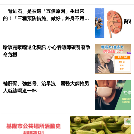
防病毒
「腎結石」是被這「五個原因」生出來
的！「三種預防措施」做好，終身不用
「理腎結」！｜每日健康Health
嗆咳是喉嚨退化警訊 小心吞嚥障礙引發致
命危機
補肝腎、強筋骨、治早洩 國醫大師推男
人就該喝這一杯