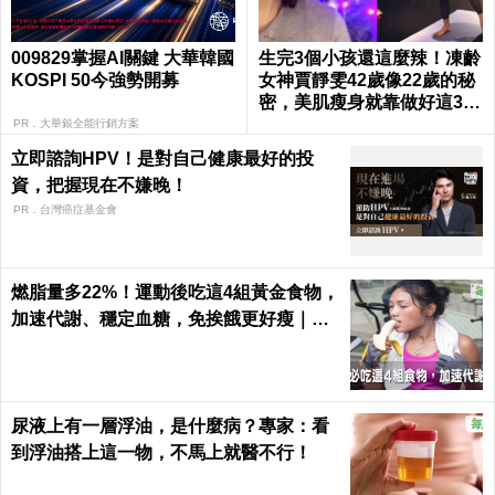
009829掌握AI關鍵 大華韓國
生完3個小孩還這麼辣！凍齡
KOSPI 50今強勢開募
女神賈靜雯42歲像22歲的秘
密，美肌瘦身就靠做好這3件
事｜每日健康 Health
PR．大華銀全能行銷方案
立即諮詢HPV！是對自己健康最好的投
資，把握現在不嫌晚！
PR．台灣癌症基金會
燃脂量多22%！運動後吃這4組黃金食物，
加速代謝、穩定血糖，免挨餓更好瘦｜每
日健康 Health
尿液上有一層浮油，是什麼病？專家：看
到浮油搭上這一物，不馬上就醫不行！