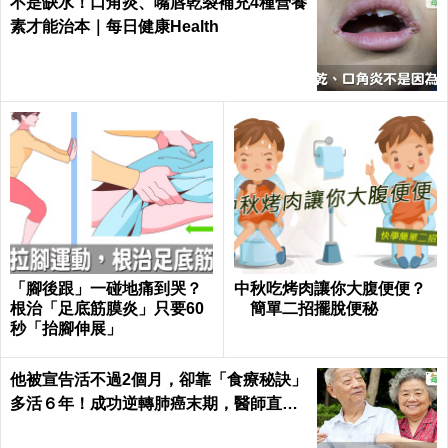
不是缺水！口角炎、嘴唇乾裂補充4種營養
素才能治本｜每日健康Health
「腳後跟」一碰地痛到哭？
中秋吃烤肉讓你大腹便便？
根治「足底筋膜炎」只要60
簡單二招擺脫便秘
秒「抬腳伸展」
他被宣告活不過2個月，卻靠「食療秘訣」
多活６年！成功逆轉肺癌末期，醫師直
呼：不可思議｜每日健康 Health