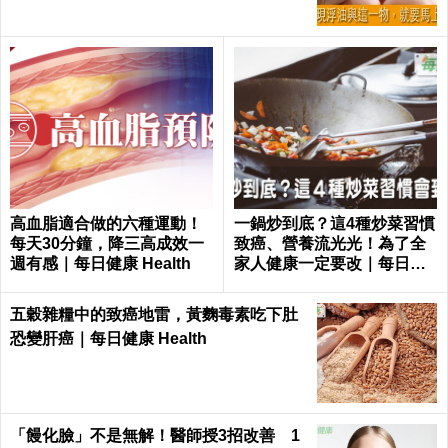
高血脂適合做的六種運動！
一鍋炒到底？這4種炒菜習慣
每天30分鐘，降三高成效一
致癌、營養流光光！為了全
週有感｜每日健康 Health
家人健康一定要改｜每日健
康 Health
五穀雜糧中的致癌地雷，黃麴毒素吃下肚
恐變肝癌｜每日健康 Health
「饅化臉」不是無解！醫師授3招改善 1