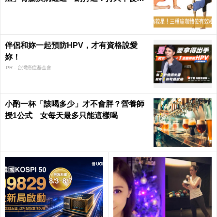
發！
伴侶和妳一起預防HPV，才有資格說愛
妳！
PR．台灣癌症基金會
小酌一杯「該喝多少」才不會胖？營養師
授1公式 女每天最多只能這樣喝