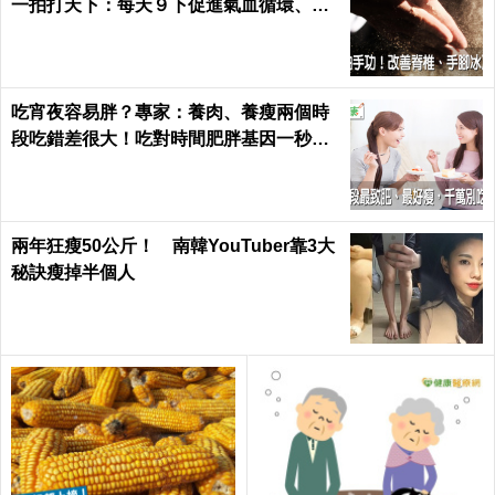
一拍打天下：每天９下促進氣血循環、活
絡筋骨｜每日健康 Health
吃宵夜容易胖？專家：養肉、養瘦兩個時
段吃錯差很大！吃對時間肥胖基因一秒關
閉｜每日健康 Health
兩年狂瘦50公斤！ 南韓YouTuber靠3大
秘訣瘦掉半個人