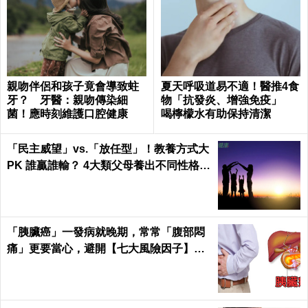
親吻伴侶和孩子竟會導致蛀
夏天呼吸道易不適！醫推4食
牙？ 牙醫：親吻傳染細
物「抗發炎、增強免疫」
菌！應時刻維護口腔健康
喝檸檬水有助保持清潔
「民主威望」vs.「放任型」！教養方式大
PK 誰贏誰輸？ 4大類父母養出不同性格的
孩子
「胰臟癌」一發病就晚期，常常「腹部悶
痛」更要當心，避開【七大風險因子】守
護胰臟健康 ｜每日健康Health