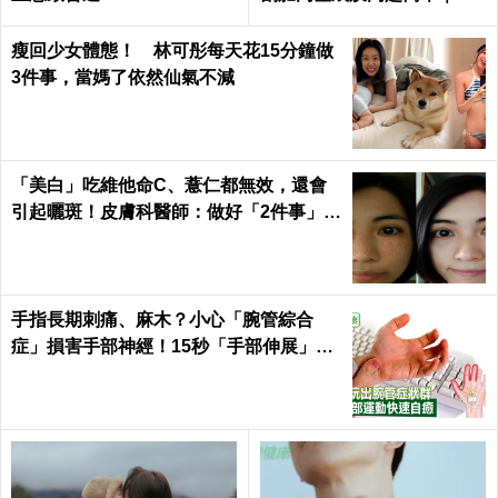
日健康 Health
瘦回少女體態！ 林可彤每天花15分鐘做
3件事，當媽了依然仙氣不減
「美白」吃維他命C、薏仁都無效，還會
引起曬斑！皮膚科醫師：做好「2件事」最
能變白｜每日健康 Health
手指長期刺痛、麻木？小心「腕管綜合
症」損害手部神經！15秒「手部伸展」這
樣練，別讓身體空「腕」惜！