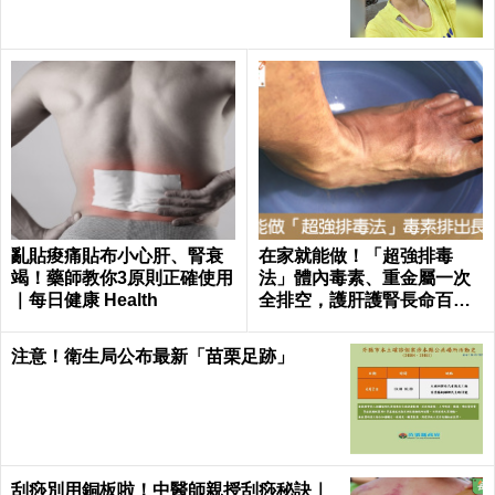
亂貼痠痛貼布小心肝、腎衰
在家就能做！「超強排毒
竭！藥師教你3原則正確使用
法」體內毒素、重金屬一次
｜每日健康 Health
全排空，護肝護腎長命百歲
｜每日健康 Health
注意！衛生局公布最新「苗栗足跡」
刮痧別用銅板啦！中醫師親授刮痧秘訣｜