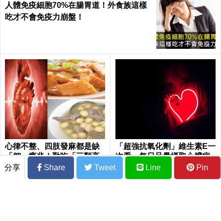
人體免疫細胞70%在腸胃道！外食族這樣
吃才不會免疫力崩盤！
心律不整、四肢發麻都是缺
「超強抗氧化劑」維生素E一
「鉀」癥兆！勤吃「三類高
次看 每日足量攝取心臟病
鉀食物」杜絕你的「低鉀」
風險降低近5成
分享
Share
Tweet
Line
Pin
危機｜每日健康Health
新冠後遺症好不了怎麼辦？ 《刺絡針》：
攝取「益生菌」半年症狀有望緩解6成以上