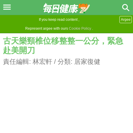
If you keep read content ,
Argee
Represent argee with ours
Cookie Policy
.
古天樂頸椎位移整整一公分，緊急
赴美開刀
責任編輯:
林宏軒
/ 分類:
居家復健