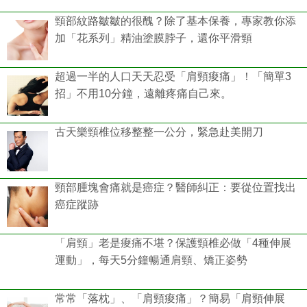
頸部紋路皺皺的很醜？除了基本保養，專家教你添
加「花系列」精油塗膜脖子，還你平滑頸
超過一半的人口天天忍受「肩頸痠痛」！「簡單3
招」不用10分鐘，遠離疼痛自己來。
古天樂頸椎位移整整一公分，緊急赴美開刀
頸部腫塊會痛就是癌症？醫師糾正：要從位置找出
癌症蹤跡
「肩頸」老是痠痛不堪？保護頸椎必做「4種伸展
運動」，每天5分鐘暢通肩頸、矯正姿勢
常常「落枕」、「肩頸痠痛」？簡易「肩頸伸展