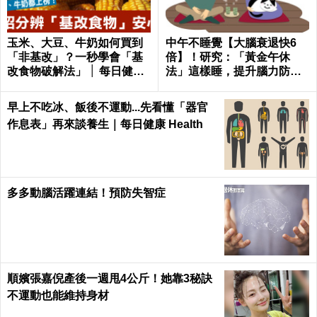
玉米、大豆、牛奶如何買到
中午不睡覺【大腦衰退快6
「非基改」？一秒學會「基
倍】！研究：「黃金午休
改食物破解法」 │ 每日健康
法」這樣睡，提升腦力防癡
Health
呆！｜每日健康Health
早上不吃冰、飯後不運動...先看懂「器官
作息表」再來談養生｜每日健康 Health
多多動腦活躍連結！預防失智症
順嬪張嘉倪產後一週甩4公斤！她靠3秘訣
不運動也能維持身材