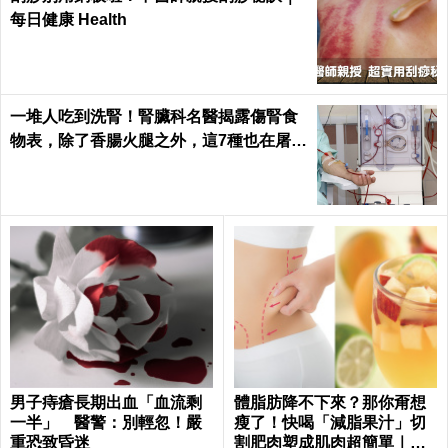
每日健康 Health
一堆人吃到洗腎！腎臟科名醫揭露傷腎食
物表，除了香腸火腿之外，這7種也在屠殺
腎臟健康｜每日健康 Health
男子痔瘡長期出血「血流剩
體脂肪降不下來？那你甭想
一半」 醫警：別輕忽！嚴
瘦了！快喝「減脂果汁」切
重恐致昏迷
割肥肉塑成肌肉超簡單｜每