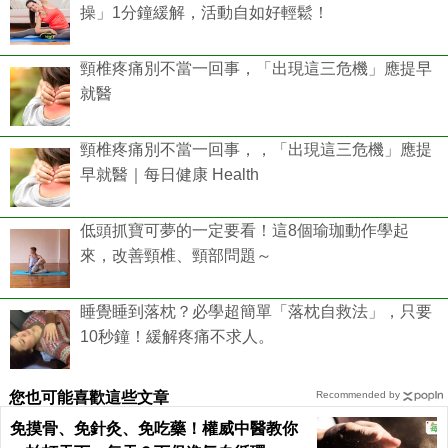
操」1分鐘緩解，活動自如好輕鬆！
頸椎疼痛別不當一回事，「出現這三危機」應提早
就醫
頸椎疼痛別不當一回事，，「出現這三危機」應提
早就醫｜每日健康 Health
低頭抓寶可夢的一定要看！這8個瑜珈動作學起
來，改善頸椎、頸部問題～
睡覺睡到落枕？必學超簡單「落枕自救法」，只要
10秒鐘！緩解疼痛不求人。
您也可能喜歡這些文章
Recommended by
免摸骨、免針灸、免吃藥！權威中醫教你