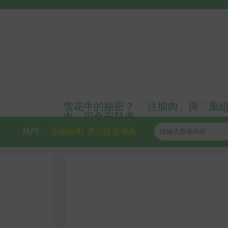
雪花牛的秘密？ 「注脂肉」與「重
肉」揭食安疑慮
熱門：
生物製劑
異位性皮膚炎