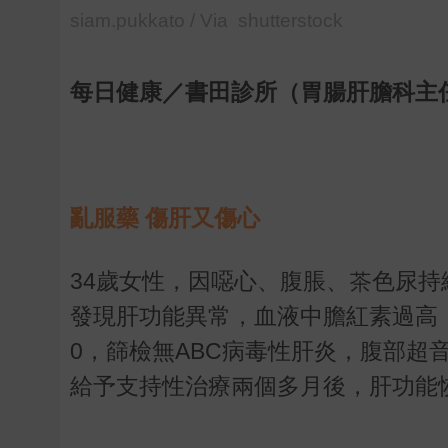
siam.pukkato / Via shutterstock
每日健康／書田診所（胃腸肝膽科主
亂服藥 傷肝又傷心
34
歲女性，因噁心、腹脹、茶色尿持
發現肝功能異常，血液中膽紅素過高
0
，篩檢無
ABC
病毒性肝炎，腹部超
給予支持性治療兩個多月後，肝功能