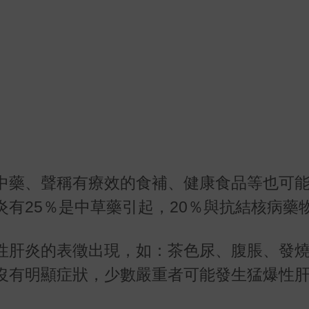
中藥、聲稱有療效的食補、健康食品等也可
炎有
25
％是中草藥引起，
20
％與抗結核病藥
性肝炎的表徵出現，如：茶色尿、腹脹、發
沒有明顯症狀，少數嚴重者可能發生猛爆性