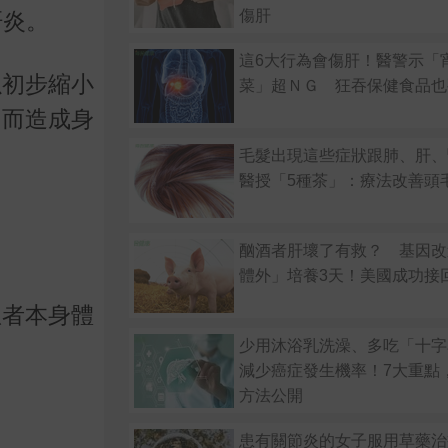
傷肝
肝炎。
這6大行為會傷肝！醫警示「
以初步縮小
菜」超ＮＧ 狂吞保健食品也
，而造成身
毛髮出現這些症狀跟肺、肝、
醫授「5種茶」：療法改善頭
酗酒者肝壞了有救？ 基因改
體外」培養3天！美國成功接
患者本身體
少用沐浴乳洗澡、多吃「十字
減少癌症發生機率！7大重點
方法公開
患有關節炎的女子服用草藥治