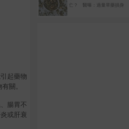
亡？ 醫曝：過量草藥損身
能引起藥物
物有關。
燒、腸胃不
肝炎或肝衰