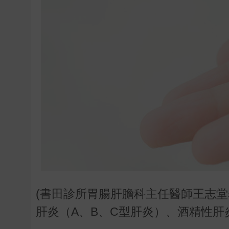
(書田診所胃腸肝膽科主任醫師王志
肝炎（
A
、
B
、
C
型肝炎）、酒精性肝