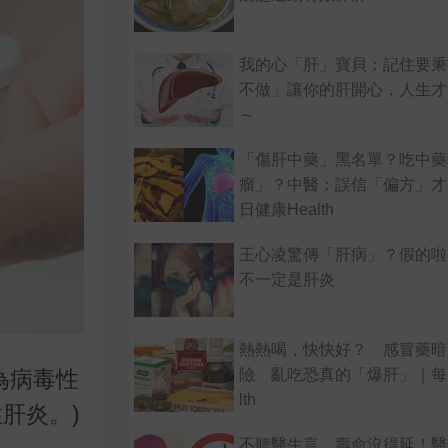
我的心「肝」寶貝：記住要秉
不做」讓你的肝開心，人生才
～
「傷肝中藥」黑名單？吃中藥
瘤」？中醫：誤信「偏方」才
日健康Health
王心凌驚傳「肝病」？假的啦
不一定是肝炎
熱熱喝，快快好？ 感冒藥暗
險 亂吃恐真的「爆肝」｜每日
為病毒性
lth
肝炎。)
不聽醫生言，壽命沒得延！醫