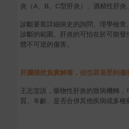
炎（
A
、
B
、
C
型肝炎）、酒精性肝炎
診斷要靠詳細病史的詢問、理學檢查
診斷的範圍。肝炎的可怕在於可能發
體不可逆的傷害。
肝臟雖然負責解毒，但也容易受到傷
王志堂說，藥物性肝炎的致病機轉，
質、年齡、是否合併其他疾病或多種