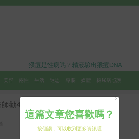
猴痘是性病嗎？精液驗出猴痘DNA
美容
兩性
生活
迷思
專欄
媒體
糖尿病照護
X
醫師勸4種藥少吃為妙
謠