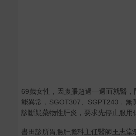
69
歲女性，因腹脹超過一週而就醫，
能異常，
SGOT307
、
SGPT240
，無
診斷疑藥物性肝炎，要求先停止服用
書田診所胃腸肝膽科主任醫師王志堂