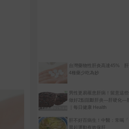
台灣藥物性肝炎高達45% 
4種藥少吃為妙
男性更易罹患肝病！留意這些
做好2點阻斷肝炎—肝硬化—
｜每日健康 Health
肝不好百病生！中醫：常喝「
晨起運動有效保肝