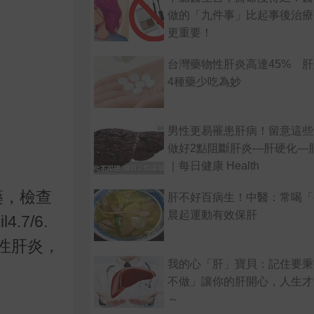
做的「九件事」比起事後治療
更重要！
台灣藥物性肝炎高達45% 
4種藥少吃為妙
男性更易罹患肝病！留意這些
做好2點阻斷肝炎—肝硬化—
｜每日健康 Health
藥，檢查
肝不好百病生！中醫：常喝「
晨起運動有效保肝
il4.7/6.
性肝炎，
我的心「肝」寶貝：記住要秉
不做」讓你的肝開心，人生才
～