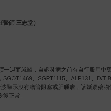
任醫師 王志堂）
續一週而就醫，自訴發病之前有自行服用中
，
SGOT1469
、
SGPT1115
、
ALP131
、
D/T B
音波顯示沒有膽管阻塞或肝腫瘤，診斷疑藥物
恢復正常。