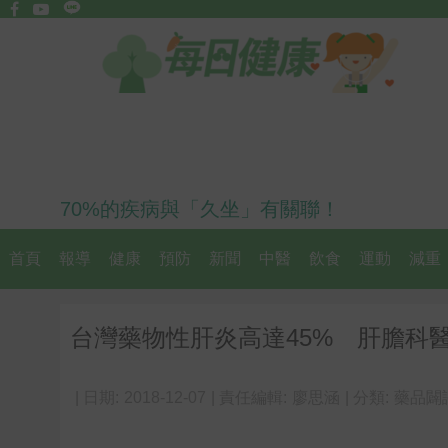
70%的疾病與「久坐」有關聯！
首頁
報導
健康
預防
新聞
中醫
飲食
運動
減重
台灣藥物性肝炎高達45% 肝膽科
| 日期:
2018-12-07
| 責任編輯:
廖思涵
| 分類:
藥品闢