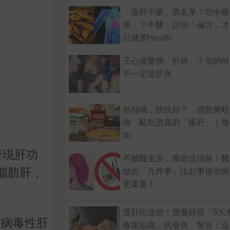
「傷肝中藥」黑名單？吃中藥
瘤」？中醫：誤信「偏方」才
日健康Health
王心凌驚傳「肝病」？假的啦
不一定是肝炎
熱熱喝，快快好？ 感冒藥暗
險 亂吃恐真的「爆肝」｜每日
lth
發現肝功
不聽醫生言，壽命沒得延！醫
脂肪肝，
做的「九件事」比起事後治療
更重要！
護肝吃這些！營養師授「5大
為病毒性肝
修復組織、抗發炎 警告：這