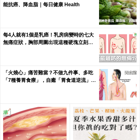
能抗癌、降血脂｜每日健康 Health
每4人就有1個是乳癌！乳房病變時的七大
無痛症狀，胸部周圍出現這種硬塊立刻就
醫｜每日健康 Health
「火燒心」痛苦難當？不做九件事、多吃
「7種養胃食療」，自癒「胃食道逆流」不
求人！