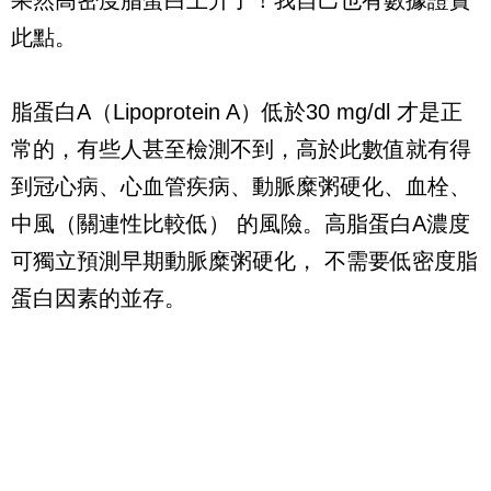
此點。
脂蛋白
A
（
Lipoprotein A
）低於
30 mg/dl
才是正
常的，有些人甚至檢測不到，高於此數值就有得
到冠心病、心血管疾病、動脈糜粥硬化、血栓、
中風（關連性比較低）
的風險。高脂蛋白
A
濃度
可獨立預測早期動脈糜粥硬化，
不需要低密度脂
蛋白因素的並存。