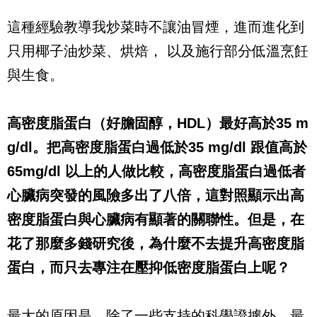
這種經驗教導我炒菜時不讓油冒煙，進而進化到
只用椰子油炒菜、烘焙，
以及施行部分低溫烹飪
與生食。
高密度脂蛋白（好膽固醇，
HDL
）最好高於
35 m
g/dl
。把高密度脂蛋白過低於
35 mg/dl
跟值高於
65mg/dl
以上的人做比較，高密度脂蛋白過低者
心臟病突發的風險多出了八倍，這對照顯示出高
密度脂蛋白與心臟病有顯著的關聯性。但是，在
花了那麼多錢研究後，為什麼不去提升高密度脂
蛋白，而只去專注在壓抑低密度脂蛋白上呢？
最大的原因是，除了一些支持的科學證據外，最