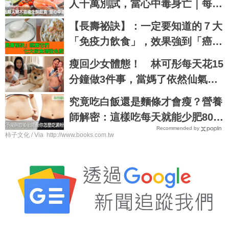
人千萬別試，當心中毒身亡｜每日
健康 Health
【長壽祕訣】：一定要知道的７大
「免疫力飲食」，效果強到「癌
症」、心臟病、糖尿病都怕！｜每
瘦回少女體態！ 林可彤每天花15
日健康Health
分鐘做3件事，當媽了依然仙氣不
減
究竟吃白飯還是麵條才會瘦？營養
師解密：這樣吃每天就能少肥800
Recommended by
大卡，再也不落入復胖陷阱｜每日
柿子文化 / Via http://www.books.com.tw
健康 Health