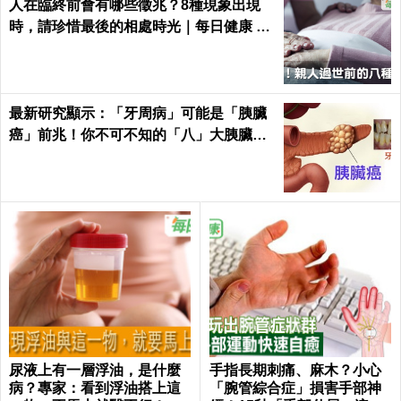
人在臨終前會有哪些徵兆？8種現象出現
時，請珍惜最後的相處時光｜每日健康 He
alth
最新研究顯示：「牙周病」可能是「胰臟
癌」前兆！你不可不知的「八」大胰臟癌
警訊！
尿液上有一層浮油，是什麼
手指長期刺痛、麻木？小心
病？專家：看到浮油搭上這
「腕管綜合症」損害手部神