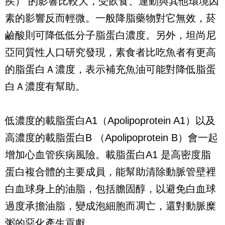
疾）
的影響比較大，受飲食、運動與其他環境因
素的影響反而輕微。一般降脂藥物對它無效，菸
鹼酸則可降低低分子脂蛋白濃度。另外，坦尚尼
亞同質性人口研究發現，素食者比吃魚者有更高
的脂蛋白Ａ濃度，表示補充魚油可能對降低脂蛋
白Ａ濃度有幫助。
低濃度的載脂蛋白
A1
（
Apolipoprotein A1
）以及
高濃度的載脂蛋白
B
（
Apolipoprotein B
）會一起
增加心血管疾病風險。載脂蛋白
A1
是高密度脂
蛋白複合體的主要成員，能幫助清除動脈管壁裡
白血球身上的油脂，包括膽固醇，以避免白血球
過度承擔油脂，變成泡細胞而凋亡，還對動脈糜
粥的惡化產生貢獻。