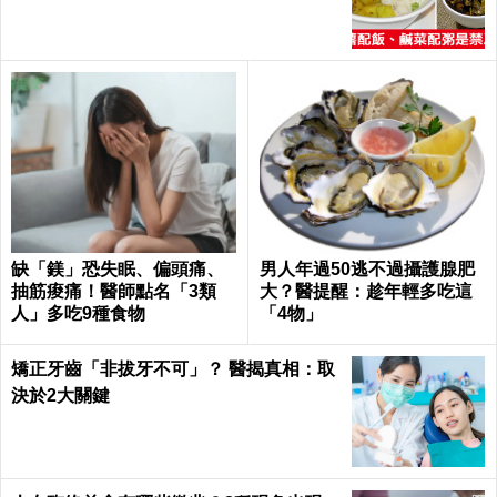
表！｜每日健康Health
缺「鎂」恐失眠、偏頭痛、
男人年過50逃不過攝護腺肥
抽筋痠痛！醫師點名「3類
大？醫提醒：趁年輕多吃這
人」多吃9種食物
「4物」
矯正牙齒「非拔牙不可」？ 醫揭真相：取
決於2大關鍵