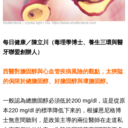
shutterstock／crystal light / Via https://www.shutterstock.com
每日健康／陳立川（毒理學博士、養生三環與醫
牙聯盟創辦人）
西醫對膽固醇與心血管疾病風險的觀點，太狹隘
的侷限於總膽固醇、好膽固醇與壞膽固醇。
一般認為總膽固醇必須低於
200 mg/dl
，這是從原
本
220 mg/dl
的標準降低下來的，根據恩尼格博
士無意間聽到，是政策主導的兩位醫師在走道私