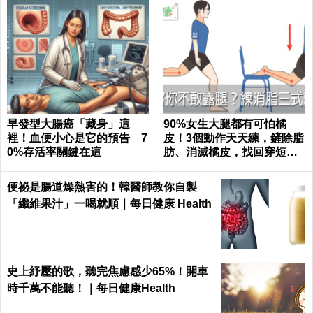
早發型大腸癌「藏身」這
90%女生大腿都有可怕橘
裡！血便小心是它的預告 7
皮！3個動作天天練，鏟除脂
0%存活率關鍵在這
肪、消滅橘皮，找回穿短褲
的自信｜每日健康 Health
便祕是腸道燥熱害的！韓醫師教你自製
「纖維果汁」一喝就順｜每日健康 Health
史上紓壓的歌，聽完焦慮感少65%！開車
時千萬不能聽！｜每日健康Health