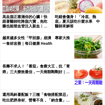
高血脂正塞滿你的心臟！快
吃錯會傷身！「冷底、熱
跟著醫師吃降脂六寶，免吃
底」夏天該吃什麼水果 中
藥也能替血管注入新血｜每
醫師來解答
日健康 Health
越來越多女性「甲狀腺」崩潰 專家大推
一食材改善｜每日健康 Health
長壽不求人！「番茄」食療大王，抗「胃
癌」三大療效最佳，一天兩顆剛剛好｜每
日健康Health
還用馬鈴薯配飯？三種「食物搭配禁忌」
吃出肥胖身材、營養不良，「鈉含量」爆