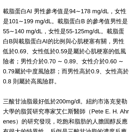
載脂蛋白
AI
男性參考值是
94
∼
178 mg/dL
，女性
是
101
∼
199 mg/dL
。載脂蛋白
B
的參考值男性是
55
∼
140 mg/dL
，女性是
55-125mg/dL
。載脂蛋
白
B
與載脂蛋白
AI
的比例與心肌梗塞有關，男性
低於
0.69
、女性低於
0.59
是屬於心肌梗塞的低風
險者；男性介於
0.70
∼
0.89
、女性介於
0.60
∼
0.79
屬於中度風險群；而男性高於
0.9
、女性高於
0.8
則屬於高風險群。
三酸甘油脂最好低於
200mg/dl
。紐約市洛克斐勒
大學的脂質研究專家艾仁斯醫師（
Pete E. H. Ahr
enes
）的研究發現，吃飽和脂肪的人膽固醇反應
有很大的特異性，反倒是三酸甘油脂的濃度反應