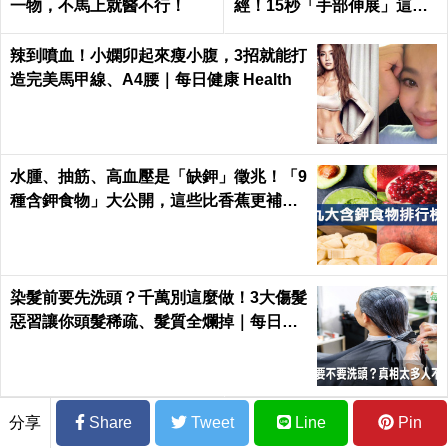
一物，不馬上就醫不行！
經！15秒「手部伸展」這樣
練，別讓身體空「腕」惜！
辣到噴血！小嫻卯起來瘦小腹，3招就能打
造完美馬甲線、A4腰｜每日健康 Health
水腫、抽筋、高血壓是「缺鉀」徵兆！「9
種含鉀食物」大公開，這些比香蕉更補鉀
｜每日健康 Health
染髮前要先洗頭？千萬別這麼做！3大傷髮
惡習讓你頭髮稀疏、髮質全爛掉｜每日健
康 Health
分享
Share
Tweet
Line
Pin