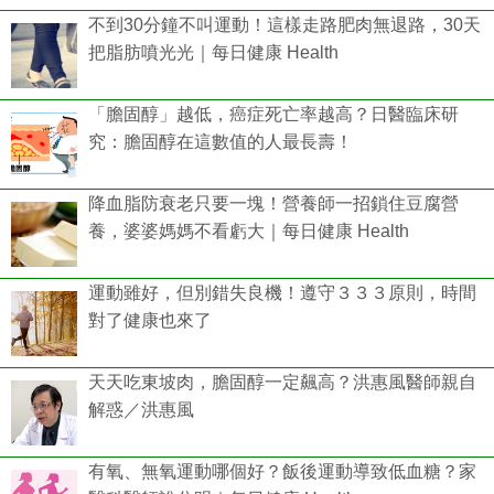
不到30分鐘不叫運動！這樣走路肥肉無退路，30天
把脂肪噴光光｜每日健康 Health
「膽固醇」越低，癌症死亡率越高？日醫臨床研
究：膽固醇在這數值的人最長壽！
降血脂防衰老只要一塊！營養師一招鎖住豆腐營
養，婆婆媽媽不看虧大｜每日健康 Health
運動雖好，但別錯失良機！遵守３３３原則，時間
對了健康也來了
天天吃東坡肉，膽固醇一定飆高？洪惠風醫師親自
解惑／洪惠風
有氧、無氧運動哪個好？飯後運動導致低血糖？家