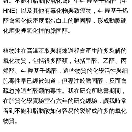
對。不飽和脂肪酸氧化會產生
4-
羥基壬烯醛（
4-
HNE
）以及其他有毒化物與致癌物，
4-
羥基壬烯
醛會氧化低密度脂蛋白上的膽固醇，形成動脈硬
化糜粥裡氧化掉的膽固醇。
植物油在高溫萃取與精煉過程會產生許多裂解的
氧化物質，包括很多醛類，包括甲醛、乙醛、丙
烯醛、
4-
羥基壬烯醛，這些物質的化學活性與細
胞毒性早已經被知道，但專注於膽固醇，反而會
疏忽掉這些醛類的毒性。我在研究所唸書期間，
在脂質化學實驗室有六年的研究經驗，讓我時常
看到不飽和脂肪酸如何容易的裂解成許多的氧化
物質。