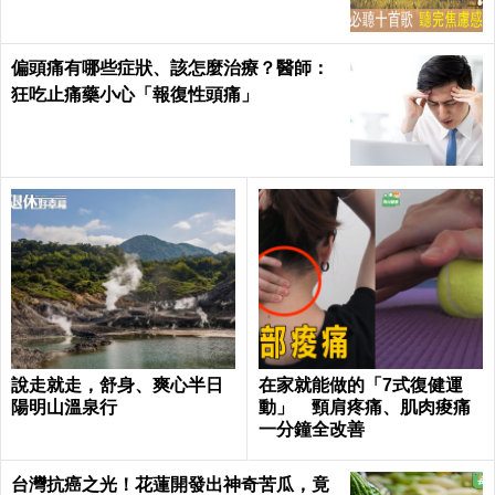
偏頭痛有哪些症狀、該怎麼治療？醫師：
狂吃止痛藥小心「報復性頭痛」
說走就走，舒身、爽心半日
在家就能做的「7式復健運
陽明山溫泉行
動」 頸肩疼痛、肌肉痠痛
一分鐘全改善
台灣抗癌之光！花蓮開發出神奇苦瓜，竟