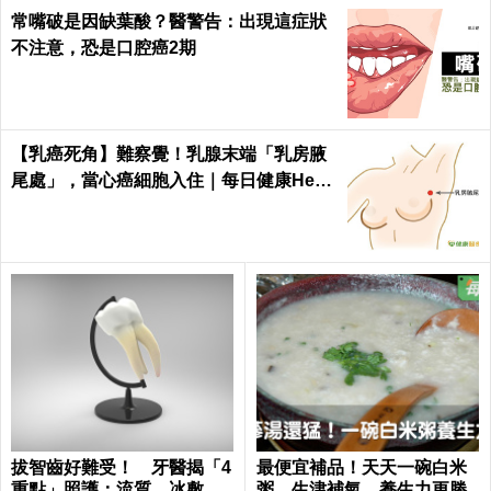
常嘴破是因缺葉酸？醫警告：出現這症狀
不注意，恐是口腔癌2期
【乳癌死角】難察覺！乳腺末端「乳房腋
尾處」，當心癌細胞入住｜每日健康Healt
h
拔智齒好難受！ 牙醫揭「4
最便宜補品！天天一碗白米
重點」照護：流質、冰敷、
粥，生津補氣、養生力更勝