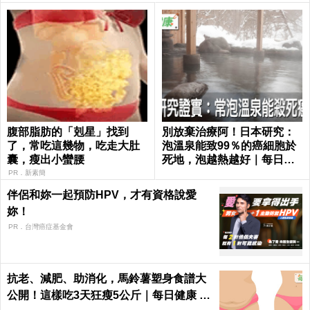
腹部脂肪的「剋星」找到
別放棄治療阿！日本研究：
了，常吃這幾物，吃走大肚
泡溫泉能致99％的癌細胞於
囊，瘦出小蠻腰
死地，泡越熱越好｜每日健
康 Health
PR．新素簡
伴侶和妳一起預防HPV，才有資格說愛
妳！
PR．台灣癌症基金會
抗老、減肥、助消化，馬鈴薯塑身食譜大
公開！這樣吃3天狂瘦5公斤｜每日健康 H