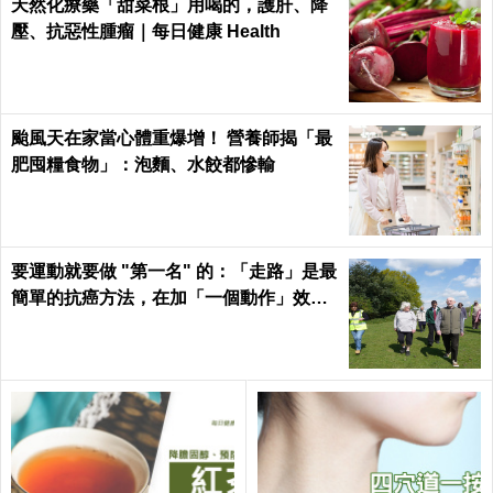
天然化療藥「甜菜根」用喝的，護肝、降
壓、抗惡性腫瘤｜每日健康 Health
颱風天在家當心體重爆增！ 營養師揭「最
肥囤糧食物」：泡麵、水餃都慘輸
要運動就要做 "第一名" 的：「走路」是最
簡單的抗癌方法，在加「一個動作」效果
倍增！