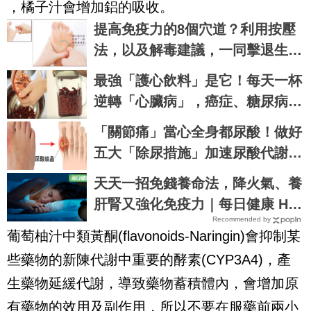
，橘子汁會增加鋁的吸收。
提高免疫力的8個穴道？利用按壓
法，以及解毒建議，一同擊退生
病...
最強「護心飲料」是它！每天一杯
逆轉「心臟病」，癌症、糖尿病不
沾身｜每日健康 Health
「關節痛」當心全身都尿酸！做好
五大「除尿措施」加速尿酸代謝、
即刻預防痛風、腎衰竭｜每日健康
天天一招免錢養命法，降火氣、養
Health
肝腎又強化免疫力｜每日健康 Hea
Recommended by
lth
葡萄柚汁中類黃酮(flavonoids-Naringin)會抑制某
些藥物的新陳代謝中重要的酵素(CYP3A4)，產
生藥物延緩代謝，導致藥物蓄積體內，會增加原
有藥物的效用及副作用，所以不要在服藥前兩小