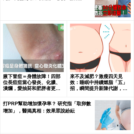
｜每日健康 Health
腋下冒痘＝身體故障！四部
來不及減肥？激瘦四天見
位長痘痘當心發炎、化膿、
效：睡眠中持續燃脂「五」
潰爛，愛抽菸和肥胖者更要
招，瞬間提升新陳代謝，輕
小心｜每日健康 Health
鬆在家「不運動鏟肚肉」！
打PRP幫助增加懷孕率？ 研究指「取卵數
增加」，醫揭真相：效果眾說紛紜