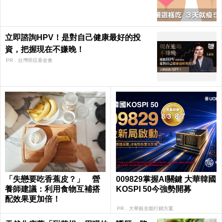
ealth
立即諮詢HPV！是對自己健康最好的投
資，把握現在不嫌晚！
PR．台灣癌症基金會
「失戀要吃香蕉皮？」 營
009829掌握AI關鍵 大華韓國
養師建議：利用食物互補搭
KOSPI 50今強勢開募
配效果更加倍！
PR．大華銀全能行銷方案