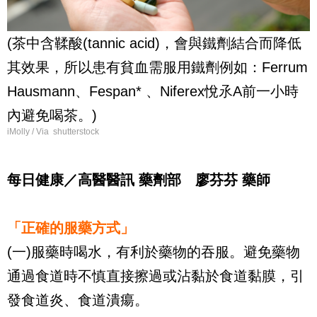
(茶中含鞣酸(tannic acid)，會與鐵劑結合而降低
其效果，所以患有貧血需服用鐵劑例如：Ferrum
Hausmann、Fespan* 、Niferex悅氶A前一小時
內避免喝茶。)
iMolly / Via shutterstock
每日健康／高醫醫訊 藥劑部 廖芬芬 藥師
「正確的服藥方式」
(一)服藥時喝水，有利於藥物的吞服。避免藥物
通過食道時不慎直接擦過或沾黏於食道黏膜，引
發食道炎、食道潰瘍。