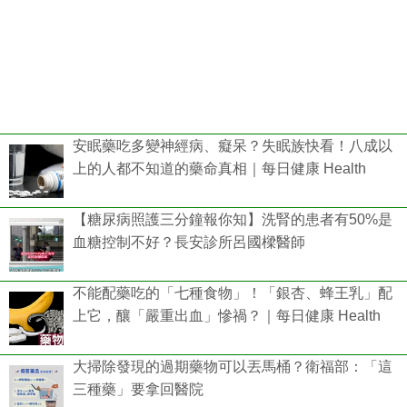
安眠藥吃多變神經病、癡呆？失眠族快看！八成以
上的人都不知道的藥命真相｜每日健康 Health
【糖尿病照護三分鐘報你知】洗腎的患者有50%是
血糖控制不好？長安診所呂國樑醫師
不能配藥吃的「七種食物」！「銀杏、蜂王乳」配
上它，釀「嚴重出血」慘禍？｜每日健康 Health
大掃除發現的過期藥物可以丟馬桶？衛福部：「這
三種藥」要拿回醫院