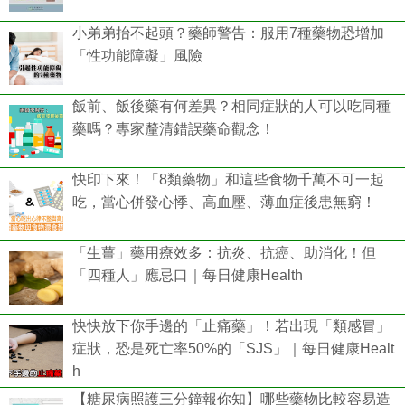
小弟弟抬不起頭？藥師警告：服用7種藥物恐增加
「性功能障礙」風險
飯前、飯後藥有何差異？相同症狀的人可以吃同種
藥嗎？專家釐清錯誤藥命觀念！
快印下來！「8類藥物」和這些食物千萬不可一起
吃，當心併發心悸、高血壓、薄血症後患無窮！
「生薑」藥用療效多：抗炎、抗癌、助消化！但
「四種人」應忌口｜每日健康Health
快快放下你手邊的「止痛藥」！若出現「類感冒」
症狀，恐是死亡率50%的「SJS」｜每日健康Healt
h
【糖尿病照護三分鐘報你知】哪些藥物比較容易造