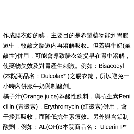
作成腸衣錠的藥，主要目的是希望藥物能到胃腸
道中，較鹼之腸道內再溶解吸收。但若與牛奶(呈
鹼性)併用，可能會導致腸衣錠提早在胃中溶解，
使藥物失效及對胃產生刺激。例如：Bisacodyl
(本院商品名：Dulcolax* )之腸衣錠，所以避免一
小時內併服牛奶與制酸劑。
橘子汁(Orange juice)為酸性飲料，與抗生素Peni
cillin (青黴素)，Erythromycin (紅黴素)併用，會
干擾其吸收，而降低抗生素療效。另外與含鋁制
酸劑，例如：AL(OH)3本院商品名： Ulcerin P*