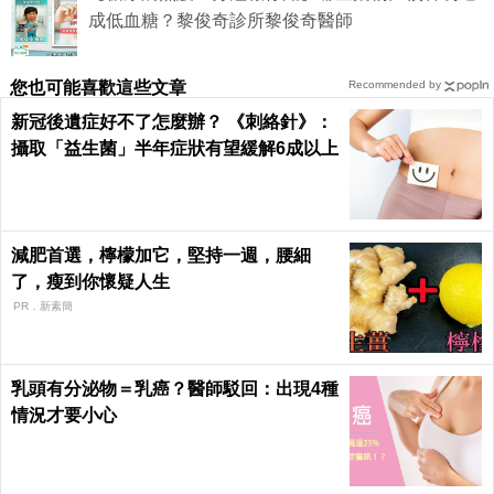
成低血糖？黎俊奇診所黎俊奇醫師
您也可能喜歡這些文章
Recommended by
新冠後遺症好不了怎麼辦？ 《刺絡針》：
攝取「益生菌」半年症狀有望緩解6成以上
減肥首選，檸檬加它，堅持一週，腰細
了，瘦到你懷疑人生
PR．新素簡
乳頭有分泌物＝乳癌？醫師駁回：出現4種
情況才要小心