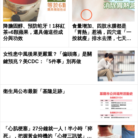
降膽固醇、預防蛀牙！1杯紅
食量增加、四肢水腫都是
茶=6顆蘋果，還具備這些成
「胃熱」惹禍，四穴道「一
分與功效
按就瘦」排水去溼，七天瘦
三斤不復胖｜每日健康 Healt
h
女性患中風後果更嚴重？「偏頭痛」是關
鍵預兆？美CDC：「5件事」別再做
衛生局公布最新「基隆足跡」
「心肌梗塞」27分鐘就一人！半小時「猝
死」，把握黃金時機的「心梗三訊號」！