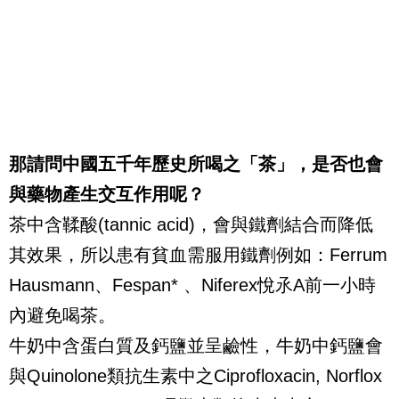
那請問中國五千年歷史所喝之「茶」，是否也會
與藥物產生交互作用呢？
茶中含鞣酸(tannic acid)，會與鐵劑結合而降低
其效果，所以患有貧血需服用鐵劑例如：Ferrum
Hausmann、Fespan* 、Niferex悅氶A前一小時
內避免喝茶。
牛奶中含蛋白質及鈣鹽並呈鹼性，牛奶中鈣鹽會
與Quinolone類抗生素中之Ciprofloxacin, Norflox