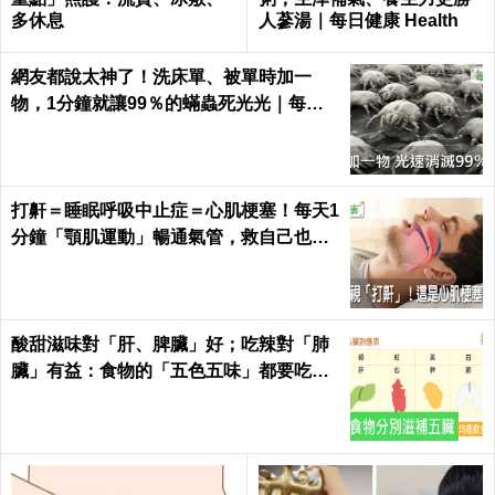
多休息
人蔘湯｜每日健康 Health
網友都說太神了！洗床單、被單時加一
物，1分鐘就讓99％的蟎蟲死光光｜每日
健康 Health
打鼾＝睡眠呼吸中止症＝心肌梗塞！每天1
分鐘「顎肌運動」暢通氣管，救自己也救
枕邊人｜每日健康 Health
酸甜滋味對「肝、脾臟」好；吃辣對「肺
臟」有益：食物的「五色五味」都要吃，
缺一不可！