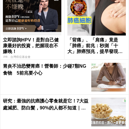
立即諮詢HPV！是對自己健
「背痛」、「肩痛」竟是
康最好的投資，把握現在不
「肺癌」前兆：秒測「十
嫌晚！
大」肺癌預兆，提早發現治
癒率飆升50%！
PR．台灣癌症基金會
胃炎不治恐變胃癌！營養師：少碰7類NG
食物 5前兆要小心
研究：最強的抗癌護心零食就是它！7大益
處減肥、防白髮，90%的人都不知道｜每
日健康 Health