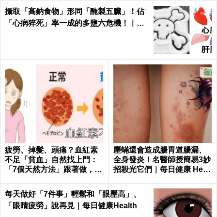
攝取「高鈉食物」形同「醃製五臟」！佔
「心病猝死」率一成的多鹽六危機！｜每
日健康 Health
疲勞、掉髮、頭痛？血紅素
塵蟎還會造成腸胃道腸漏、
不足「貧血」自然找上門：
全身發炎！名醫師授簡易3妙
「7個天然方法」跟著做，杜
招殺光它們｜每日健康 Healt
絕貧血只要一種水果！
h
每天做好「7件事」輕鬆和「眼壓高」、
「眼睛疲勞」說再見｜每日健康Health