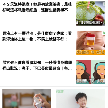
４２天逆轉絕症！她起初放棄治療，最後
卻喝這杯戰勝癌細胞，連醫生都覺得不可
思議｜每日健康 Health
尿液上有一層浮油，是什麼病？專家：看
到浮油搭上這一物，不馬上就醫不行！
器官健不健康看臉就知！一秒看懂身體哪
裡出狀況：鼻子、下巴長痘最致命｜每日
健康 Health