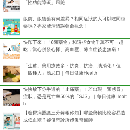
「性功能障礙」風險
飯前、飯後藥有何差異？相同症狀的人可以吃同種
藥嗎？專家釐清錯誤藥命觀念！
快印下來！「8類藥物」和這些食物千萬不可一起
吃，當心併發心悸、高血壓、薄血症後患無窮！
「生薑」藥用療效多：抗炎、抗癌、助消化！但
「四種人」應忌口｜每日健康Health
快快放下你手邊的「止痛藥」！若出現「類感冒」
症狀，恐是死亡率50%的「SJS」｜每日健康Healt
h
【糖尿病照護三分鐘報你知】哪些藥物比較容易造
成低血糖？黎俊奇診所黎俊奇醫師