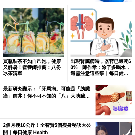
買瓶裝茶不如自己泡，健康
出現腎臟病時，器官已壞死6
又解暑！營養師推薦：八份
0% 陳作孝：除了多喝水，
冰茶清單
還需注意這些事｜每日健康
Health
最新研究顯示：「牙周病」可能是「胰臟
癌」前兆！你不可不知的「八」大胰臟癌
警訊！
2個月瘦10公斤！全智賢5個瘦身秘訣大公
開｜每日健康 Health