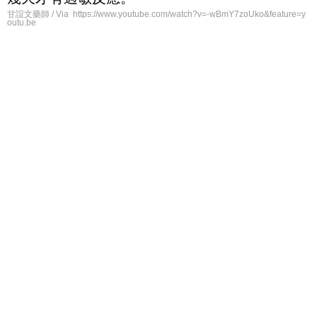
甘誼文藥師 / Via https://www.youtube.com/watch?v=-wBmY7zoUko&feature=y
outu.be