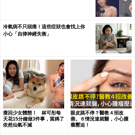
冷氣病不只頭痛！這些症狀也會找上你
小心「自律神經失衡」
瘦回少女體態！ 林可彤每
眼皮跳不停？醫教４招改
天花15分鐘做3件事，當媽了
善。６情況速就醫，小心腫
依然仙氣不減
瘤壓迫！