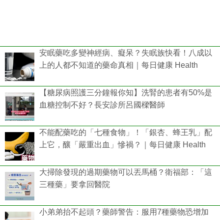
安眠藥吃多變神經病、癡呆？失眠族快看！八成以
上的人都不知道的藥命真相｜每日健康 Health
【糖尿病照護三分鐘報你知】洗腎的患者有50%是
血糖控制不好？長安診所呂國樑醫師
不能配藥吃的「七種食物」！「銀杏、蜂王乳」配
上它，釀「嚴重出血」慘禍？｜每日健康 Health
大掃除發現的過期藥物可以丟馬桶？衛福部：「這
三種藥」要拿回醫院
小弟弟抬不起頭？藥師警告：服用7種藥物恐增加