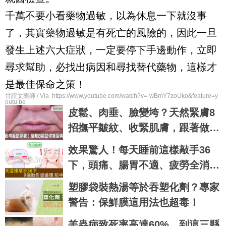
千萬不要小看藥物過敏，以為休息一下就沒事
了，其實藥物過敏是有死亡的風險的，因此一旦
發生上述六大症狀，一定要停下手邊動作，立即
尋求幫助，必找出病因和尋找替代藥物，這樣才
是最佳保命之策！
甘誼文藥師 / Via https://www.youtube.com/watch?v=-wBmY7zoUko&feature=y
outu.be
皮鬆、肉垂、臉變垮？天然緊膚8
招撫平皺紋、收緊肌膚，跟著做馬
上年輕10歲！｜每日健康 Health
效果驚人！每天睡前這樣敲手36
下，頭痛、腸胃不適、疲勞全消
失，還能預防腦中風！｜每日健康
塑膠袋裝熱湯等於吞塑化劑？專家
Health
警告：保鮮膜這用法也超毒！
恙蟲病致死率高達60% 到這三縣