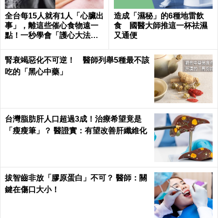
全台每15人就有1人「心臟出
造成「濕秘」的6種地雷飲
事」，離這些催心食物遠一
食 國醫大師推這一杯祛濕
點！一秒學會「護心大法」
又通便
｜每日健康 Health
腎衰竭惡化不可逆！ 醫師列舉5種最不該
吃的「黑心中藥」
台灣脂肪肝人口超過3成！治療希望竟是
「瘦瘦筆」？ 醫證實：有望改善肝纖維化
拔智齒非放「膠原蛋白」不可？ 醫師：關
鍵在傷口大小！