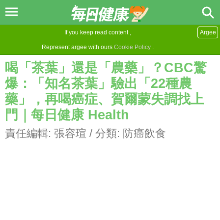
If you keep read content ,
Argee
Represent argee with ours
Cookie Policy
.
喝「茶葉」還是「農藥」？CBC驚
爆：「知名茶葉」驗出「22種農
藥」，再喝癌症、賀爾蒙失調找上
門｜每日健康 Health
責任編輯:
張容瑄
/ 分類:
防癌飲食