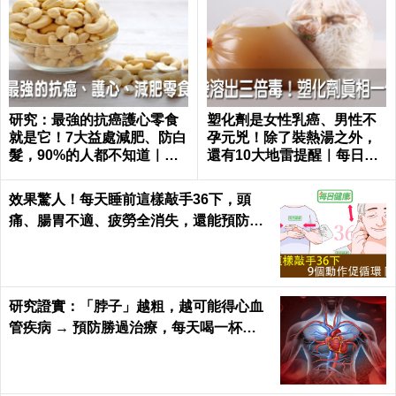
常頭痛耳鳴問題在血壓 中
你都吃外食、熬夜打電動，
醫「按耳朵」妙招降壓止暈
難怪大腸都是癌細胞｜每日
健康 Health
冬季暖、亮、曬！保持元氣滿滿
假髮商都求你別做！自製天然生髮劑：每