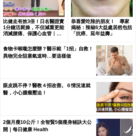
消腫、止痛、降血壓－自製「芙蓉花茶」三步驟，
喝出健康很簡單！｜每日健康Health
小心癌細胞來找茶！這３種錯誤喝法你天天喝，難
怪沒瘦成還頻頻掛急診｜每日健康 Health
您也可能喜歡這些文章
Recommended by
『豆腐減肥』正夯宋慧喬減脂月瘦4公斤！
醫生提醒：誤踩豆腐陷阱 小心越減越肥
疲勞、掉髮、頭痛？血紅素不足「貧血」
自然找上門：「7個天然方法」跟著做，杜
絕貧血只要一種水果！