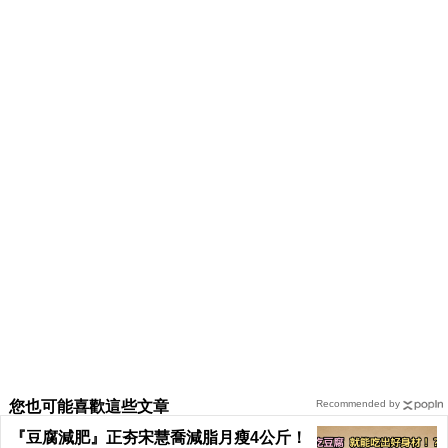
【禁忌】喝茶應避免三種情況 當心胃食道逆流、
喝進滿肚農藥
你喝的「茶葉」真的安全嗎？最常犯的「六大喝茶
禁忌」，讓身體越喝病越多！