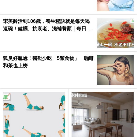
日健康 Health
康 Health
效果驚人！每天睡前這樣敲手36下，頭
痛、腸胃不適、疲勞全消失，還能預防腦
中風！｜每日健康Health
研究證實：「脖子」越粗，越可能得心血
管疾病 → 預防勝過治療，每天喝一杯
「它」血管越喝越年輕！
拜拜用芭樂、釋迦「有籽水果」對神大不
敬？3個禁忌達人來解答