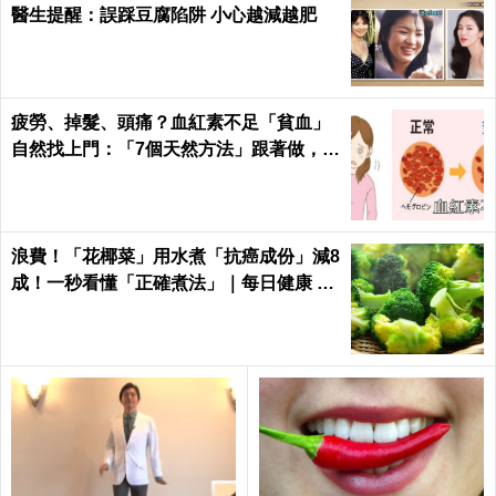
喝「茶葉」還是「農藥」？CBC驚爆：「知名茶
葉」驗出「22種農藥」，再喝癌症、賀爾蒙失調找
上門｜每日健康 Health
「美白、縮毛孔、減肥」茶葉在手，醜陋遠離我～
6 種超讚美容法，千萬不能錯過！
你喝的是茶是農藥？還是重金屬？羅仕寬醫師：不
想脫水最好只喝前2～3泡就好
完美瘦身公式大公開！一次搞懂喝茶次數、水溫、
時間，照喝肥胖、水腫全都靠邊站｜每日健康 Heal
th
好茶情報最前線！排毒、暖胃、減肥多種功效任君
挑選，一杯成本不到10元｜每日健康 Health
脾虛喝紅茶、經常熬夜喝綠茶！按「體質」選茶，
養五臟又不傷胃、功效一次喝足｜每日健康Health