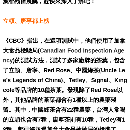
葉都殘留農藥，趕快來深入了解吧！
立頓、唐寧都上榜
《
CBC
》指出，在這項測試中，他們使用了加拿
大食品檢驗局
(
Canadian Food Inspection Age
ncy
)
的測試方法，測試了多家廠牌的茶葉，包含
了立頓、唐寧、
Red Rose
、中國綠茶
(Uncle Le
e’s Legends of China)
、
Tetley
、
Signal
、
King
cole
等品牌的
10
種茶葉。發現除了
Red Rose
以
外，其他品牌的茶葉都含有
1
種以上的農藥殘
留。其中，中國綠茶含有
22
種農藥，台灣人常喝
的立頓也含有
7
種，唐寧茶則有
10
種，
Tetley
有
1
8
種，都已經超過加拿大食品檢驗局的標準了。