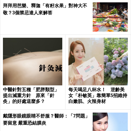
天用它漱口一次，找回20歲茂盛髮齡｜每
日健康 Health
保健之王「薑黃食療法」：擊退癌細胞、
高血糖、關節炎全靠這五道菜！家庭主婦
必學｜每日健康Health
研究：最強的抗癌護心零食
塑化劑是女性乳癌、男性不
就是它！7大益處減肥、防白
孕元兇！除了裝熱湯之外，
髮，90%的人都不知道｜每
還有10大地雷提醒｜每日健