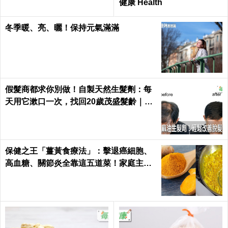
皮膚濕疹、氣喘的元兇是
肩頸厚怎麼瘦？ 許瑋甯
「塵蟎」！醫師一招「30
「這樣運動」把纖細鎖骨、
秒」消滅床單惡蟲｜每日健
手臂、肩膀通通練出來
康 Health
「膝蓋」一退化筋骨全受損！一秒學會
「跪膝復健法」，兩百萬人見證的不老伸
展術｜每日健康 Health
更年期後「3大排尿困擾」找上身！醫揭：
荷爾蒙變化恐致失禁
產後這樣做 揮別漏尿夢靨 打造易瘦體質！