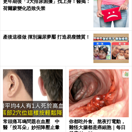
眼皮跳不停？醫教４招改善。６情況速就
醫，小心腫瘤壓迫！
2個月瘦10公斤！全智賢5個瘦身秘訣大公
開｜每日健康 Health