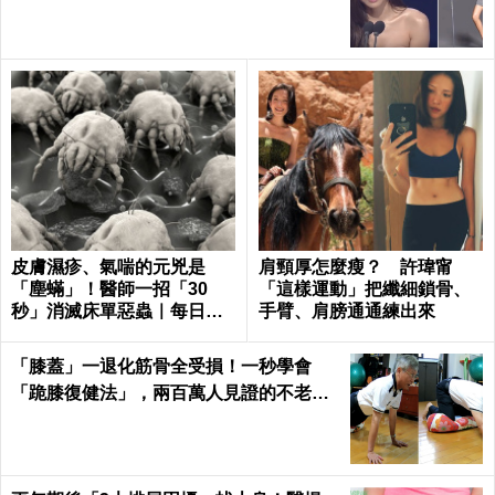
浪費！「花椰菜」用水煮「抗癌成份」減8
成！一秒看懂「正確煮法」｜每日健康 He
alth
比健走有效3倍！日名醫證實
恭喜愛吃辣的朋友！ 專家
1分鐘活屍操，不但減重更能
揭秘：辣椒6大益處居然包括
消滅腰痛、保護心血管｜每
「抗癌、延年益壽」
日健康 Health
食物卡喉嚨怎麼辦？醫示範「1招」自救！
異物完全阻塞氣道時…要這樣做