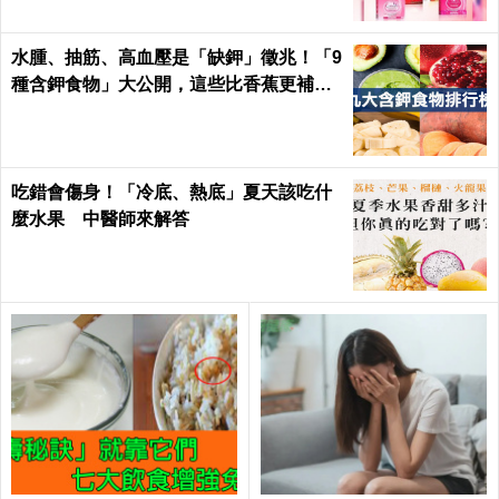
水腫、抽筋、高血壓是「缺鉀」徵兆！「9
種含鉀食物」大公開，這些比香蕉更補鉀
｜每日健康 Health
吃錯會傷身！「冷底、熱底」夏天該吃什
麼水果 中醫師來解答