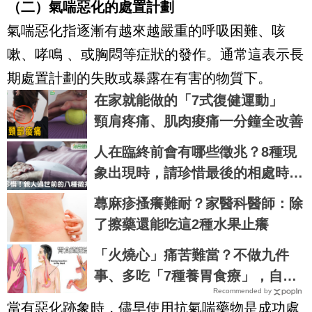
（二）氣喘惡化的處置計劃
氣喘惡化指逐漸有越來越嚴重的呼吸困難、咳
嗽、哮鳴 、或胸悶等症狀的發作。通常這表示長
期處置計劃的失敗或暴露在有害的物質下。
在家就能做的「7式復健運動」
頸肩疼痛、肌肉痠痛一分鐘全改善
人在臨終前會有哪些徵兆？8種現
象出現時，請珍惜最後的相處時光
｜每日健康 Health
蕁麻疹搔癢難耐？家醫科醫師：除
了擦藥還能吃這2種水果止癢
「火燒心」痛苦難當？不做九件
事、多吃「7種養胃食療」，自癒
Recommended by
「胃食道逆流」不求人！
當有惡化跡象時，儘早使用抗氣喘藥物是成功處