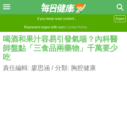
If you keep read content ,
Argee
Represent argee with ours
Cookie Policy
.
喝酒和果汁容易引發氣喘？內科醫
師盤點「三食品兩藥物」千萬要少
吃
責任編輯:
廖思涵
/ 分類:
胸腔健康