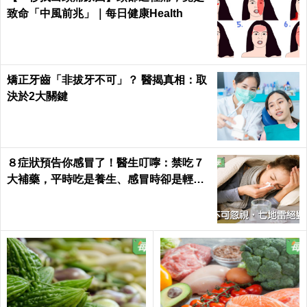
致命「中風前兆」｜每日健康Health
矯正牙齒「非拔牙不可」？ 醫揭真相：取
決於2大關鍵
８症狀預告你感冒了！醫生叮嚀：禁吃７
大補藥，平時吃是養生、感冒時卻是輕生
｜每日健康 Health