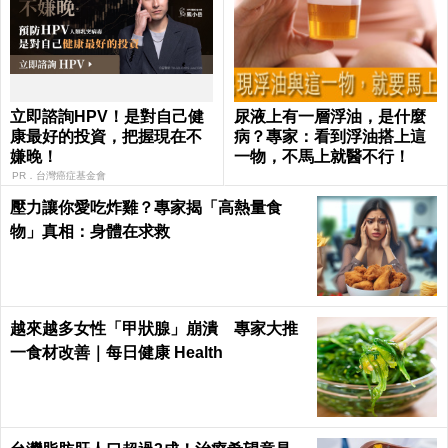
立即諮詢HPV！是對自己健
尿液上有一層浮油，是什麼
康最好的投資，把握現在不
病？專家：看到浮油搭上這
嫌晚！
一物，不馬上就醫不行！
PR．台灣癌症基金會
壓力讓你愛吃炸雞？專家揭「高熱量食
物」真相：身體在求救
越來越多女性「甲狀腺」崩潰 專家大推
一食材改善｜每日健康 Health