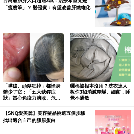
台灣脂肪肝人口超過3成！治療希望竟是
「瘦瘦筆」？ 醫證實：有望改善肝纖維化
「嘴破、頭髮狂掉」都怪身
曬棉被根本沒用？洗衣達人
體少了它：「五大缺鋅症
教你3招消滅塵蟎、細菌，睡
狀」當心免疫力潰敗、危機
覺不過敏
一觸即發！3食物救回來｜每
日健康Health
【SNQ愛美麗】美容聖品挑選五個步驟
找出適合自己的膠原蛋白