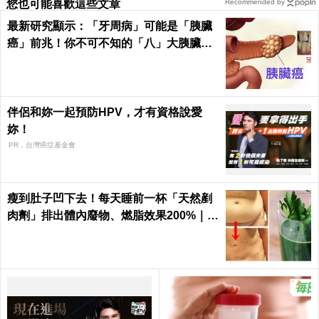
您也可能喜歡這些文章
Recommended by
最新研究顯示：「牙周病」可能是「胰臟
癌」前兆！你不可不知的「八」大胰臟癌
警訊！
伴侶和妳一起預防HPV，才有資格說愛
妳！
PR．台灣癌症基金會
瘦到肚子凹下去！每天睡前一杯「天然剷
肉劑」排出體內廢物、燃脂效果200%｜每
日健康