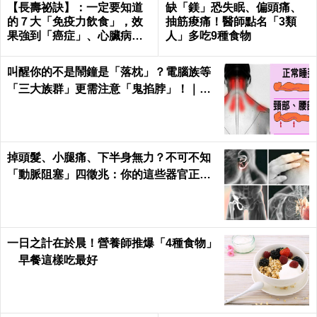
【長壽祕訣】：一定要知道
缺「鎂」恐失眠、偏頭痛、
的７大「免疫力飲食」，效
抽筋痠痛！醫師點名「3類
果強到「癌症」、心臟病、
人」多吃9種食物
糖尿病都怕！｜每日健康He
alth
叫醒你的不是鬧鐘是「落枕」？電腦族等
「三大族群」更需注意「鬼掐脖」！｜每
日健康Health
掉頭髮、小腿痛、下半身無力？不可不知
「動脈阻塞」四徵兆：你的這些器官正在
壞死！｜每日健康 Health
一日之計在於晨！營養師推爆「4種食物」
早餐這樣吃最好