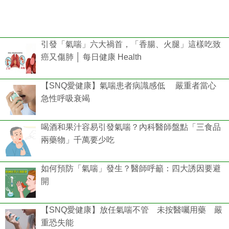
引發「氣喘」六大禍首，「香腸、火腿」這樣吃致
癌又傷肺 │ 每日健康 Health
【SNQ愛健康】氣喘患者病識感低 嚴重者當心
急性呼吸衰竭
喝酒和果汁容易引發氣喘？內科醫師盤點「三食品
兩藥物」千萬要少吃
如何預防「氣喘」發生？醫師呼籲：四大誘因要避
開
【SNQ愛健康】放任氣喘不管 未按醫囑用藥 嚴
重恐失能