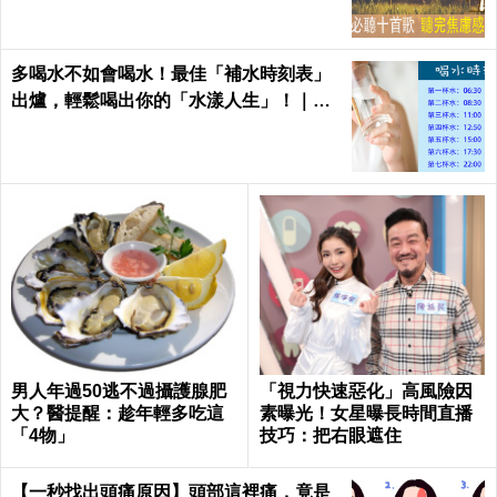
多喝水不如會喝水！最佳「補水時刻表」
出爐，輕鬆喝出你的「水漾人生」！｜每
日健康Health
男人年過50逃不過攝護腺肥
「視力快速惡化」高風險因
大？醫提醒：趁年輕多吃這
素曝光！女星曝長時間直播
「4物」
技巧：把右眼遮住
【一秒找出頭痛原因】頭部這裡痛，竟是