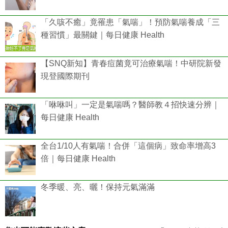
「久咳不癒」竟罹患「氣喘」！預防氣喘養成「三
種習慣」最關鍵｜每日健康 Health
【SNQ新知】青春痘菌竟可治療氣喘！中研院新發
現登國際期刊
「咻咻叫」一定是氣喘嗎？醫師教４招快速分辨｜
每日健康 Health
全台1/10人有氣喘！合併「這個病」致命率增高3
倍｜每日健康 Health
冬季暖、亮、曬！保持元氣滿滿