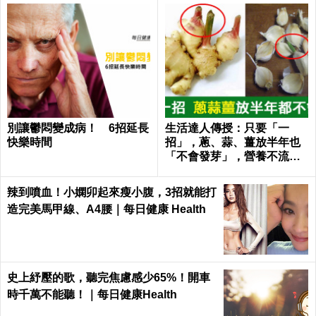
別讓鬱悶變成病！ 6招延長
生活達人傳授：只要「一
快樂時間
招」，蔥、蒜、薑放半年也
「不會發芽」，營養不流
失！｜每日健康Health
辣到噴血！小嫻卯起來瘦小腹，3招就能打
造完美馬甲線、A4腰｜每日健康 Health
史上紓壓的歌，聽完焦慮感少65%！開車
時千萬不能聽！｜每日健康Health