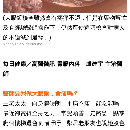
(大腸鏡檢查雖然會有疼痛不適，但是在藥物幫忙
及有經驗醫師操作下，仍然可使這項檢查對病人
的不適減到最輕。)
Naeblys / Via shutterstock
每日健康／高醫醫訊 胃腸內科 盧建宇 主治醫
師
醫師要我做大腸鏡，會痛嗎？
王老太太一向身體硬朗，不病不痛，能吃能喝，
最近卻覺得全身乏力，常覺頭昏，走路急一點或
爬個樓梯還會氣喘吁吁，鄰居老朋友也說她臉色