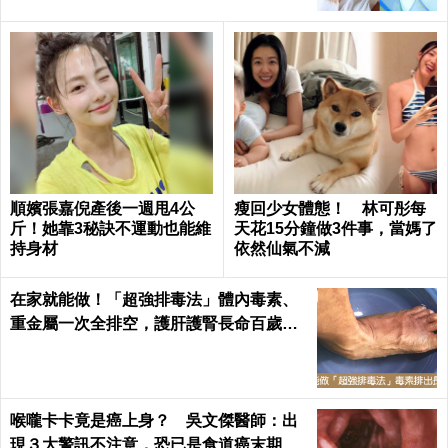
順嬪張嘉倪產後一週甩4公
瘦回少女體態！ 林可彤每
斤！她靠3秘訣不運動也能維
天花15分鐘做3件事，當媽了
持身材
依然仙氣不減
在家就能做！「超強排毒法」體內毒素、
重金屬一次全排空，護肝護腎長命百歲｜
每日健康 Health
喉嚨卡卡竟是癌上身？ 吳文傑醫師：出
現３大警訊不注意，恐已是食道癌末期