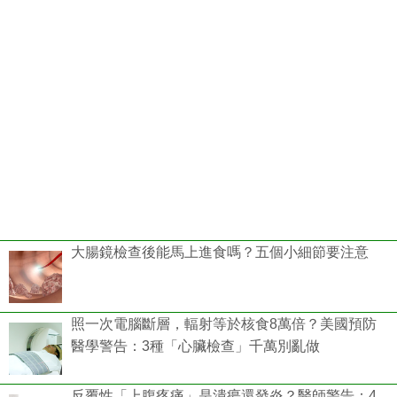
大腸鏡檢查後能馬上進食嗎？五個小細節要注意
照一次電腦斷層，輻射等於核食8萬倍？美國預防
醫學警告：3種「心臟檢查」千萬別亂做
反覆性「上腹疼痛」是潰瘍還發炎？醫師警告：4