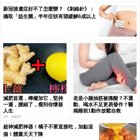
新冠後遺症好不了怎麼辦？ 《刺絡針》：
攝取「益生菌」半年症狀有望緩解6成以上
減肥首選，檸檬加它，堅持
老是小腿抽筋被痛醒？不運
一週，腰細了，瘦到你懷疑
動、喝水不足更易發作？醫
人生
揭睡前1動作放鬆自救
PR．新素簡
超神減肥神器！橘子不要直接吃，加點這
個！體重天天下降