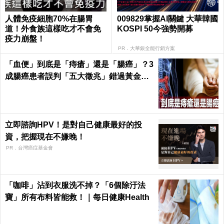
人體免疫細胞70%在腸胃
009829掌握AI關鍵 大華韓國
道！外食族這樣吃才不會免
KOSPI 50今強勢開募
疫力崩盤！
PR．大華銀全能行銷方案
「血便」到底是「痔瘡」還是「腸癌」？3
成腸癌患者誤判「五大徵兆」錯過黃金治
療期｜每日健康Health
立即諮詢HPV！是對自己健康最好的投
資，把握現在不嫌晚！
PR．台灣癌症基金會
「咖啡」沾到衣服洗不掉？「6個除汙法
寶」所有布料皆能救！｜每日健康Health