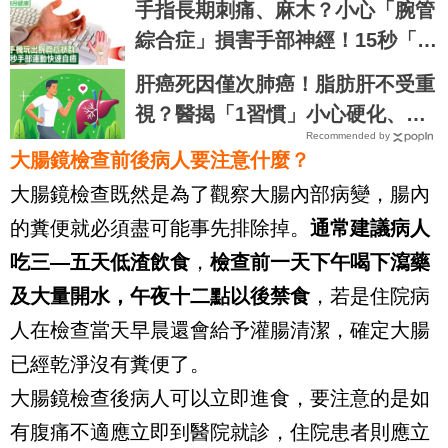
手指長期刺痛、麻木？小心「腕管
綜合症」損害手部神經！15秒「手
部伸展」這樣練，別讓身體空
肝癌死因僅次肺癌！脂肪肝不受重
「腕」惜！
視？醫揭「1習慣」小心硬化、變
Recommended by
腫瘤
大腸鏡檢查前後病人要注意什麼？
大腸鏡檢查既然是為了觀察大腸內部病變，腸內
的糞便就必須盡可能事先排除掉。
通常建議病人
吃三—五天低渣飲食
，
檢查前一天下午喝下瀉藥
及大量開水，午夜十二點以後禁食
，若是住院病
人在檢查當天早晨還會給予灌腸清潔，確定大腸
已經乾淨沒有糞便了。
大腸鏡檢查後病人可以立即進食，要注意的是如
有腹痛不適應立即到醫院就診，住院患者則應立