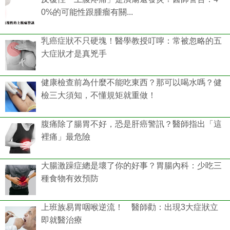
0%的可能性跟腫瘤有關...
乳癌症狀不只硬塊！醫學教授叮嚀：常被忽略的五
大症狀才是真兇手
健康檢查前為什麼不能吃東西？那可以喝水嗎？健
檢三大須知，不懂規矩就重做！
腹痛除了腸胃不好，恐是肝癌警訊？醫師指出「這
裡痛」最危險
大腸激躁症總是壞了你的好事？胃腸內科：少吃三
種食物有效預防
上班族易胃咽喉逆流！ 醫師勸：出現3大症狀立
即就醫治療