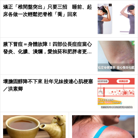
矯正「椎間盤突出」只要三招 睡前、起
床各做一次輕鬆把脊椎「喬」回來
腋下冒痘＝身體故障！四部位長痘痘當心
發炎、化膿、潰爛，愛抽菸和肥胖者更要
小心｜每日健康 Health
壞膽固醇降不下來 壯年兄妹接連心肌梗塞
／洪素卿