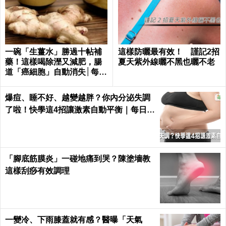
一碗「生薑水」勝過十帖補
這樣防曬最有效！ 謹記2招
藥！這樣喝除溼又減肥，腸
夏天紫外線曬不黑也曬不老
道「癌細胞」自動消失│每日
健康 Health
爆痘、睡不好、越變越胖？你內分泌失調
了啦！快學這4招讓激素自動平衡｜每日健
康 Health
「腳底筋膜炎」一碰地痛到哭？陳塗墻教
這樣刮痧有效調理
一變冷、下雨膝蓋就有感？醫曝「天氣