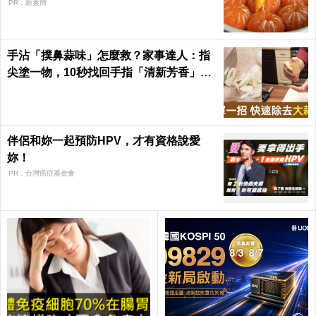
PR．新素簡
手沾「撲鼻蒜味」怎麼救？家事達人：指
尖塗一物，10秒找回手指「清新芳香」｜
每日健康Health
伴侶和妳一起預防HPV，才有資格說愛
妳！
PR．台灣癌症基金會