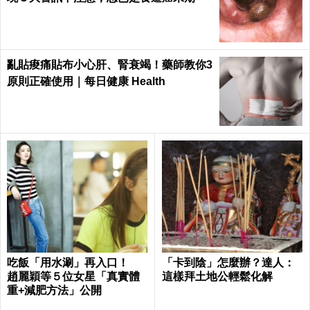
亂貼痠痛貼布小心肝、腎衰竭！藥師教你3
原則正確使用｜每日健康 Health
吃飯「用水涮」再入口！
「卡到陰」怎麼辦？達人：
趙麗穎等５位女星「真實體
這樣拜土地公輕鬆化解
重+減肥方法」公開