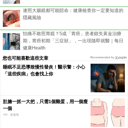
連照大腸鏡都可能賠命：健康檢查你一定要知道的
隱藏風險
怕痛不敢照胃鏡？5成「胃癌」患者錯失黃金治療
期，胃癌初期「三症狀」，一出現隨即就醫｜每日
健康Health
您也可能喜歡這些文章
Recommended by
睡眠不足恐導致慢性發炎！醫示警：小心
「這些疾病」也會找上你
肚腩一抓一大把，只需1個雞蛋，用一個瘦
一個
PR．新素簡