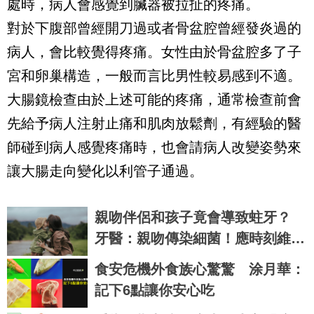
處時，病人會感覺到臟器被拉扯的疼痛。
對於下腹部曾經開刀過或者骨盆腔曾經發炎過的
病人，會比較覺得疼痛。女性由於骨盆腔多了子
宮和卵巢構造，一般而言比男性較易感到不適。
大腸鏡檢查由於上述可能的疼痛，通常檢查前會
先給予病人注射止痛和肌肉放鬆劑，有經驗的醫
師碰到病人感覺疼痛時，也會請病人改變姿勢來
讓大腸走向變化以利管子通過。
親吻伴侶和孩子竟會導致蛀牙？
牙醫：親吻傳染細菌！應時刻維護
口腔健康
食安危機外食族心驚驚 涂月華：
記下6點讓你安心吃