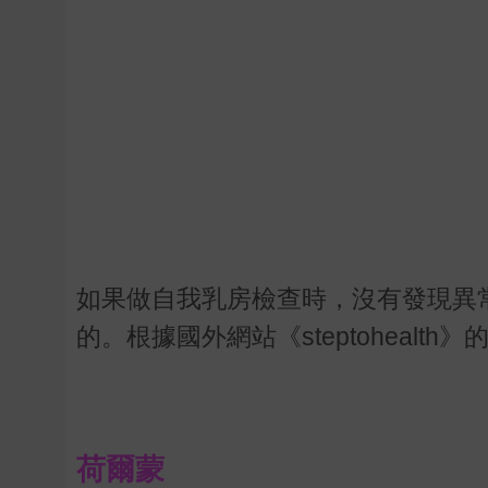
如果做自我乳房檢查時，沒有發現異
的。根據國外網站《steptoheal
荷爾蒙