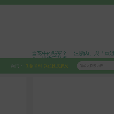
雪花牛的秘密？ 「注脂肉」與「重
肉」揭食安疑慮
熱門：
生物製劑
異位性皮膚炎