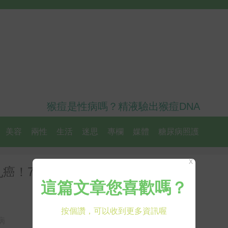
猴痘是性病嗎？精液驗出猴痘DNA
美容
兩性
生活
迷思
專欄
媒體
糖尿病照護
X
癌！7大原因引起疼痛，想改
病