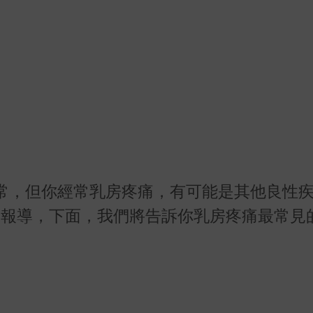
常，但你經常乳房疼痛，有可能是其他良性
th》的報導，下面，我們將告訴你乳房疼痛最常