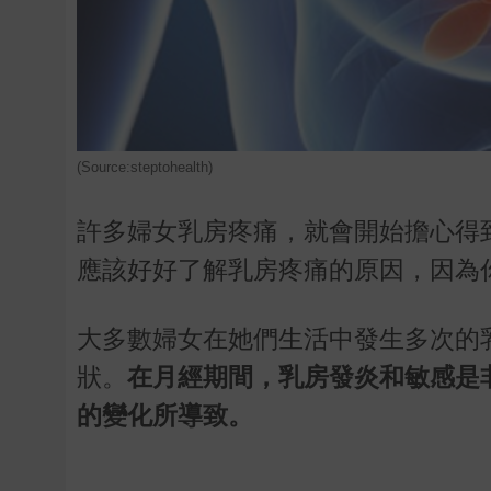
(Source:
steptohealth
)
許多婦女乳房疼痛，就會開始擔心得
應該好好了解乳房疼痛的原因，因為
大多數婦女在她們生活中發生多次的
狀。
在月經期間，乳房發炎和敏感是
的變化所導致。