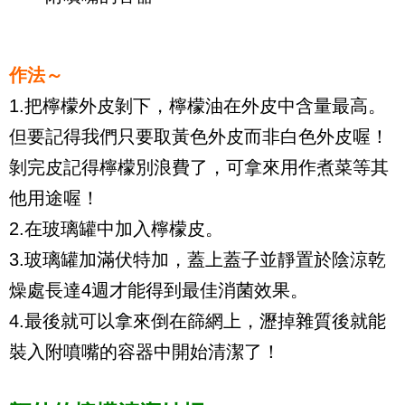
作法～
1.把檸檬外皮剝下，檸檬油在外皮中含量最高。
但要記得我們只要取黃色外皮而非白色外皮喔！
剝完皮記得檸檬別浪費了，可拿來用作煮菜等其
他用途喔！
2.在玻璃罐中加入檸檬皮。
3.玻璃罐加滿伏特加，蓋上蓋子並靜置於陰涼乾
燥處長達4週才能得到最佳消菌效果。
4.最後就可以拿來倒在篩網上，瀝掉雜質後就能
裝入附噴嘴的容器中開始清潔了！