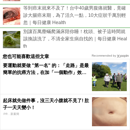
等到癌末就來不及了！台中40歲男腹痛就醫，竟確
診大腸癌末期，為了活久一點，10大症狀千萬別輕
忽｜每日健康 Health
別讓百萬塵蟎爬滿床陪你睡！枕頭、被子這時間就
該換該洗了，不清全家生病自找的｜每日健康 Heal
th
您也可能喜歡這些文章
Recommended by
要運動就要做 "第一名" 的：「走路」是最
簡單的抗癌方法，在加「一個動作」效果
倍增！
起床就先做件事，沒三天小腹就不見了! 肚
子一天天變小！
PR．新素簡