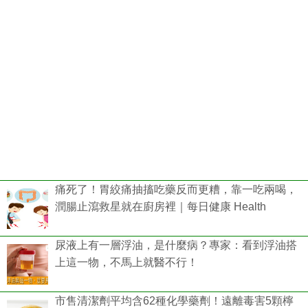
痛死了！胃絞痛抽搐吃藥反而更糟，靠一吃兩喝，
潤腸止瀉救星就在廚房裡｜每日健康 Health
尿液上有一層浮油，是什麼病？專家：看到浮油搭
上這一物，不馬上就醫不行！
市售清潔劑平均含62種化學藥劑！遠離毒害5顆檸