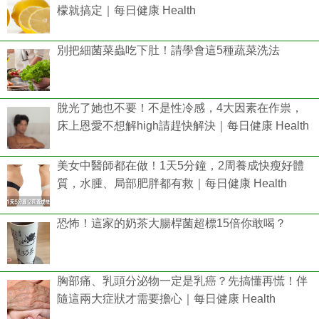
檬就搞定｜每日健康 Health
別把細菌菜蟲吃下肚！請學會這5種蔬菜洗法
脫光了她也不要！不是性冷感，4大因素在作祟，
床上恩愛不想解high請趕快解決｜每日健康 Health
美女中醫師都在做！1天5分鐘，2周養成快瘦好體
質，水腫、局部肥胖都有救｜每日健康 Health
恐怖！這家的奶茶大腸桿菌超標15倍你敢喝？
胸部痛、乳頭分泌物一定是乳癌？先搞懂再慌！伴
隨這兩大症狀才需要擔心｜每日健康 Health