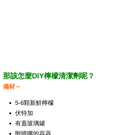
那該怎麼DIY檸檬清潔劑呢？
備材～
5-6顆新鮮檸檬
伏特加
有蓋玻璃罐
附噴嘴的容器