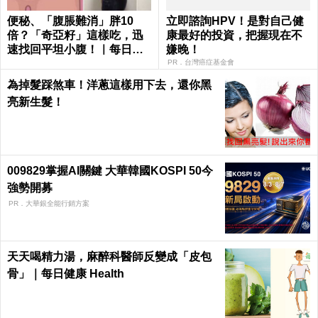
便秘、「腹脹難消」胖10
立即諮詢HPV！是對自己健
倍？「奇亞籽」這樣吃，迅
康最好的投資，把握現在不
速找回平坦小腹！｜每日健
嫌晚！
康 Health
PR．台灣癌症基金會
為掉髮踩煞車！洋蔥這樣用下去，還你黑
亮新生髮！
009829掌握AI關鍵 大華韓國KOSPI 50今
強勢開募
PR．大華銀全能行銷方案
天天喝精力湯，麻醉科醫師反變成「皮包
骨」｜每日健康 Health