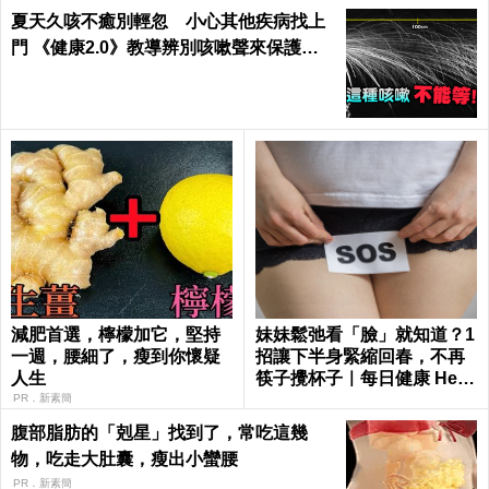
夏天久咳不癒別輕忽 小心其他疾病找上
門 《健康2.0》教導辨別咳嗽聲來保護自
己
減肥首選，檸檬加它，堅持
妹妹鬆弛看「臉」就知道？1
一週，腰細了，瘦到你懷疑
招讓下半身緊縮回春，不再
人生
筷子攪杯子｜每日健康 Healt
h
PR．新素簡
腹部脂肪的「剋星」找到了，常吃這幾
物，吃走大肚囊，瘦出小蠻腰
PR．新素簡