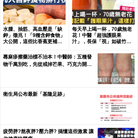
水腫、抽筋、高血壓是「缺
每天早上喝一杯，70歲無老
鉀」徵兆！「9種含鉀食物」
花！中醫「超強護眼果
大公開，這些比香蕉更補鉀
汁」，長保「視」如破竹好
｜每日健康 Health
眼力｜每日健康 Health
蕁麻疹擦藥治標不治本！中醫師：五種發
物千萬別吃，先從戒掉芒果、巧克力開始
｜每日健康 Health
衛生局公布最新「基隆足跡」
疲勞胖?熬夜胖?壓力胖? 搞懂這些激素 讓