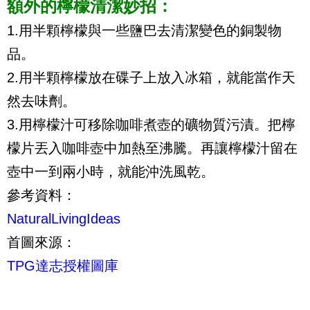
額外的檸檬清潔妙招：
1.用半顆檸檬與一些鹽巴去清潔變色的銅製物
品。
2.用半顆檸檬放在碟子上放入冰箱，就能當作天
然去味劑。
3.用檸檬汁可移除咖啡煮壺的礦物質污漬。把檸
檬片丟入咖啡壺中加熱至沸騰。再讓檸檬汁留在
壺中一到兩小時，就能沖洗風乾。
參考資料：
NaturalLivingIdeas
首圖來源：
TPG達志授權圖庫