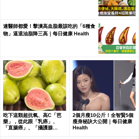
連醫師都愛！擊潰高血脂最該吃的「6種食
物」逼退油脂降三高｜每日健康 Health
吃下這顆超抗氧、高C「芭
2個月瘦10公斤！全智賢5個
樂」，從此跟「乳癌」、
瘦身秘訣大公開｜每日健康
「直腸癌」、「攝護腺
Health
癌」、「甲腫」一刀兩斷！