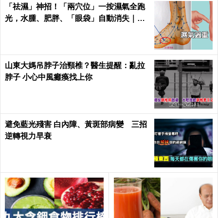
「祛濕」神招！「兩穴位」一按濕氣全跑
光，水腫、肥胖、「眼袋」自動消失｜每
日健康Health
山東大媽吊脖子治頸椎？醫生提醒：亂拉
脖子 小心中風癱瘓找上你
避免藍光殘害 白內障、黃斑部病變 三招
逆轉視力早衰