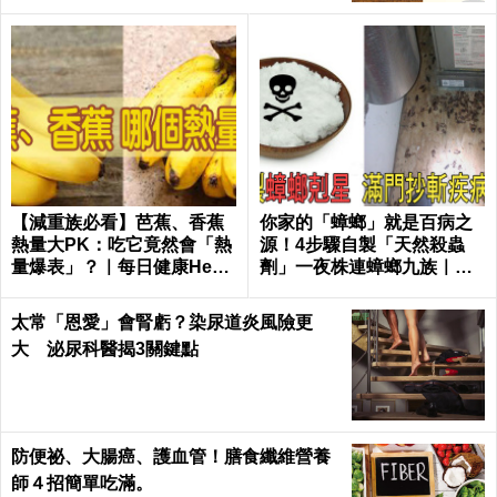
【減重族必看】芭蕉、香蕉
你家的「蟑螂」就是百病之
熱量大PK：吃它竟然會「熱
源！4步驟自製「天然殺蟲
量爆表」？｜每日健康Healt
劑」一夜株連蟑螂九族｜每
h
日健康 Health
太常「恩愛」會腎虧？染尿道炎風險更
大 泌尿科醫揭3關鍵點
防便祕、大腸癌、護血管！膳食纖維營養
師４招簡單吃滿。