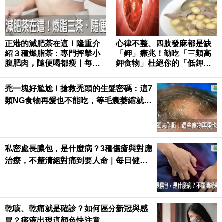
正港的減肥茶在這！隆重介
心律不整、四肢發麻都是缺
紹３種燃脂茶：專門抨擊小
「鉀」癥兆！勤吃「三類高
腹肥肉，隨便喝都瘦｜每日
鉀食物」杜絕你的「低鉀」
健康 Health
危機｜每日健康Health
禿一塊好尷尬！搶救禿頭的生髮密碼：這7
類NG食物再愛也不能吃，等毛囊萎縮就來
不及了｜每日健康 Health
私密處長膿包，是什麼病？3種傷瘡與對應
治療，不釐清絕對痛到要人命｜每日健康
Health
乾咳、乾痛就是確診？如何區分新冠與感
冒？痰液出現這顏色快注意