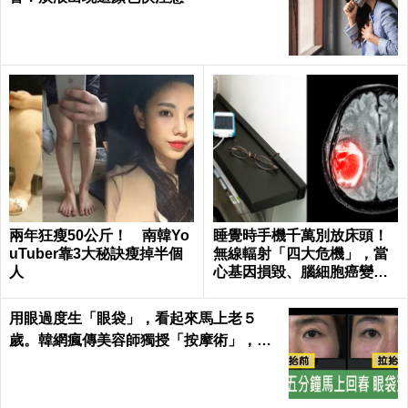
兩年狂瘦50公斤！ 南韓Yo
睡覺時手機千萬別放床頭！
uTuber靠3大秘訣瘦掉半個
無線輻射「四大危機」，當
人
心基因損毀、腦細胞癌變！
｜每日健康Health
用眼過度生「眼袋」，看起來馬上老５
歲。韓網瘋傳美容師獨授「按摩術」，五
分鐘馬上回春～