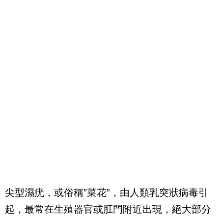
尖型濕疣，或俗稱”菜花”，由人類乳突狀病毒引
起，最常在生殖器官或肛門附近出現，絕大部分