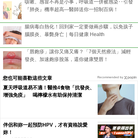
咳嗽、感冒不再是小事，呼吸道一併被感染‥引發
『肺炎』機率超高—醫師送你一招制百病！
腸病毒白熱化！回到家一定要做兩步驟，以免孩子
腦膜炎、暴斃身亡｜每日健康 Health
「唇皰疹」讓你又痛又癢？「7個天然療法」減輕
發炎、加速皰疹脫落，還你健康雙唇！
您也可能喜歡這些文章
Recommended by
夏天呼吸道易不適！醫推4食物「抗發炎、
增強免疫」 喝檸檬水有助保持清潔
伴侶和妳一起預防HPV，才有資格說愛
妳！