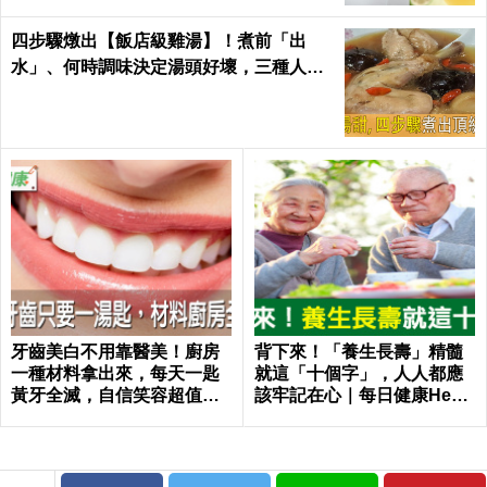
四步驟燉出【飯店級雞湯】！煮前「出
水」、何時調味決定湯頭好壞，三種人不
適合喝！｜每日健康Health
牙齒美白不用靠醫美！廚房
背下來！「養生長壽」精髓
一種材料拿出來，每天一匙
就這「十個字」，人人都應
黃牙全滅，自信笑容超值｜
該牢記在心｜每日健康Healt
每日健康 Health
h