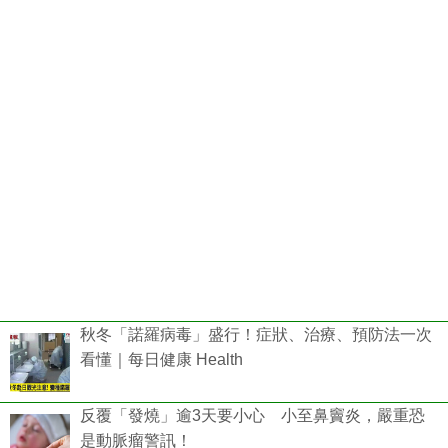
秋冬「諾羅病毒」盛行！症狀、治療、預防法一次
看懂｜每日健康 Health
反覆「發燒」逾3天要小心 小至鼻竇炎，嚴重恐
是動脈瘤警訊！