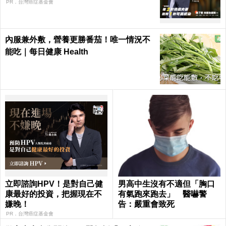
PR．台灣癌症基金會
內服兼外敷，營養更勝番茄！唯一情況不
能吃｜每日健康 Health
立即諮詢HPV！是對自己健
男高中生沒有不適但「胸口
康最好的投資，把握現在不
有氣跑來跑去」 醫嚇警
嫌晚！
告：嚴重會致死
PR．台灣癌症基金會