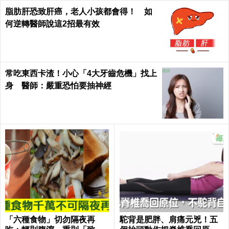
脂肪肝恐致肝癌，老人小孩都會得！ 如
何逆轉醫師說這2招最有效
常吃東西卡渣！小心「4大牙齒危機」找上
身 醫師：嚴重恐怕要抽神經
「六種食物」切勿隔夜再
駝背是肥胖、肩痛元兇！五