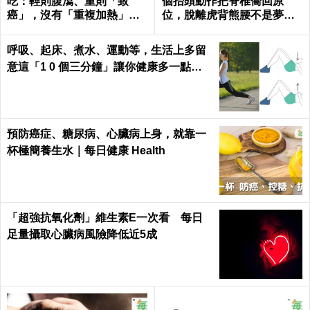
吃：輕則腹瀉、重則「致
個抬頭動作把脊椎喬回原
癌」，沒有「重複加熱」也
位，脫離虎背熊腰不是夢｜
一樣！｜每日健康Health
每日健康 Health
呼吸、起床、煮水、運動等，生活上多留
意這「1 0 個三分鐘」讓你健康多一點，
壽命多十年 ～
預防癌症、糖尿病、心臟病上身，就靠一
杯極簡養生水｜每日健康 Health
「超強抗氧化劑」維生素E一次看 每日
足量攝取心臟病風險降低近5成