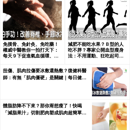
免摸骨、免針灸、免吃藥！
減肥不能吃水果？Ｂ型的人
權威中醫教你一拍打天下：
吃不胖？專家公開血型瘦身
每天９下促進氣血循環、活
法：不用運動、狂吃起司也
絡筋骨｜每日健康 Health
好好瘦｜每日健康 Health
扭傷、肌肉拉傷要冰敷還熱敷？復健科醫
師：有無「肌肉僵硬」是關鍵｜每日健康
Health
體脂肪降不下來？那你甭想瘦了！快喝
「減脂果汁」切割肥肉塑成肌肉超簡單｜
每日健康 Health