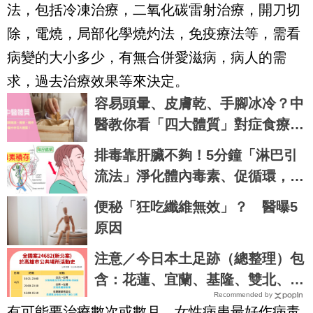
法，包括冷凍治療，二氧化碳雷射治療，開刀切
除，電燒，局部化學燒灼法，免疫療法等，需看
病變的大小多少，有無合併愛滋病，病人的需
求，過去治療效果等來決定。
容易頭暈、皮膚乾、手腳冰冷？中
醫教你看「四大體質」對症食療才
健康！
排毒靠肝臟不夠！5分鐘「淋巴引
流法」淨化體內毒素、促循環，感
冒、水腫不再來｜每日健康Health
便秘「狂吃纖維無效」？ 醫曝5
原因
注意／今日本土足跡（總整理）包
含：花蓮、宜蘭、基隆、雙北、桃
Recommended by
園、新竹、台南、高雄
有可能要治療數次或數月。女性病患最好作病毒