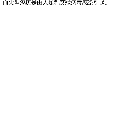
而尖型濕疣是由人類乳突狀病毒感染引起。