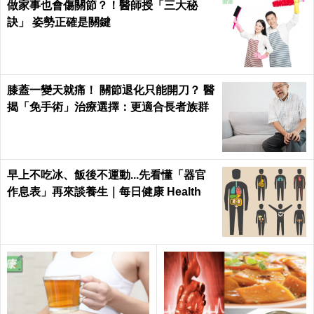
做家事也會傷關節？！醫師授「三大秘
訣」 姿勢正確是關鍵
膝蓋一變天就痛！ 關節退化只能開刀？ 醫
揭「免手術」治療選擇：更適合長者族群
早上不吃冰、飯後不運動...先看懂「器官
作息表」再來談養生｜每日健康 Health