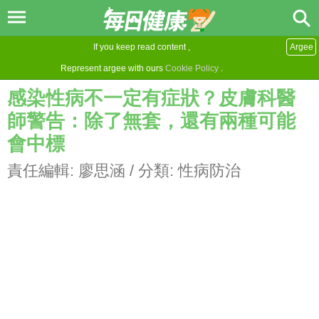
If you keep read content ,
Argee
Represent argee with ours
Cookie Policy
.
感染性病不一定有症狀？皮膚科醫
師警告：除了無套，還有兩種可能
會中標
責任編輯:
廖思涵
/ 分類:
性病防治