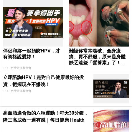
伴侶和妳一起預防HPV，才
難怪你常常嘴破、全身痠
有資格說愛妳！
痛、胃不舒服，原來是身體
缺乏這些「營養素」了！｜
每日健康 Health
PR．台灣癌症基金會
立即諮詢HPV！是對自己健康最好的投
資，把握現在不嫌晚！
PR．台灣癌症基金會
高血脂適合做的六種運動！每天30分鐘，
降三高成效一週有感｜每日健康 Health