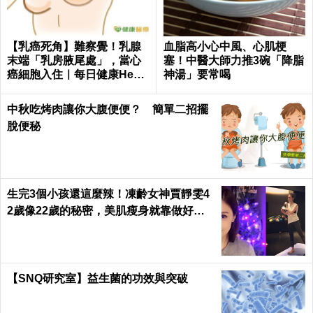
【乳癌死角】難察覺！乳腺
血脂高小心中風、心肌梗
末端「乳房腋尾處」，當心
塞！中醫大師力推3碗「降脂
癌細胞入住｜每日健康Healt
神湯」要常喝
h
中秋吃烤肉讓你大腹便便？ 簡單二招擺
脫便秘
生完3個小孩還這麼辣！凍齡女神賈靜雯4
2歲像22歲的秘密，美肌瘦身就靠做好這3
件事｜每日健康 Health
【SNQ研究室】益生菌的功效與突破