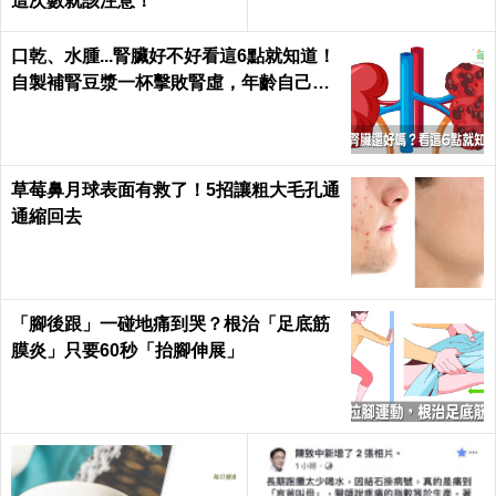
這次數就該注意！
口乾、水腫...腎臟好不好看這6點就知道！
自製補腎豆漿一杯擊敗腎虛，年齡自己決
定｜每日健康 Health
草莓鼻月球表面有救了！5招讓粗大毛孔通
通縮回去
「腳後跟」一碰地痛到哭？根治「足底筋
膜炎」只要60秒「抬腳伸展」