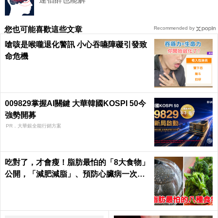
您也可能喜歡這些文章
Recommended by
嗆咳是喉嚨退化警訊 小心吞嚥障礙引發致
命危機
009829掌握AI關鍵 大華韓國KOSPI 50今
強勢開募
PR．大華銀全能行銷方案
吃對了，才會瘦！脂肪最怕的「8大食物」
公開，「減肥減脂」、預防心臟病一次滿
足｜每日健康Health