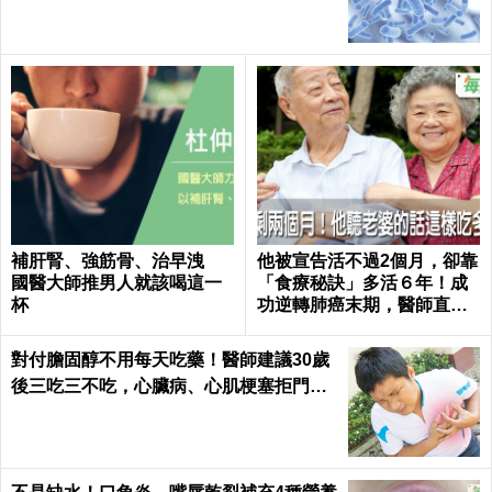
補肝腎、強筋骨、治早洩
他被宣告活不過2個月，卻靠
國醫大師推男人就該喝這一
「食療秘訣」多活６年！成
杯
功逆轉肺癌末期，醫師直
呼：不可思議｜每日健康 He
alth
對付膽固醇不用每天吃藥！醫師建議30歲
後三吃三不吃，心臟病、心肌梗塞拒門外
｜每日健康 Health