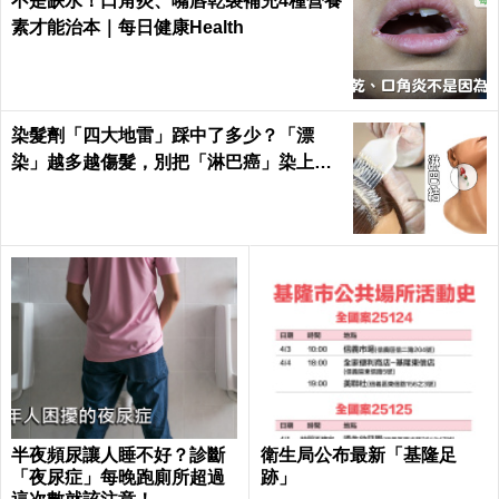
不是缺水！口角炎、嘴唇乾裂補充4種營養
素才能治本｜每日健康Health
染髮劑「四大地雷」踩中了多少？「漂
染」越多越傷髮，別把「淋巴癌」染上
身！｜每日健康Health
半夜頻尿讓人睡不好？診斷
衛生局公布最新「基隆足
「夜尿症」每晚跑廁所超過
跡」