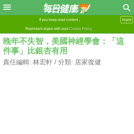
If you keep read content ,
Argee
Represent argee with ours
Cookie Policy
.
晚年不失智，美國神經學會：「這
件事」比銀杏有用
責任編輯:
林宏軒
/ 分類:
居家復健