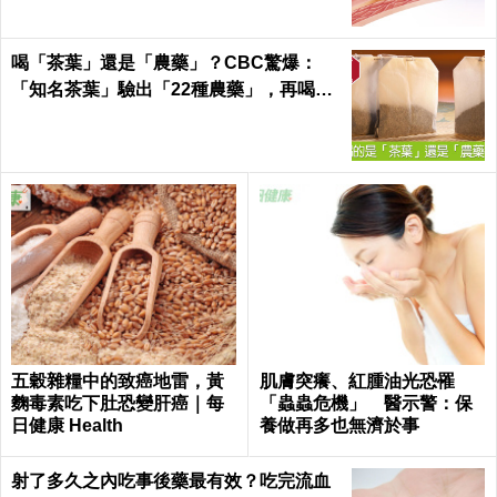
喝「茶葉」還是「農藥」？CBC驚爆：
「知名茶葉」驗出「22種農藥」，再喝癌
症、賀爾蒙失調找上門｜每日健康 Health
五穀雜糧中的致癌地雷，黃
肌膚突癢、紅腫油光恐罹
麴毒素吃下肚恐變肝癌｜每
「蟲蟲危機」 醫示警：保
日健康 Health
養做再多也無濟於事
射了多久之內吃事後藥最有效？吃完流血