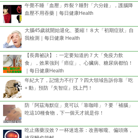
午覺不睡「血壓」炸裂？睡對「六分鐘」，護腦降
血壓不用吞藥｜每日健康Health
大腦45歲就開始退化、萎縮！８大「初期症狀」自
我檢測｜每日健康 Health
【長壽祕訣】：一定要知道的７大「免疫力飲
食」，效果強到「癌症」、心臟病、糖尿病都怕！
｜每日健康Health
年紀大了，記憶力不行了？四大領域告訴你靠「吃
+ 動」預防『失智症』找上門！
防「阿茲海默症」竟可以「靠咖啡」？要「補腦」
吃這10種食物，下一個天才就是你！
吃止痛藥沒效？一杯迷迭茶：改善喉嚨、偏頭痛，
連宿醉也能解