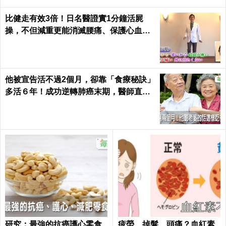
喝「茶葉」還是「農藥」？CBC驚爆：
「知名茶葉」驗出「22種農藥」，再喝癌
症、賀爾蒙失調找上門｜每日健康 Health
「背痛」、「肩痛」竟是「肺癌」前兆：
秒測「十大」肺癌預兆，提早發現治癒率
飆升50%！
不曬太陽、不喝牛奶、不喝自來水！江守
山醫師的８大養生秘技，不想罹癌就早點
跟著做｜每日健康 Health