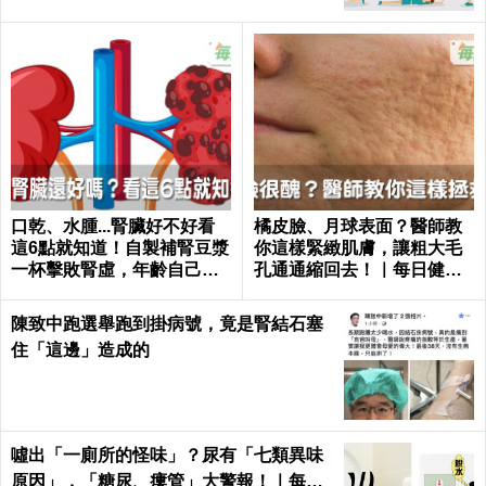
顧好面子靠這3招，不用時光機也能掌握47歲像27
歲的奇蹟秘訣｜每日健康 Health
臉部水腫？ 醫師這樣按摩促進血液循環、排水he
n有效
身體器官也有窮富養之分：心要窮養、肺要富養；
腎要窮養、肝要富養，你養對了嗎？
翹腳NG⋯⋯臉變大的原因就是這些行為！！！！
您也可能喜歡這些文章
Recommended by
皮膚濕疹、氣喘的元兇是「塵蟎」！醫師
一招「30秒」消滅床單惡蟲｜每日健康 H
ealth