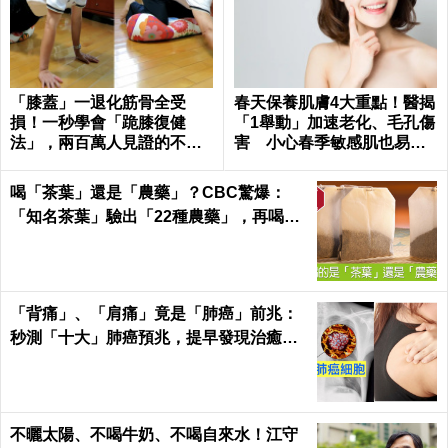
一天只能吃一顆蛋？ 小心
「早餐」吃太好，一堆病找
膽鹼不足變「腦殘」
上門？你不知道的「排毒真
相」，別再殘害自己的胃
了！
血脂高小心中風、心肌梗塞！中醫大師力
推3碗「降脂神湯」要常喝
觸摸腳就可確認「憂鬱傾向」？！自律神
經失調、憂鬱，按壓穴道增加元氣