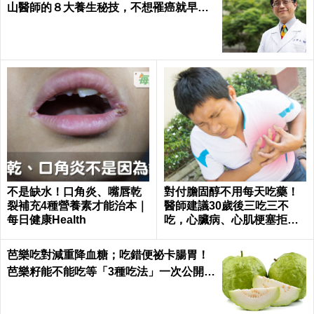
【SNQ研究室】益生菌的功效與突破
「膝蓋」一退化筋骨全受
春天保養肌膚4大重點！醫揭
損！一秒學會「跪膝復健
「1舉動」加速老化、毛孔傷
法」，兩百萬人見證的不老
害 小心春季敏感肌也易失
伸展術｜每日健康 Health
衡