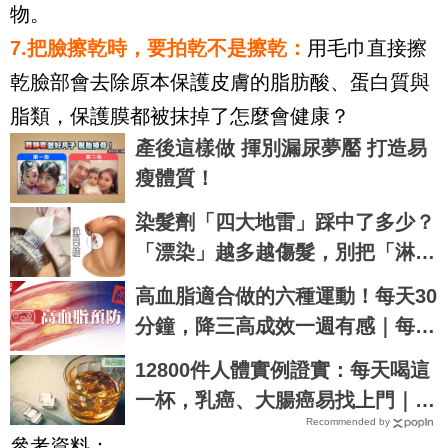
物。
7.把臉擦乾時，要拍乾不是擦乾：
用毛巾直接擦
乾臉部會去除原本保護皮膚的脂肪酸、蛋白質與
脂類，保護膜都被抹掉了怎麼會健康？
產後這樣做 揮別漏尿夢靨 打造易
瘦體質！
染髮劑「四大地雷」踩中了多少？
「漂染」越多越傷髮，別把「淋巴
癌」染上身！｜每日健康Health
高血脂適合做的六種運動！每天30
分鐘，降三高成效一週有感｜每日
健康 Health
12800件人體實例證實：每天喝這
一杯，乳癌、大腸癌易找上門｜每
Recommended by
日健康 Health
參考資料：