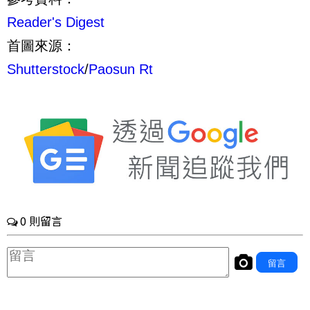
Reader's Digest
首圖來源：
Shutterstock
/
Paosun Rt