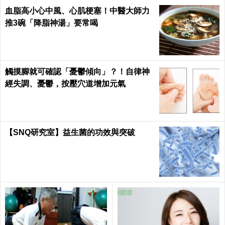
口乾、水腫...腎臟好不好看
橘皮臉、月球表面？醫師教
這6點就知道！自製補腎豆漿
你這樣緊緻肌膚，讓粗大毛
一杯擊敗腎虛，年齡自己決
孔通通縮回去！｜每日健康
定｜每日健康 Health
Health
陳致中跑選舉跑到掛病號，竟是腎結石塞
住「這邊」造成的
噓出「一廁所的怪味」？尿有「七類異味
原因」，「糖尿、瘻管」大警報！｜每日
健康Health
吃對了，才會瘦！脂肪最怕的「8大食物」
公開，「減肥減脂」、預防心臟病一次滿
足｜每日健康Health