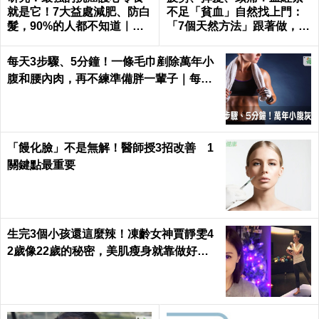
不是缺水！口角炎、嘴唇乾
對付膽固醇不用每天吃藥！
裂補充4種營養素才能治本｜
醫師建議30歲後三吃三不
每日健康Health
吃，心臟病、心肌梗塞拒門
外｜每日健康 Health
芭樂吃對減重降血糖；吃錯便祕卡腸胃！
芭樂籽能不能吃等「3種吃法」一次公開｜
每日健康 Health
比健走有效3倍！日名醫證實1分鐘活屍
操，不但減重更能消滅腰痛、保護心血管
｜每日健康 Health
他被宣告活不過2個月，卻靠「食療秘訣」
多活６年！成功逆轉肺癌末期，醫師直