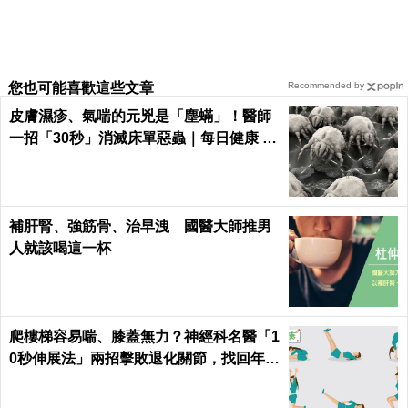
連醫美也救不了你｜每日健康 Health
雙下巴都遮住脖子了？瘦臉5招打造明星瓜子臉｜
每日健康 Health
「臉痛」病根在裡面！「四部位」痛點地圖大公
開，這裡痛竟是「三叉神經失調」｜每日健康Healt
h
手腳曬黑了怎麼辦？「天然美白配方」學起來，快
速又有效，讓你全身零色差。
冬天就是「美白好時機」：天然「瞬白絕招」在家
敷，迅速化身白雪公主！｜每日健康Health
梳子上頭髮比頭上還多？戒掉3大NG斷髮惡習，再
也不用戴假髮了｜每日健康 Health