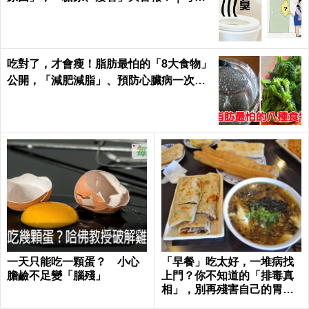
補肝腎、強筋骨、治早洩 國醫大師推男
人就該喝這一杯
爬樓梯容易喘、膝蓋無力？神經科名醫「1
0秒伸展法」兩招擊敗退化關節，找回年輕
腳骨不求人｜每日健康 Health