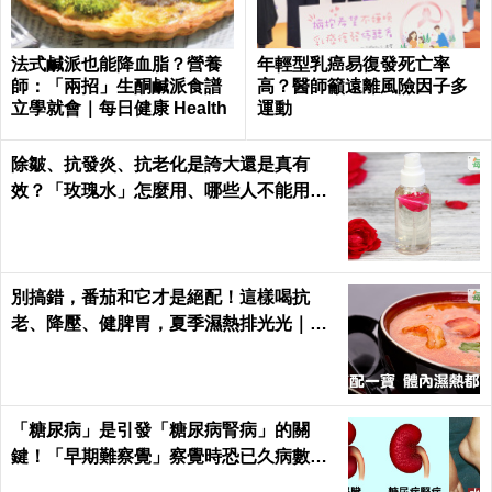
法式鹹派也能降血脂？營養
年輕型乳癌易復發死亡率
師：「兩招」生酮鹹派食譜
高？醫師籲遠離風險因子多
立學就會｜每日健康 Health
運動
除皺、抗發炎、抗老化是誇大還是真有
效？「玫瑰水」怎麼用、哪些人不能用｜
每日健康 Health
別搞錯，番茄和它才是絕配！這樣喝抗
老、降壓、健脾胃，夏季濕熱排光光｜每
日健康 Health
「糖尿病」是引發「糖尿病腎病」的關
鍵！「早期難察覺」察覺時恐已久病數
年！｜每日健康Health