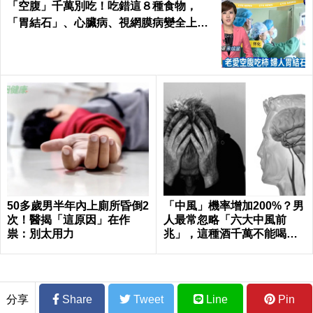
「空腹」千萬別吃！吃錯這８種食物，
「胃結石」、心臟病、視網膜病變全上身
｜每日健康Health
50多歲男半年內上廁所昏倒2
「中風」機率增加200%？男
次！醫揭「這原因」在作
人最常忽略「六大中風前
祟：別太用力
兆」，這種酒千萬不能喝｜
每日健康 Health
分享
Share
Tweet
Line
Pin