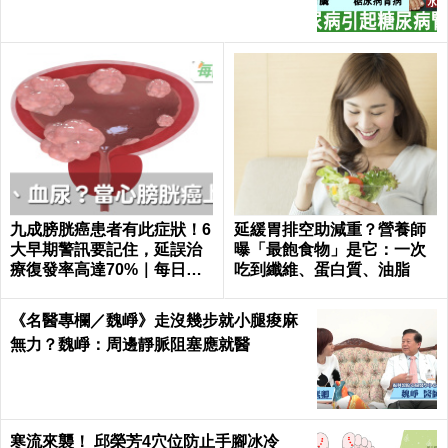
九成膀胱癌患者有此症狀！6
延緩胃排空助減重？營養師
大早期警訊要記住，延誤治
曝「最飽食物」是它：一次
療復發率高達70%｜每日健
吃到纖維、蛋白質、油脂
康 Health
《名醫專欄／魏崢》走沒幾步就小腿痠麻
無力？魏崢：周邊靜脈阻塞應就醫
寒流來襲！ 邱榮芳4穴位防止手腳冰冷