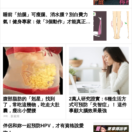
睡前「抬腿」可瘦腿、消水腫？別白費力
氣！健身專家：做「3個動作」才能真正躺
著瘦｜每日健康
腹部脂肪的「剋星」找到
2萬人研究證實：6種生活方
了，常吃這幾物，吃走大肚
式可預防「失智症」！ 這件
囊，瘦出小蠻腰
事顧大腦效果最強
PR．新素簡
伴侶和妳一起預防HPV，才有資格說愛