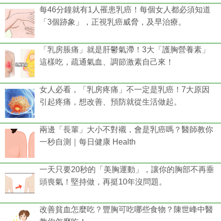
每46分鐘就有1人罹患乳癌！每個女人都必須知道
「3個跡象」，正視乳癌威脅，及早治療。
「乳房脹痛」就是肝鬱氣滯！3大「護胸營養素」
這樣吃，疏通氣血、調節激素自己來！
女人必看，「乳房疼痛」不一定是乳癌！7大原因
引起疼痛，想改善、預防就從生活做起。
兩邊「長輩」大小不對襯，會是乳癌嗎？醫師教你
一秒自測｜每日健康 Health
一天只要20秒的「美胸運動」，讓你的胸部不再垂
頭喪氣！堅持做，再挺10年沒問題。
改善貧血怎麼吃？豐胸可吃哪些食物？陳世峰中醫