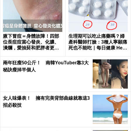
腋下冒痘＝身體故障！四部
生理期可以吃止痛藥嗎？婦
位長痘痘當心發炎、化膿、
產科醫師打臉：3種人寧願痛
潰爛，愛抽菸和肥胖者更要
死也不能吃｜每日健康 Healt
小心｜每日健康 Health
h
兩年狂瘦50公斤！ 南韓YouTuber靠3大
秘訣瘦掉半個人
女人味爆表！ 擁有完美背部曲線就靠這3
招必殺技