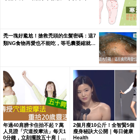
禿一塊好尷尬！搶救禿頭的生髮密碼：這7
類NG食物再愛也不能吃，等毛囊萎縮就來
不及了｜每日健康 Health
年過40肩膀卡住抬不起？萬
2個月瘦10公斤！全智賢5個
人見證「穴道按摩法」每天1
瘦身秘訣大公開｜每日健康
0分鐘，立刻擺脫五十肩｜每
Health