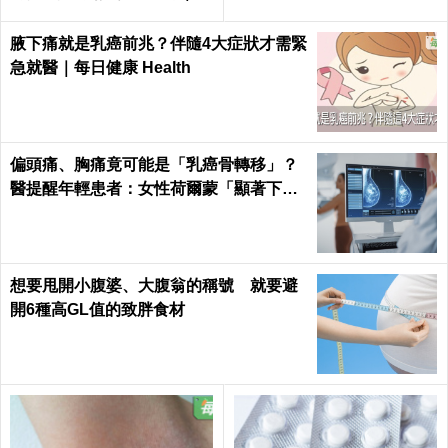
日健康Health
腋下痛就是乳癌前兆？伴隨4大症狀才需緊
急就醫｜每日健康 Health
偏頭痛、胸痛竟可能是「乳癌骨轉移」？
醫提醒年輕患者：女性荷爾蒙「顯著下
降」最危險
想要甩開小腹婆、大腹翁的稱號 就要避
開6種高GL值的致胖食材