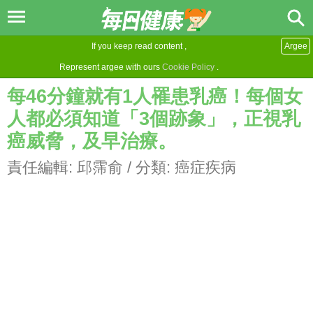
If you keep read content ,
Argee
Represent argee with ours
Cookie Policy
.
每46分鐘就有1人罹患乳癌！每個女
人都必須知道「3個跡象」，正視乳
癌威脅，及早治療。
責任編輯:
邱霈俞
/ 分類:
癌症疾病