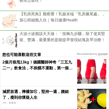
教你怎麼吃！
【乳癌死角】難察覺！乳腺末端「乳房腋尾處」，
當心癌細胞入住｜每日健康Health
大波小波都該天天做：「按胸九步驟」除了使其堅
挺、豐滿，最重要的是能提早發現結塊及早治療！
您也可能喜歡這些文章
Recommended by
2個月狠甩13kg！德國醫師神奇「三五九
二一」飲食法，不挨餓不運動，第一個月
就能見證奇蹟｜每日健康 Health
減肥首選，檸檬加它，堅持一週，腰細
了，瘦到你懷疑人生
PR．新素簡