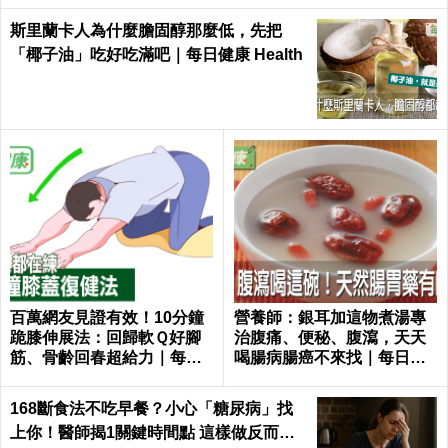
斯里蘭卡人為什麼膽固醇那麼低，先把
「椰子油」吃好吃滿吧｜每日健康 Health
百萬網友見證有效！10分鐘
營養師：銀耳加這物煮湯專
跪膝伸展法：回歸軟Ｑ好腳
治腹痛、便秘、腹瀉，天天
筋、骨齡回春超給力｜每日
喝腸病腸癌不來找｜每日健
健康 Health
康 Health
168斷食法不吃早餐？小心「糖尿病」找
上你！醫師揭1關鍵時間點 這樣做反而更