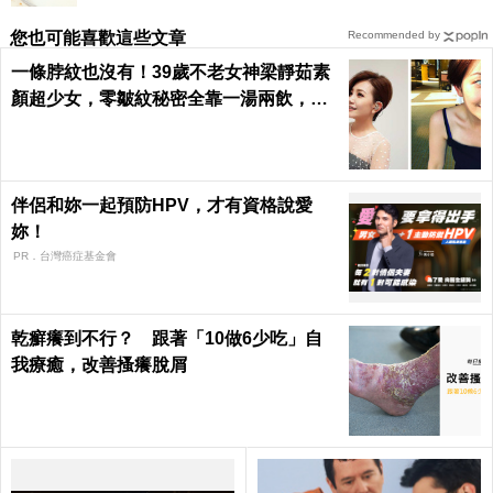
您也可能喜歡這些文章
Recommended by
一條脖紋也沒有！39歲不老女神梁靜茹素
顏超少女，零皺紋秘密全靠一湯兩飲，熬
夜疲憊一顆痘痘也不長｜每日健康 Health
伴侶和妳一起預防HPV，才有資格說愛
妳！
PR．台灣癌症基金會
乾癬癢到不行？ 跟著「10做6少吃」自
我療癒，改善搔癢脫屑