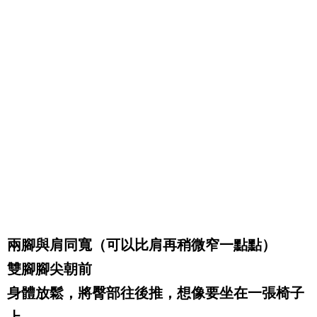
兩腳與肩同寬（可以比肩再稍微窄一點點）
雙腳腳尖朝前
身體放鬆，將臀部往後推，想像要坐在一張椅子