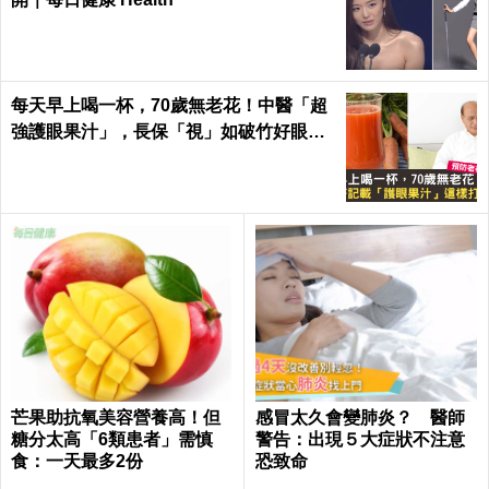
每天早上喝一杯，70歲無老花！中醫「超
強護眼果汁」，長保「視」如破竹好眼力
｜每日健康 Health
芒果助抗氧美容營養高！但
感冒太久會變肺炎？ 醫師
糖分太高「6類患者」需慎
警告：出現５大症狀不注意
食：一天最多2份
恐致命