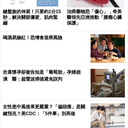
鍵盤族的伸展！只要約1分15
治癌藥物恐「傷心」，奇美
秒，解決關節僵硬、肌肉緊
醫領先亞洲推動「腫瘤心臟
繃
保護」
喝酒易臉紅！恐增食道癌風險
欣喜懷孕卻被告知是「葡萄胎」孕婦崩
潰 醫：超聲波掃描避免誤判
女性患中風後果更嚴重？「偏頭痛」是關
鍵預兆？美CDC：「5件事」別再做