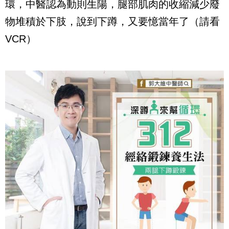
環，中醫認為動則生陽，腿部肌肉的收縮減少廢
物堆積於下肢，說到下蹲，又要憶當年了（請看
VCR）