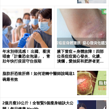
年末別得流感！ 出國、看演
腋下冒痘＝身體故障！四部
唱會「計畫恐全泡湯」， 青
位長痘痘當心發炎、化膿、
壯年快打疫苗守住假期
潰爛，愛抽菸和肥胖者更要
小心｜每日健康 Health
脂肪肝恐致肝癌！如何逆轉中醫師說喝這1
碗最有效
2個月瘦10公斤！全智賢5個瘦身秘訣大公
開｜每日健康 Health