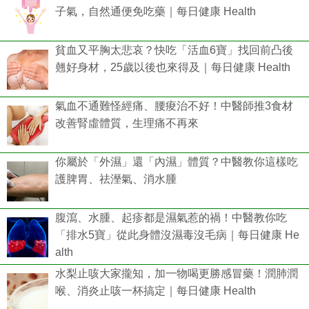
子氣，自然通便免吃藥｜每日健康 Health
貧血又平胸太悲哀？快吃「活血6寶」找回前凸後
翹好身材，25歲以後也來得及｜每日健康 Health
氣血不通難怪經痛、腰痠治不好！中醫師推3食材
改善腎虛體質，生理痛不再來
你屬於「外濕」還「內濕」體質？中醫教你這樣吃
護脾胃、祛溼氣、消水腫
腹瀉、水腫、起疹都是濕氣惹的禍！中醫教你吃
「排水5寶」從此身體沒濕毒沒毛病｜每日健康 He
alth
水梨止咳大家攏知，加一物喝更勝感冒藥！潤肺潤
喉、消炎止咳一杯搞定｜每日健康 Health