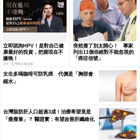
立即諮詢HPV！是對自己健
突然瘦了別太開心！ 專家
康最好的投資，把握現在不
列出11個你絕對不能忽視的
嫌晚！
「癌症信號」
PR．台灣癌症基金會
女生多喝咖啡可防乳癌 代價是「胸部會
縮水」
台灣脂肪肝人口超過3成！治療希望竟是
「瘦瘦筆」？ 醫證實：有望改善肝纖維化