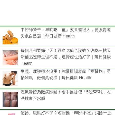
中醫師警告：早晚吃「薑」效果差很大，要強胃還
失眠自己選｜每日健康 Health
每個月都要痛七天！經痛吃藥也沒效？改吃三帖天
然補品逆轉生理不適，連腎虛也治好了｜每日健康
Health
生蠔、鹿鞭根本沒用！強腎壯陽就靠「兩腎物」重
拾雄風，做個真硬漢｜每日健康 Health
溼氣滯留乃致病關鍵！名中醫提倡「5吃5不吃」祛
溼排毒不水腫
便祕、腹脹好不了？名醫推「6吃6不吃」消除一肚