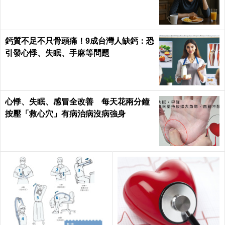
易胖
鈣質不足不只骨頭痛！9成台灣人缺鈣：恐
引發心悸、失眠、手麻等問題
心悸、失眠、感冒全改善 每天花兩分鐘
按壓「救心穴」有病治病沒病強身