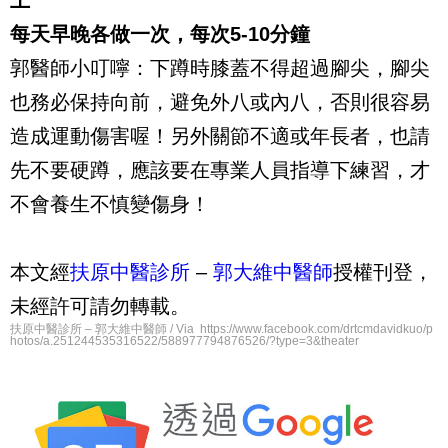
上
每天早晚各做一次，每次5-10分鐘
郭醫師小叮嚀：下蹲時膝蓋不得超過腳尖，腳尖
也務必保持向前，避免外八或內八，否則很容易
造成運動傷害喔！另外關節不適或年長者，也請
先不要硬蹲，應該要在專業人員指導下練習，才
不會養生不慎變傷身！
本文經
扶原中醫診所
–
郭大維中醫師
授權刊登，
未經許可請勿轉載。
扶原中醫診所 – 郭大維中醫師 / Via https://www.facebook.com/drtcmdavidkuo/p
hotos/a.251244535316522/588977794876526/?type=3&theater