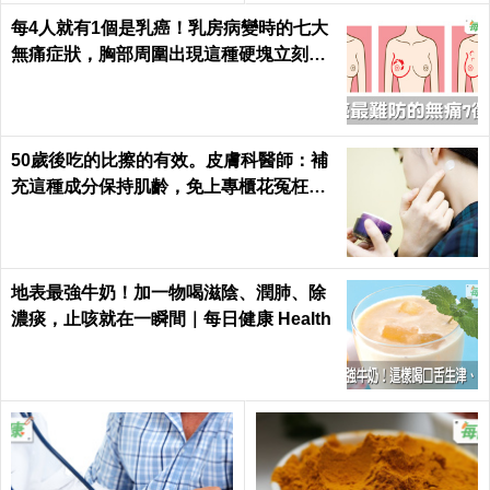
每4人就有1個是乳癌！乳房病變時的七大
無痛症狀，胸部周圍出現這種硬塊立刻就
醫｜每日健康 Health
50歲後吃的比擦的有效。皮膚科醫師：補
充這種成分保持肌齡，免上專櫃花冤枉錢
｜每日健康Health
地表最強牛奶！加一物喝滋陰、潤肺、除
濃痰，止咳就在一瞬間｜每日健康 Health