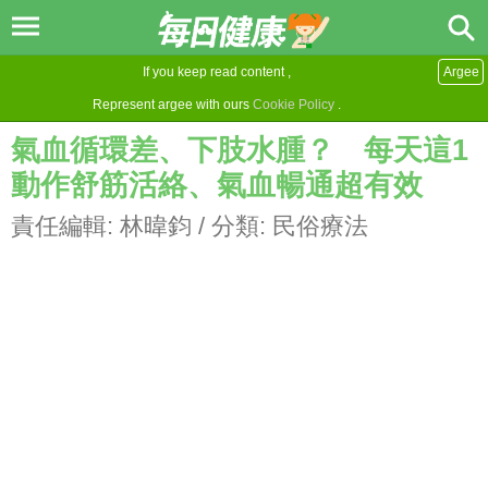
If you keep read content ,
Argee
Represent argee with ours
Cookie Policy
.
氣血循環差、下肢水腫？ 每天這1
動作舒筋活絡、氣血暢通超有效
責任編輯:
林暐鈞
/ 分類:
民俗療法