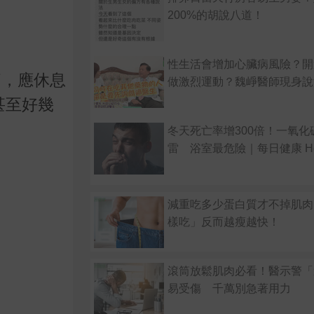
200%的胡說八道！
性生活會增加心臟病風險？開
痛，應休息
做激烈運動？魏崢醫師現身說
甚至好幾
冬天死亡率增300倍！一氧化
雷 浴室最危險｜每日健康 Hea
減重吃多少蛋白質才不掉肌肉
樣吃」反而越瘦越快！
滾筒放鬆肌肉必看！醫示警「
易受傷 千萬別急著用力