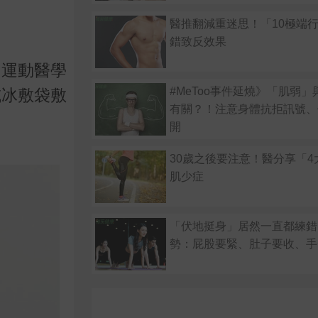
醫推翻減重迷思！「10極端
錯致反效果
國運動醫學
#MeToo事件延燒》「肌弱
或冰敷袋敷
有關？！注意身體抗拒訊號、
開
30歲之後要注意！醫分享「4
肌少症
「伏地挺身」居然一直都練錯
勢：屁股要緊、肚子要收、手