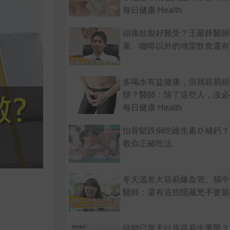
每日健康 Health
頭痛欲裂好難受？王嚴鋒醫師
葉、咖啡以外的地雷飲食還有
多喝水有益健康，但我容易頻
辦？醫師：除了這些人，沒必
每日健康 Health
怕骨鬆跌倒吃維生素Ｄ補鈣？
教你正確吃法
冬天溫差大容易爆血管、腦中
醫師：還有這些隱藏兇手要當
排卵日當天行房容易生男嬰？