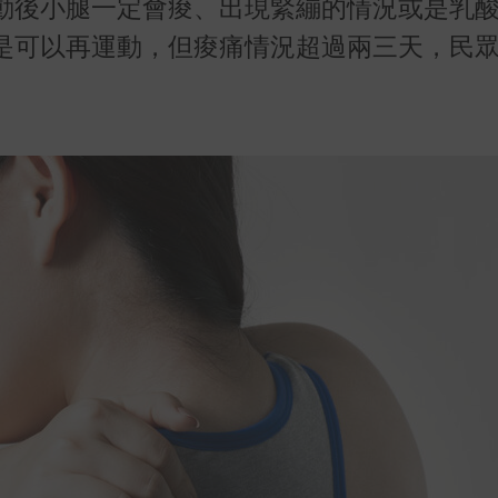
動後小腿一定會痠、出現緊繃的情況或是乳
是可以再運動，但痠痛情況超過兩三天，民