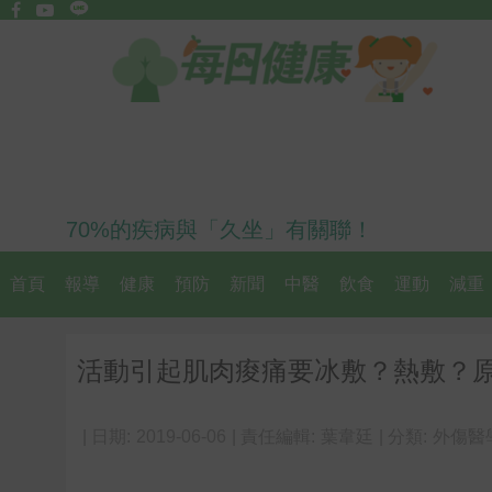
70%的疾病與「久坐」有關聯！
首頁
報導
健康
預防
新聞
中醫
飲食
運動
減重
活動引起肌肉痠痛要冰敷？熱敷？
| 日期:
2019-06-06
| 責任編輯:
葉韋廷
| 分類:
外傷醫