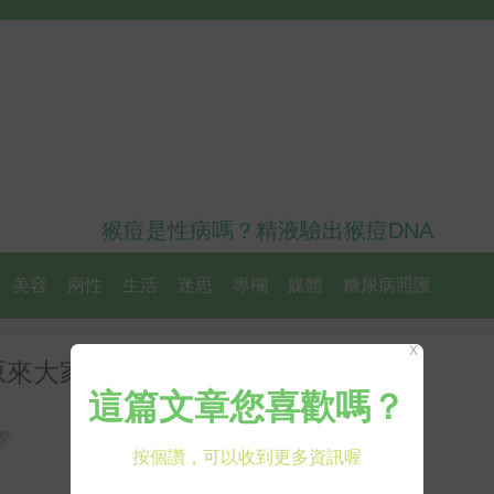
猴痘是性病嗎？精液驗出猴痘DNA
美容
兩性
生活
迷思
專欄
媒體
糖尿病照護
X
原來大家都做錯了！
學