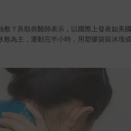
熱敷？吳順堯醫師表示，以國際上發表如美
冰敷為主，運動完半小時，用塑膠袋裝冰塊