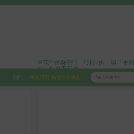
雪花牛的秘密？ 「注脂肉」與「重
肉」揭食安疑慮
熱門：
生物製劑
異位性皮膚炎