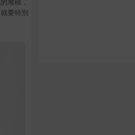
酸的堆積，
眾就要特別