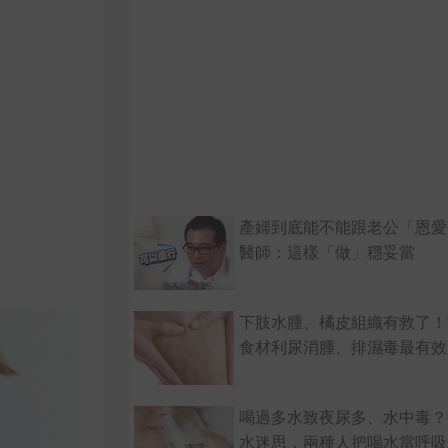
產婦到底能不能跟老公「恩愛
醫師：這樣「做」穩妥當
下肢水腫、橘皮組織有救了！
食材利尿消腫、排濕毒最有效
喝過多水致夜尿多、水中毒？
水迷思，兩種人把喝水當呼吸