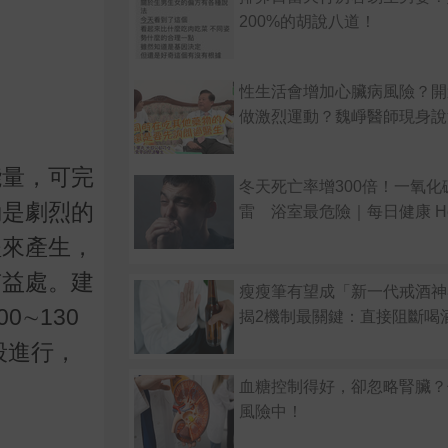
200%的胡說八道！
性生活會增加心臟病風險？開
做激烈運動？魏崢醫師現身說
能量，可完
冬天死亡率增300倍！一氧化
動是劇烈的
雷 浴室最危險｜每日健康 Hea
程來產生，
有益處。建
瘦瘦筆有望成「新一代戒酒神
0∼130
揭2機制最關鍵：直接阻斷喝
段進行，
血糖控制得好，卻忽略腎臟？
風險中！