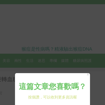
猴痘是性病嗎？精液驗出猴痘DNA
美容
兩性
生活
迷思
專欄
媒體
糖尿病照護
X
逆轉血糖危機
習