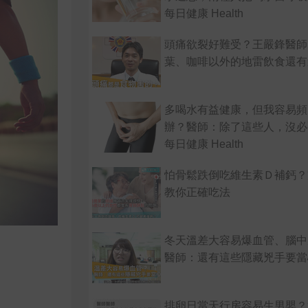
每日健康 Health
頭痛欲裂好難受？王嚴鋒醫師
葉、咖啡以外的地雷飲食還有
多喝水有益健康，但我容易頻
辦？醫師：除了這些人，沒必
每日健康 Health
怕骨鬆跌倒吃維生素Ｄ補鈣？
教你正確吃法
冬天溫差大容易爆血管、腦中
醫師：還有這些隱藏兇手要當
排卵日當天行房容易生男嬰？