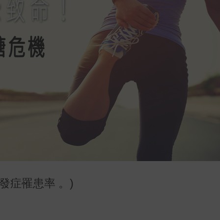
發症罹患率 。)