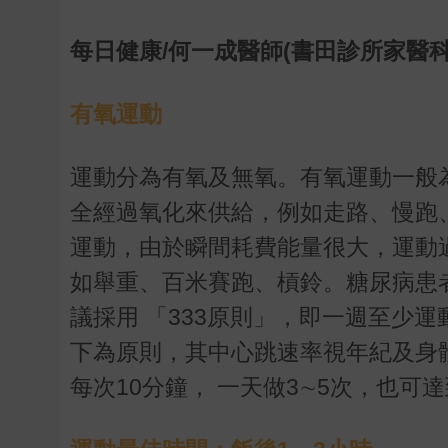
每日健康/何一成醫師(書田診所家醫科
有氧運動
運動分為有氧及無氧。有氧運動一般
全經過氧化來供給，例如走路、慢跑
運動，由於瞬間耗費能量很大，運動
如舉重、百米賽跑、槓鈴。糖尿病患
議採用 「333原則」，即一週至少運動
下為原則，其中心跳速率視年紀及身
每次10分鐘， 一天做3∼5次，也可