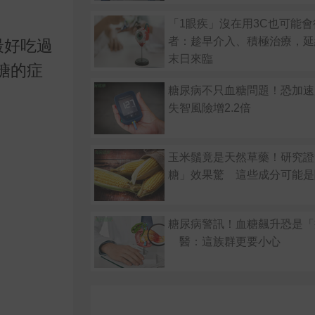
「1眼疾」沒在用3C也可能會
者：趁早介入、積極治療，延
最好吃過
末日來臨
糖的症
糖尿病不只血糖問題！恐加速
失智風險增2.2倍
玉米鬚竟是天然草藥！研究證
糖」效果驚 這些成分可能是
糖尿病警訊！血糖飆升恐是「
醫：這族群更要小心