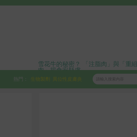
雪花牛的秘密？ 「注脂肉」與「重
肉」揭食安疑慮
熱門：
生物製劑
異位性皮膚炎