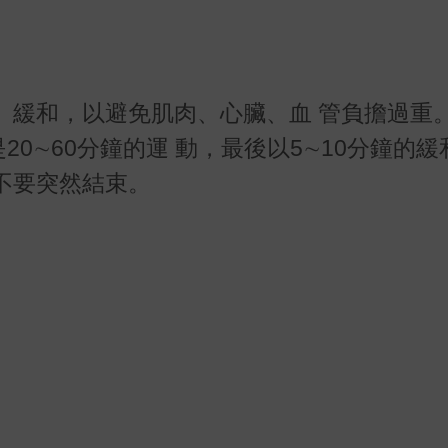
、緩和，以避免肌肉、心臟、血 管負擔過重
20∼60分鐘的運 動，最後以5∼10分鐘的
不要突然結束。