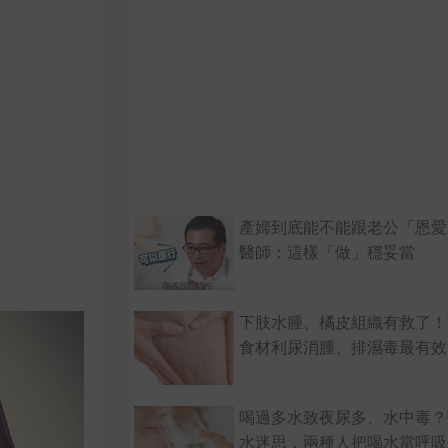
產婦到底能不能跟老公「恩愛
醫師：這樣「做」穩妥當
下肢水腫、橘皮組織有救了！
食材利尿消腫、排濕毒最有效
喝過多水致夜尿多、水中毒？
水迷思，兩種人把喝水當呼吸