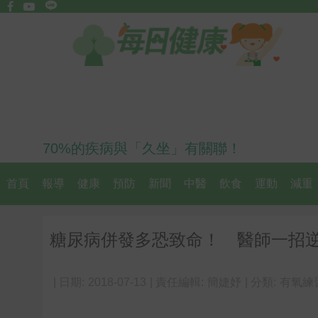
70%的疾病與「久坐」有關聯！
首頁
報導
健康
預防
新聞
中醫
飲食
運動
減重
糖尿病併發多恐致命！ 醫師一招
| 日期:
2018-07-13
| 責任編輯:
簡婕妤
| 分類:
有氧練