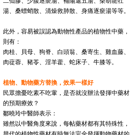
二仙膠、少腹逐瘀湯、補陽還五湯、柴胡龍牡
湯、桑螵蛸散、清燥救肺散、身痛逐瘀湯等等。
此外，容易被誤認為動物性產品的植物性中藥，
則有：
肉桂、貝母、狗脊、白頭翁、桑寄生、雞血藤、
肉蓯蓉、豬苓、淫羊藿、蛇床子、牛膝等。
植物、動物藥方替換，效果一樣好
民眾擔憂吃素不吃葷，是否就沒辦法發揮中藥材
的預期療效？
鄒曉玲中醫師表示：
雖然以中醫角度來說，每帖藥材都有其特殊性，
替代的植物性藥材有時無法完全發揮動物藥材的