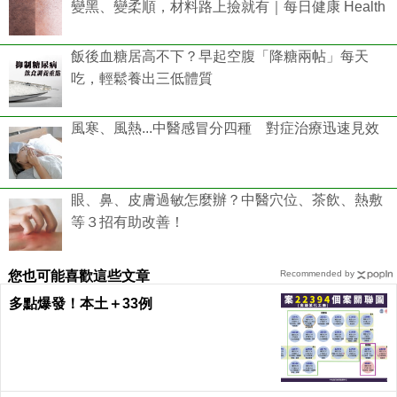
變黑、變柔順，材料路上撿就有｜每日健康 Health
飯後血糖居高不下？早起空腹「降糖兩帖」每天
吃，輕鬆養出三低體質
風寒、風熱...中醫感冒分四種 對症治療迅速見效
眼、鼻、皮膚過敏怎麼辦？中醫穴位、茶飲、熱敷
等３招有助改善！
您也可能喜歡這些文章
Recommended by
多點爆發！本土＋33例