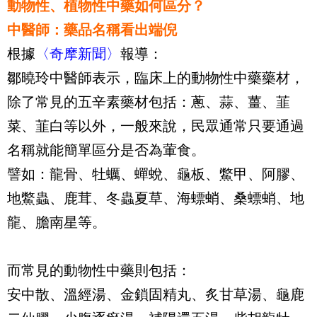
動物性、植物性中藥如何區分？
中醫師：藥品名稱看出端倪
根據
〈奇摩新聞〉
報導：
鄒曉玲中醫師表示，臨床上的動物性中藥藥材，
除了常見的五辛素藥材包括：蔥、蒜、薑、韮
菜、韮白等以外，一般來說，民眾通常只要通過
名稱就能簡單區分是否為葷食。
譬如：龍骨、牡蠣、蟬蛻、龜板、鱉甲、阿膠、
地鱉蟲、鹿茸、冬蟲夏草、海螵蛸、桑螵蛸、地
龍、膽南星等。
而常見的動物性中藥則包括：
安中散、溫經湯、金鎖固精丸、炙甘草湯、龜鹿