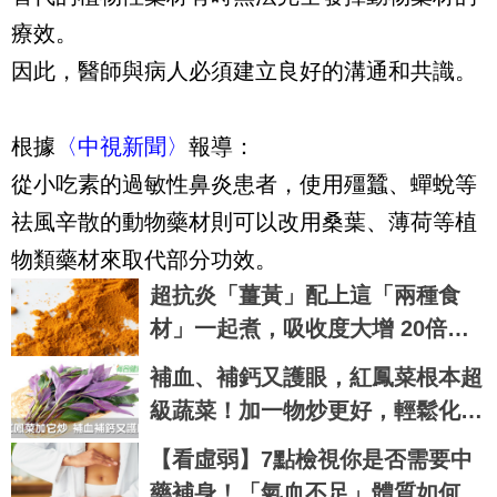
療效。
因此，醫師與病人必須建立良好的溝通和共識。
根據
〈中視新聞〉
報導：
從小吃素的過敏性鼻炎患者，使用殭蠶、蟬蛻等
祛風辛散的動物藥材則可以改用桑葉、薄荷等植
物類藥材來取代部分功效。
超抗炎「薑黃」配上這「兩種食
材」一起煮，吸收度大增 20倍！
降低慢性疾病、癌症發生率！
補血、補鈣又護眼，紅鳳菜根本超
級蔬菜！加一物炒更好，輕鬆化解
寒涼｜每日健康 Health
【看虛弱】7點檢視你是否需要中
藥補身！「氣血不足」體質如何進