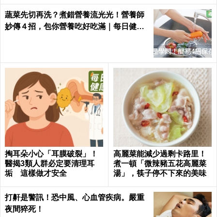
蔬菜先切再洗？煮錯營養流光光！營養師
妙傳４招，包你營養吃好吃滿｜每日健康
Health
掏耳朵小心「耳膜破裂」！
高麗菜能減少過剩卡路里！
醫揭3類人群必定要清理耳
煮一頓「微辣豬五花高麗菜
垢 這樣做才安全
湯」，筷子停不下來的美味
打鼾是警訊！恐中風、心血管疾病。嚴重
夜間猝死！