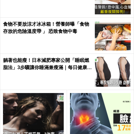
食物不要放涼才冰冰箱！營養師曝「食物
存放的危險溫度帶 」 恐致食物中毒
躺著也能瘦！日本減肥專家公開「睡眠燃
脂法」3步驟讓你睡滿兼瘦滿｜每日健康 H
ealth