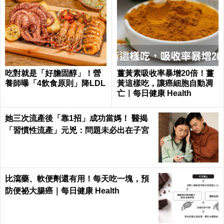
吃對就是「好膽固醇」！營
薑黃素吸收率暴增20倍！薑
養師曝「4飲食原則」降LDL
黃這樣吃，讓癌細胞自動凋
亡｜每日健康 Health
她三次流產後「靠1招」成功當媽！ 醫揭
「習慣性流產」元兇：問題未必出在子宮
比瀉藥、軟便劑還有用！每天吃一塊，預
防便祕大腸癌｜每日健康 Health