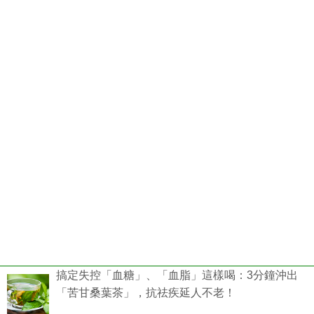
搞定失控「血糖」、「血脂」這樣喝：3分鐘沖出
「苦甘桑葉茶」，抗祛疾延人不老！