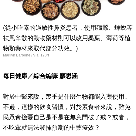
(從小吃素的過敏性鼻炎患者，使用殭蠶、蟬蛻等
祛風辛散的動物藥材則可以改用桑葉、薄荷等植
物類藥材來取代部分功效。)
Marilyn Barbone / Via 123rf
每日健康／綜合編譯 廖思涵
對於中醫來說，幾乎是什麼生物都能入藥使用。
不過，這樣的飲食習慣，對於素食者來說，難免
民眾會擔憂自己是不是在無意間破了戒？或者，
不吃葷就無法發揮預期的中藥療效？