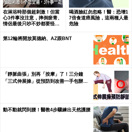
在淋浴時那個超刺激！但當
喝酒臉紅勿忽略！醫：恐增1
心3件事沒注意，摔倒瘀青、
7倍食道癌風險，這兩種人最
情侶最後只吵不炒都要怪自
危險
己｜每日健康 Health
第12輪將開放莫德納、AZ跟BNT
「靜脈曲張」別再「按摩」了！三分鐘
「三式伸展操」從預防到改善一手包辦｜
每日健康 Health
動不動就閃到腰！醫教4步驟練出天然護腰