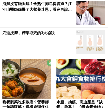
海鮮沒有膽固醇？全熟牛排易得胃癌？江
守山醫師踢爆７大營養迷思，看完再說你
懂健康｜每日健康 Health
穴道按摩，精準取穴的3大祕訣
晚餐剩菜吃多致癌？營養師
水腫、抽筋、高血壓是「缺
一句話破解：這樣處理保住
鉀」徵兆！「9種含鉀食物」