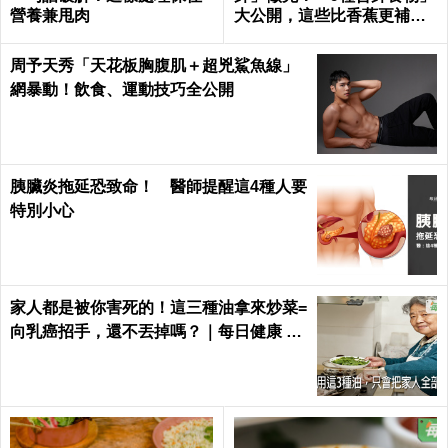
營養兼甩肉
大公開，這些比香蕉更補鉀
｜每日健康 Health
周予天秀「天花板胸腹肌＋超兇鯊魚線」
網暴動！飲食、運動技巧全公開
胰臟炎拖延恐致命！ 醫師提醒這4種人要
特別小心
家人都是被你害死的！這三種油拿來炒菜=
向乳癌招手，還不丟掉嗎？｜每日健康 He
alth