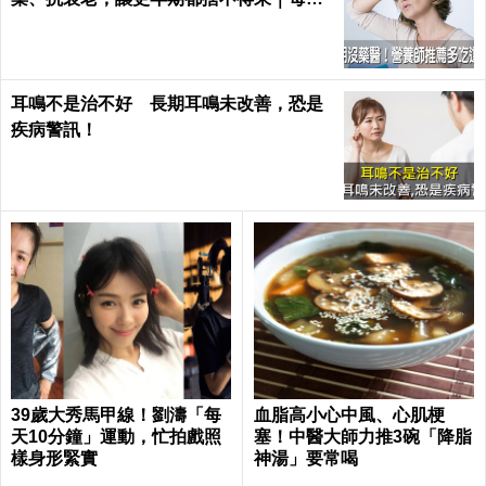
健康 Health
耳鳴不是治不好 長期耳鳴未改善，恐是
疾病警訊！
39歲大秀馬甲線！劉濤「每
血脂高小心中風、心肌梗
天10分鐘」運動，忙拍戲照
塞！中醫大師力推3碗「降脂
樣身形緊實
神湯」要常喝