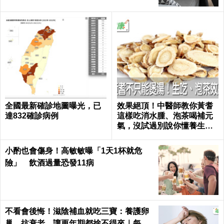
全國最新確診地圖曝光，已
效果絕頂！中醫師教你黃耆
達832確診病例
這樣吃消水腫、泡茶喝補元
氣，沒試過別說你懂養生｜
每日健康 Health
小酌也會傷身！高敏敏曝「1天1杯就危
險」 飲酒過量恐發11病
不看會後悔！滋陰補血就吃三寶：養護卵
巢、抗衰老，讓更年期都捨不得來｜每日