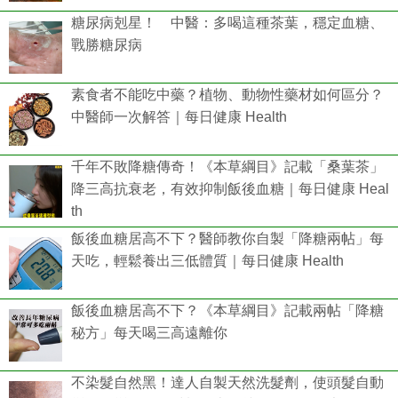
糖尿病剋星！ 中醫：多喝這種茶葉，穩定血糖、
戰勝糖尿病
素食者不能吃中藥？植物、動物性藥材如何區分？
中醫師一次解答｜每日健康 Health
千年不敗降糖傳奇！《本草綱目》記載「桑葉茶」
降三高抗衰老，有效抑制飯後血糖｜每日健康 Heal
th
飯後血糖居高不下？醫師教你自製「降糖兩帖」每
天吃，輕鬆養出三低體質｜每日健康 Health
飯後血糖居高不下？《本草綱目》記載兩帖「降糖
秘方」每天喝三高遠離你
不染髮自然黑！達人自製天然洗髮劑，使頭髮自動