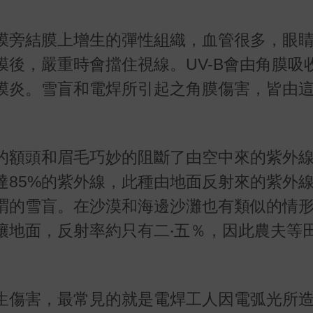
膜旁結膜上增生的彈性組織，血管很多，眼
後，嚴重時會擋住視線。UV-B會由角膜吸
膜炎。雪盲和電焊所引起之角膜傷害，皆由
的額頭和眉毛巧妙的阻斷了由空中來的紫外
達85%的紫外線，此種由地面反射來的紫外
謂的雪盲。在沙漠和海邊沙灘也有類似的情
壤地面，反射率約只有二‧五％，因此農夫等
生傷害，最常見的就是電焊工人因電弧光所