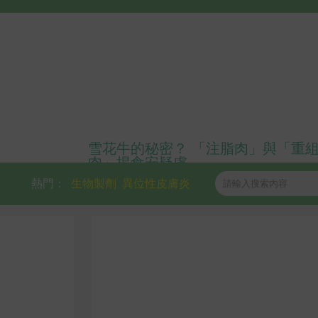
雪花牛的秘密？ 「注脂肉」與「重
肉」揭食安疑慮
熱門：
生物製劑
異位性皮膚炎