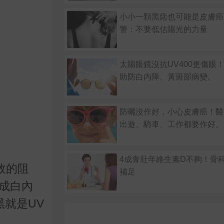
小小一顆黑痣也可能是皮膚癌
警：不要低估陽光的力量
太陽眼鏡沒抗UV400更傷眼
助防白內障、黃斑部病變。
防曬沒作好，小心皮膚癌！醫
出遊、騎車、工作都要作好。
4成青壯年維生素D不夠！骨
效的阻
補足
造成白內
黑就是UV