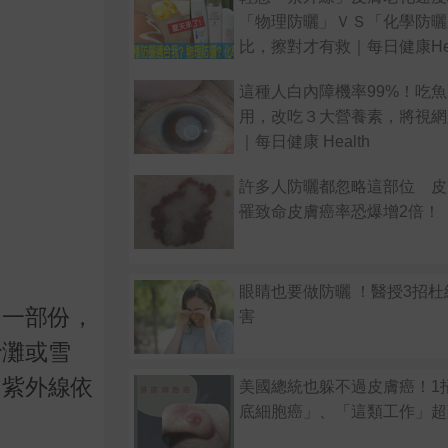
「物理防曬」ＶＳ「化學防曬
比，擦對才有救｜每日健康Hea
這種人白內障機率99%！吃
用，改吃３大營養素，將視網
｜每日健康 Health
許多人防曬都忽略這部位 皮
罹致命皮膚癌率恐爆增2倍！
眼睛也要做防曬 ！醫授3招
的一部份，
害
沙灘或雪
。紫外線依
美國總統也躲不過皮膚癌！1
底細胞癌」、「這類工作」超