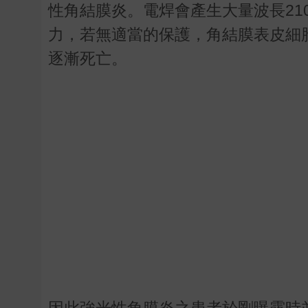
性角結膜炎。電焊會產生大量波長21
力，若無適當的保護，角結膜表皮細
逐漸死亡。
因此強光性角膜炎之患者於剛曝露時