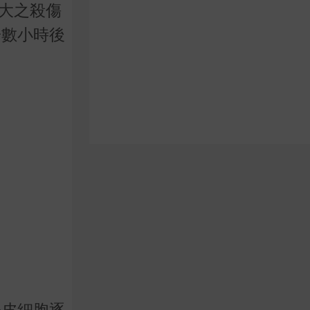
極大之殺傷
於數小時後
表皮細胞逐