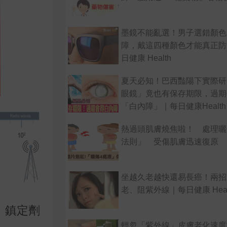
墨鏡不能亂選！男子選錯顏色
障，戴這四種顏色才能真正防
日健康 Health
夏天必知！巴西豔陽下實際研
眼鏡」竟也有保存期限，過期
「白內障」｜每日健康Health
熱過頭肌膚燒焦啦！ 處理曬
法則」 受傷肌膚迅速復原
坐越久老越快還易長癌！兩招
老、阻紫外線｜每日健康 Heal
、鎮定劑
輕忽「紫外線」皮膚老化速度