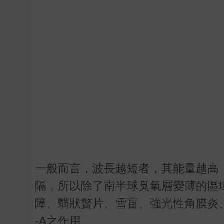
一般而言，波長越短者，其能量越高，
隔，所以除了南半球臭氧層變薄的區域
障、翳狀贅片、雪盲、強光性角膜炎、
-A之作用。