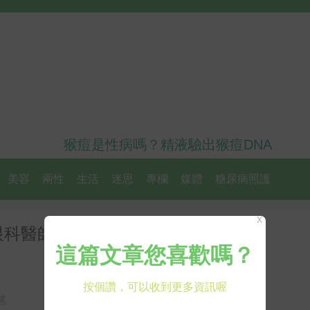
猴痘是性病嗎？精液驗出猴痘DNA
美容
兩性
生活
迷思
專欄
媒體
糖尿病照護
X
眼科醫師：服用這「5種藥物」者
謠