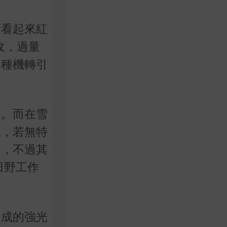
睛看起來紅
收，過量
這種機轉引
線。而在雪
線，若無特
形，不過其
田野工作
造成的強光