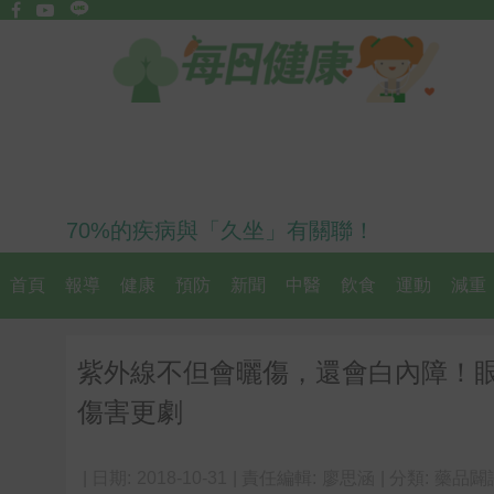
70%的疾病與「久坐」有關聯！
首頁
報導
健康
預防
新聞
中醫
飲食
運動
減重
紫外線不但會曬傷，還會白內障！
傷害更劇
| 日期:
2018-10-31
| 責任編輯:
廖思涵
| 分類:
藥品闢