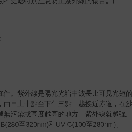
物者更應特別注意防止紫外線的傷害。)
授
條件。紫外線是陽光光譜中波長比可見光短
，由早上十點至下午三點；越接近赤道；在
越無污染或高度越高的地方，紫外線就越強
(280至320nm)和UV-C(100至280nm)。