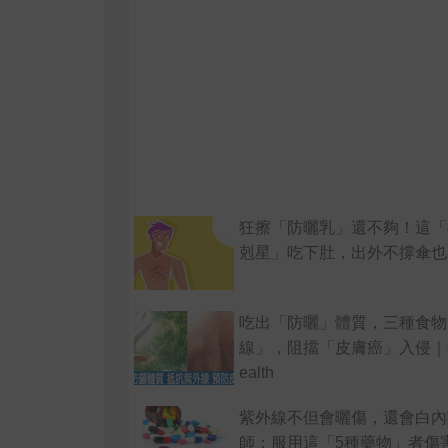
狂擦「防曬乳」還不夠！這「
剋星」吃下肚，出外不撐傘也
吃出「防曬」體質，三種食物
線」，阻擋「皮膚癌」入侵｜
ealth
紫外線不但會曬傷，還會白內
師：服用這「5種藥物」者傷