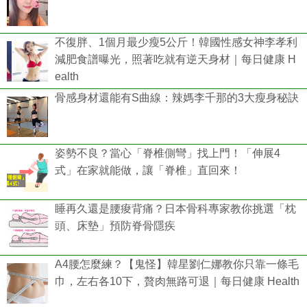
不復胖、1個月最少瘦5公斤！韓國性感女神李孝利
減肥食譜曝光，照著吃就有逆天身材｜每日健康 H
ealth
骨感身材還能有S曲線：辣媽李千那的3大瘦身秘訣
姿勢不良？當心「脊椎側彎」找上門！「伸展4
式」在家就能做，讓「脊椎」直回來！
睡再久還是腰痠背痛？日本骨科專家教你挑選「枕
頭、床墊」預防脊骨隱疾
A4腰怎麼練？【鬼怪】韓星劉仁娜教你只靠一條毛
巾，左右各10下，贅肉無路可退｜每日健康 Health