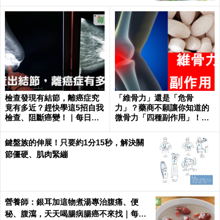
檢查發現有結節，離癌症究
「維骨力」還是「危骨
竟有多近？趕快學這5招自我
力」？藥商不願讓你知道的
檢查、阻斷癌變！｜每日健
微骨力「四種副作用」！｜
康 Health
每日健康Health
鍵盤族的伸展！只要約1分15秒，解決關
節僵硬、肌肉緊繃
營養師：銀耳加這物煮湯專治腹痛、便
秘、腹瀉，天天喝腸病腸癌不來找｜每日