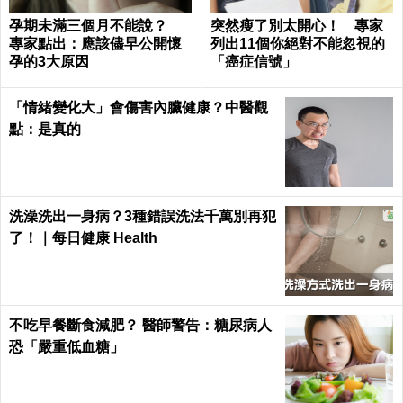
孕期未滿三個月不能說？
突然瘦了別太開心！ 專家
專家點出：應該儘早公開懷
列出11個你絕對不能忽視的
孕的3大原因
「癌症信號」
「情緒變化大」會傷害內臟健康？中醫觀
點：是真的
洗澡洗出一身病？3種錯誤洗法千萬別再犯
了！｜每日健康 Health
不吃早餐斷食減肥？ 醫師警告：糖尿病人
恐「嚴重低血糖」