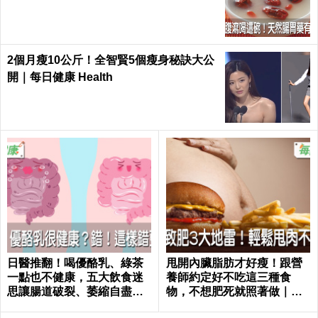
健康 Health
2個月瘦10公斤！全智賢5個瘦身秘訣大公
開｜每日健康 Health
日醫推翻！喝優酪乳、綠茶
甩開內臟脂肪才好瘦！跟營
一點也不健康，五大飲食迷
養師約定好不吃這三種食
思讓腸道破裂、萎縮自盡｜
物，不想肥死就照著做｜每
每日健康 Health
日健康 Health