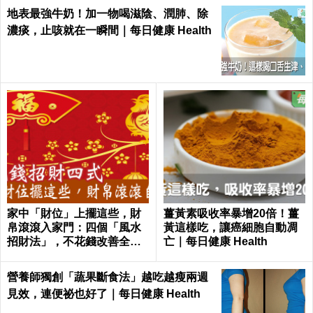
地表最強牛奶！加一物喝滋陰、潤肺、除
濃痰，止咳就在一瞬間｜每日健康 Health
家中「財位」上擺這些，財
薑黃素吸收率暴增20倍！薑
帛滾滾入家門：四個「風水
黃這樣吃，讓癌細胞自動凋
招財法」，不花錢改善全家
亡｜每日健康 Health
氣運 │ 每日健康 Health
營養師獨創「蔬果斷食法」越吃越瘦兩週
見效，連便祕也好了｜每日健康 Health