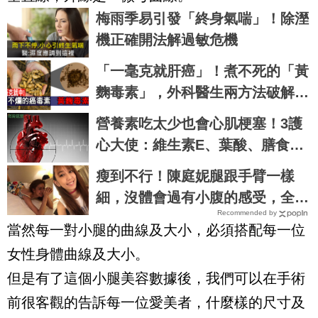
梅雨季易引發「終身氣喘」！除溼
機正確開法解過敏危機
「一毫克就肝癌」！煮不死的「黃
麴毒素」，外科醫生兩方法破解
「廚房五毒窟」！｜每日健康Heal
營養素吃太少也會心肌梗塞！3護
th
心大使：維生素E、葉酸、膳食纖
維不可忽視
瘦到不行！陳庭妮腿跟手臂一樣
細，沒體會過有小腹的感受，全靠
Recommended by
每天花6分鐘做這種運動｜每日健
當然每一對小腿的曲線及大小，必須搭配每一位
康 Health
女性身體曲線及大小。
但是有了這個小腿美容數據後，我們可以在手術
前很客觀的告訴每一位愛美者，什麼樣的尺寸及