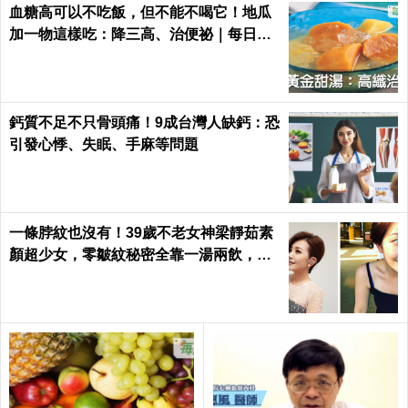
血糖高可以不吃飯，但不能不喝它！地瓜
加一物這樣吃：降三高、治便祕｜每日健
康Health
鈣質不足不只骨頭痛！9成台灣人缺鈣：恐
引發心悸、失眠、手麻等問題
一條脖紋也沒有！39歲不老女神梁靜茹素
顏超少女，零皺紋秘密全靠一湯兩飲，熬
夜疲憊一顆痘痘也不長｜每日健康 Health