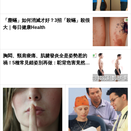
「塵蟎」如何消滅才好？3招「殺蟎」殺很
大｜每日健康Health
胸悶、頸肩痠痛、肌腱發炎全是姿勢惹的
禍！5種常見錯姿別再做：駝背危害竟然這
麼大...｜每日健康 Health