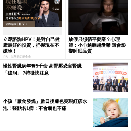
立即諮詢HPV！是對自己健
放假只想躺平耍廢？心理
康最好的投資，把握現在不
師：小心越躺越憂鬱 還會影
嫌晚！
響睡眠品質
PR．台灣癌症基金會
慢性腎臟病年奪5千命 高腎壓恐害腎臟
「破洞」 7特徵快注意
小孩「厭食發燒」數日後膚色突現紅疹水
泡！醫點名1病：不會癢也不痛