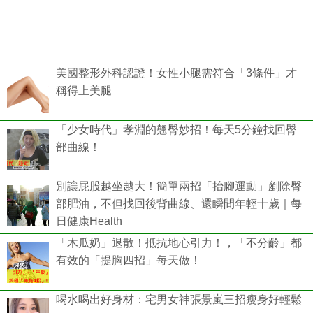
美國整形外科認證！女性小腿需符合「3條件」才
稱得上美腿
「少女時代」孝淵的翹臀妙招！每天5分鐘找回臀
部曲線！
別讓屁股越坐越大！簡單兩招「抬腳運動」剷除臀
部肥油，不但找回後背曲線、還瞬間年輕十歲｜每
日健康Health
「木瓜奶」退散！抵抗地心引力！，「不分齡」都
有效的「提胸四招」每天做！
喝水喝出好身材：宅男女神張景嵐三招瘦身好輕鬆