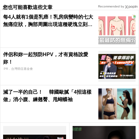
您也可能喜歡這些文章
Recommended by
每4人就有1個是乳癌！乳房病變時的七大
無痛症狀，胸部周圍出現這種硬塊立刻就
醫｜每日健康 Health
伴侶和妳一起預防HPV，才有資格說愛
妳！
PR．台灣癌症基金會
減了一半的自己！ 韓國歐膩「4招這樣
做」消小腹、練翹臀、甩蝴蝶袖