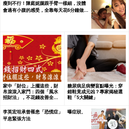
瘦到不行！陳庭妮腿跟手臂一樣細，沒體
會過有小腹的感受，全靠每天花6分鐘做這
種運動｜每日健康 Health
家中「財位」上擺這些，財
糖尿病足病變盲點曝光：穿
帛滾滾入家門：四個「風水
錯鞋竟成元凶？專家揭秘選
招財法」，不花錢改善全家
鞋「5大關鍵」
氣運 │ 每日健康 Health
李英宏坦承曾罹患「恐慌症」 曝症狀、
平息緊張方法