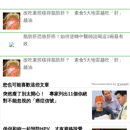
改吃素照樣得脂肪肝？ 素食5大地雷越吃「肝」
越油
脂肪肝恐致肝癌！如何逆轉中醫師說喝這1碗最有
效
改吃素照樣得脂肪肝？ 素食5大地雷越吃「肝」
越油
您也可能喜歡這些文章
Recommended by
突然瘦了別太開心！ 專家列出11個你絕
對不能忽視的「癌症信號」
伴侶和妳一起預防HPV，才有資格說愛