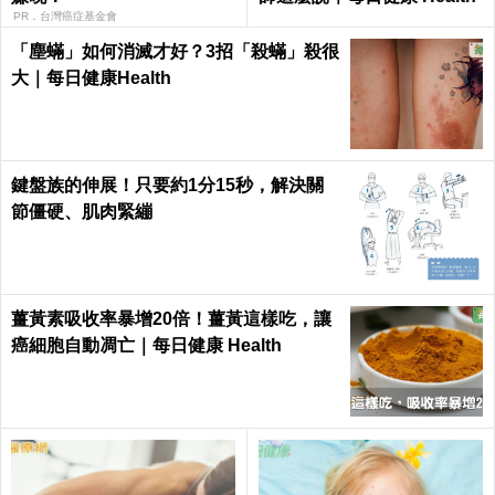
PR．台灣癌症基金會
「塵蟎」如何消滅才好？3招「殺蟎」殺很
大｜每日健康Health
鍵盤族的伸展！只要約1分15秒，解決關
節僵硬、肌肉緊繃
薑黃素吸收率暴增20倍！薑黃這樣吃，讓
癌細胞自動凋亡｜每日健康 Health