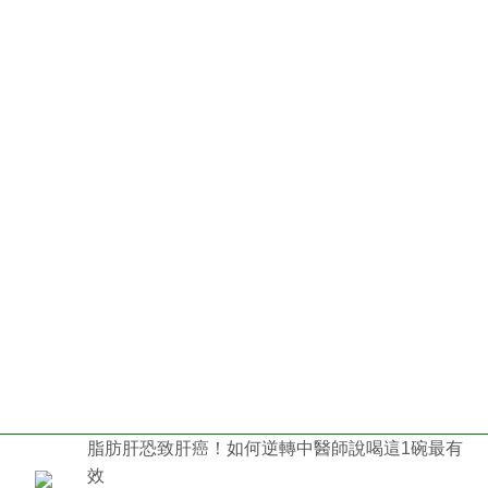
脂肪肝恐致肝癌！如何逆轉中醫師說喝這1碗最有
效