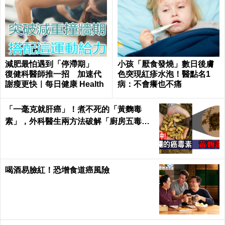
減肥最怕遇到「停滯期」
小孩「厭食發燒」數日後膚
復健科醫師推一招 加速代
色突現紅疹水泡！醫點名1
謝瘦更快｜每日健康 Health
病：不會癢也不痛
「一毫克就肝癌」！煮不死的「黃麴毒
素」，外科醫生兩方法破解「廚房五毒
窟」！｜每日健康Health
喝酒易臉紅！恐增食道癌風險