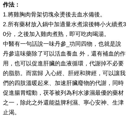
作法：
1.將雞胸肉骨架切塊汆燙後去血水備後。
2.所有藥材放入鍋中加適量水煮滾後轉小火續煮3
0分，之後加入雞肉煮熟，即可吃肉喝湯。
中醫有一句話說一味丹參_功同四物，也就是說
丹參這味藥除了可以活血養血 外，還有補血的作
用，也可以促進肝臟的血液循環，代謝掉不必要
的脂肪。而當歸 入心經、肝經和脾經，可以讓我
們的四肢溫暖起來、加速肝臟廢物的代謝，同時
促進腸胃蠕動，茯苓被列為利水滲濕最優的藥材
之一，除此之外還能益脾利濕、寧心安神、生津
止渴。