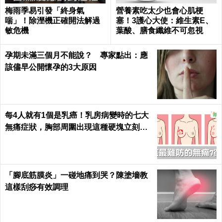
梅雨季易引發「終身氣
營養素吃太少也會心肌梗
喘」！除溼機正確開法解過
塞！3護心大使：維生素E、
敏危機
葉酸、膳食纖維不可忽視
孕期未滿三個月不能說？ 專家點出：應
該儘早公開懷孕的3大原因
每4人就有1個是乳癌！乳房病變時的七大
無痛症狀，胸部周圍出現這種硬塊立刻就
醫｜每日健康 Health
「腳底筋膜炎」一碰地痛到哭？陳塗墻教
這樣刮痧有效調理