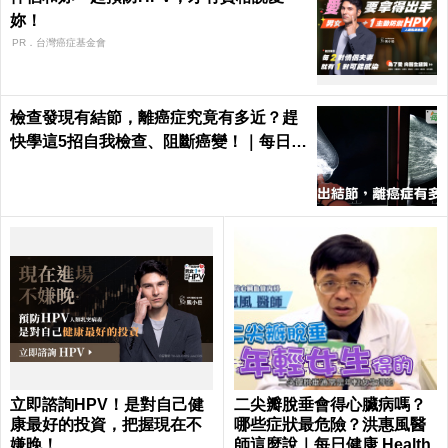
妳！
PR．台灣癌症基金會
檢查發現有結節，離癌症究竟有多近？趕
快學這5招自我檢查、阻斷癌變！｜每日健
康 Health
立即諮詢HPV！是對自己健
二尖瓣脫垂會得心臟病嗎？
康最好的投資，把握現在不
哪些症狀最危險？洪惠風醫
嫌晚！
師這麼說｜每日健康 Health