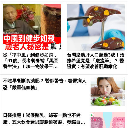
從「準中風」到健步如飛，
台灣脂肪肝人口超過3成！治
「91歲」長者餐餐補「黑豆
療希望竟是 「瘦瘦筆」？ 醫
養生法」！加一物效果三級
證實：有望改善肝纖維化
跳！｜每日健康 Health
不吃早餐斷食減肥？ 醫師警告：糖尿病人
恐「嚴重低血糖」
日醫推翻！喝優酪乳、綠茶一點也不健
康，五大飲食迷思讓腸道破裂、萎縮自盡