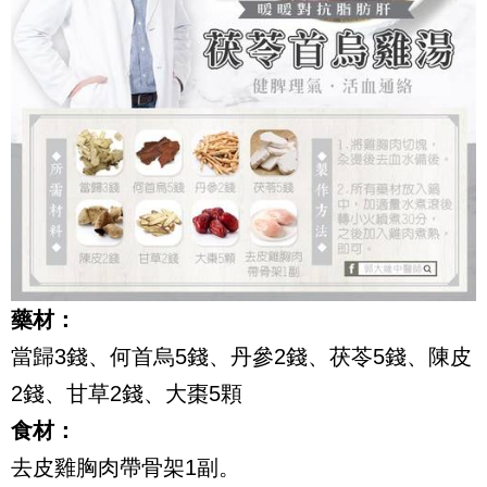
藥材：
當歸3錢、何首烏5錢、丹參2錢、茯苓5錢、陳皮
2錢、甘草2錢、大棗5顆
食材：
去皮雞胸肉帶骨架1副。