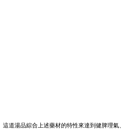
這道湯品綜合上述藥材的特性來達到健脾理氣、