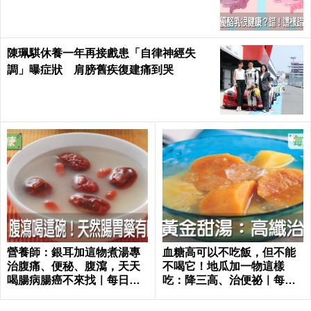
｜每日健康 Health
陳珮騏休養一年再接戲患「自律神經失
調」曝症狀 肩膀舊疾復建痛到哭
營養師：銀耳加這物煮湯專
血糖高可以不吃飯，但不能
治腹痛、便秘、腹瀉，天天
不喝它！地瓜加一物這樣
喝腸病腸癌不來找｜每日健
吃：降三高、治便祕｜每日
康 Health
健康Health