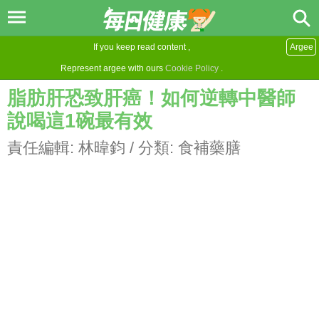
If you keep read content ,
Argee
Represent argee with ours
Cookie Policy
.
脂肪肝恐致肝癌！如何逆轉中醫師
說喝這1碗最有效
責任編輯:
林暐鈞
/ 分類:
食補藥膳