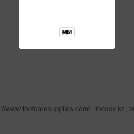
關閉
w.footcaresupplies.com/ , toesox.kr , b