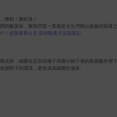
…糟糕！腳好臭！
聞的酸臭味，腳臭問題一直都是女生們難以啟齒的困擾
UT！想當香香公主 這些除臭方法請筆記
難去除，細菌在足部與襪子周圍分解汗液的胺基酸作用
改變鞋子的環境，避免成為細菌的溫床。