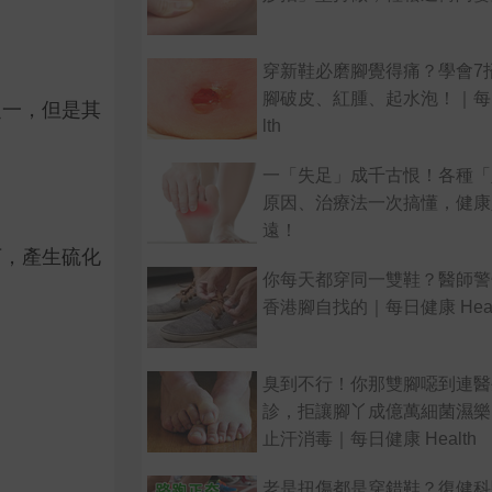
穿新鞋必磨腳覺得痛？學會7
腳破皮、紅腫、起水泡！｜每日
之一，但是其
lth
一「失足」成千古恨！各種「
原因、治療法一次搞懂，健康
遠！
下，產生硫化
你每天都穿同一雙鞋？醫師警
香港腳自找的｜每日健康 Heal
臭到不行！你那雙腳噁到連醫
診，拒讓腳丫成億萬細菌濕樂
止汗消毒｜每日健康 Health
老是扭傷都是穿錯鞋？復健科