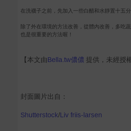
在洗襪子之前，先加入一些白醋和水靜置十五分
除了外在環境的方法改善，從體內改善，多吃蔬
也是很重要的方法喔！
【本文由
Bella.tw儂儂
提供，未經授
封面圖片出自：
Shutterstock
/
Liv friis-larsen