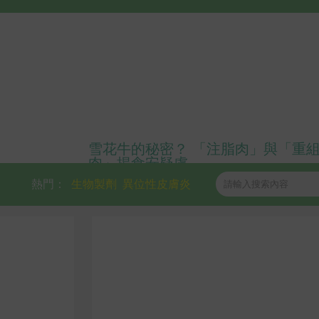
雪花牛的秘密？ 「注脂肉」與「重
肉」揭食安疑慮
熱門：
生物製劑
異位性皮膚炎