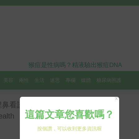
猴痘是性病嗎？精液驗出猴痘DNA
美容
兩性
生活
迷思
專欄
媒體
糖尿病照護
X
捏鼻看診，拒讓腳丫成億萬細菌濕
lth