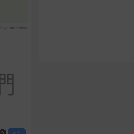
d by 
GliaStudios
M