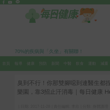
70%的疾病與「久坐」有關聯！
首頁
報導
健康
預防
新聞
中醫
飲食
運動
減重
臭到不行！你那雙腳噁到連醫生都
樂園，靠3招止汗消毒｜每日健康 Hea
| 日期:
2017-11-28
| 責任編輯:
李欣
| 分類:
身體護理