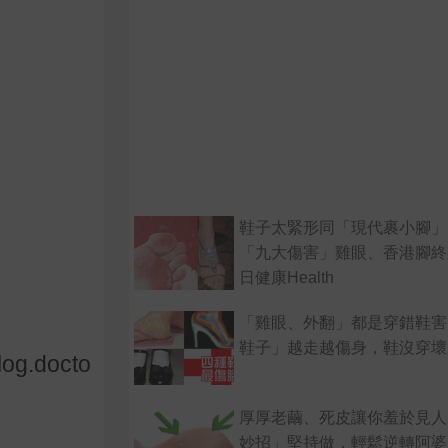
鞋子太緊形同「現代裹小腳」
「九大傷害」雞眼、香港腳終
日健康Health
「雞眼、外翻」都是穿錯鞋害
鞋子」越走越傷身，鞋沒穿壞
log.docto
厚厚老繭、死皮讓你羞於見人
妙招」堅持做，輕鬆逆轉阿婆