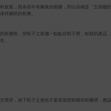
朴政珉，因為長年有腳臭的困擾，所以自稱是「五指襪
保持腳部的乾爽。
的鞋蜜粉，穿鞋子之前灑一點點在鞋子裡，粉類的產品
生。
交替穿，換下鞋子之後也不要直接把鞋關在鞋櫃裡，應