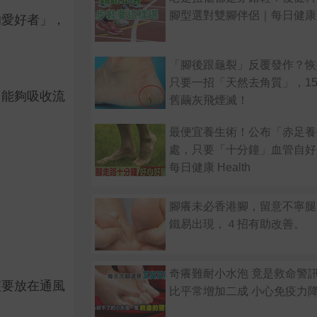
腳型選對雙腳伴侶｜每日健康 He
的愛好者」，
「腳後跟龜裂」反覆發作？恢
只要一招「天然去角質」，1
，能夠吸收流
舊繭灰飛煙滅！
最便宜養生術！公布「赤足養
處，只要「十分鐘」血管自好
每日健康 Health
腳癢未必香港腳，留意不寧腿
鐵易出現，４招有助改善。
奇癢難耐小水泡 竟是救命警訊
該要放在通風
比平常增加二成 小心免疫力