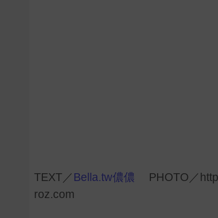
TEXT／
Bella.tw儂儂
PHOTO／http://ww
roz.com