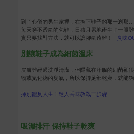
到了心儀的男生家裡，在換下鞋子的那一剎那…
每天穿不透氣的包鞋，日積月累地產生了一股難
實只要找對方法，就可以讓腳氣遠離！
臭味O
別讓鞋子成為細菌溫床
皮膚雖經過洗淨清潔，但隱藏在汗腺的細菌卻很
物或氮化物的臭氣，所以保持足部乾爽，就能夠
揮別體臭人生！迷人香味教戰三步驟
吸濕排汗 保持鞋子乾爽