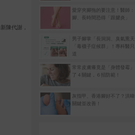
愛穿夾腳拖的要注意！醫師：
腳、長時間恐得「跟腱炎」
助新陳代謝，
男子腳掌「長洞洞、臭氣熏天
「毒襪子症候群」！專科醫只
道
常常皮膚癢竟是「身體發霉」
了４關鍵，６招防範！
灰指甲、香港腳好不了？洪暐
關鍵並改善！