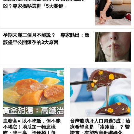
凶？專家揭秘選鞋「5大關鍵」
孕期未滿三個月不能說？ 專家點出：應
該儘早公開懷孕的3大原因
血糖高可以不吃飯，但不能
台灣脂肪肝人口超過3成！治
不喝它！地瓜加一物這樣
療希望竟是 「瘦瘦筆」？ 醫
吃：降三高、治便祕｜每日
證實：有望改善肝纖維化