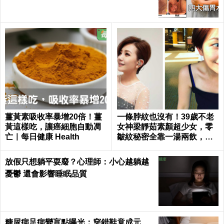
薑黃素吸收率暴增20倍！薑
一條脖紋也沒有！39歲不老
黃這樣吃，讓癌細胞自動凋
女神梁靜茹素顏超少女，零
亡｜每日健康 Health
皺紋秘密全靠一湯兩飲，熬
夜疲憊一顆痘痘也不長｜每
日健康 Health
放假只想躺平耍廢？心理師：小心越躺越
憂鬱 還會影響睡眠品質
糖尿病足病變盲點曝光：穿錯鞋竟成元