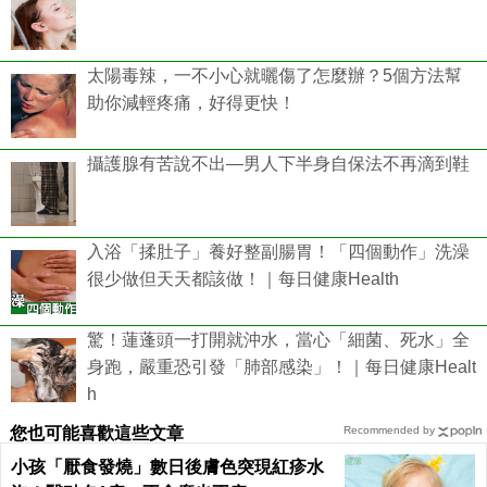
太陽毒辣，一不小心就曬傷了怎麼辦？5個方法幫
助你減輕疼痛，好得更快！
攝護腺有苦說不出—男人下半身自保法不再滴到鞋
入浴「揉肚子」養好整副腸胃！「四個動作」洗澡
很少做但天天都該做！｜每日健康Health
驚！蓮蓬頭一打開就沖水，當心「細菌、死水」全
身跑，嚴重恐引發「肺部感染」！｜每日健康Healt
h
您也可能喜歡這些文章
Recommended by
小孩「厭食發燒」數日後膚色突現紅疹水