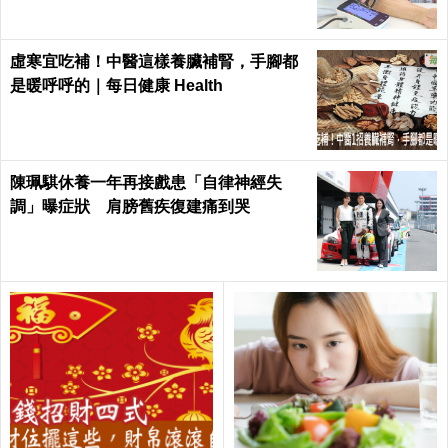
虛寒宜吃補！中醫這樣養臟補腎，手腳都
是暖呼呼的｜每日健康 Health
陳珮騏休養一年再接戲患「自律神經失
調」曝症狀 肩膀舊疾復建痛到哭