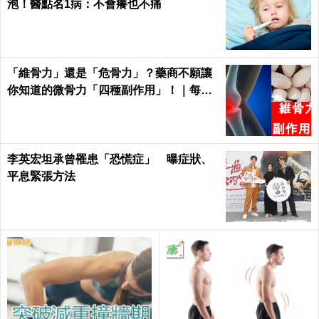
泡！醫點名1病：不會癢也不痛
「維骨力」還是「危骨力」？藥商不願讓
你知道的微骨力「四種副作用」！｜每日
健康Health
李英宏坦承曾罹患「恐慌症」 曝症狀、
平息緊張方法