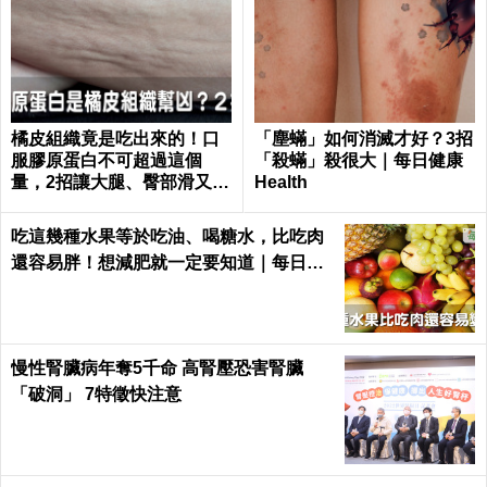
橘皮組織竟是吃出來的！口
「塵蟎」如何消滅才好？3招
服膠原蛋白不可超過這個
「殺蟎」殺很大｜每日健康
量，2招讓大腿、臀部滑又嫩
Health
｜每日健康 Health
吃這幾種水果等於吃油、喝糖水，比吃肉
還容易胖！想減肥就一定要知道｜每日健
康 Health
慢性腎臟病年奪5千命 高腎壓恐害腎臟
「破洞」 7特徵快注意