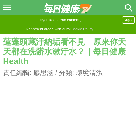
If you keep read content ,
Argee
Represent argee with ours
Cookie Policy
.
蓮蓬頭藏汙納垢看不見 原來你天
天都在洗髒水漱汙水？｜每日健康
Health
責任編輯:
廖思涵
/ 分類:
環境清潔