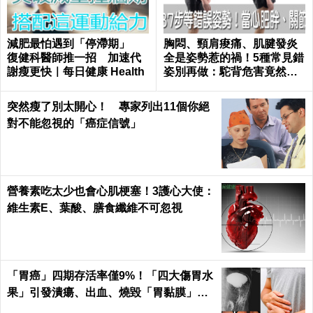
減肥最怕遇到「停滯期」
胸悶、頸肩痠痛、肌腱發炎
復健科醫師推一招 加速代
全是姿勢惹的禍！5種常見錯
謝瘦更快｜每日健康 Health
姿別再做：駝背危害竟然這
麼大...｜每日健康 Health
突然瘦了別太開心！ 專家列出11個你絕
對不能忽視的「癌症信號」
營養素吃太少也會心肌梗塞！3護心大使：
維生素E、葉酸、膳食纖維不可忽視
「胃癌」四期存活率僅9%！「四大傷胃水
果」引發潰瘍、出血、燒毀「胃黏膜」不
可逆｜每日健康 Health