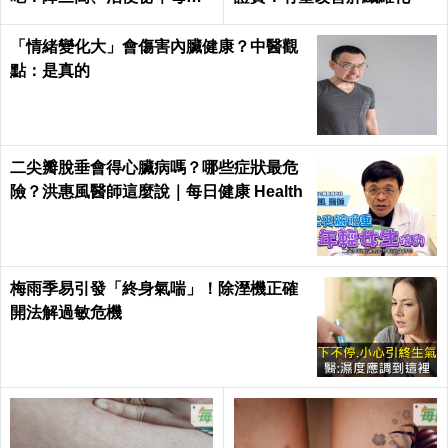
健康Health
「情緒變化大」會傷害內臟健康？中醫觀
點：是真的
二尖瓣脫垂會得心臟病嗎？哪些症狀最危
險？洪惠風醫師這麼說｜每日健康 Health
梅雨季易引發「終身氣喘」！除溼機正確
開法解過敏危機