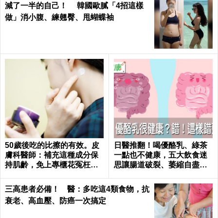
減了一半的自己！ 韓國歐膩「4招這樣
做」消小腹、練翹臀、甩蝴蝶袖
50歲後吃的比擦的有效。皮
日醫推翻！喝優酪乳、綠茶
膚科醫師：補充這種成分保
一點也不健康，五大飲食迷
持肌齡，免上專櫃花冤枉錢
思讓腸道破裂、萎縮自盡｜
｜每日健康Health
每日健康 Health
三高患者必備！ 醫：多吃這4類食物，抗
衰老、高血壓、防癌一次搞定