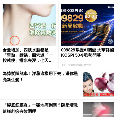
食量增加、四肢水腫都是
009829掌握AI關鍵 大華韓國
「胃熱」惹禍，四穴道「一
KOSPI 50今強勢開募
按就瘦」排水去溼，七天瘦
三斤不復胖｜每日健康 Healt
PR．大華銀全能行銷方案
h
為掉髮踩煞車！洋蔥這樣用下去，還你黑
亮新生髮！
「腳底筋膜炎」一碰地痛到哭？陳塗墻教
這樣刮痧有效調理