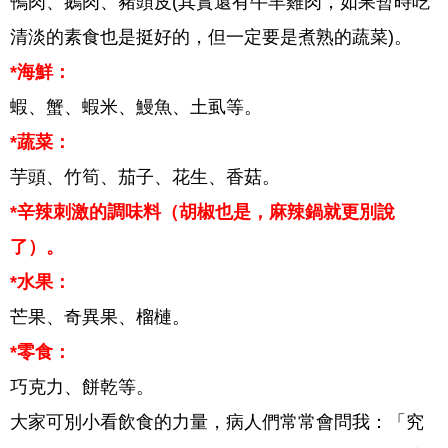
鴨肉、鵝肉、豬頭皮(其實還有牛羊雞肉，如果暫時吃
清淡的素食也是挺好的，但一定要是煮熟的蔬菜)。
*海鮮：
蝦、蟹、蝦米、鰻魚、土虱等。
*蔬菜：
芋頭、竹筍、茄子、花生、香菇。
*辛辣刺激的調味料（胡椒也是，麻辣鍋就更別說
了）。
*水果：
芒果、奇異果、榴槤。
*零食：
巧克力、餅乾等。
大家可別小看飲食的力量，病人們常常會問我：「究