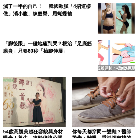
減了一半的自己！ 韓國歐膩「4招這樣
做」消小腹、練翹臀、甩蝴蝶袖
「腳後跟」一碰地痛到哭？根治「足底筋
膜炎」只要60秒「抬腳伸展」
54歲高勝美超狂容貌與身材
你每天都穿同一雙鞋？醫師
曝光！養生、凍齡秘訣公開
警告：雞眼、香港腳自找的