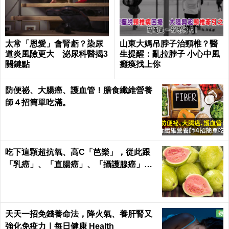
太常「恩愛」會腎虧？染尿
山東大媽吊脖子治頸椎？醫
道炎風險更大 泌尿科醫揭3
生提醒：亂拉脖子 小心中風
關鍵點
癱瘓找上你
防便祕、大腸癌、護血管！膳食纖維營養
師４招簡單吃滿。
吃下這顆超抗氧、高C「芭樂」，從此跟
「乳癌」、「直腸癌」、「攝護腺癌」、
「甲腫」一刀兩斷！
天天一招免錢養命法，降火氣、養肝腎又
強化免疫力｜每日健康 Health