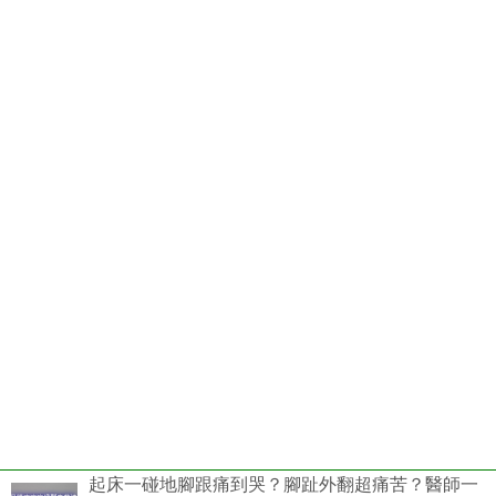
起床一碰地腳跟痛到哭？腳趾外翻超痛苦？醫師一