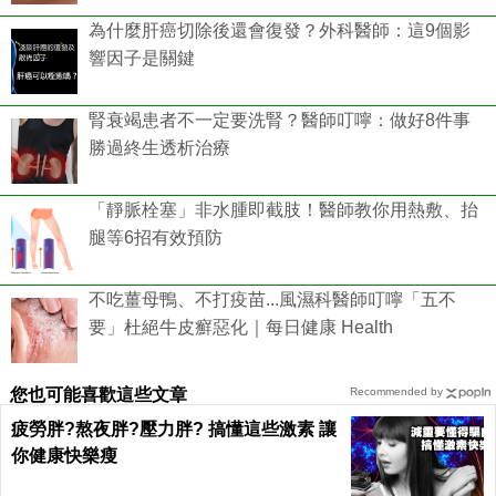
為什麼肝癌切除後還會復發？外科醫師：這9個影
響因子是關鍵
腎衰竭患者不一定要洗腎？醫師叮嚀：做好8件事
勝過終生透析治療
「靜脈栓塞」非水腫即截肢！醫師教你用熱敷、抬
腿等6招有效預防
不吃薑母鴨、不打疫苗...風濕科醫師叮嚀「五不
要」杜絕牛皮癬惡化｜每日健康 Health
您也可能喜歡這些文章
Recommended by
疲勞胖?熬夜胖?壓力胖? 搞懂這些激素 讓
你健康快樂瘦