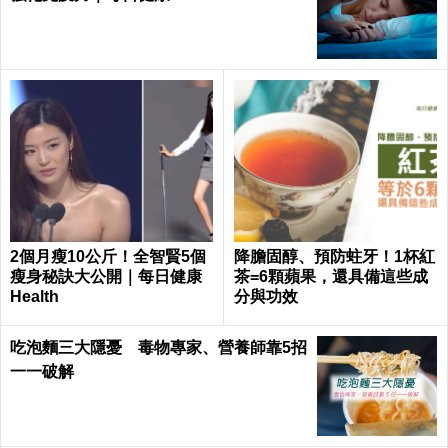
2個月瘦10公斤！全智賢5個
降膽固醇、預防蛀牙！1杯紅
瘦身秘訣大公開｜每日健康
茶=6顆蘋果，還具備這些成
Health
分與功效
吃泡麵三大隱憂 毒物專家、營養師靠5招
一一破解