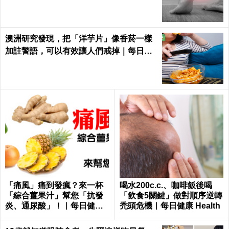
澳洲研究發現，把「洋芋片」像香菸一樣
加註警語，可以有效讓人們戒掉｜每日健
康 Health
「痛風」痛到發瘋？來一杯
喝水200c.c.、咖啡飯後喝
「綜合薑果汁」幫您「抗發
「飲食5關鍵」做對順序逆轉
炎、通尿酸」！｜每日健康
禿頭危機｜每日健康 Health
Health