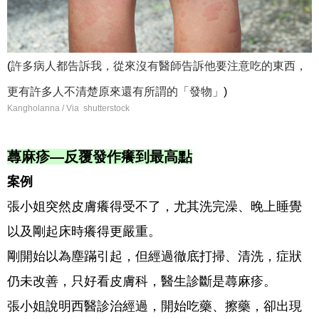
許多病人都告訴我，從來沒有醫師告訴他要注意吃的東西，
(
更有許多人不清楚原來還有所謂的「發物」
)
Kangholanna / Via shutterstock
蕁麻疹―反覆發作癢到最高點
案例
張小姐突然皮膚癢得受不了，尤其洗完澡、晚上睡覺
以及剛起床時癢得更嚴重。
剛開始以為塵蹣引起，但經過徹底打掃、清洗，症狀
仍未改善，只好看皮膚科，醫生診斷是蕁麻疹。
張小姐說明西醫診治經過，開始吃藥、擦藥，卻出現