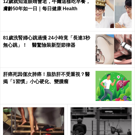
12歲就知道眼睛會老，牛爾這樣吃早餐，
膚齡50年如一日｜每日健康 Health
81歲洗腎婦心跳過慢 24小時竟「長達3秒
無心跳」！ 醫驚險裝新型節律器
肝癌死因僅次肺癌！脂肪肝不受重視？醫
揭「1習慣」小心硬化、變腫瘤