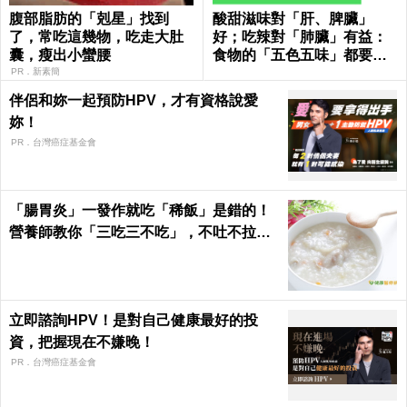
腹部脂肪的「剋星」找到
酸甜滋味對「肝、脾臟」
了，常吃這幾物，吃走大肚
好；吃辣對「肺臟」有益：
囊，瘦出小蠻腰
食物的「五色五味」都要
吃，缺一不可！
PR．新素簡
伴侶和妳一起預防HPV，才有資格說愛
妳！
PR．台灣癌症基金會
「腸胃炎」一發作就吃「稀飯」是錯的！
營養師教你「三吃三不吃」，不吐不拉、
腸胃速速好｜每日健康Health
立即諮詢HPV！是對自己健康最好的投
資，把握現在不嫌晚！
PR．台灣癌症基金會