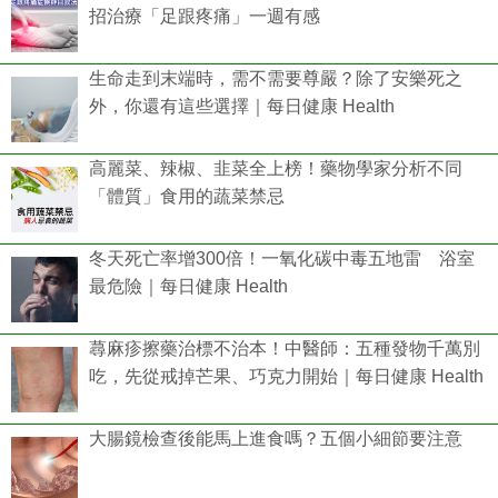
招治療「足跟疼痛」一週有感
生命走到末端時，需不需要尊嚴？除了安樂死之
外，你還有這些選擇｜每日健康 Health
高麗菜、辣椒、韭菜全上榜！藥物學家分析不同
「體質」食用的蔬菜禁忌
冬天死亡率增300倍！一氧化碳中毒五地雷 浴室
最危險｜每日健康 Health
蕁麻疹擦藥治標不治本！中醫師：五種發物千萬別
吃，先從戒掉芒果、巧克力開始｜每日健康 Health
大腸鏡檢查後能馬上進食嗎？五個小細節要注意