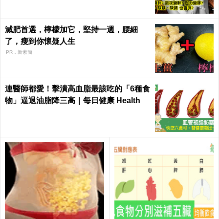
減肥首選，檸檬加它，堅持一週，腰細
了，瘦到你懷疑人生
PR．新素簡
連醫師都愛！擊潰高血脂最該吃的「6種食
物」逼退油脂降三高｜每日健康 Health