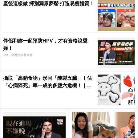
產後這樣做 揮別漏尿夢靨 打造易瘦體質！
伴侶和妳一起預防HPV，才有資格說愛
妳！
PR．台灣癌症基金會
攝取「高鈉食物」形同「醃製五臟」！佔
「心病猝死」率一成的多鹽六危機！｜每
日健康 Health