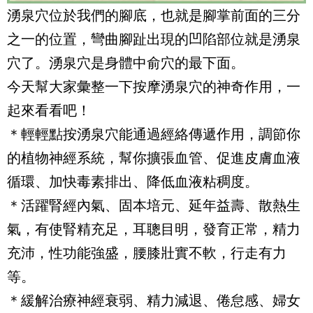
湧泉穴位於我們的腳底，也就是腳掌前面的三分
之一的位置，彎曲腳趾出現的凹陷部位就是湧泉
穴了。湧泉穴是身體中俞穴的最下面。
今天幫大家彙整一下按摩湧泉穴的神奇作用，一
起來看看吧！
＊輕輕點按湧泉穴能通過經絡傳遞作用，調節你
的植物神經系統，幫你擴張血管、促進皮膚血液
循環、加快毒素排出、降低血液粘稠度。
＊活躍腎經內氣、固本培元、延年益壽、散熱生
氣，有使腎精充足，耳聰目明，發育正常，精力
充沛，性功能強盛，腰膝壯實不軟，行走有力
等。
＊緩解治療神經衰弱、精力減退、倦怠感、婦女