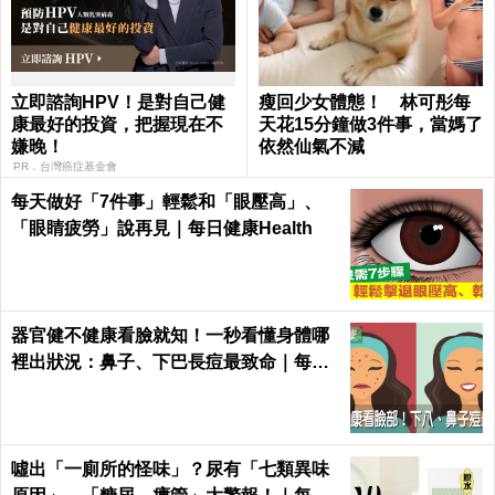
立即諮詢HPV！是對自己健
瘦回少女體態！ 林可彤每
康最好的投資，把握現在不
天花15分鐘做3件事，當媽了
嫌晚！
依然仙氣不減
PR．台灣癌症基金會
每天做好「7件事」輕鬆和「眼壓高」、
「眼睛疲勞」說再見｜每日健康Health
器官健不健康看臉就知！一秒看懂身體哪
裡出狀況：鼻子、下巴長痘最致命｜每日
健康 Health
噓出「一廁所的怪味」？尿有「七類異味