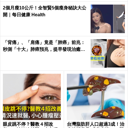
2個月瘦10公斤！全智賢5個瘦身秘訣大公
開｜每日健康 Health
「背痛」、「肩痛」竟是「肺癌」前兆：
秒測「十大」肺癌預兆，提早發現治癒率
飆升50%！
眼皮跳不停？醫教４招改
台灣脂肪肝人口超過3成！治