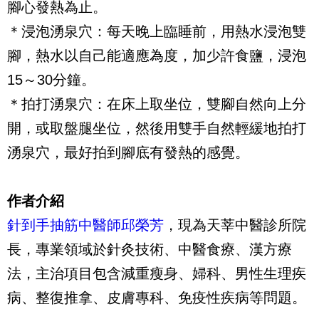
腳心發熱為止。
＊浸泡湧泉穴：每天晚上臨睡前，用熱水浸泡雙
腳，熱水以自己能適應為度，加少許食鹽，浸泡
15～30分鐘。
＊拍打湧泉穴：在床上取坐位，雙腳自然向上分
開，或取盤腿坐位，然後用雙手自然輕緩地拍打
湧泉穴，最好拍到腳底有發熱的感覺。
作者介紹
針到手抽筋中醫師邱榮芳
，現為天莘中醫診所院
長，專業領域於針灸技術、中醫食療、漢方療
法，主治項目包含減重瘦身、婦科、男性生理疾
病、整復推拿、皮膚專科、免疫性疾病等問題。