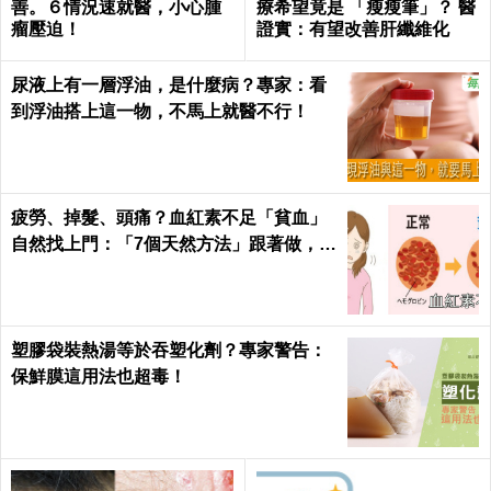
善。６情況速就醫，小心腫
療希望竟是 「瘦瘦筆」？ 醫
瘤壓迫！
證實：有望改善肝纖維化
尿液上有一層浮油，是什麼病？專家：看
到浮油搭上這一物，不馬上就醫不行！
疲勞、掉髮、頭痛？血紅素不足「貧血」
自然找上門：「7個天然方法」跟著做，杜
絕貧血只要一種水果！
塑膠袋裝熱湯等於吞塑化劑？專家警告：
保鮮膜這用法也超毒！