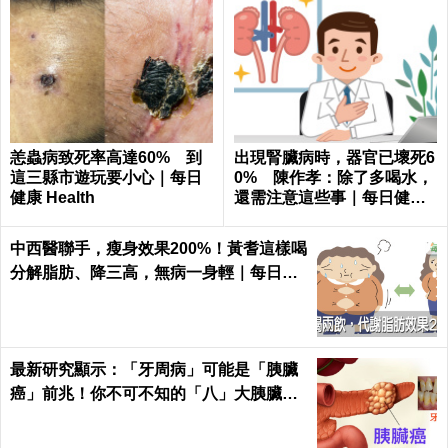
恙蟲病致死率高達60% 到
出現腎臟病時，器官已壞死6
這三縣市遊玩要小心｜每日
0% 陳作孝：除了多喝水，
健康 Health
還需注意這些事｜每日健康
Health
中西醫聯手，瘦身效果200%！黃耆這樣喝
分解脂肪、降三高，無病一身輕｜每日健
康 Health
最新研究顯示：「牙周病」可能是「胰臟
癌」前兆！你不可不知的「八」大胰臟癌
警訊！