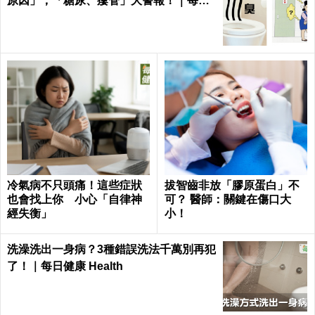
原因」，「糖尿、瘻管」大警報！｜每日
健康Health
冷氣病不只頭痛！這些症狀
拔智齒非放「膠原蛋白」不
也會找上你 小心「自律神
可？ 醫師：關鍵在傷口大
經失衡」
小！
洗澡洗出一身病？3種錯誤洗法千萬別再犯
了！｜每日健康 Health