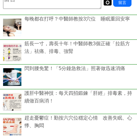
每晚都在打呼？中醫師教按3穴位 睡眠重回安寧
筋長一寸，壽長十年！中醫師教3個正確「拉筋方
法」祛痛、排毒、強腎
閃到腰免驚！「5分鐘急救法」照著做迅速消痛
護肝中醫神技：每天四招鍛鍊「肝經」排毒素，持
續做百病消！
趕走憂鬱症！勤按六穴位穩定心情 改善失眠、心
悸、胸悶