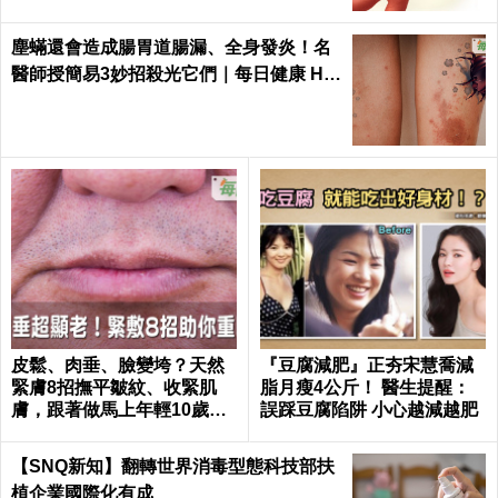
塵蟎還會造成腸胃道腸漏、全身發炎！名
醫師授簡易3妙招殺光它們｜每日健康 He
alth
皮鬆、肉垂、臉變垮？天然
『豆腐減肥』正夯宋慧喬減
緊膚8招撫平皺紋、收緊肌
脂月瘦4公斤！ 醫生提醒：
膚，跟著做馬上年輕10歲！
誤踩豆腐陷阱 小心越減越肥
｜每日健康 Health
【SNQ新知】翻轉世界消毒型態科技部扶
植企業國際化有成