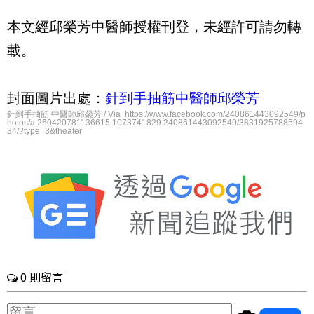
本文經邱榮芳中醫師授權刊登，未經許可請勿轉
載。
封面圖片出處：
針到手抽筋中醫師邱榮芳
針到手抽筋 中醫師邱榮芳 / Via https://www.facebook.com/240861443092549/p
hotos/a.260420781136615.1073741829.240861443092549/3831925788594
34/?type=3&theater