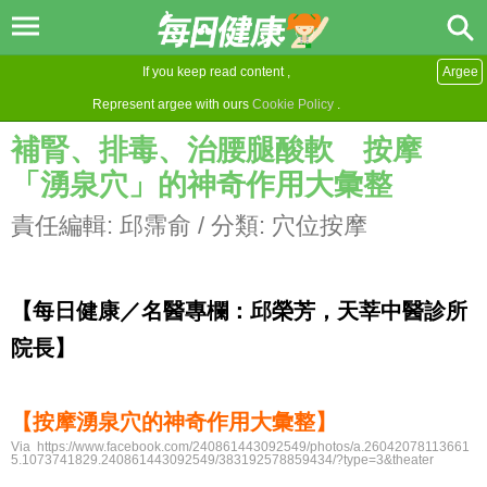
If you keep read content ,
Argee
Represent argee with ours
Cookie Policy
.
補腎、排毒、治腰腿酸軟 按摩
「湧泉穴」的神奇作用大彙整
責任編輯:
邱霈俞
/ 分類:
穴位按摩
【每日健康／名醫專欄：邱榮芳，天莘中醫診所
院長】
【按摩湧泉穴的神奇作用大彙整】
Via https://www.facebook.com/240861443092549/photos/a.26042078113661
5.1073741829.240861443092549/383192578859434/?type=3&theater