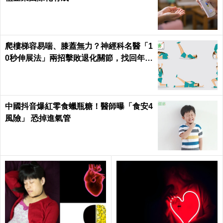
爬樓梯容易喘、膝蓋無力？神經科名醫「1
0秒伸展法」兩招擊敗退化關節，找回年輕
腳骨不求人｜每日健康 Health
中國抖音爆紅零食蠟瓶糖！醫師曝「食安4
風險」 恐掉進氣管