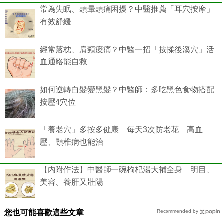
常為失眠、頭暈頭痛困擾？中醫推薦「耳穴按摩」
有效舒緩
經常落枕、肩頸痠痛？中醫一招「按揉後溪穴」活
血通絡能自救
如何逆轉白髮變黑髮？中醫師：多吃黑色食物搭配
按壓4穴位
「養老穴」多按多健康 每天3次防老花 高血
壓、頸椎病也能治
【內附作法】中醫師一碗枸杞湯大補全身 明目、
美容、養肝又壯陽
您也可能喜歡這些文章
Recommended by