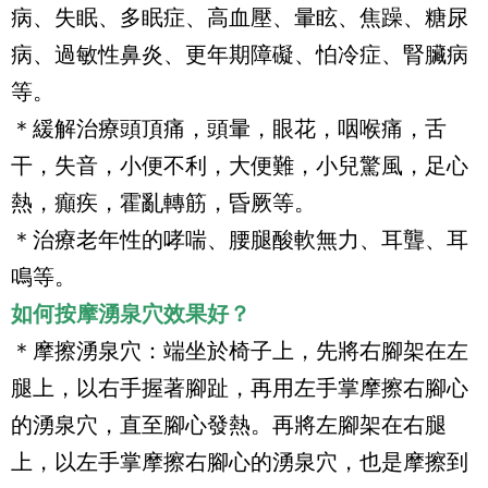
病、失眠、多眠症、高血壓、暈眩、焦躁、糖尿
病、過敏性鼻炎、更年期障礙、怕冷症、腎臟病
等。
＊緩解治療頭頂痛，頭暈，眼花，咽喉痛，舌
干，失音，小便不利，大便難，小兒驚風，足心
熱，癲疾，霍亂轉筋，昏厥等。
＊治療老年性的哮喘、腰腿酸軟無力、耳聾、耳
鳴等。
如何按摩湧泉穴效果好？
＊摩擦湧泉穴：端坐於椅子上，先將右腳架在左
腿上，以右手握著腳趾，再用左手掌摩擦右腳心
的湧泉穴，直至腳心發熱。再將左腳架在右腿
上，以左手掌摩擦右腳心的湧泉穴，也是摩擦到